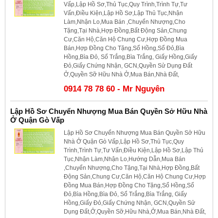
Vấp,Lập Hồ Sơ,Thủ Tục,Quy Trình,Trình Tự,Tư
Vấn,Điều Kiện,Lập Hồ Sơ,Lập Thủ Tục,Nhận
Làm,Nhận Lo,Mua Bán ,Chuyển Nhượng,Cho
Tặng,Tại Nhà,Hợp Đồng,Bất Động Sản,Chung
Cư,Căn Hộ,Căn Hộ Chung Cư,Hợp Đồng Mua
Bán,Hợp Đồng Cho Tặng,Sổ Hồng,Sổ Đỏ,Bìa
Hồng,Bìa Đỏ, Sổ Trắng,Bìa Trắng, Giấy Hồng,Giấy
Đỏ,Giấy Chứng Nhận, GCN,Quyền Sử Dụng Đất
Ở,Quyền Sỡ Hữu Nhà Ở,Mua Bán,Nhà Đất,
0914 78 78 60 - Mr Nguyên
Lập Hồ Sơ Chuyển Nhượng Mua Bán Quyền Sở Hữu Nhà
Ở Quận Gò Vấp
Lập Hồ Sơ Chuyển Nhượng Mua Bán Quyền Sở Hữu
Nhà Ở Quận Gò Vấp,Lập Hồ Sơ,Thủ Tục,Quy
Trình,Trình Tự,Tư Vấn,Điều Kiện,Lập Hồ Sơ,Lập Thủ
Tục,Nhận Làm,Nhận Lo,Hướng Dẫn,Mua Bán
,Chuyển Nhượng,Cho Tặng,Tại Nhà,Hợp Đồng,Bất
Động Sản,Chung Cư,Căn Hộ,Căn Hộ Chung Cư,Hợp
Đồng Mua Bán,Hợp Đồng Cho Tặng,Sổ Hồng,Sổ
Đỏ,Bìa Hồng,Bìa Đỏ, Sổ Trắng,Bìa Trắng, Giấy
Hồng,Giấy Đỏ,Giấy Chứng Nhận, GCN,Quyền Sử
Dụng Đất,Ở,Quyền Sỡ,Hữu Nhà,Ở,Mua Bán,Nhà Đất,