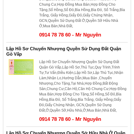
Chung Cư,Hợp Đồng Mua Bán,Hợp Đồng Cho
Tặng,Sổ Hồng,Sổ Đỏ,Bìa Hồng,Bìa Đỏ, Sổ Trắng,Bìa
Trắng, Giấy Hồng,Giấy Đỏ,Giấy Chứng Nhận,
GCN,Quyền Sử Dụng Đất Ở,Quyền Sỡ Hữu Nhà
Ở,Mua Bán,Nhà Đất,
0914 78 78 60 - Mr Nguyên
Lập Hồ Sơ Chuyển Nhượng Quyền Sử Dụng Đất Quận
Gò Vấp
Lập Hồ Sơ Chuyển Nhượng Quyền Sử Dụng Đất
Quận Gò Vấp,Lập Hồ Sơ,Thủ Tục,Quy Trình,Trình
Tự,Tư Vấn,Điều Kiện,Lập Hồ Sơ,Lập Thủ Tục,Nhận
Làm,Nhận Lo,Hướng Dẫn,Mua Bán ,Chuyển
Nhượng,Cho Tặng,Tại Nhà,Hợp Đồng,Bất Động
Sản,Chung Cư,Căn Hộ,Căn Hộ Chung Cư,Hợp Đồng
Mua Bán,Hợp Đồng Cho Tặng,Sổ Hồng,Sổ Đỏ,Bìa
Hồng,Bìa Đỏ, Sổ Trắng,Bìa Trắng, Giấy Hồng,Giấy
Đỏ,Giấy Chứng Nhận, GCN,Quyền Sử Dụng
Đất,Ở,Quyền Sỡ,Hữu Nhà,Ở,Mua Bán,Nhà Đất,
0914 78 78 60 - Mr Nguyên
Lập Hồ Sơ Chuyển Nhượng Quyền Sở Hữu Nhà Ở Quận