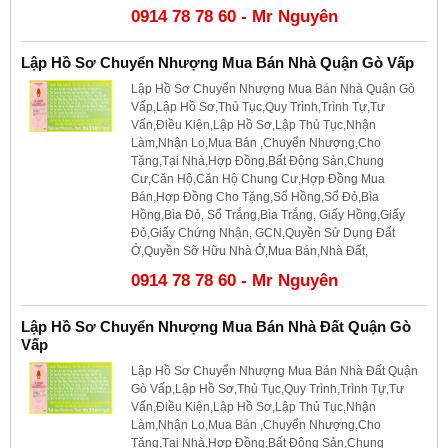
0914 78 78 60 - Mr Nguyên
Lập Hồ Sơ Chuyển Nhượng Mua Bán Nhà Quận Gò Vấp
Lập Hồ Sơ Chuyển Nhượng Mua Bán Nhà Quận Gò
Vấp,Lập Hồ Sơ,Thủ Tục,Quy Trình,Trình Tự,Tư
Vấn,Điều Kiện,Lập Hồ Sơ,Lập Thủ Tục,Nhận
Làm,Nhận Lo,Mua Bán ,Chuyển Nhượng,Cho
Tặng,Tại Nhà,Hợp Đồng,Bất Động Sản,Chung
Cư,Căn Hộ,Căn Hộ Chung Cư,Hợp Đồng Mua
Bán,Hợp Đồng Cho Tặng,Sổ Hồng,Sổ Đỏ,Bìa
Hồng,Bìa Đỏ, Sổ Trắng,Bìa Trắng, Giấy Hồng,Giấy
Đỏ,Giấy Chứng Nhận, GCN,Quyền Sử Dụng Đất
Ở,Quyền Sỡ Hữu Nhà Ở,Mua Bán,Nhà Đất,
0914 78 78 60 - Mr Nguyên
Lập Hồ Sơ Chuyển Nhượng Mua Bán Nhà Đất Quận Gò
Vấp
Lập Hồ Sơ Chuyển Nhượng Mua Bán Nhà Đất Quận
Gò Vấp,Lập Hồ Sơ,Thủ Tục,Quy Trình,Trình Tự,Tư
Vấn,Điều Kiện,Lập Hồ Sơ,Lập Thủ Tục,Nhận
Làm,Nhận Lo,Mua Bán ,Chuyển Nhượng,Cho
Tặng,Tại Nhà,Hợp Đồng,Bất Động Sản,Chung