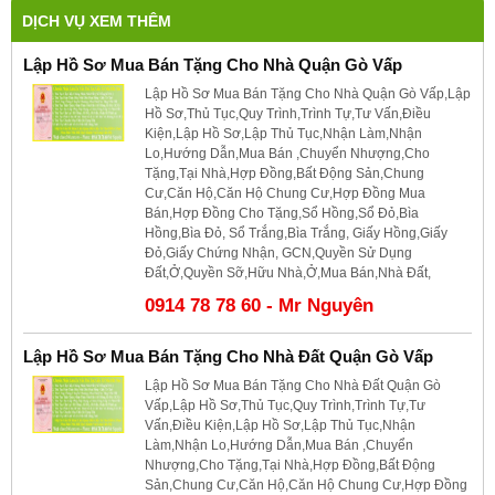
DỊCH VỤ XEM THÊM
Lập Hồ Sơ Mua Bán Tặng Cho Nhà Quận Gò Vấp
Lập Hồ Sơ Mua Bán Tặng Cho Nhà Quận Gò Vấp,Lập
Hồ Sơ,Thủ Tục,Quy Trình,Trình Tự,Tư Vấn,Điều
Kiện,Lập Hồ Sơ,Lập Thủ Tục,Nhận Làm,Nhận
Lo,Hướng Dẫn,Mua Bán ,Chuyển Nhượng,Cho
Tặng,Tại Nhà,Hợp Đồng,Bất Động Sản,Chung
Cư,Căn Hộ,Căn Hộ Chung Cư,Hợp Đồng Mua
Bán,Hợp Đồng Cho Tặng,Sổ Hồng,Sổ Đỏ,Bìa
Hồng,Bìa Đỏ, Sổ Trắng,Bìa Trắng, Giấy Hồng,Giấy
Đỏ,Giấy Chứng Nhận, GCN,Quyền Sử Dụng
Đất,Ở,Quyền Sỡ,Hữu Nhà,Ở,Mua Bán,Nhà Đất,
0914 78 78 60 - Mr Nguyên
Lập Hồ Sơ Mua Bán Tặng Cho Nhà Đất Quận Gò Vấp
Lập Hồ Sơ Mua Bán Tặng Cho Nhà Đất Quận Gò
Vấp,Lập Hồ Sơ,Thủ Tục,Quy Trình,Trình Tự,Tư
Vấn,Điều Kiện,Lập Hồ Sơ,Lập Thủ Tục,Nhận
Làm,Nhận Lo,Hướng Dẫn,Mua Bán ,Chuyển
Nhượng,Cho Tặng,Tại Nhà,Hợp Đồng,Bất Động
Sản,Chung Cư,Căn Hộ,Căn Hộ Chung Cư,Hợp Đồng