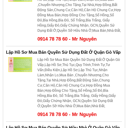
,Chuyển Nhượng,Cho Tặng,Tại Nhà,Hợp Đồng,Bất
Động Sản,Chung Cư,Căn Hộ,Căn Hộ Chung Cư,Hợp
Đồng Mua Bán,Hợp Đồng Cho Tặng,Sổ Hồng,Sổ
Đỏ,Bìa Hồng,Bìa Đỏ, Sổ Trắng,Bìa Trắng, Giấy
Hồng,Giấy Đỏ,Giấy Chứng Nhận, GCN,Quyền Sử
Dụng Đất Ở,Quyền Sỡ Hữu Nhà Ở,Mua Bán,Nhà Đất,
0914 78 78 60 - Mr Nguyên
Lập Hồ Sơ Mua Bán Quyền Sử Dụng Đất Ở Quận Gò Vấp
Lập Hồ Sơ Mua Bán Quyền Sử Dụng Đất Ở Quận Gò
Vấp,Lập Hồ Sơ,Thủ Tục,Quy Trình,Trình Tự,Tư
Vấn,Điều Kiện,Lập Hồ Sơ,Lập Thủ Tục,Nhận
Làm,Nhận Lo,Mua Bán ,Chuyển Nhượng,Cho
Tặng,Tại Nhà,Hợp Đồng,Bất Động Sản,Chung
Cư,Căn Hộ,Căn Hộ Chung Cư,Hợp Đồng Mua
Bán,Hợp Đồng Cho Tặng,Sổ Hồng,Sổ Đỏ,Bìa
Hồng,Bìa Đỏ, Sổ Trắng,Bìa Trắng, Giấy Hồng,Giấy
Đỏ,Giấy Chứng Nhận, GCN,Quyền Sử Dụng Đất
Ở,Quyền Sỡ Hữu Nhà Ở,Mua Bán,Nhà Đất,
0914 78 78 60 - Mr Nguyên
Lập Hồ Sơ Mua Bán Quyền Sở Hữu Nhà Ở Quận Gò Vấp