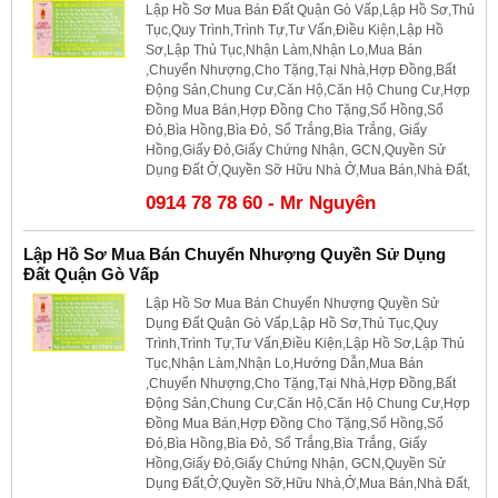
Lập Hồ Sơ Mua Bán Đất Quận Gò Vấp,Lập Hồ Sơ,Thủ
Tục,Quy Trình,Trình Tự,Tư Vấn,Điều Kiện,Lập Hồ
Sơ,Lập Thủ Tục,Nhận Làm,Nhận Lo,Mua Bán
,Chuyển Nhượng,Cho Tặng,Tại Nhà,Hợp Đồng,Bất
Động Sản,Chung Cư,Căn Hộ,Căn Hộ Chung Cư,Hợp
Đồng Mua Bán,Hợp Đồng Cho Tặng,Sổ Hồng,Sổ
Đỏ,Bìa Hồng,Bìa Đỏ, Sổ Trắng,Bìa Trắng, Giấy
Hồng,Giấy Đỏ,Giấy Chứng Nhận, GCN,Quyền Sử
Dụng Đất Ở,Quyền Sỡ Hữu Nhà Ở,Mua Bán,Nhà Đất,
0914 78 78 60 - Mr Nguyên
Lập Hồ Sơ Mua Bán Chuyển Nhượng Quyền Sử Dụng
Đất Quận Gò Vấp
Lập Hồ Sơ Mua Bán Chuyển Nhượng Quyền Sử
Dụng Đất Quận Gò Vấp,Lập Hồ Sơ,Thủ Tục,Quy
Trình,Trình Tự,Tư Vấn,Điều Kiện,Lập Hồ Sơ,Lập Thủ
Tục,Nhận Làm,Nhận Lo,Hướng Dẫn,Mua Bán
,Chuyển Nhượng,Cho Tặng,Tại Nhà,Hợp Đồng,Bất
Động Sản,Chung Cư,Căn Hộ,Căn Hộ Chung Cư,Hợp
Đồng Mua Bán,Hợp Đồng Cho Tặng,Sổ Hồng,Sổ
Đỏ,Bìa Hồng,Bìa Đỏ, Sổ Trắng,Bìa Trắng, Giấy
Hồng,Giấy Đỏ,Giấy Chứng Nhận, GCN,Quyền Sử
Dụng Đất,Ở,Quyền Sỡ,Hữu Nhà,Ở,Mua Bán,Nhà Đất,