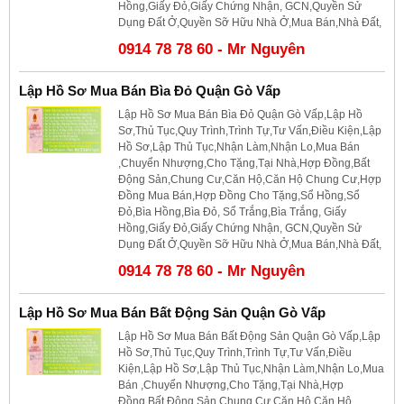
Hồng,Giấy Đỏ,Giấy Chứng Nhận, GCN,Quyền Sử
Dụng Đất Ở,Quyền Sỡ Hữu Nhà Ở,Mua Bán,Nhà Đất,
0914 78 78 60 - Mr Nguyên
Lập Hồ Sơ Mua Bán Bìa Đỏ Quận Gò Vấp
Lập Hồ Sơ Mua Bán Bìa Đỏ Quận Gò Vấp,Lập Hồ
Sơ,Thủ Tục,Quy Trình,Trình Tự,Tư Vấn,Điều Kiện,Lập
Hồ Sơ,Lập Thủ Tục,Nhận Làm,Nhận Lo,Mua Bán
,Chuyển Nhượng,Cho Tặng,Tại Nhà,Hợp Đồng,Bất
Động Sản,Chung Cư,Căn Hộ,Căn Hộ Chung Cư,Hợp
Đồng Mua Bán,Hợp Đồng Cho Tặng,Sổ Hồng,Sổ
Đỏ,Bìa Hồng,Bìa Đỏ, Sổ Trắng,Bìa Trắng, Giấy
Hồng,Giấy Đỏ,Giấy Chứng Nhận, GCN,Quyền Sử
Dụng Đất Ở,Quyền Sỡ Hữu Nhà Ở,Mua Bán,Nhà Đất,
0914 78 78 60 - Mr Nguyên
Lập Hồ Sơ Mua Bán Bất Động Sản Quận Gò Vấp
Lập Hồ Sơ Mua Bán Bất Động Sản Quận Gò Vấp,Lập
Hồ Sơ,Thủ Tục,Quy Trình,Trình Tự,Tư Vấn,Điều
Kiện,Lập Hồ Sơ,Lập Thủ Tục,Nhận Làm,Nhận Lo,Mua
Bán ,Chuyển Nhượng,Cho Tặng,Tại Nhà,Hợp
Đồng,Bất Động Sản,Chung Cư,Căn Hộ,Căn Hộ