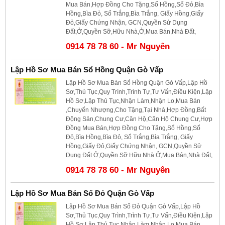
Mua Bán,Hợp Đồng Cho Tặng,Sổ Hồng,Sổ Đỏ,Bìa
Hồng,Bìa Đỏ, Sổ Trắng,Bìa Trắng, Giấy Hồng,Giấy
Đỏ,Giấy Chứng Nhận, GCN,Quyền Sử Dụng
Đất,Ở,Quyền Sỡ,Hữu Nhà,Ở,Mua Bán,Nhà Đất,
0914 78 78 60 - Mr Nguyên
Lập Hồ Sơ Mua Bán Sổ Hồng Quận Gò Vấp
Lập Hồ Sơ Mua Bán Sổ Hồng Quận Gò Vấp,Lập Hồ
Sơ,Thủ Tục,Quy Trình,Trình Tự,Tư Vấn,Điều Kiện,Lập
Hồ Sơ,Lập Thủ Tục,Nhận Làm,Nhận Lo,Mua Bán
,Chuyển Nhượng,Cho Tặng,Tại Nhà,Hợp Đồng,Bất
Động Sản,Chung Cư,Căn Hộ,Căn Hộ Chung Cư,Hợp
Đồng Mua Bán,Hợp Đồng Cho Tặng,Sổ Hồng,Sổ
Đỏ,Bìa Hồng,Bìa Đỏ, Sổ Trắng,Bìa Trắng, Giấy
Hồng,Giấy Đỏ,Giấy Chứng Nhận, GCN,Quyền Sử
Dụng Đất Ở,Quyền Sỡ Hữu Nhà Ở,Mua Bán,Nhà Đất,
0914 78 78 60 - Mr Nguyên
Lập Hồ Sơ Mua Bán Sổ Đỏ Quận Gò Vấp
Lập Hồ Sơ Mua Bán Sổ Đỏ Quận Gò Vấp,Lập Hồ
Sơ,Thủ Tục,Quy Trình,Trình Tự,Tư Vấn,Điều Kiện,Lập
Hồ Sơ,Lập Thủ Tục,Nhận Làm,Nhận Lo,Mua Bán