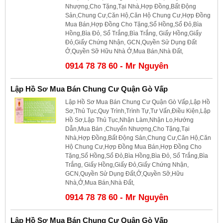
Nhượng,Cho Tặng,Tại Nhà,Hợp Đồng,Bất Động
Sản,Chung Cư,Căn Hộ,Căn Hộ Chung Cư,Hợp Đồng
Mua Bán,Hợp Đồng Cho Tặng,Sổ Hồng,Sổ Đỏ,Bìa
Hồng,Bìa Đỏ, Sổ Trắng,Bìa Trắng, Giấy Hồng,Giấy
Đỏ,Giấy Chứng Nhận, GCN,Quyền Sử Dụng Đất
Ở,Quyền Sỡ Hữu Nhà Ở,Mua Bán,Nhà Đất,
0914 78 78 60 - Mr Nguyên
Lập Hồ Sơ Mua Bán Chung Cư Quận Gò Vấp
Lập Hồ Sơ Mua Bán Chung Cư Quận Gò Vấp,Lập Hồ
Sơ,Thủ Tục,Quy Trình,Trình Tự,Tư Vấn,Điều Kiện,Lập
Hồ Sơ,Lập Thủ Tục,Nhận Làm,Nhận Lo,Hướng
Dẫn,Mua Bán ,Chuyển Nhượng,Cho Tặng,Tại
Nhà,Hợp Đồng,Bất Động Sản,Chung Cư,Căn Hộ,Căn
Hộ Chung Cư,Hợp Đồng Mua Bán,Hợp Đồng Cho
Tặng,Sổ Hồng,Sổ Đỏ,Bìa Hồng,Bìa Đỏ, Sổ Trắng,Bìa
Trắng, Giấy Hồng,Giấy Đỏ,Giấy Chứng Nhận,
GCN,Quyền Sử Dụng Đất,Ở,Quyền Sỡ,Hữu
Nhà,Ở,Mua Bán,Nhà Đất,
0914 78 78 60 - Mr Nguyên
Lập Hồ Sơ Mua Bán Chung Cư Quận Gò Vấp