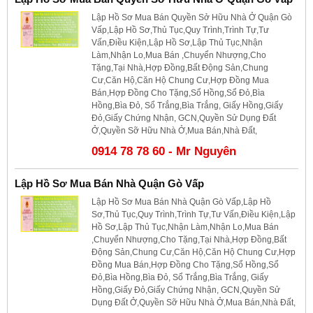
Lập Hồ Sơ Mua Bán Quyền Sở Hữu Nhà Ở Quận Gò
Vấp,Lập Hồ Sơ,Thủ Tục,Quy Trình,Trình Tự,Tư
Vấn,Điều Kiện,Lập Hồ Sơ,Lập Thủ Tục,Nhận
Làm,Nhận Lo,Mua Bán ,Chuyển Nhượng,Cho
Tặng,Tại Nhà,Hợp Đồng,Bất Động Sản,Chung
Cư,Căn Hộ,Căn Hộ Chung Cư,Hợp Đồng Mua
Bán,Hợp Đồng Cho Tặng,Sổ Hồng,Sổ Đỏ,Bìa
Hồng,Bìa Đỏ, Sổ Trắng,Bìa Trắng, Giấy Hồng,Giấy
Đỏ,Giấy Chứng Nhận, GCN,Quyền Sử Dụng Đất
Ở,Quyền Sỡ Hữu Nhà Ở,Mua Bán,Nhà Đất,
0914 78 78 60 - Mr Nguyên
Lập Hồ Sơ Mua Bán Nhà Quận Gò Vấp
Lập Hồ Sơ Mua Bán Nhà Quận Gò Vấp,Lập Hồ
Sơ,Thủ Tục,Quy Trình,Trình Tự,Tư Vấn,Điều Kiện,Lập
Hồ Sơ,Lập Thủ Tục,Nhận Làm,Nhận Lo,Mua Bán
,Chuyển Nhượng,Cho Tặng,Tại Nhà,Hợp Đồng,Bất
Động Sản,Chung Cư,Căn Hộ,Căn Hộ Chung Cư,Hợp
Đồng Mua Bán,Hợp Đồng Cho Tặng,Sổ Hồng,Sổ
Đỏ,Bìa Hồng,Bìa Đỏ, Sổ Trắng,Bìa Trắng, Giấy
Hồng,Giấy Đỏ,Giấy Chứng Nhận, GCN,Quyền Sử
Dụng Đất Ở,Quyền Sỡ Hữu Nhà Ở,Mua Bán,Nhà Đất,