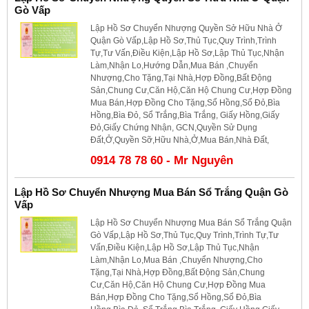
Gò Vấp
Lập Hồ Sơ Chuyển Nhượng Quyền Sở Hữu Nhà Ở
Quận Gò Vấp,Lập Hồ Sơ,Thủ Tục,Quy Trình,Trình
Tự,Tư Vấn,Điều Kiện,Lập Hồ Sơ,Lập Thủ Tục,Nhận
Làm,Nhận Lo,Hướng Dẫn,Mua Bán ,Chuyển
Nhượng,Cho Tặng,Tại Nhà,Hợp Đồng,Bất Động
Sản,Chung Cư,Căn Hộ,Căn Hộ Chung Cư,Hợp Đồng
Mua Bán,Hợp Đồng Cho Tặng,Sổ Hồng,Sổ Đỏ,Bìa
Hồng,Bìa Đỏ, Sổ Trắng,Bìa Trắng, Giấy Hồng,Giấy
Đỏ,Giấy Chứng Nhận, GCN,Quyền Sử Dụng
Đất,Ở,Quyền Sỡ,Hữu Nhà,Ở,Mua Bán,Nhà Đất,
0914 78 78 60 - Mr Nguyên
Lập Hồ Sơ Chuyển Nhượng Mua Bán Sổ Trắng Quận Gò
Vấp
Lập Hồ Sơ Chuyển Nhượng Mua Bán Sổ Trắng Quận
Gò Vấp,Lập Hồ Sơ,Thủ Tục,Quy Trình,Trình Tự,Tư
Vấn,Điều Kiện,Lập Hồ Sơ,Lập Thủ Tục,Nhận
Làm,Nhận Lo,Mua Bán ,Chuyển Nhượng,Cho
Tặng,Tại Nhà,Hợp Đồng,Bất Động Sản,Chung
Cư,Căn Hộ,Căn Hộ Chung Cư,Hợp Đồng Mua
Bán,Hợp Đồng Cho Tặng,Sổ Hồng,Sổ Đỏ,Bìa