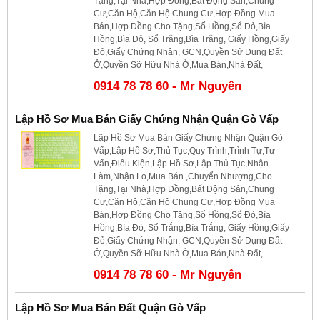
Tặng,Tại Nhà,Hợp Đồng,Bất Động Sản,Chung
Cư,Căn Hộ,Căn Hộ Chung Cư,Hợp Đồng Mua
Bán,Hợp Đồng Cho Tặng,Sổ Hồng,Sổ Đỏ,Bìa
Hồng,Bìa Đỏ, Sổ Trắng,Bìa Trắng, Giấy Hồng,Giấy
Đỏ,Giấy Chứng Nhận, GCN,Quyền Sử Dụng Đất
Ở,Quyền Sỡ Hữu Nhà Ở,Mua Bán,Nhà Đất,
0914 78 78 60 - Mr Nguyên
Lập Hồ Sơ Mua Bán Giấy Chứng Nhận Quận Gò Vấp
Lập Hồ Sơ Mua Bán Giấy Chứng Nhận Quận Gò
Vấp,Lập Hồ Sơ,Thủ Tục,Quy Trình,Trình Tự,Tư
Vấn,Điều Kiện,Lập Hồ Sơ,Lập Thủ Tục,Nhận
Làm,Nhận Lo,Mua Bán ,Chuyển Nhượng,Cho
Tặng,Tại Nhà,Hợp Đồng,Bất Động Sản,Chung
Cư,Căn Hộ,Căn Hộ Chung Cư,Hợp Đồng Mua
Bán,Hợp Đồng Cho Tặng,Sổ Hồng,Sổ Đỏ,Bìa
Hồng,Bìa Đỏ, Sổ Trắng,Bìa Trắng, Giấy Hồng,Giấy
Đỏ,Giấy Chứng Nhận, GCN,Quyền Sử Dụng Đất
Ở,Quyền Sỡ Hữu Nhà Ở,Mua Bán,Nhà Đất,
0914 78 78 60 - Mr Nguyên
Lập Hồ Sơ Mua Bán Đất Quận Gò Vấp