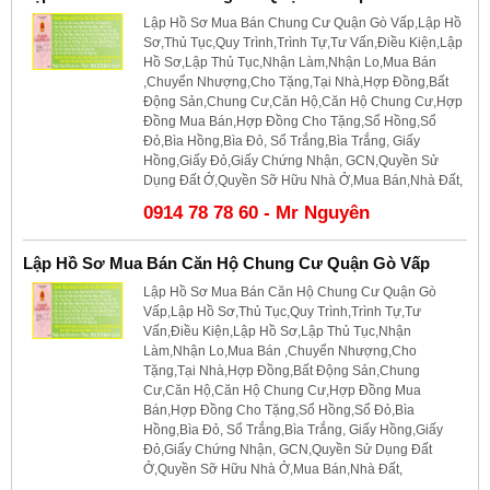
Lập Hồ Sơ Mua Bán Chung Cư Quận Gò Vấp,Lập Hồ
Sơ,Thủ Tục,Quy Trình,Trình Tự,Tư Vấn,Điều Kiện,Lập
Hồ Sơ,Lập Thủ Tục,Nhận Làm,Nhận Lo,Mua Bán
,Chuyển Nhượng,Cho Tặng,Tại Nhà,Hợp Đồng,Bất
Động Sản,Chung Cư,Căn Hộ,Căn Hộ Chung Cư,Hợp
Đồng Mua Bán,Hợp Đồng Cho Tặng,Sổ Hồng,Sổ
Đỏ,Bìa Hồng,Bìa Đỏ, Sổ Trắng,Bìa Trắng, Giấy
Hồng,Giấy Đỏ,Giấy Chứng Nhận, GCN,Quyền Sử
Dụng Đất Ở,Quyền Sỡ Hữu Nhà Ở,Mua Bán,Nhà Đất,
0914 78 78 60 - Mr Nguyên
Lập Hồ Sơ Mua Bán Căn Hộ Chung Cư Quận Gò Vấp
Lập Hồ Sơ Mua Bán Căn Hộ Chung Cư Quận Gò
Vấp,Lập Hồ Sơ,Thủ Tục,Quy Trình,Trình Tự,Tư
Vấn,Điều Kiện,Lập Hồ Sơ,Lập Thủ Tục,Nhận
Làm,Nhận Lo,Mua Bán ,Chuyển Nhượng,Cho
Tặng,Tại Nhà,Hợp Đồng,Bất Động Sản,Chung
Cư,Căn Hộ,Căn Hộ Chung Cư,Hợp Đồng Mua
Bán,Hợp Đồng Cho Tặng,Sổ Hồng,Sổ Đỏ,Bìa
Hồng,Bìa Đỏ, Sổ Trắng,Bìa Trắng, Giấy Hồng,Giấy
Đỏ,Giấy Chứng Nhận, GCN,Quyền Sử Dụng Đất
Ở,Quyền Sỡ Hữu Nhà Ở,Mua Bán,Nhà Đất,