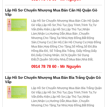
Lập Hồ Sơ Chuyển Nhượng Mua Bán Căn Hộ Quận Gò
Vấp
Lập Hồ Sơ Chuyển Nhượng Mua Bán Căn Hộ Quận
Gò Vấp,Lập Hồ Sơ,Thủ Tục,Quy Trình,Trình Tự,Tư
Vấn,Điều Kiện,Lập Hồ Sơ,Lập Thủ Tục,Nhận
Làm,Nhận Lo,Hướng Dẫn,Mua Bán ,Chuyển
Nhượng,Cho Tặng,Tại Nhà,Hợp Đồng,Bất Động
Sản,Chung Cư,Căn Hộ,Căn Hộ Chung Cư,Hợp Đồng
Mua Bán,Hợp Đồng Cho Tặng,Sổ Hồng,Sổ Đỏ,Bìa
Hồng,Bìa Đỏ, Sổ Trắng,Bìa Trắng, Giấy Hồng,Giấy
Đỏ,Giấy Chứng Nhận, GCN,Quyền Sử Dụng
Đất,Ở,Quyền Sỡ,Hữu Nhà,Ở,Mua Bán,Nhà Đất,
0914 78 78 60 - Mr Nguyên
Lập Hồ Sơ Chuyển Nhượng Mua Bán Bìa Trắng Quận Gò
Vấp
Lập Hồ Sơ Chuyển Nhượng Mua Bán Bìa Trắng Quận
Gò Vấp,Lập Hồ Sơ,Thủ Tục,Quy Trình,Trình Tự,Tư
Vấn,Điều Kiện,Lập Hồ Sơ,Lập Thủ Tục,Nhận
Làm,Nhận Lo,Hướng Dẫn,Mua Bán ,Chuyển
Nhượng,Cho Tặng,Tại Nhà,Hợp Đồng,Bất Động