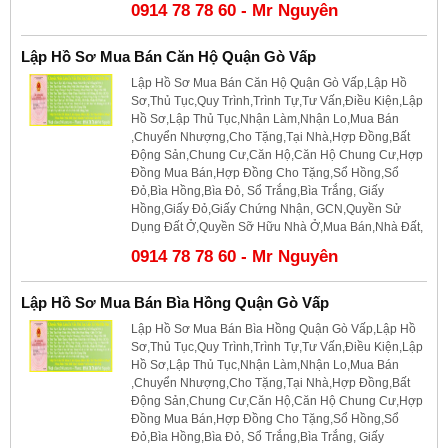
0914 78 78 60 - Mr Nguyên
Lập Hồ Sơ Mua Bán Căn Hộ Quận Gò Vấp
Lập Hồ Sơ Mua Bán Căn Hộ Quận Gò Vấp,Lập Hồ
Sơ,Thủ Tục,Quy Trình,Trình Tự,Tư Vấn,Điều Kiện,Lập
Hồ Sơ,Lập Thủ Tục,Nhận Làm,Nhận Lo,Mua Bán
,Chuyển Nhượng,Cho Tặng,Tại Nhà,Hợp Đồng,Bất
Động Sản,Chung Cư,Căn Hộ,Căn Hộ Chung Cư,Hợp
Đồng Mua Bán,Hợp Đồng Cho Tặng,Sổ Hồng,Sổ
Đỏ,Bìa Hồng,Bìa Đỏ, Sổ Trắng,Bìa Trắng, Giấy
Hồng,Giấy Đỏ,Giấy Chứng Nhận, GCN,Quyền Sử
Dụng Đất Ở,Quyền Sỡ Hữu Nhà Ở,Mua Bán,Nhà Đất,
0914 78 78 60 - Mr Nguyên
Lập Hồ Sơ Mua Bán Bìa Hồng Quận Gò Vấp
Lập Hồ Sơ Mua Bán Bìa Hồng Quận Gò Vấp,Lập Hồ
Sơ,Thủ Tục,Quy Trình,Trình Tự,Tư Vấn,Điều Kiện,Lập
Hồ Sơ,Lập Thủ Tục,Nhận Làm,Nhận Lo,Mua Bán
,Chuyển Nhượng,Cho Tặng,Tại Nhà,Hợp Đồng,Bất
Động Sản,Chung Cư,Căn Hộ,Căn Hộ Chung Cư,Hợp
Đồng Mua Bán,Hợp Đồng Cho Tặng,Sổ Hồng,Sổ
Đỏ,Bìa Hồng,Bìa Đỏ, Sổ Trắng,Bìa Trắng, Giấy