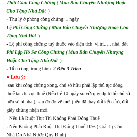
Thời Gian
Công Chứng ( Mua Bán Chuyển Nhượng Hoặc
Cho Tặng Nhà Đất
)
- Thụ lý ở phòng công chứng: 1 ngày
Lệ Phí
Công Chứng ( Mua Bán Chuyển Nhượng Hoặc Cho
Tặng Nhà Đất
)
- Lệ phí công chứng: tuỳ thuộc vào diện tích, vị trí,…. nhà, đất
Phí Lập Hồ Sơ
Công Chứng
( Mua Bán Chuyển Nhượng
Hoặc Cho Tặng Nhà Đất
)
- Tiền công: trung bình
2 Đến 3 Triệu
● Lưu ý:
-sau khi công chứng xong, chủ sở hữu phải lập thủ tục đóng
thuế tại chi cục thuế (Nếu trể 10 ngày so với quy định thì chủ sở
hữu sẻ bị phạt), sau đó đo vẽ mới (nếu đã thay đổi kết cấu), đổi
giấy chứng nhận mới.
- Nếu Là Ruột Thịt Thì Không Phải Đóng Thuế
- Nếu Không Phải Ruột Thịt Đóng Thuế 10% ( Giá Trị Căn
Nhà Do Nhà Nước Quy Định)