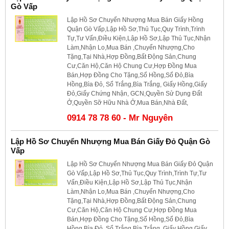
Gò Vấp
Lập Hồ Sơ Chuyển Nhượng Mua Bán Giấy Hồng
Quận Gò Vấp,Lập Hồ Sơ,Thủ Tục,Quy Trình,Trình
Tự,Tư Vấn,Điều Kiện,Lập Hồ Sơ,Lập Thủ Tục,Nhận
Làm,Nhận Lo,Mua Bán ,Chuyển Nhượng,Cho
Tặng,Tại Nhà,Hợp Đồng,Bất Động Sản,Chung
Cư,Căn Hộ,Căn Hộ Chung Cư,Hợp Đồng Mua
Bán,Hợp Đồng Cho Tặng,Sổ Hồng,Sổ Đỏ,Bìa
Hồng,Bìa Đỏ, Sổ Trắng,Bìa Trắng, Giấy Hồng,Giấy
Đỏ,Giấy Chứng Nhận, GCN,Quyền Sử Dụng Đất
Ở,Quyền Sỡ Hữu Nhà Ở,Mua Bán,Nhà Đất,
0914 78 78 60 - Mr Nguyên
Lập Hồ Sơ Chuyển Nhượng Mua Bán Giấy Đỏ Quận Gò
Vấp
Lập Hồ Sơ Chuyển Nhượng Mua Bán Giấy Đỏ Quận
Gò Vấp,Lập Hồ Sơ,Thủ Tục,Quy Trình,Trình Tự,Tư
Vấn,Điều Kiện,Lập Hồ Sơ,Lập Thủ Tục,Nhận
Làm,Nhận Lo,Mua Bán ,Chuyển Nhượng,Cho
Tặng,Tại Nhà,Hợp Đồng,Bất Động Sản,Chung
Cư,Căn Hộ,Căn Hộ Chung Cư,Hợp Đồng Mua
Bán,Hợp Đồng Cho Tặng,Sổ Hồng,Sổ Đỏ,Bìa
Hồng,Bìa Đỏ, Sổ Trắng,Bìa Trắng, Giấy Hồng,Giấy