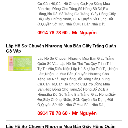
Cư,Căn Hộ,Căn Hộ Chung Cư,Hợp Đồng Mua
Bán,Hợp Đồng Cho Tặng,Sổ Hồng,Sổ Đỏ,Bìa
Hồng,Bìa Đỏ, Sổ Trắng,Bìa Trắng, Giấy Hồng,Giấy
Đỏ,Giấy Chứng Nhận, GCN,Quyền Sử Dụng Đất
Ở,Quyền Sỡ Hữu Nhà Ở,Mua Bán,Nhà Đất,
0914 78 78 60 - Mr Nguyên
Lập Hồ Sơ Chuyển Nhượng Mua Bán Giấy Trắng Quận
Gò Vấp
Lập Hồ Sơ Chuyển Nhượng Mua Bán Giấy Trắng
Quận Gò Vấp,Lập Hồ Sơ,Thủ Tục,Quy Trình,Trình
Tự,Tư Vấn,Điều Kiện,Lập Hồ Sơ,Lập Thủ Tục,Nhận
Làm,Nhận Lo,Mua Bán ,Chuyển Nhượng,Cho
Tặng,Tại Nhà,Hợp Đồng,Bất Động Sản,Chung
Cư,Căn Hộ,Căn Hộ Chung Cư,Hợp Đồng Mua
Bán,Hợp Đồng Cho Tặng,Sổ Hồng,Sổ Đỏ,Bìa
Hồng,Bìa Đỏ, Sổ Trắng,Bìa Trắng, Giấy Hồng,Giấy
Đỏ,Giấy Chứng Nhận, GCN,Quyền Sử Dụng Đất
Ở,Quyền Sỡ Hữu Nhà Ở,Mua Bán,Nhà Đất,
0914 78 78 60 - Mr Nguyên
Lập Hồ Sơ Chuyển Nhượng Mua Bán Giấy Hồng Quận