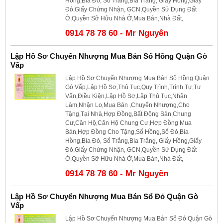
Hồng,Bìa Đỏ, Sổ Trắng,Bìa Trắng, Giấy Hồng,Giấy
Đỏ,Giấy Chứng Nhận, GCN,Quyền Sử Dụng Đất
Ở,Quyền Sỡ Hữu Nhà Ở,Mua Bán,Nhà Đất,
0914 78 78 60 - Mr Nguyên
Lập Hồ Sơ Chuyển Nhượng Mua Bán Sổ Hồng Quận Gò
Vấp
Lập Hồ Sơ Chuyển Nhượng Mua Bán Sổ Hồng Quận
Gò Vấp,Lập Hồ Sơ,Thủ Tục,Quy Trình,Trình Tự,Tư
Vấn,Điều Kiện,Lập Hồ Sơ,Lập Thủ Tục,Nhận
Làm,Nhận Lo,Mua Bán ,Chuyển Nhượng,Cho
Tặng,Tại Nhà,Hợp Đồng,Bất Động Sản,Chung
Cư,Căn Hộ,Căn Hộ Chung Cư,Hợp Đồng Mua
Bán,Hợp Đồng Cho Tặng,Sổ Hồng,Sổ Đỏ,Bìa
Hồng,Bìa Đỏ, Sổ Trắng,Bìa Trắng, Giấy Hồng,Giấy
Đỏ,Giấy Chứng Nhận, GCN,Quyền Sử Dụng Đất
Ở,Quyền Sỡ Hữu Nhà Ở,Mua Bán,Nhà Đất,
0914 78 78 60 - Mr Nguyên
Lập Hồ Sơ Chuyển Nhượng Mua Bán Sổ Đỏ Quận Gò
Vấp
Lập Hồ Sơ Chuyển Nhượng Mua Bán Sổ Đỏ Quận Gò