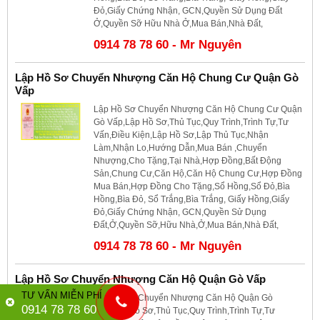
Đỏ,Giấy Chứng Nhận, GCN,Quyền Sử Dụng Đất
Ở,Quyền Sỡ Hữu Nhà Ở,Mua Bán,Nhà Đất,
0914 78 78 60 - Mr Nguyên
Lập Hồ Sơ Chuyển Nhượng Căn Hộ Chung Cư Quận Gò
Vấp
Lập Hồ Sơ Chuyển Nhượng Căn Hộ Chung Cư Quận
Gò Vấp,Lập Hồ Sơ,Thủ Tục,Quy Trình,Trình Tự,Tư
Vấn,Điều Kiện,Lập Hồ Sơ,Lập Thủ Tục,Nhận
Làm,Nhận Lo,Hướng Dẫn,Mua Bán ,Chuyển
Nhượng,Cho Tặng,Tại Nhà,Hợp Đồng,Bất Động
Sản,Chung Cư,Căn Hộ,Căn Hộ Chung Cư,Hợp Đồng
Mua Bán,Hợp Đồng Cho Tặng,Sổ Hồng,Sổ Đỏ,Bìa
Hồng,Bìa Đỏ, Sổ Trắng,Bìa Trắng, Giấy Hồng,Giấy
Đỏ,Giấy Chứng Nhận, GCN,Quyền Sử Dụng
Đất,Ở,Quyền Sỡ,Hữu Nhà,Ở,Mua Bán,Nhà Đất,
0914 78 78 60 - Mr Nguyên
Lập Hồ Sơ Chuyển Nhượng Căn Hộ Quận Gò Vấp
TƯ VẤN MIỄN PHÍ
Lập Hồ Sơ Chuyển Nhượng Căn Hộ Quận Gò
0914 78 78 60
Vấp,Lập Hồ Sơ,Thủ Tục,Quy Trình,Trình Tự,Tư