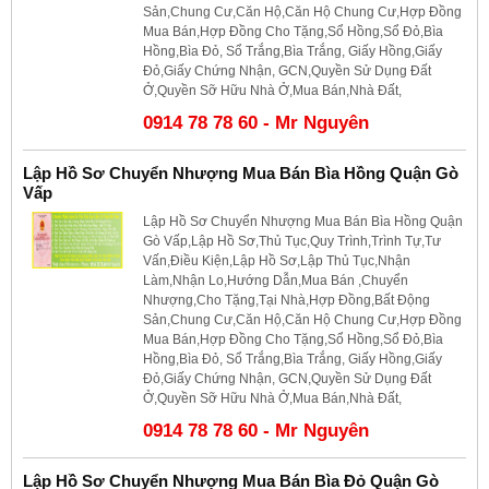
Sản,Chung Cư,Căn Hộ,Căn Hộ Chung Cư,Hợp Đồng
Mua Bán,Hợp Đồng Cho Tặng,Sổ Hồng,Sổ Đỏ,Bìa
Hồng,Bìa Đỏ, Sổ Trắng,Bìa Trắng, Giấy Hồng,Giấy
Đỏ,Giấy Chứng Nhận, GCN,Quyền Sử Dụng Đất
Ở,Quyền Sỡ Hữu Nhà Ở,Mua Bán,Nhà Đất,
0914 78 78 60 - Mr Nguyên
Lập Hồ Sơ Chuyển Nhượng Mua Bán Bìa Hồng Quận Gò
Vấp
Lập Hồ Sơ Chuyển Nhượng Mua Bán Bìa Hồng Quận
Gò Vấp,Lập Hồ Sơ,Thủ Tục,Quy Trình,Trình Tự,Tư
Vấn,Điều Kiện,Lập Hồ Sơ,Lập Thủ Tục,Nhận
Làm,Nhận Lo,Hướng Dẫn,Mua Bán ,Chuyển
Nhượng,Cho Tặng,Tại Nhà,Hợp Đồng,Bất Động
Sản,Chung Cư,Căn Hộ,Căn Hộ Chung Cư,Hợp Đồng
Mua Bán,Hợp Đồng Cho Tặng,Sổ Hồng,Sổ Đỏ,Bìa
Hồng,Bìa Đỏ, Sổ Trắng,Bìa Trắng, Giấy Hồng,Giấy
Đỏ,Giấy Chứng Nhận, GCN,Quyền Sử Dụng Đất
Ở,Quyền Sỡ Hữu Nhà Ở,Mua Bán,Nhà Đất,
0914 78 78 60 - Mr Nguyên
Lập Hồ Sơ Chuyển Nhượng Mua Bán Bìa Đỏ Quận Gò