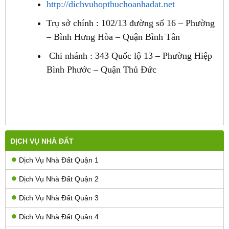
http://dichvuhopthuchoanhadat.net
Trụ sở chính : 102/13 đường số 16 – Phường
– Bình Hưng Hòa – Quận Bình Tân
Chi nhánh : 343 Quốc lộ 13 – Phường Hiệp
Bình Phước – Quận Thủ Đức
DỊCH VỤ NHÀ ĐẤT
Dịch Vụ Nhà Đất Quận 1
Dịch Vụ Nhà Đất Quận 2
Dịch Vụ Nhà Đất Quận 3
Dịch Vụ Nhà Đất Quận 4