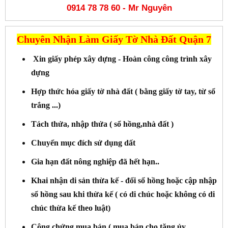
0914 78 78 60 - Mr Nguyên
Chuyên Nhận Làm Giấy Tờ Nhà Đất Quận 7
Xin giấy phép xây dựng - Hoàn công công trình xây
dựng
Hợp thức hóa giấy tờ nhà đất ( bằng giấy tờ tay, từ sổ
trắng ...)
Tách thửa, nhập thửa ( sổ hồng,nhà đất )
Chuyển mục đích sử dụng dất
Gia hạn đất nông nghiệp đã hết hạn..
Khai nhận di sản thừa kế - đổi sổ hồng hoặc cập nhập
sổ hồng sau khi thừa kế ( có di chúc hoặc không có di
chúc thừa kế theo luật)
Công chứng mua bán ( mua bán,cho tặng,ủy