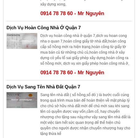
xây dựng xong,
0914 78 78 60 - Mr Nguyên
Dịch Vụ Hoàn Công Nhà Ở Quận 7
Dịch vụ hoàn công nhà ở quận 7,dich vu hoan cong
nha o quan 7,hoàn công giấy tờ nhà đất,hoàn công
cấp sổ hồng mới ra hiện trạng,hoàn công từ giấy tờ
mua bán củ từ những chủ củ,hoàn công nhà ở xây
dựng có yếu tố sai giấy phép xây dựng,hoàn công ra
sổ hồng mới, dịch vụ xin giấy phép hoàn công nhà ở,
0914 78 78 60 - Mr Nguyên
Dịch Vụ Sang Tên Nhà Đất Quận 7
Sang tên nhà đất ( sổ hồng,sổ đỏ ) là bước cuối cùng
trong quá trình mua bán để hoàn thiện về mặt pháp lý
cho chủ sở hữu nhà đất mới để chủ mới sau khi sang
tên có quyền được vay vốn,cầm cố, hay chuyển
nhượng cho tặng sau này,như vậy sang tên nhà đất là
một việc làm hết sức quan trọng để thể hiện chủ
quyền cho người được nhận chuyển nhượng hay cho
tặng thừa kế