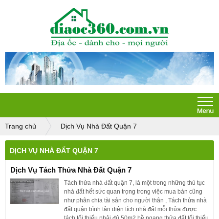
Trang chủ
Dịch Vụ Nhà Đất Quận 7
DỊCH VỤ NHÀ ĐẤT QUẬN 7
Dịch Vụ Tách Thửa Nhà Đất Quận 7
Tách thửa nhà đất quận 7, là một trong những thủ tục
nhà đất hết sức quan trọng trong việc mua bán cũng
như phân chia tài sản cho người thân , Tách thửa nhà
đất quận bình tân diện tích nhà đất mỗi thửa được
tách tối thiểu phải đủ 50m2 bề ngang thửa đất tối thiểu