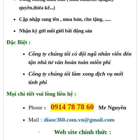
quyền,thừa kế...)
Cập nhập sang tên , mua bán, cho tặng, .....
Nhận ký gửi môi giới bất động sản
Đặc Biệt :
Công ty chúng tôi có đội ngũ nhân viên đến
tận nhà tư vấn hoàn toàn miễn phí
Công ty chúng tôi làm xong dịch vụ mới
tính phí
Mọi chi tiết vui lòng liên hệ :
0914 78 78 60
Phone
:
Mr Nguyên
Mail :
diaoc360.com.vn@gmail.com
Web site chính thức :
·