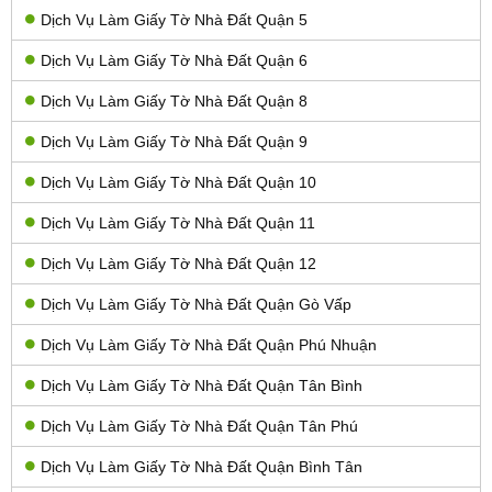
Dịch Vụ Làm Giấy Tờ Nhà Đất Quận 5
Dịch Vụ Làm Giấy Tờ Nhà Đất Quận 6
Dịch Vụ Làm Giấy Tờ Nhà Đất Quận 8
Dịch Vụ Làm Giấy Tờ Nhà Đất Quận 9
Dịch Vụ Làm Giấy Tờ Nhà Đất Quận 10
Dịch Vụ Làm Giấy Tờ Nhà Đất Quận 11
Dịch Vụ Làm Giấy Tờ Nhà Đất Quận 12
Dịch Vụ Làm Giấy Tờ Nhà Đất Quận Gò Vấp
Dịch Vụ Làm Giấy Tờ Nhà Đất Quận Phú Nhuận
Dịch Vụ Làm Giấy Tờ Nhà Đất Quận Tân Bình
Dịch Vụ Làm Giấy Tờ Nhà Đất Quận Tân Phú
Dịch Vụ Làm Giấy Tờ Nhà Đất Quận Bình Tân