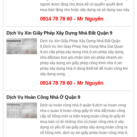
người được tăng cho,thừa kế có quyền quyết định
mua bán tặng cho hoặc xây dựng và sử dụng sau này
0914 78 78 60 - Mr Nguyên
Dịch Vụ Xin Giấy Phép Xây Dựng Nhà Đất Quận 9
Dịch Vụ Xin Giấy Phép Xây Dựng Nhà Đất Quận
9,Dich Vu Xin Giay Phep Xay Dung Nha Dat Quan
9,xin cấp phép,xây dựng nhà ở,xin phép xây dựng
nhà đất,bao trọn gói,nhận làm xin phép nhanh,xin
phép xây dựng,xin giấy phép công trình nhà ở,xin
phép xây dựng nhà ở đúng thiết kế để hoàn công khi
xây dựng xong,
0914 78 78 60 - Mr Nguyên
Dịch Vụ Hoàn Công Nhà Ở Quận 9
Dịch vụ hoàn công nhà ở quận 9,dich vu hoan cong
nha o quan 9,hoàn công giấy tờ nhà đất,hoàn công
cấp sổ hồng mới ra hiện trạng,hoàn công từ giấy tờ
mua bán củ từ những chủ củ,hoàn công nhà ở xây
dựng có yếu tố sai giấy phép xây dựng,hoàn công ra
sổ hồng mới, dịch vụ xin giấy phép hoàn công nhà ở,