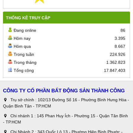
THỐNG KÊ TRUY CẬP
Đang online
86
Hôm nay
3.395
Hôm qua
8.667
Trong tuần
224.926
Trong tháng
1.362.823
Tổng cộng
17.847.403
CÔNG TY CỔ PHẦN BẤT ĐỘNG SẢN THÀNH CÔNG
Trụ sở chính : 102/13 Đường Số 16 - Phường Bình Hưng Hòa -
Quận Bình Tân - TP.HCM
Chi nhánh 1 : 145 Phan Huy Ích - Phường 15 - Quận Tân Bình
- TP.HCM
Chi Nhánh 2 : 343 Quốc Lộ 13 - Phường Hiệp Bình Phước -