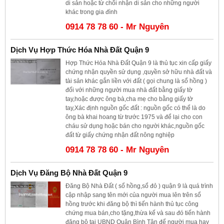
di sản hoặc từ chối nhận di sản cho những người
khác trong gia đình
0914 78 78 60 - Mr Nguyên
Dịch Vụ Hợp Thức Hóa Nhà Đất Quận 9
Hợp Thức Hóa Nhà Đất Quận 9 là thủ tục xin cấp giấy
chứng nhận quyền sử dụng ,quyền sở hữu nhà đất và
tài sản khác gắn liền với đất ( gọi chung là sổ hồng )
đối với những người mua nhà đất bằng giấy tờ
tay,hoặc được ông bà,cha mẹ cho bằng giấy tờ
tay,Xác định nguồn gốc đất : nguồn gốc có thể là do
ông bà khai hoang từ trước 1975 và để lại cho con
cháu sử dụng hoặc bán cho người khác,nguồn gốc
đất từ giấy chứng nhận đất nông nghiệp
0914 78 78 60 - Mr Nguyên
Dịch Vụ Đăng Bộ Nhà Đất Quận 9
Đăng Bộ Nhà Đất ( sổ hồng,sổ đỏ ) quận 9 là quá trình
cập nhập sang tên mới của người mua lên trên sổ
hồng trước khi đăng bộ thì tiến hành thủ tục công
chứng mua bán,cho tặng,thừa kế và sau đó tiến hành
đăng bộ tại UBND Quận Bình Tân để người mua hay