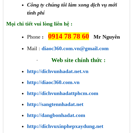
Công ty chúng tôi làm xong dịch vụ mới
tính phí
Mọi chi tiết vui lòng liên hệ :
0914 78 78 60
Phone
:
Mr Nguyên
Mail :
diaoc360.com.vn@gmail.com
Web site chính thức :
·
http://dichvunhadat.net.vn
http://diaoc360.com.vn
http://dichvunhadattphcm.com
http://sangtennhadat.net
http://dangbonhadat.com
http://dichvuxinphepxaydung.net