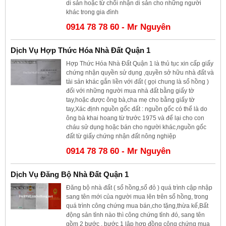
di sản hoặc từ chối nhận di sản cho những người
khác trong gia đình
0914 78 78 60 - Mr Nguyên
Dịch Vụ Hợp Thức Hóa Nhà Đất Quận 1
Hợp Thức Hóa Nhà Đất Quận 1 là thủ tục xin cấp giấy
chứng nhận quyền sử dụng ,quyền sở hữu nhà đất và
tài sản khác gắn liền với đất ( gọi chung là sổ hồng )
đối với những người mua nhà đất bằng giấy tờ
tay,hoặc được ông bà,cha mẹ cho bằng giấy tờ
tay,Xác định nguồn gốc đất : nguồn gốc có thể là do
ông bà khai hoang từ trước 1975 và để lại cho con
cháu sử dụng hoặc bán cho người khác,nguồn gốc
đất từ giấy chứng nhận đất nông nghiệp
0914 78 78 60 - Mr Nguyên
Dịch Vụ Đăng Bộ Nhà Đất Quận 1
Đăng bộ nhà đất ( sổ hồng,sổ đỏ ) quá trình cập nhập
sang tên mới của người mua lên trên sổ hồng, trong
quá trình công chứng mua bán,cho tặng,thừa kế,Bất
động sản tỉnh nào thì công chứng tỉnh đó, sang tên
gồm 2 bước , bước 1 lập hợp đồng công chứng mua