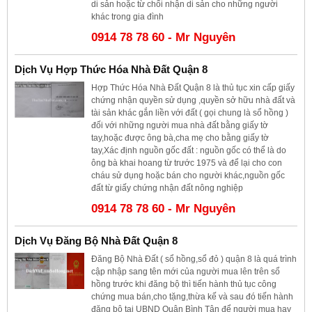
di sản hoặc từ chối nhận di sản cho những người
khác trong gia đình
0914 78 78 60 - Mr Nguyên
Dịch Vụ Hợp Thức Hóa Nhà Đất Quận 8
Hợp Thức Hóa Nhà Đất Quận 8 là thủ tục xin cấp giấy
chứng nhận quyền sử dụng ,quyền sở hữu nhà đất và
tài sản khác gắn liền với đất ( gọi chung là sổ hồng )
đối với những người mua nhà đất bằng giấy tờ
tay,hoặc được ông bà,cha mẹ cho bằng giấy tờ
tay,Xác định nguồn gốc đất : nguồn gốc có thể là do
ông bà khai hoang từ trước 1975 và để lại cho con
cháu sử dụng hoặc bán cho người khác,nguồn gốc
đất từ giấy chứng nhận đất nông nghiệp
0914 78 78 60 - Mr Nguyên
Dịch Vụ Đăng Bộ Nhà Đất Quận 8
Đăng Bộ Nhà Đất ( sổ hồng,sổ đỏ ) quận 8 là quá trình
cập nhập sang tên mới của người mua lên trên sổ
hồng trước khi đăng bộ thì tiến hành thủ tục công
chứng mua bán,cho tặng,thừa kế và sau đó tiến hành
đăng bộ tại UBND Quận Bình Tân để người mua hay