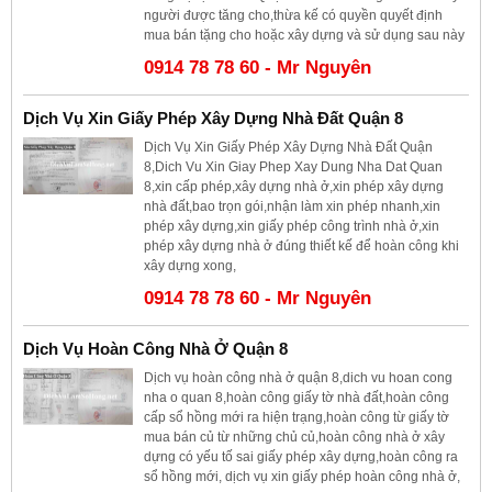
người được tăng cho,thừa kế có quyền quyết định
mua bán tặng cho hoặc xây dựng và sử dụng sau này
0914 78 78 60 - Mr Nguyên
Dịch Vụ Xin Giấy Phép Xây Dựng Nhà Đất Quận 8
Dịch Vụ Xin Giấy Phép Xây Dựng Nhà Đất Quận
8,Dich Vu Xin Giay Phep Xay Dung Nha Dat Quan
8,xin cấp phép,xây dựng nhà ở,xin phép xây dựng
nhà đất,bao trọn gói,nhận làm xin phép nhanh,xin
phép xây dựng,xin giấy phép công trình nhà ở,xin
phép xây dựng nhà ở đúng thiết kế để hoàn công khi
xây dựng xong,
0914 78 78 60 - Mr Nguyên
Dịch Vụ Hoàn Công Nhà Ở Quận 8
Dịch vụ hoàn công nhà ở quận 8,dich vu hoan cong
nha o quan 8,hoàn công giấy tờ nhà đất,hoàn công
cấp sổ hồng mới ra hiện trạng,hoàn công từ giấy tờ
mua bán củ từ những chủ củ,hoàn công nhà ở xây
dựng có yếu tố sai giấy phép xây dựng,hoàn công ra
sổ hồng mới, dịch vụ xin giấy phép hoàn công nhà ở,