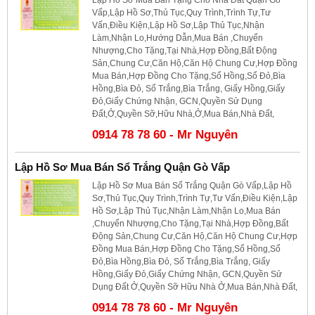
Vấp,Lập Hồ Sơ,Thủ Tục,Quy Trình,Trình Tự,Tư
Vấn,Điều Kiện,Lập Hồ Sơ,Lập Thủ Tục,Nhận
Làm,Nhận Lo,Hướng Dẫn,Mua Bán ,Chuyển
Nhượng,Cho Tặng,Tại Nhà,Hợp Đồng,Bất Động
Sản,Chung Cư,Căn Hộ,Căn Hộ Chung Cư,Hợp Đồng
Mua Bán,Hợp Đồng Cho Tặng,Sổ Hồng,Sổ Đỏ,Bìa
Hồng,Bìa Đỏ, Sổ Trắng,Bìa Trắng, Giấy Hồng,Giấy
Đỏ,Giấy Chứng Nhận, GCN,Quyền Sử Dụng
Đất,Ở,Quyền Sỡ,Hữu Nhà,Ở,Mua Bán,Nhà Đất,
0914 78 78 60 - Mr Nguyên
Lập Hồ Sơ Mua Bán Sổ Trắng Quận Gò Vấp
Lập Hồ Sơ Mua Bán Sổ Trắng Quận Gò Vấp,Lập Hồ
Sơ,Thủ Tục,Quy Trình,Trình Tự,Tư Vấn,Điều Kiện,Lập
Hồ Sơ,Lập Thủ Tục,Nhận Làm,Nhận Lo,Mua Bán
,Chuyển Nhượng,Cho Tặng,Tại Nhà,Hợp Đồng,Bất
Động Sản,Chung Cư,Căn Hộ,Căn Hộ Chung Cư,Hợp
Đồng Mua Bán,Hợp Đồng Cho Tặng,Sổ Hồng,Sổ
Đỏ,Bìa Hồng,Bìa Đỏ, Sổ Trắng,Bìa Trắng, Giấy
Hồng,Giấy Đỏ,Giấy Chứng Nhận, GCN,Quyền Sử
Dụng Đất Ở,Quyền Sỡ Hữu Nhà Ở,Mua Bán,Nhà Đất,
0914 78 78 60 - Mr Nguyên