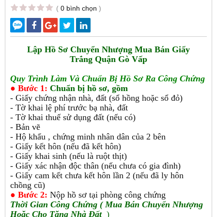
(
0 bình chọn
)
Lập Hồ Sơ Chuyển Nhượng Mua Bán Giấy
Trắng Quận Gò Vấp
Quy Trình Làm Và Chuẩn Bị Hồ Sơ Ra Công Chứng
● Bước 1:
Chuẩn bị hồ sơ, gồm
- Giấy chứng nhận nhà, đất (sổ hồng hoặc sổ đỏ)
- Tờ khai lệ phí trước bạ nhà, đất
- Tờ khai thuế sử dụng đất (nếu có)
- Bản vẽ
- Hộ khẩu , chứng minh nhân dân của 2 bên
- Giấy kết hôn (nếu đã kết hôn)
- Giấy khai sinh (nếu là ruột thịt)
- Giấy xác nhận độc thân (nếu chưa có gia đình)
- Giấy cam kết chưa kết hôn lần 2 (nếu đã ly hôn
chồng cũ)
● Bước 2:
Nộp hồ sơ tại phòng công chứng
Thời Gian
Công Chứng ( Mua Bán Chuyển Nhượng
Hoặc Cho Tặng Nhà Đất
)