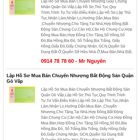
Lập Hồ Sơ Mua Bán Chuyển Nhượng Giấy Chứng
Nhận Quận Gò Vấp,Lập Hồ Sơ,Thủ Tục,Quy
Trình,Trình Tự,Tư Vấn,Điều Kiện,Lập Hồ Sơ,Lập Thủ
Tục,Nhận Làm,Nhận Lo,Hướng Dẫn,Mua Bán
,Chuyển Nhượng,Cho Tặng,Tại Nhà,Hợp Đồng,Bất
Động Sản,Chung Cư,Căn Hộ,Căn Hộ Chung Cư,Hợp
Đồng Mua Bán,Hợp Đồng Cho Tặng,Sổ Hồng,Sổ
Đỏ,Bìa Hồng,Bìa Đỏ, Sổ Trắng,Bìa Trắng, Giấy
Hồng,Giấy Đỏ,Giấy Chứng Nhận, GCN,Quyền Sử
Dụng Đất Ở,Quyền Sỡ Hữu Nhà Ở,Mua Bán,Nhà Đất,
0914 78 78 60 - Mr Nguyên
Lập Hồ Sơ Mua Bán Chuyển Nhượng Bất Động Sản Quận
Gò Vấp
Lập Hồ Sơ Mua Bán Chuyển Nhượng Bất Động Sản
Quận Gò Vấp,Lập Hồ Sơ,Thủ Tục,Quy Trình,Trình
Tự,Tư Vấn,Điều Kiện,Lập Hồ Sơ,Lập Thủ Tục,Nhận
Làm,Nhận Lo,Hướng Dẫn,Mua Bán ,Chuyển
Nhượng,Cho Tặng,Tại Nhà,Hợp Đồng,Bất Động
Sản,Chung Cư,Căn Hộ,Căn Hộ Chung Cư,Hợp Đồng
Mua Bán,Hợp Đồng Cho Tặng,Sổ Hồng,Sổ Đỏ,Bìa
Hồng,Bìa Đỏ, Sổ Trắng,Bìa Trắng, Giấy Hồng,Giấy
Đỏ,Giấy Chứng Nhận, GCN,Quyền Sử Dụng Đất
Ở,Quyền Sỡ Hữu Nhà Ở,Mua Bán,Nhà Đất,