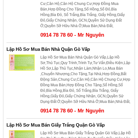
Cư,Căn Hộ,Căn Hộ Chung Cư,Hợp Đồng Mua
Bán,Hợp Đồng Cho Tặng,Sổ Hồng,Sổ Đỏ,Bìa
Hồng,Bìa Đỏ, Sổ Trắng,Bìa Trắng, Giấy Hồng,Giấy
Đỏ,Giấy Chứng Nhận, GCN,Quyền Sử Dụng Đất
Ở,Quyền Sỡ Hữu Nhà Ở,Mua Bán,Nhà Đất,
0914 78 78 60 - Mr Nguyên
Lập Hồ Sơ Mua Bán Nhà Quận Gò Vấp
Lập Hồ Sơ Mua Bán Nhà Quận Gò Vấp,Lập Hồ
Sơ,Thủ Tục,Quy Trình,Trình Tự,Tư Vấn,Điều Kiện,Lập
Hồ Sơ,Lập Thủ Tục,Nhận Làm,Nhận Lo,Mua Bán
,Chuyển Nhượng,Cho Tặng,Tại Nhà,Hợp Đồng,Bất
Động Sản,Chung Cư,Căn Hộ,Căn Hộ Chung Cư,Hợp
Đồng Mua Bán,Hợp Đồng Cho Tặng,Sổ Hồng,Sổ
Đỏ,Bìa Hồng,Bìa Đỏ, Sổ Trắng,Bìa Trắng, Giấy
Hồng,Giấy Đỏ,Giấy Chứng Nhận, GCN,Quyền Sử
Dụng Đất Ở,Quyền Sỡ Hữu Nhà Ở,Mua Bán,Nhà Đất,
0914 78 78 60 - Mr Nguyên
Lập Hồ Sơ Mua Bán Giấy Trắng Quận Gò Vấp
Lập Hồ Sơ Mua Bán Giấy Trắng Quận Gò Vấp,Lập Hồ