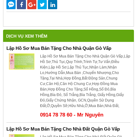
DỊCH VỤ XEM THÊM
Lập Hồ Sơ Mua Bán Tặng Cho Nhà Quận Gò Vấp
Lập Hồ Sơ Mua Bán Tặng Cho Nhà Quận Gò Vấp,Lập
Hồ Sơ,Thủ Tục,Quy Trình,Trình Tự,Tư Vấn,Điều
Kiện,Lập Hồ Sơ,Lập Thủ Tục,Nhận Làm,Nhận
Lo,Hướng Dẫn,Mua Bán ,Chuyển Nhượng,Cho
Tặng,Tại Nhà,Hợp Đồng,Bất Động Sản,Chung
Cư,Căn Hộ,Căn Hộ Chung Cư,Hợp Đồng Mua
Bán,Hợp Đồng Cho Tặng,Sổ Hồng,Sổ Đỏ,Bìa
Hồng,Bìa Đỏ, Sổ Trắng,Bìa Trắng, Giấy Hồng,Giấy
Đỏ,Giấy Chứng Nhận, GCN,Quyền Sử Dụng
Đất,Ở,Quyền Sỡ,Hữu Nhà,Ở,Mua Bán,Nhà Đất,
0914 78 78 60 - Mr Nguyên
Lập Hồ Sơ Mua Bán Tặng Cho Nhà Đất Quận Gò Vấp
Lập Hồ Sơ Mua Bán Tặng Cho Nhà Đất Quận Gò