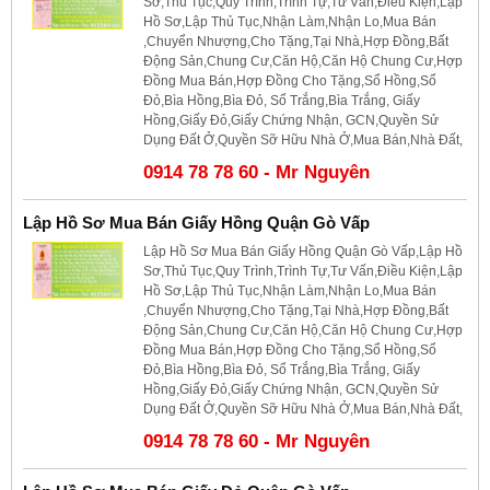
Sơ,Thủ Tục,Quy Trình,Trình Tự,Tư Vấn,Điều Kiện,Lập
Hồ Sơ,Lập Thủ Tục,Nhận Làm,Nhận Lo,Mua Bán
,Chuyển Nhượng,Cho Tặng,Tại Nhà,Hợp Đồng,Bất
Động Sản,Chung Cư,Căn Hộ,Căn Hộ Chung Cư,Hợp
Đồng Mua Bán,Hợp Đồng Cho Tặng,Sổ Hồng,Sổ
Đỏ,Bìa Hồng,Bìa Đỏ, Sổ Trắng,Bìa Trắng, Giấy
Hồng,Giấy Đỏ,Giấy Chứng Nhận, GCN,Quyền Sử
Dụng Đất Ở,Quyền Sỡ Hữu Nhà Ở,Mua Bán,Nhà Đất,
0914 78 78 60 - Mr Nguyên
Lập Hồ Sơ Mua Bán Giấy Hồng Quận Gò Vấp
Lập Hồ Sơ Mua Bán Giấy Hồng Quận Gò Vấp,Lập Hồ
Sơ,Thủ Tục,Quy Trình,Trình Tự,Tư Vấn,Điều Kiện,Lập
Hồ Sơ,Lập Thủ Tục,Nhận Làm,Nhận Lo,Mua Bán
,Chuyển Nhượng,Cho Tặng,Tại Nhà,Hợp Đồng,Bất
Động Sản,Chung Cư,Căn Hộ,Căn Hộ Chung Cư,Hợp
Đồng Mua Bán,Hợp Đồng Cho Tặng,Sổ Hồng,Sổ
Đỏ,Bìa Hồng,Bìa Đỏ, Sổ Trắng,Bìa Trắng, Giấy
Hồng,Giấy Đỏ,Giấy Chứng Nhận, GCN,Quyền Sử
Dụng Đất Ở,Quyền Sỡ Hữu Nhà Ở,Mua Bán,Nhà Đất,
0914 78 78 60 - Mr Nguyên