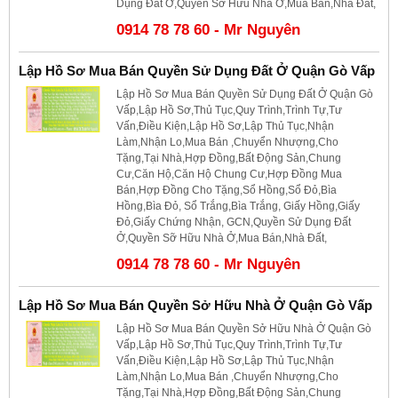
Dụng Đất Ở,Quyền Sỡ Hữu Nhà Ở,Mua Bán,Nhà Đất,
0914 78 78 60 - Mr Nguyên
Lập Hồ Sơ Mua Bán Quyền Sử Dụng Đất Ở Quận Gò Vấp
Lập Hồ Sơ Mua Bán Quyền Sử Dụng Đất Ở Quận Gò
Vấp,Lập Hồ Sơ,Thủ Tục,Quy Trình,Trình Tự,Tư
Vấn,Điều Kiện,Lập Hồ Sơ,Lập Thủ Tục,Nhận
Làm,Nhận Lo,Mua Bán ,Chuyển Nhượng,Cho
Tặng,Tại Nhà,Hợp Đồng,Bất Động Sản,Chung
Cư,Căn Hộ,Căn Hộ Chung Cư,Hợp Đồng Mua
Bán,Hợp Đồng Cho Tặng,Sổ Hồng,Sổ Đỏ,Bìa
Hồng,Bìa Đỏ, Sổ Trắng,Bìa Trắng, Giấy Hồng,Giấy
Đỏ,Giấy Chứng Nhận, GCN,Quyền Sử Dụng Đất
Ở,Quyền Sỡ Hữu Nhà Ở,Mua Bán,Nhà Đất,
0914 78 78 60 - Mr Nguyên
Lập Hồ Sơ Mua Bán Quyền Sở Hữu Nhà Ở Quận Gò Vấp
Lập Hồ Sơ Mua Bán Quyền Sở Hữu Nhà Ở Quận Gò
Vấp,Lập Hồ Sơ,Thủ Tục,Quy Trình,Trình Tự,Tư
Vấn,Điều Kiện,Lập Hồ Sơ,Lập Thủ Tục,Nhận
Làm,Nhận Lo,Mua Bán ,Chuyển Nhượng,Cho
Tặng,Tại Nhà,Hợp Đồng,Bất Động Sản,Chung