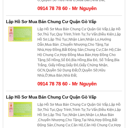
0914 78 78 60 - Mr Nguyên
Lập Hồ Sơ Mua Bán Chung Cư Quận Gò Vấp
Lập Hồ Sơ Mua Bán Chung Cư Quận Gò Vấp,Lập Hồ
Sơ,Thủ Tục,Quy Trình,Trình Tự,Tư Vấn,Điều Kiện,Lập
Hồ Sơ,Lập Thủ Tục,Nhận Làm,Nhận Lo,Hướng
Dẫn,Mua Bán ,Chuyển Nhượng,Cho Tặng,Tại
Nhà,Hợp Đồng,Bất Động Sản,Chung Cư,Căn Hộ,Căn
Hộ Chung Cư,Hợp Đồng Mua Bán,Hợp Đồng Cho
Tặng,Sổ Hồng,Sổ Đỏ,Bìa Hồng,Bìa Đỏ, Sổ Trắng,Bìa
Trắng, Giấy Hồng,Giấy Đỏ,Giấy Chứng Nhận,
GCN,Quyền Sử Dụng Đất,Ở,Quyền Sỡ,Hữu
Nhà,Ở,Mua Bán,Nhà Đất,
0914 78 78 60 - Mr Nguyên
Lập Hồ Sơ Mua Bán Chung Cư Quận Gò Vấp
Lập Hồ Sơ Mua Bán Chung Cư Quận Gò Vấp,Lập Hồ
Sơ,Thủ Tục,Quy Trình,Trình Tự,Tư Vấn,Điều Kiện,Lập
Hồ Sơ,Lập Thủ Tục,Nhận Làm,Nhận Lo,Mua Bán
,Chuyển Nhượng,Cho Tặng,Tại Nhà,Hợp Đồng,Bất
Động Sản,Chung Cư,Căn Hộ,Căn Hộ Chung Cư,Hợp