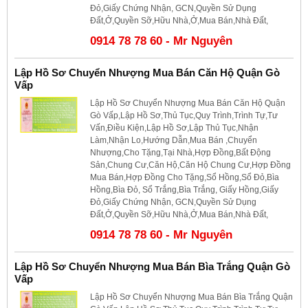
Đỏ,Giấy Chứng Nhận, GCN,Quyền Sử Dụng
Đất,Ở,Quyền Sỡ,Hữu Nhà,Ở,Mua Bán,Nhà Đất,
0914 78 78 60 - Mr Nguyên
Lập Hồ Sơ Chuyển Nhượng Mua Bán Căn Hộ Quận Gò
Vấp
Lập Hồ Sơ Chuyển Nhượng Mua Bán Căn Hộ Quận
Gò Vấp,Lập Hồ Sơ,Thủ Tục,Quy Trình,Trình Tự,Tư
Vấn,Điều Kiện,Lập Hồ Sơ,Lập Thủ Tục,Nhận
Làm,Nhận Lo,Hướng Dẫn,Mua Bán ,Chuyển
Nhượng,Cho Tặng,Tại Nhà,Hợp Đồng,Bất Động
Sản,Chung Cư,Căn Hộ,Căn Hộ Chung Cư,Hợp Đồng
Mua Bán,Hợp Đồng Cho Tặng,Sổ Hồng,Sổ Đỏ,Bìa
Hồng,Bìa Đỏ, Sổ Trắng,Bìa Trắng, Giấy Hồng,Giấy
Đỏ,Giấy Chứng Nhận, GCN,Quyền Sử Dụng
Đất,Ở,Quyền Sỡ,Hữu Nhà,Ở,Mua Bán,Nhà Đất,
0914 78 78 60 - Mr Nguyên
Lập Hồ Sơ Chuyển Nhượng Mua Bán Bìa Trắng Quận Gò
Vấp
Lập Hồ Sơ Chuyển Nhượng Mua Bán Bìa Trắng Quận