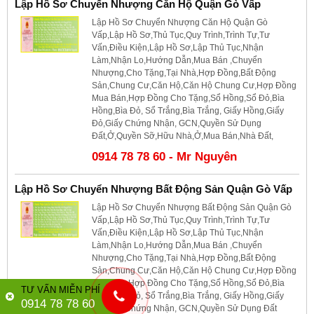
Lập Hồ Sơ Chuyển Nhượng Căn Hộ Quận Gò Vấp
Lập Hồ Sơ Chuyển Nhượng Căn Hộ Quận Gò
Vấp,Lập Hồ Sơ,Thủ Tục,Quy Trình,Trình Tự,Tư
Vấn,Điều Kiện,Lập Hồ Sơ,Lập Thủ Tục,Nhận
Làm,Nhận Lo,Hướng Dẫn,Mua Bán ,Chuyển
Nhượng,Cho Tặng,Tại Nhà,Hợp Đồng,Bất Động
Sản,Chung Cư,Căn Hộ,Căn Hộ Chung Cư,Hợp Đồng
Mua Bán,Hợp Đồng Cho Tặng,Sổ Hồng,Sổ Đỏ,Bìa
Hồng,Bìa Đỏ, Sổ Trắng,Bìa Trắng, Giấy Hồng,Giấy
Đỏ,Giấy Chứng Nhận, GCN,Quyền Sử Dụng
Đất,Ở,Quyền Sỡ,Hữu Nhà,Ở,Mua Bán,Nhà Đất,
0914 78 78 60 - Mr Nguyên
Lập Hồ Sơ Chuyển Nhượng Bất Động Sản Quận Gò Vấp
Lập Hồ Sơ Chuyển Nhượng Bất Động Sản Quận Gò
Vấp,Lập Hồ Sơ,Thủ Tục,Quy Trình,Trình Tự,Tư
Vấn,Điều Kiện,Lập Hồ Sơ,Lập Thủ Tục,Nhận
Làm,Nhận Lo,Hướng Dẫn,Mua Bán ,Chuyển
Nhượng,Cho Tặng,Tại Nhà,Hợp Đồng,Bất Động
Sản,Chung Cư,Căn Hộ,Căn Hộ Chung Cư,Hợp Đồng
Mua Bán,Hợp Đồng Cho Tặng,Sổ Hồng,Sổ Đỏ,Bìa
TƯ VẤN MIỄN PHÍ
Hồng,Bìa Đỏ, Sổ Trắng,Bìa Trắng, Giấy Hồng,Giấy
0914 78 78 60
Đỏ,Giấy Chứng Nhận, GCN,Quyền Sử Dụng Đất