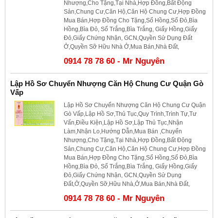
Nhượng,Cho Tặng,Tại Nhà,Hợp Đồng,Bất Động
Sản,Chung Cư,Căn Hộ,Căn Hộ Chung Cư,Hợp Đồng
Mua Bán,Hợp Đồng Cho Tặng,Sổ Hồng,Sổ Đỏ,Bìa
Hồng,Bìa Đỏ, Sổ Trắng,Bìa Trắng, Giấy Hồng,Giấy
Đỏ,Giấy Chứng Nhận, GCN,Quyền Sử Dụng Đất
Ở,Quyền Sỡ Hữu Nhà Ở,Mua Bán,Nhà Đất,
0914 78 78 60 - Mr Nguyên
Lập Hồ Sơ Chuyển Nhượng Căn Hộ Chung Cư Quận Gò
Vấp
Lập Hồ Sơ Chuyển Nhượng Căn Hộ Chung Cư Quận
Gò Vấp,Lập Hồ Sơ,Thủ Tục,Quy Trình,Trình Tự,Tư
Vấn,Điều Kiện,Lập Hồ Sơ,Lập Thủ Tục,Nhận
Làm,Nhận Lo,Hướng Dẫn,Mua Bán ,Chuyển
Nhượng,Cho Tặng,Tại Nhà,Hợp Đồng,Bất Động
Sản,Chung Cư,Căn Hộ,Căn Hộ Chung Cư,Hợp Đồng
Mua Bán,Hợp Đồng Cho Tặng,Sổ Hồng,Sổ Đỏ,Bìa
Hồng,Bìa Đỏ, Sổ Trắng,Bìa Trắng, Giấy Hồng,Giấy
Đỏ,Giấy Chứng Nhận, GCN,Quyền Sử Dụng
Đất,Ở,Quyền Sỡ,Hữu Nhà,Ở,Mua Bán,Nhà Đất,
0914 78 78 60 - Mr Nguyên