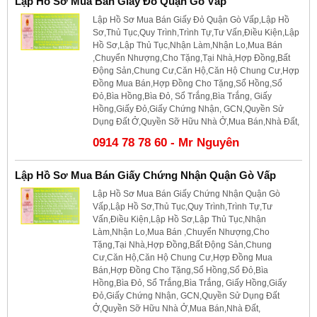
Lập Hồ Sơ Mua Bán Giấy Đỏ Quận Gò Vấp
Lập Hồ Sơ Mua Bán Giấy Đỏ Quận Gò Vấp,Lập Hồ
Sơ,Thủ Tục,Quy Trình,Trình Tự,Tư Vấn,Điều Kiện,Lập
Hồ Sơ,Lập Thủ Tục,Nhận Làm,Nhận Lo,Mua Bán
,Chuyển Nhượng,Cho Tặng,Tại Nhà,Hợp Đồng,Bất
Động Sản,Chung Cư,Căn Hộ,Căn Hộ Chung Cư,Hợp
Đồng Mua Bán,Hợp Đồng Cho Tặng,Sổ Hồng,Sổ
Đỏ,Bìa Hồng,Bìa Đỏ, Sổ Trắng,Bìa Trắng, Giấy
Hồng,Giấy Đỏ,Giấy Chứng Nhận, GCN,Quyền Sử
Dụng Đất Ở,Quyền Sỡ Hữu Nhà Ở,Mua Bán,Nhà Đất,
0914 78 78 60 - Mr Nguyên
Lập Hồ Sơ Mua Bán Giấy Chứng Nhận Quận Gò Vấp
Lập Hồ Sơ Mua Bán Giấy Chứng Nhận Quận Gò
Vấp,Lập Hồ Sơ,Thủ Tục,Quy Trình,Trình Tự,Tư
Vấn,Điều Kiện,Lập Hồ Sơ,Lập Thủ Tục,Nhận
Làm,Nhận Lo,Mua Bán ,Chuyển Nhượng,Cho
Tặng,Tại Nhà,Hợp Đồng,Bất Động Sản,Chung
Cư,Căn Hộ,Căn Hộ Chung Cư,Hợp Đồng Mua
Bán,Hợp Đồng Cho Tặng,Sổ Hồng,Sổ Đỏ,Bìa
Hồng,Bìa Đỏ, Sổ Trắng,Bìa Trắng, Giấy Hồng,Giấy
Đỏ,Giấy Chứng Nhận, GCN,Quyền Sử Dụng Đất
Ở,Quyền Sỡ Hữu Nhà Ở,Mua Bán,Nhà Đất,