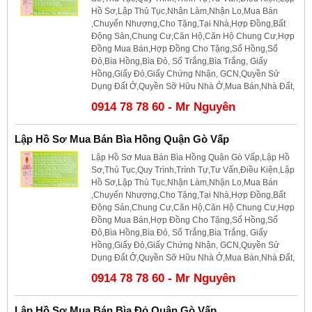
Hồ Sơ,Lập Thủ Tục,Nhận Làm,Nhận Lo,Mua Bán
,Chuyển Nhượng,Cho Tặng,Tại Nhà,Hợp Đồng,Bất
Động Sản,Chung Cư,Căn Hộ,Căn Hộ Chung Cư,Hợp
Đồng Mua Bán,Hợp Đồng Cho Tặng,Sổ Hồng,Sổ
Đỏ,Bìa Hồng,Bìa Đỏ, Sổ Trắng,Bìa Trắng, Giấy
Hồng,Giấy Đỏ,Giấy Chứng Nhận, GCN,Quyền Sử
Dụng Đất Ở,Quyền Sỡ Hữu Nhà Ở,Mua Bán,Nhà Đất,
0914 78 78 60 - Mr Nguyên
Lập Hồ Sơ Mua Bán Bìa Hồng Quận Gò Vấp
Lập Hồ Sơ Mua Bán Bìa Hồng Quận Gò Vấp,Lập Hồ
Sơ,Thủ Tục,Quy Trình,Trình Tự,Tư Vấn,Điều Kiện,Lập
Hồ Sơ,Lập Thủ Tục,Nhận Làm,Nhận Lo,Mua Bán
,Chuyển Nhượng,Cho Tặng,Tại Nhà,Hợp Đồng,Bất
Động Sản,Chung Cư,Căn Hộ,Căn Hộ Chung Cư,Hợp
Đồng Mua Bán,Hợp Đồng Cho Tặng,Sổ Hồng,Sổ
Đỏ,Bìa Hồng,Bìa Đỏ, Sổ Trắng,Bìa Trắng, Giấy
Hồng,Giấy Đỏ,Giấy Chứng Nhận, GCN,Quyền Sử
Dụng Đất Ở,Quyền Sỡ Hữu Nhà Ở,Mua Bán,Nhà Đất,
0914 78 78 60 - Mr Nguyên
Lập Hồ Sơ Mua Bán Bìa Đỏ Quận Gò Vấp