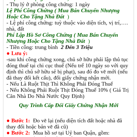
- Thụ lý ở phòng công chứng: 1 ngày
Lệ Phí
Công Chứng ( Mua Bán Chuyển Nhượng
Hoặc Cho Tặng Nhà Đất
)
- Lệ phí công chứng: tuỳ thuộc vào diện tích, vị trí,….
nhà, đất
Phí Lập Hồ Sơ
Công Chứng
( Mua Bán Chuyển
Nhượng Hoặc Cho Tặng Nhà Đất
)
- Tiền công: trung bình
2 Đến 3 Triệu
● Lưu ý:
-sau khi công chứng xong, chủ sở hữu phải lập thủ tục
đóng thuế tại chi cục thuế (Nếu trể 10 ngày so với quy
định thì chủ sở hữu sẻ bị phạt), sau đó đo vẽ mới (nếu
đã thay đổi kết cấu), đổi giấy chứng nhận mới.
- Nếu Là Ruột Thịt Thì Không Phải Đóng Thuế
- Nếu Không Phải Ruột Thịt Đóng Thuế 10% ( Giá Trị
Căn Nhà Do Nhà Nước Quy Định)
Quy Trình Cấp Đổi Giấy Chứng Nhận Mới
●
Bước 1:
Đo vẽ lại (nếu diện tích đất hoặc nhà đã
thay đổi hoặc bản vẽ đã cũ)
●
Bước 2:
Mua hồ sơ tại Uỷ ban Quận, gồm: