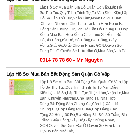
Lập Hồ Sơ Mua Bán Bìa Đỏ Quận Gò Vấp,Lập Hồ
Sơ,Thủ Tục,Quy Trình,Trình Tự,Tư Vấn,Điều Kiện,Lập
Hồ Sơ,Lập Thủ Tục,Nhận Làm,Nhận Lo,Mua Bán
,Chuyển Nhượng,Cho Tặng,Tại Nhà,Hợp Đồng,Bất
Động Sản,Chung Cư,Căn Hộ,Căn Hộ Chung Cư,Hợp
Đồng Mua Bán,Hợp Đồng Cho Tặng,Sổ Hồng,Sổ
Đỏ,Bìa Hồng,Bìa Đỏ, Sổ Trắng,Bìa Trắng, Giấy
Hồng,Giấy Đỏ,Giấy Chứng Nhận, GCN,Quyền Sử
Dụng Đất Ở,Quyền Sỡ Hữu Nhà Ở,Mua Bán,Nhà Đất,
0914 78 78 60 - Mr Nguyên
Lập Hồ Sơ Mua Bán Bất Động Sản Quận Gò Vấp
Lập Hồ Sơ Mua Bán Bất Động Sản Quận Gò Vấp,Lập
Hồ Sơ,Thủ Tục,Quy Trình,Trình Tự,Tư Vấn,Điều
Kiện,Lập Hồ Sơ,Lập Thủ Tục,Nhận Làm,Nhận Lo,Mua
Bán ,Chuyển Nhượng,Cho Tặng,Tại Nhà,Hợp
Đồng,Bất Động Sản,Chung Cư,Căn Hộ,Căn Hộ
Chung Cư,Hợp Đồng Mua Bán,Hợp Đồng Cho
Tặng,Sổ Hồng,Sổ Đỏ,Bìa Hồng,Bìa Đỏ, Sổ Trắng,Bìa
Trắng, Giấy Hồng,Giấy Đỏ,Giấy Chứng Nhận,
GCN,Quyền Sử Dụng Đất Ở,Quyền Sỡ Hữu Nhà
Ở,Mua Bán,Nhà Đất,