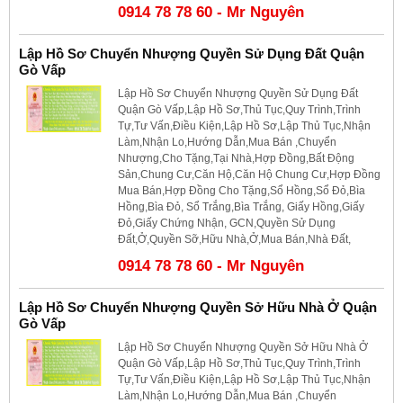
0914 78 78 60 - Mr Nguyên
Lập Hồ Sơ Chuyển Nhượng Quyền Sử Dụng Đất Quận
Gò Vấp
Lập Hồ Sơ Chuyển Nhượng Quyền Sử Dụng Đất
Quận Gò Vấp,Lập Hồ Sơ,Thủ Tục,Quy Trình,Trình
Tự,Tư Vấn,Điều Kiện,Lập Hồ Sơ,Lập Thủ Tục,Nhận
Làm,Nhận Lo,Hướng Dẫn,Mua Bán ,Chuyển
Nhượng,Cho Tặng,Tại Nhà,Hợp Đồng,Bất Động
Sản,Chung Cư,Căn Hộ,Căn Hộ Chung Cư,Hợp Đồng
Mua Bán,Hợp Đồng Cho Tặng,Sổ Hồng,Sổ Đỏ,Bìa
Hồng,Bìa Đỏ, Sổ Trắng,Bìa Trắng, Giấy Hồng,Giấy
Đỏ,Giấy Chứng Nhận, GCN,Quyền Sử Dụng
Đất,Ở,Quyền Sỡ,Hữu Nhà,Ở,Mua Bán,Nhà Đất,
0914 78 78 60 - Mr Nguyên
Lập Hồ Sơ Chuyển Nhượng Quyền Sở Hữu Nhà Ở Quận
Gò Vấp
Lập Hồ Sơ Chuyển Nhượng Quyền Sở Hữu Nhà Ở
Quận Gò Vấp,Lập Hồ Sơ,Thủ Tục,Quy Trình,Trình
Tự,Tư Vấn,Điều Kiện,Lập Hồ Sơ,Lập Thủ Tục,Nhận
Làm,Nhận Lo,Hướng Dẫn,Mua Bán ,Chuyển