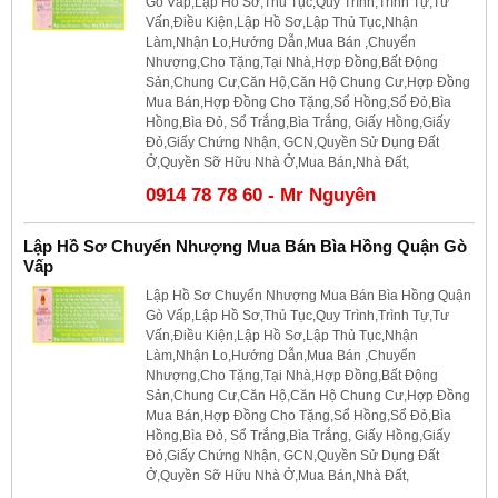
Gò Vấp,Lập Hồ Sơ,Thủ Tục,Quy Trình,Trình Tự,Tư
Vấn,Điều Kiện,Lập Hồ Sơ,Lập Thủ Tục,Nhận
Làm,Nhận Lo,Hướng Dẫn,Mua Bán ,Chuyển
Nhượng,Cho Tặng,Tại Nhà,Hợp Đồng,Bất Động
Sản,Chung Cư,Căn Hộ,Căn Hộ Chung Cư,Hợp Đồng
Mua Bán,Hợp Đồng Cho Tặng,Sổ Hồng,Sổ Đỏ,Bìa
Hồng,Bìa Đỏ, Sổ Trắng,Bìa Trắng, Giấy Hồng,Giấy
Đỏ,Giấy Chứng Nhận, GCN,Quyền Sử Dụng Đất
Ở,Quyền Sỡ Hữu Nhà Ở,Mua Bán,Nhà Đất,
0914 78 78 60 - Mr Nguyên
Lập Hồ Sơ Chuyển Nhượng Mua Bán Bìa Hồng Quận Gò
Vấp
Lập Hồ Sơ Chuyển Nhượng Mua Bán Bìa Hồng Quận
Gò Vấp,Lập Hồ Sơ,Thủ Tục,Quy Trình,Trình Tự,Tư
Vấn,Điều Kiện,Lập Hồ Sơ,Lập Thủ Tục,Nhận
Làm,Nhận Lo,Hướng Dẫn,Mua Bán ,Chuyển
Nhượng,Cho Tặng,Tại Nhà,Hợp Đồng,Bất Động
Sản,Chung Cư,Căn Hộ,Căn Hộ Chung Cư,Hợp Đồng
Mua Bán,Hợp Đồng Cho Tặng,Sổ Hồng,Sổ Đỏ,Bìa
Hồng,Bìa Đỏ, Sổ Trắng,Bìa Trắng, Giấy Hồng,Giấy
Đỏ,Giấy Chứng Nhận, GCN,Quyền Sử Dụng Đất
Ở,Quyền Sỡ Hữu Nhà Ở,Mua Bán,Nhà Đất,