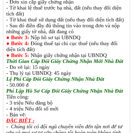
- Đơn xin cấp giấy chứng nhận
- Tờ khai lệ thuế trước bạ nhà, đất (nếu thay đổi diện
tích đất)
- Tờ khai thuế sử dụng đất (nếu thay đổi diện tích đất)
- Sau đó điền đầy đủ thông tin vào trong đơn và nộp
những giấy tờ nhà, đất đang có
●
Bước 3:
Nộp hồ sơ tại UBNDQ
●
Bước 4:
Đóng thuế tại chi cục thuế (nếu thay đổi
diện tích đất)
●
Bước 5:
Nhận giấy chứng nhận tại UBNDQ
Thời Gian Cấp Đổi Giấy Chứng Nhận Mới Nhà Đất
- Đo vẽ lại: 15 ngày
- Thụ lý tại UBNDQ: 45 ngày
Lệ Phí Cấp Đổi Giấy Chứng Nhận Nhà Đất
- 50.000 đ
Phí Lập Hồ Sơ Cấp Đổi Giấy Chứng Nhận Nhà Đất
Tiền công:
- 3 triệu Nếu đăng bộ
- 4 triệu Nếu đổi sổ mới
- Bản vẽ:
ĐẶC BIỆT :
- Chúng tôi có đội ngũ chuyên viên đến tận nơi để tư
vấn và mọi sự tư vấn chúng tôi hoàn toàn không tính