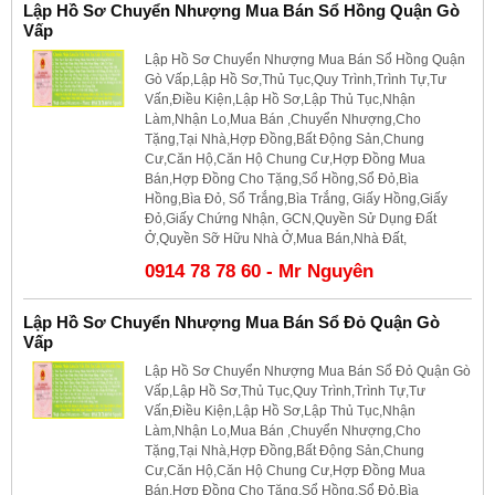
Lập Hồ Sơ Chuyển Nhượng Mua Bán Sổ Hồng Quận Gò
Vấp
Lập Hồ Sơ Chuyển Nhượng Mua Bán Sổ Hồng Quận
Gò Vấp,Lập Hồ Sơ,Thủ Tục,Quy Trình,Trình Tự,Tư
Vấn,Điều Kiện,Lập Hồ Sơ,Lập Thủ Tục,Nhận
Làm,Nhận Lo,Mua Bán ,Chuyển Nhượng,Cho
Tặng,Tại Nhà,Hợp Đồng,Bất Động Sản,Chung
Cư,Căn Hộ,Căn Hộ Chung Cư,Hợp Đồng Mua
Bán,Hợp Đồng Cho Tặng,Sổ Hồng,Sổ Đỏ,Bìa
Hồng,Bìa Đỏ, Sổ Trắng,Bìa Trắng, Giấy Hồng,Giấy
Đỏ,Giấy Chứng Nhận, GCN,Quyền Sử Dụng Đất
Ở,Quyền Sỡ Hữu Nhà Ở,Mua Bán,Nhà Đất,
0914 78 78 60 - Mr Nguyên
Lập Hồ Sơ Chuyển Nhượng Mua Bán Sổ Đỏ Quận Gò
Vấp
Lập Hồ Sơ Chuyển Nhượng Mua Bán Sổ Đỏ Quận Gò
Vấp,Lập Hồ Sơ,Thủ Tục,Quy Trình,Trình Tự,Tư
Vấn,Điều Kiện,Lập Hồ Sơ,Lập Thủ Tục,Nhận
Làm,Nhận Lo,Mua Bán ,Chuyển Nhượng,Cho
Tặng,Tại Nhà,Hợp Đồng,Bất Động Sản,Chung
Cư,Căn Hộ,Căn Hộ Chung Cư,Hợp Đồng Mua
Bán,Hợp Đồng Cho Tặng,Sổ Hồng,Sổ Đỏ,Bìa