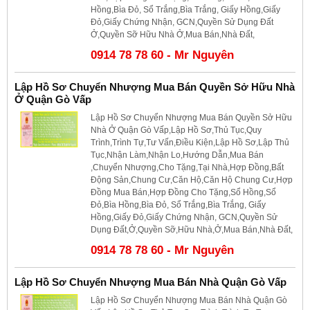
Hồng,Bìa Đỏ, Sổ Trắng,Bìa Trắng, Giấy Hồng,Giấy
Đỏ,Giấy Chứng Nhận, GCN,Quyền Sử Dụng Đất
Ở,Quyền Sỡ Hữu Nhà Ở,Mua Bán,Nhà Đất,
0914 78 78 60 - Mr Nguyên
Lập Hồ Sơ Chuyển Nhượng Mua Bán Quyền Sở Hữu Nhà
Ở Quận Gò Vấp
Lập Hồ Sơ Chuyển Nhượng Mua Bán Quyền Sở Hữu
Nhà Ở Quận Gò Vấp,Lập Hồ Sơ,Thủ Tục,Quy
Trình,Trình Tự,Tư Vấn,Điều Kiện,Lập Hồ Sơ,Lập Thủ
Tục,Nhận Làm,Nhận Lo,Hướng Dẫn,Mua Bán
,Chuyển Nhượng,Cho Tặng,Tại Nhà,Hợp Đồng,Bất
Động Sản,Chung Cư,Căn Hộ,Căn Hộ Chung Cư,Hợp
Đồng Mua Bán,Hợp Đồng Cho Tặng,Sổ Hồng,Sổ
Đỏ,Bìa Hồng,Bìa Đỏ, Sổ Trắng,Bìa Trắng, Giấy
Hồng,Giấy Đỏ,Giấy Chứng Nhận, GCN,Quyền Sử
Dụng Đất,Ở,Quyền Sỡ,Hữu Nhà,Ở,Mua Bán,Nhà Đất,
0914 78 78 60 - Mr Nguyên
Lập Hồ Sơ Chuyển Nhượng Mua Bán Nhà Quận Gò Vấp
Lập Hồ Sơ Chuyển Nhượng Mua Bán Nhà Quận Gò