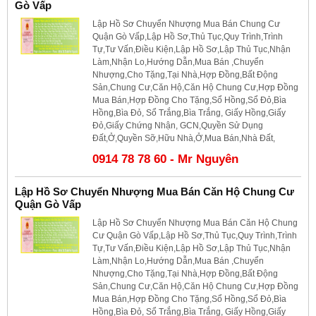
Gò Vấp
Lập Hồ Sơ Chuyển Nhượng Mua Bán Chung Cư
Quận Gò Vấp,Lập Hồ Sơ,Thủ Tục,Quy Trình,Trình
Tự,Tư Vấn,Điều Kiện,Lập Hồ Sơ,Lập Thủ Tục,Nhận
Làm,Nhận Lo,Hướng Dẫn,Mua Bán ,Chuyển
Nhượng,Cho Tặng,Tại Nhà,Hợp Đồng,Bất Động
Sản,Chung Cư,Căn Hộ,Căn Hộ Chung Cư,Hợp Đồng
Mua Bán,Hợp Đồng Cho Tặng,Sổ Hồng,Sổ Đỏ,Bìa
Hồng,Bìa Đỏ, Sổ Trắng,Bìa Trắng, Giấy Hồng,Giấy
Đỏ,Giấy Chứng Nhận, GCN,Quyền Sử Dụng
Đất,Ở,Quyền Sỡ,Hữu Nhà,Ở,Mua Bán,Nhà Đất,
0914 78 78 60 - Mr Nguyên
Lập Hồ Sơ Chuyển Nhượng Mua Bán Căn Hộ Chung Cư
Quận Gò Vấp
Lập Hồ Sơ Chuyển Nhượng Mua Bán Căn Hộ Chung
Cư Quận Gò Vấp,Lập Hồ Sơ,Thủ Tục,Quy Trình,Trình
Tự,Tư Vấn,Điều Kiện,Lập Hồ Sơ,Lập Thủ Tục,Nhận
Làm,Nhận Lo,Hướng Dẫn,Mua Bán ,Chuyển
Nhượng,Cho Tặng,Tại Nhà,Hợp Đồng,Bất Động
Sản,Chung Cư,Căn Hộ,Căn Hộ Chung Cư,Hợp Đồng
Mua Bán,Hợp Đồng Cho Tặng,Sổ Hồng,Sổ Đỏ,Bìa
Hồng,Bìa Đỏ, Sổ Trắng,Bìa Trắng, Giấy Hồng,Giấy