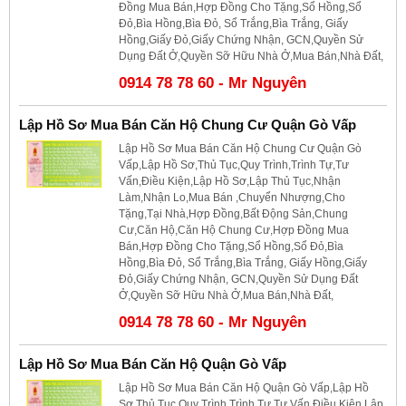
Đồng Mua Bán,Hợp Đồng Cho Tặng,Sổ Hồng,Sổ
Đỏ,Bìa Hồng,Bìa Đỏ, Sổ Trắng,Bìa Trắng, Giấy
Hồng,Giấy Đỏ,Giấy Chứng Nhận, GCN,Quyền Sử
Dụng Đất Ở,Quyền Sỡ Hữu Nhà Ở,Mua Bán,Nhà Đất,
0914 78 78 60 - Mr Nguyên
Lập Hồ Sơ Mua Bán Căn Hộ Chung Cư Quận Gò Vấp
Lập Hồ Sơ Mua Bán Căn Hộ Chung Cư Quận Gò
Vấp,Lập Hồ Sơ,Thủ Tục,Quy Trình,Trình Tự,Tư
Vấn,Điều Kiện,Lập Hồ Sơ,Lập Thủ Tục,Nhận
Làm,Nhận Lo,Mua Bán ,Chuyển Nhượng,Cho
Tặng,Tại Nhà,Hợp Đồng,Bất Động Sản,Chung
Cư,Căn Hộ,Căn Hộ Chung Cư,Hợp Đồng Mua
Bán,Hợp Đồng Cho Tặng,Sổ Hồng,Sổ Đỏ,Bìa
Hồng,Bìa Đỏ, Sổ Trắng,Bìa Trắng, Giấy Hồng,Giấy
Đỏ,Giấy Chứng Nhận, GCN,Quyền Sử Dụng Đất
Ở,Quyền Sỡ Hữu Nhà Ở,Mua Bán,Nhà Đất,
0914 78 78 60 - Mr Nguyên
Lập Hồ Sơ Mua Bán Căn Hộ Quận Gò Vấp
Lập Hồ Sơ Mua Bán Căn Hộ Quận Gò Vấp,Lập Hồ
Sơ,Thủ Tục,Quy Trình,Trình Tự,Tư Vấn,Điều Kiện,Lập