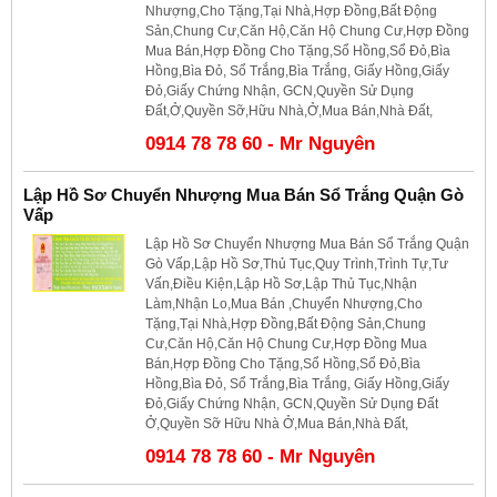
Nhượng,Cho Tặng,Tại Nhà,Hợp Đồng,Bất Động
Sản,Chung Cư,Căn Hộ,Căn Hộ Chung Cư,Hợp Đồng
Mua Bán,Hợp Đồng Cho Tặng,Sổ Hồng,Sổ Đỏ,Bìa
Hồng,Bìa Đỏ, Sổ Trắng,Bìa Trắng, Giấy Hồng,Giấy
Đỏ,Giấy Chứng Nhận, GCN,Quyền Sử Dụng
Đất,Ở,Quyền Sỡ,Hữu Nhà,Ở,Mua Bán,Nhà Đất,
0914 78 78 60 - Mr Nguyên
Lập Hồ Sơ Chuyển Nhượng Mua Bán Sổ Trắng Quận Gò
Vấp
Lập Hồ Sơ Chuyển Nhượng Mua Bán Sổ Trắng Quận
Gò Vấp,Lập Hồ Sơ,Thủ Tục,Quy Trình,Trình Tự,Tư
Vấn,Điều Kiện,Lập Hồ Sơ,Lập Thủ Tục,Nhận
Làm,Nhận Lo,Mua Bán ,Chuyển Nhượng,Cho
Tặng,Tại Nhà,Hợp Đồng,Bất Động Sản,Chung
Cư,Căn Hộ,Căn Hộ Chung Cư,Hợp Đồng Mua
Bán,Hợp Đồng Cho Tặng,Sổ Hồng,Sổ Đỏ,Bìa
Hồng,Bìa Đỏ, Sổ Trắng,Bìa Trắng, Giấy Hồng,Giấy
Đỏ,Giấy Chứng Nhận, GCN,Quyền Sử Dụng Đất
Ở,Quyền Sỡ Hữu Nhà Ở,Mua Bán,Nhà Đất,
0914 78 78 60 - Mr Nguyên