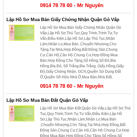
0914 78 78 60 - Mr Nguyên
Lập Hồ Sơ Mua Bán Giấy Chứng Nhận Quận Gò Vấp
Lập Hồ Sơ Mua Bán Giấy Chứng Nhận Quận Gò
Vấp,Lập Hồ Sơ,Thủ Tục,Quy Trình,Trình Tự,Tư
Vấn,Điều Kiện,Lập Hồ Sơ,Lập Thủ Tục,Nhận
Làm,Nhận Lo,Mua Bán ,Chuyển Nhượng,Cho
Tặng,Tại Nhà,Hợp Đồng,Bất Động Sản,Chung
Cư,Căn Hộ,Căn Hộ Chung Cư,Hợp Đồng Mua
Bán,Hợp Đồng Cho Tặng,Sổ Hồng,Sổ Đỏ,Bìa
Hồng,Bìa Đỏ, Sổ Trắng,Bìa Trắng, Giấy Hồng,Giấy
Đỏ,Giấy Chứng Nhận, GCN,Quyền Sử Dụng Đất
Ở,Quyền Sỡ Hữu Nhà Ở,Mua Bán,Nhà Đất,
0914 78 78 60 - Mr Nguyên
Lập Hồ Sơ Mua Bán Đất Quận Gò Vấp
Lập Hồ Sơ Mua Bán Đất Quận Gò Vấp,Lập Hồ Sơ,Thủ
Tục,Quy Trình,Trình Tự,Tư Vấn,Điều Kiện,Lập Hồ
Sơ,Lập Thủ Tục,Nhận Làm,Nhận Lo,Mua Bán
,Chuyển Nhượng,Cho Tặng,Tại Nhà,Hợp Đồng,Bất
Động Sản,Chung Cư,Căn Hộ,Căn Hộ Chung Cư,Hợp
Đồng Mua Bán,Hợp Đồng Cho Tặng,Sổ Hồng,Sổ