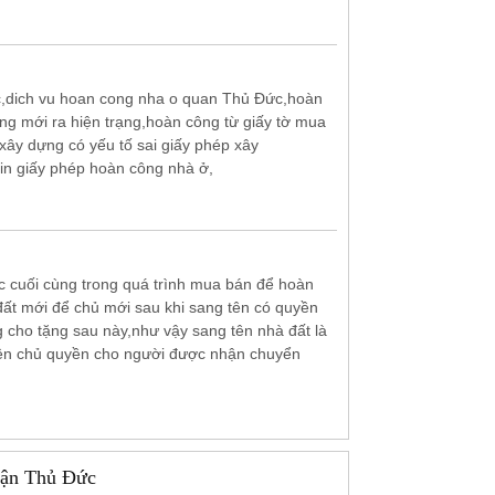
dich vu hoan cong nha o quan Thủ Đức,hoàn
ng mới ra hiện trạng,hoàn công từ giấy tờ mua
ây dựng có yếu tố sai giấy phép xây
in giấy phép hoàn công nhà ở,
ớc cuối cùng trong quá trình mua bán để hoàn
đất mới để chủ mới sau khi sang tên có quyền
cho tặng sau này,như vậy sang tên nhà đất là
hiện chủ quyền cho người được nhận chuyển
ận Thủ Đức