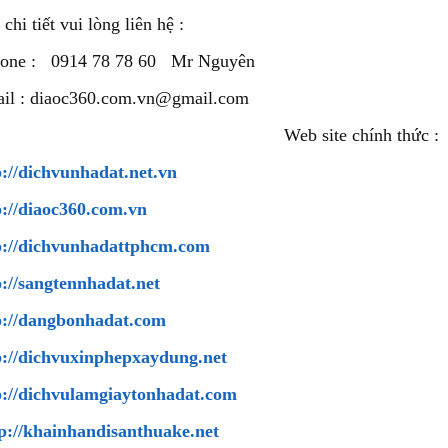
chi tiết vui lòng liên hệ :
hone : 0914 78 78 60 Mr Nguyên
ail : diaoc360.com.vn@gmail.com
Web site chính thức :
p://dichvunhadat.net.vn
p://diaoc360.com.vn
p://dichvunhadattphcm.com
p://sangtennhadat.net
p://dangbonhadat.com
p://dichvuxinphepxaydung.net
p://dichvulamgiaytonhadat.com
p://khainhandisanthuake.net