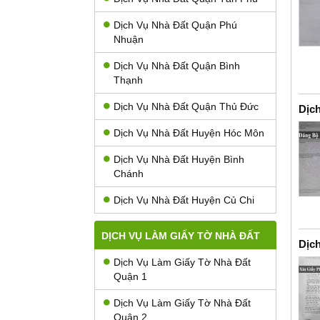
Dịch Vụ Nhà Đất Quận Phú
Nhuận
Dịch Vụ Nhà Đất Quận Bình
Thạnh
Dịch Vụ Nhà Đất Quận Thủ Đức
Dịc
Dịch Vụ Nhà Đất Huyện Hóc Môn
Dịch Vụ Nhà Đất Huyện Bình
Chánh
Dịch Vụ Nhà Đất Huyện Củ Chi
DỊCH VỤ LÀM GIẤY TỜ NHÀ ĐẤT
Dịc
Dịch Vụ Làm Giấy Tờ Nhà Đất
Quận 1
Dịch Vụ Làm Giấy Tờ Nhà Đất
Quận 2