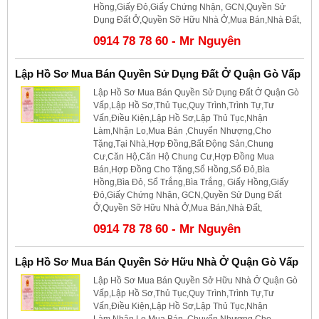
Hồng,Giấy Đỏ,Giấy Chứng Nhận, GCN,Quyền Sử
Dụng Đất Ở,Quyền Sỡ Hữu Nhà Ở,Mua Bán,Nhà Đất,
0914 78 78 60 - Mr Nguyên
Lập Hồ Sơ Mua Bán Quyền Sử Dụng Đất Ở Quận Gò Vấp
Lập Hồ Sơ Mua Bán Quyền Sử Dụng Đất Ở Quận Gò
Vấp,Lập Hồ Sơ,Thủ Tục,Quy Trình,Trình Tự,Tư
Vấn,Điều Kiện,Lập Hồ Sơ,Lập Thủ Tục,Nhận
Làm,Nhận Lo,Mua Bán ,Chuyển Nhượng,Cho
Tặng,Tại Nhà,Hợp Đồng,Bất Động Sản,Chung
Cư,Căn Hộ,Căn Hộ Chung Cư,Hợp Đồng Mua
Bán,Hợp Đồng Cho Tặng,Sổ Hồng,Sổ Đỏ,Bìa
Hồng,Bìa Đỏ, Sổ Trắng,Bìa Trắng, Giấy Hồng,Giấy
Đỏ,Giấy Chứng Nhận, GCN,Quyền Sử Dụng Đất
Ở,Quyền Sỡ Hữu Nhà Ở,Mua Bán,Nhà Đất,
0914 78 78 60 - Mr Nguyên
Lập Hồ Sơ Mua Bán Quyền Sở Hữu Nhà Ở Quận Gò Vấp
Lập Hồ Sơ Mua Bán Quyền Sở Hữu Nhà Ở Quận Gò
Vấp,Lập Hồ Sơ,Thủ Tục,Quy Trình,Trình Tự,Tư
Vấn,Điều Kiện,Lập Hồ Sơ,Lập Thủ Tục,Nhận
Làm,Nhận Lo,Mua Bán ,Chuyển Nhượng,Cho