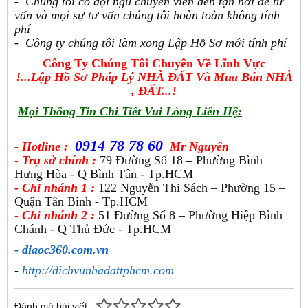
- Chúng tôi có đội ngũ chuyên viên đến tận nơi để tư
vấn và mọi sự tư vấn chúng tôi hoàn toàn không tính
phí
- Công ty chúng tôi làm xong Lập Hồ Sơ mới tính phí
Công Ty Chúng Tôi Chuyên Về Lĩnh Vực
!...Lập Hồ Sơ Pháp Lý NHÀ ĐẤT Và Mua Bán NHÀ
, ĐẤT...!
Mọi Thông Tin Chi Tiết Vui Lòng Liên Hệ:
0914 78 78 60
- Hotline :
Mr Nguyên
- Trụ sở chính :
79 Đường Số 18 – Phường Bình
Hưng Hòa - Q Bình Tân - Tp.HCM
- Chi nhánh 1 :
122 Nguyễn Thi Sách – Phường 15 –
Quận Tân Bình - Tp.HCM
- Chi nhánh 2 :
51 Đường Số 8 – Phường Hiệp Bình
Chánh - Q Thủ Đức - Tp.HCM
- diaoc360.com.vn
-
http://dichvunhadattphcm.com
Đánh giá bài viết: