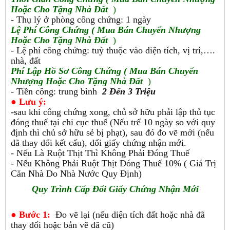
Hoặc Cho Tặng Nhà Đất
)
- Thụ lý ở phòng công chứng: 1 ngày
Lệ Phí
Công Chứng ( Mua Bán Chuyển Nhượng
Hoặc Cho Tặng Nhà Đất
)
- Lệ phí công chứng: tuỳ thuộc vào diện tích, vị trí,….
nhà, đất
Phí Lập Hồ Sơ
Công Chứng
( Mua Bán Chuyển
Nhượng Hoặc Cho Tặng Nhà Đất
)
- Tiền công: trung bình
2 Đến 3 Triệu
● Lưu ý:
-sau khi công chứng xong, chủ sở hữu phải lập thủ tục
đóng thuế tại chi cục thuế (Nếu trể 10 ngày so với quy
định thì chủ sở hữu sẻ bị phạt), sau đó đo vẽ mới (nếu
đã thay đổi kết cấu), đổi giấy chứng nhận mới.
- Nếu Là Ruột Thịt Thì Không Phải Đóng Thuế
- Nếu Không Phải Ruột Thịt Đóng Thuế 10% ( Giá Trị
Căn Nhà Do Nhà Nước Quy Định)
Quy Trình Cấp Đổi Giấy Chứng Nhận Mới
●
Bước 1:
Đo vẽ lại (nếu diện tích đất hoặc nhà đã
thay đổi hoặc bản vẽ đã cũ)