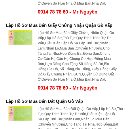
Ở,Quyền Sỡ Hữu Nhà Ở,Mua Bán,Nhà Đất,
0914 78 78 60 - Mr Nguyên
Lập Hồ Sơ Mua Bán Giấy Chứng Nhận Quận Gò Vấp
Lập Hồ Sơ Mua Bán Giấy Chứng Nhận Quận Gò
Vấp,Lập Hồ Sơ,Thủ Tục,Quy Trình,Trình Tự,Tư
Vấn,Điều Kiện,Lập Hồ Sơ,Lập Thủ Tục,Nhận
Làm,Nhận Lo,Mua Bán ,Chuyển Nhượng,Cho
Tặng,Tại Nhà,Hợp Đồng,Bất Động Sản,Chung
Cư,Căn Hộ,Căn Hộ Chung Cư,Hợp Đồng Mua
Bán,Hợp Đồng Cho Tặng,Sổ Hồng,Sổ Đỏ,Bìa
Hồng,Bìa Đỏ, Sổ Trắng,Bìa Trắng, Giấy Hồng,Giấy
Đỏ,Giấy Chứng Nhận, GCN,Quyền Sử Dụng Đất
Ở,Quyền Sỡ Hữu Nhà Ở,Mua Bán,Nhà Đất,
0914 78 78 60 - Mr Nguyên
Lập Hồ Sơ Mua Bán Đất Quận Gò Vấp
Lập Hồ Sơ Mua Bán Đất Quận Gò Vấp,Lập Hồ Sơ,Thủ
Tục,Quy Trình,Trình Tự,Tư Vấn,Điều Kiện,Lập Hồ
Sơ,Lập Thủ Tục,Nhận Làm,Nhận Lo,Mua Bán
,Chuyển Nhượng,Cho Tặng,Tại Nhà,Hợp Đồng,Bất