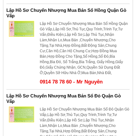
Lập Hồ Sơ Chuyển Nhượng Mua Bán Sổ Hồng Quận Gò
Vấp
Lập Hồ Sơ Chuyển Nhượng Mua Bán Sổ Hồng Quận
Gò Vấp,Lập Hồ Sơ,Thủ Tục,Quy Trình,Trình Tự,Tư
Vấn,Điều Kiện,Lập Hồ Sơ,Lập Thủ Tục,Nhận
Làm,Nhận Lo,Mua Bán ,Chuyển Nhượng,Cho
Tặng,Tại Nhà,Hợp Đồng,Bất Động Sản,Chung
Cư,Căn Hộ,Căn Hộ Chung Cư,Hợp Đồng Mua
Bán,Hợp Đồng Cho Tặng,Sổ Hồng,Sổ Đỏ,Bìa
Hồng,Bìa Đỏ, Sổ Trắng,Bìa Trắng, Giấy Hồng,Giấy
Đỏ,Giấy Chứng Nhận, GCN,Quyền Sử Dụng Đất
Ở,Quyền Sỡ Hữu Nhà Ở,Mua Bán,Nhà Đất,
0914 78 78 60 - Mr Nguyên
Lập Hồ Sơ Chuyển Nhượng Mua Bán Sổ Đỏ Quận Gò
Vấp
Lập Hồ Sơ Chuyển Nhượng Mua Bán Sổ Đỏ Quận Gò
Vấp,Lập Hồ Sơ,Thủ Tục,Quy Trình,Trình Tự,Tư
Vấn,Điều Kiện,Lập Hồ Sơ,Lập Thủ Tục,Nhận
Làm,Nhận Lo,Mua Bán ,Chuyển Nhượng,Cho
Tặng,Tại Nhà,Hợp Đồng,Bất Động Sản,Chung