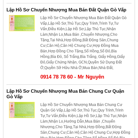
Lập Hồ Sơ Chuyển Nhượng Mua Bán Đất Quận Gò Vấp
Lập Hồ Sơ Chuyển Nhượng Mua Bán Đất Quận Gò
Vấp,Lập Hồ Sơ,Thủ Tục,Quy Trình,Trình Tự,Tư
Vấn,Điều Kiện,Lập Hồ Sơ,Lập Thủ Tục,Nhận
Làm,Nhận Lo,Mua Bán ,Chuyển Nhượng,Cho
Tặng,Tại Nhà,Hợp Đồng,Bất Động Sản,Chung
Cư,Căn Hộ,Căn Hộ Chung Cư,Hợp Đồng Mua
Bán,Hợp Đồng Cho Tặng,Sổ Hồng,Sổ Đỏ,Bìa
Hồng,Bìa Đỏ, Sổ Trắng,Bìa Trắng, Giấy Hồng,Giấy
Đỏ,Giấy Chứng Nhận, GCN,Quyền Sử Dụng Đất
Ở,Quyền Sỡ Hữu Nhà Ở,Mua Bán,Nhà Đất,
0914 78 78 60 - Mr Nguyên
Lập Hồ Sơ Chuyển Nhượng Mua Bán Chung Cư Quận
Gò Vấp
Lập Hồ Sơ Chuyển Nhượng Mua Bán Chung Cư
Quận Gò Vấp,Lập Hồ Sơ,Thủ Tục,Quy Trình,Trình
Tự,Tư Vấn,Điều Kiện,Lập Hồ Sơ,Lập Thủ Tục,Nhận
Làm,Nhận Lo,Hướng Dẫn,Mua Bán ,Chuyển
Nhượng,Cho Tặng,Tại Nhà,Hợp Đồng,Bất Động
Sản,Chung Cư,Căn Hộ,Căn Hộ Chung Cư,Hợp Đồng
Mua Bán,Hợp Đồng Cho Tặng,Sổ Hồng,Sổ Đỏ,Bìa