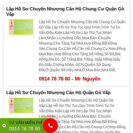
Lập Hồ Sơ Chuyển Nhượng Căn Hộ Chung Cư Quận Gò
Vấp
Lập Hồ Sơ Chuyển Nhượng Căn Hộ Chung Cư Quận
Gò Vấp,Lập Hồ Sơ,Thủ Tục,Quy Trình,Trình Tự,Tư
Vấn,Điều Kiện,Lập Hồ Sơ,Lập Thủ Tục,Nhận
Làm,Nhận Lo,Hướng Dẫn,Mua Bán ,Chuyển
Nhượng,Cho Tặng,Tại Nhà,Hợp Đồng,Bất Động
Sản,Chung Cư,Căn Hộ,Căn Hộ Chung Cư,Hợp Đồng
Mua Bán,Hợp Đồng Cho Tặng,Sổ Hồng,Sổ Đỏ,Bìa
Hồng,Bìa Đỏ, Sổ Trắng,Bìa Trắng, Giấy Hồng,Giấy
Đỏ,Giấy Chứng Nhận, GCN,Quyền Sử Dụng
Đất,Ở,Quyền Sỡ,Hữu Nhà,Ở,Mua Bán,Nhà Đất,
0914 78 78 60 - Mr Nguyên
Lập Hồ Sơ Chuyển Nhượng Căn Hộ Quận Gò Vấp
Lập Hồ Sơ Chuyển Nhượng Căn Hộ Quận Gò
Vấp,Lập Hồ Sơ,Thủ Tục,Quy Trình,Trình Tự,Tư
Vấn,Điều Kiện,Lập Hồ Sơ,Lập Thủ Tục,Nhận
Làm,Nhận Lo,Hướng Dẫn,Mua Bán ,Chuyển
Nhượng,Cho Tặng,Tại Nhà,Hợp Đồng,Bất Động
TƯ VẤN MIỄN PHÍ
Sản,Chung Cư,Căn Hộ,Căn Hộ Chung Cư,Hợp Đồng
0914 78 78 60
Mua Bán,Hợp Đồng Cho Tặng,Sổ Hồng,Sổ Đỏ,Bìa