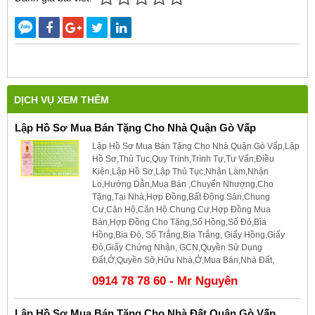
DỊCH VỤ XEM THÊM
Lập Hồ Sơ Mua Bán Tặng Cho Nhà Quận Gò Vấp
Lập Hồ Sơ Mua Bán Tặng Cho Nhà Quận Gò Vấp,Lập
Hồ Sơ,Thủ Tục,Quy Trình,Trình Tự,Tư Vấn,Điều
Kiện,Lập Hồ Sơ,Lập Thủ Tục,Nhận Làm,Nhận
Lo,Hướng Dẫn,Mua Bán ,Chuyển Nhượng,Cho
Tặng,Tại Nhà,Hợp Đồng,Bất Động Sản,Chung
Cư,Căn Hộ,Căn Hộ Chung Cư,Hợp Đồng Mua
Bán,Hợp Đồng Cho Tặng,Sổ Hồng,Sổ Đỏ,Bìa
Hồng,Bìa Đỏ, Sổ Trắng,Bìa Trắng, Giấy Hồng,Giấy
Đỏ,Giấy Chứng Nhận, GCN,Quyền Sử Dụng
Đất,Ở,Quyền Sỡ,Hữu Nhà,Ở,Mua Bán,Nhà Đất,
0914 78 78 60 - Mr Nguyên
Lập Hồ Sơ Mua Bán Tặng Cho Nhà Đất Quận Gò Vấp