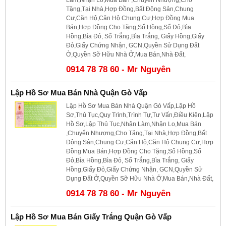
Tặng,Tại Nhà,Hợp Đồng,Bất Động Sản,Chung
Cư,Căn Hộ,Căn Hộ Chung Cư,Hợp Đồng Mua
Bán,Hợp Đồng Cho Tặng,Sổ Hồng,Sổ Đỏ,Bìa
Hồng,Bìa Đỏ, Sổ Trắng,Bìa Trắng, Giấy Hồng,Giấy
Đỏ,Giấy Chứng Nhận, GCN,Quyền Sử Dụng Đất
Ở,Quyền Sỡ Hữu Nhà Ở,Mua Bán,Nhà Đất,
0914 78 78 60 - Mr Nguyên
Lập Hồ Sơ Mua Bán Nhà Quận Gò Vấp
Lập Hồ Sơ Mua Bán Nhà Quận Gò Vấp,Lập Hồ
Sơ,Thủ Tục,Quy Trình,Trình Tự,Tư Vấn,Điều Kiện,Lập
Hồ Sơ,Lập Thủ Tục,Nhận Làm,Nhận Lo,Mua Bán
,Chuyển Nhượng,Cho Tặng,Tại Nhà,Hợp Đồng,Bất
Động Sản,Chung Cư,Căn Hộ,Căn Hộ Chung Cư,Hợp
Đồng Mua Bán,Hợp Đồng Cho Tặng,Sổ Hồng,Sổ
Đỏ,Bìa Hồng,Bìa Đỏ, Sổ Trắng,Bìa Trắng, Giấy
Hồng,Giấy Đỏ,Giấy Chứng Nhận, GCN,Quyền Sử
Dụng Đất Ở,Quyền Sỡ Hữu Nhà Ở,Mua Bán,Nhà Đất,
0914 78 78 60 - Mr Nguyên
Lập Hồ Sơ Mua Bán Giấy Trắng Quận Gò Vấp