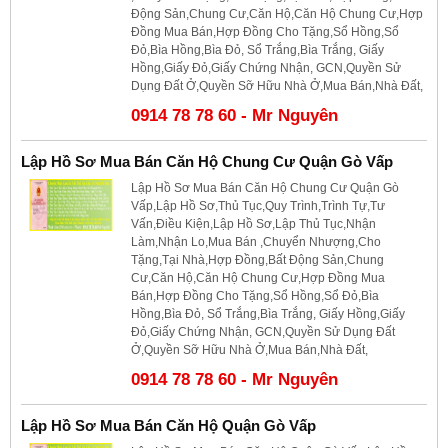
Động Sản,Chung Cư,Căn Hộ,Căn Hộ Chung Cư,Hợp
Đồng Mua Bán,Hợp Đồng Cho Tặng,Sổ Hồng,Sổ
Đỏ,Bìa Hồng,Bìa Đỏ, Sổ Trắng,Bìa Trắng, Giấy
Hồng,Giấy Đỏ,Giấy Chứng Nhận, GCN,Quyền Sử
Dụng Đất Ở,Quyền Sỡ Hữu Nhà Ở,Mua Bán,Nhà Đất,
0914 78 78 60 - Mr Nguyên
Lập Hồ Sơ Mua Bán Căn Hộ Chung Cư Quận Gò Vấp
Lập Hồ Sơ Mua Bán Căn Hộ Chung Cư Quận Gò
Vấp,Lập Hồ Sơ,Thủ Tục,Quy Trình,Trình Tự,Tư
Vấn,Điều Kiện,Lập Hồ Sơ,Lập Thủ Tục,Nhận
Làm,Nhận Lo,Mua Bán ,Chuyển Nhượng,Cho
Tặng,Tại Nhà,Hợp Đồng,Bất Động Sản,Chung
Cư,Căn Hộ,Căn Hộ Chung Cư,Hợp Đồng Mua
Bán,Hợp Đồng Cho Tặng,Sổ Hồng,Sổ Đỏ,Bìa
Hồng,Bìa Đỏ, Sổ Trắng,Bìa Trắng, Giấy Hồng,Giấy
Đỏ,Giấy Chứng Nhận, GCN,Quyền Sử Dụng Đất
Ở,Quyền Sỡ Hữu Nhà Ở,Mua Bán,Nhà Đất,
0914 78 78 60 - Mr Nguyên
Lập Hồ Sơ Mua Bán Căn Hộ Quận Gò Vấp