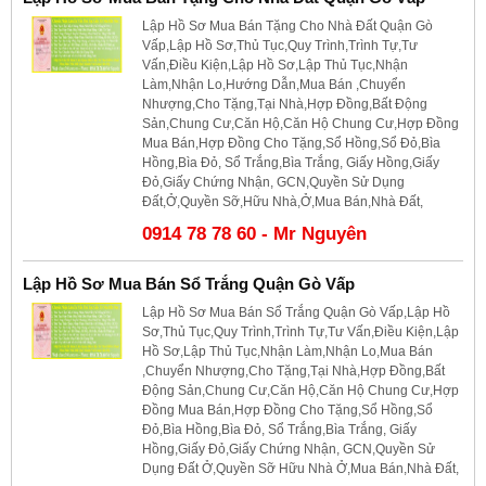
Lập Hồ Sơ Mua Bán Tặng Cho Nhà Đất Quận Gò
Vấp,Lập Hồ Sơ,Thủ Tục,Quy Trình,Trình Tự,Tư
Vấn,Điều Kiện,Lập Hồ Sơ,Lập Thủ Tục,Nhận
Làm,Nhận Lo,Hướng Dẫn,Mua Bán ,Chuyển
Nhượng,Cho Tặng,Tại Nhà,Hợp Đồng,Bất Động
Sản,Chung Cư,Căn Hộ,Căn Hộ Chung Cư,Hợp Đồng
Mua Bán,Hợp Đồng Cho Tặng,Sổ Hồng,Sổ Đỏ,Bìa
Hồng,Bìa Đỏ, Sổ Trắng,Bìa Trắng, Giấy Hồng,Giấy
Đỏ,Giấy Chứng Nhận, GCN,Quyền Sử Dụng
Đất,Ở,Quyền Sỡ,Hữu Nhà,Ở,Mua Bán,Nhà Đất,
0914 78 78 60 - Mr Nguyên
Lập Hồ Sơ Mua Bán Sổ Trắng Quận Gò Vấp
Lập Hồ Sơ Mua Bán Sổ Trắng Quận Gò Vấp,Lập Hồ
Sơ,Thủ Tục,Quy Trình,Trình Tự,Tư Vấn,Điều Kiện,Lập
Hồ Sơ,Lập Thủ Tục,Nhận Làm,Nhận Lo,Mua Bán
,Chuyển Nhượng,Cho Tặng,Tại Nhà,Hợp Đồng,Bất
Động Sản,Chung Cư,Căn Hộ,Căn Hộ Chung Cư,Hợp
Đồng Mua Bán,Hợp Đồng Cho Tặng,Sổ Hồng,Sổ
Đỏ,Bìa Hồng,Bìa Đỏ, Sổ Trắng,Bìa Trắng, Giấy
Hồng,Giấy Đỏ,Giấy Chứng Nhận, GCN,Quyền Sử
Dụng Đất Ở,Quyền Sỡ Hữu Nhà Ở,Mua Bán,Nhà Đất,