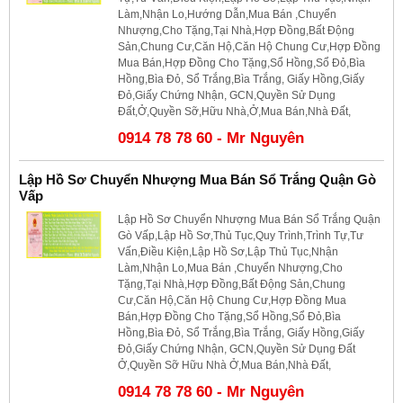
Làm,Nhận Lo,Hướng Dẫn,Mua Bán ,Chuyển
Nhượng,Cho Tặng,Tại Nhà,Hợp Đồng,Bất Động
Sản,Chung Cư,Căn Hộ,Căn Hộ Chung Cư,Hợp Đồng
Mua Bán,Hợp Đồng Cho Tặng,Sổ Hồng,Sổ Đỏ,Bìa
Hồng,Bìa Đỏ, Sổ Trắng,Bìa Trắng, Giấy Hồng,Giấy
Đỏ,Giấy Chứng Nhận, GCN,Quyền Sử Dụng
Đất,Ở,Quyền Sỡ,Hữu Nhà,Ở,Mua Bán,Nhà Đất,
0914 78 78 60 - Mr Nguyên
Lập Hồ Sơ Chuyển Nhượng Mua Bán Sổ Trắng Quận Gò
Vấp
Lập Hồ Sơ Chuyển Nhượng Mua Bán Sổ Trắng Quận
Gò Vấp,Lập Hồ Sơ,Thủ Tục,Quy Trình,Trình Tự,Tư
Vấn,Điều Kiện,Lập Hồ Sơ,Lập Thủ Tục,Nhận
Làm,Nhận Lo,Mua Bán ,Chuyển Nhượng,Cho
Tặng,Tại Nhà,Hợp Đồng,Bất Động Sản,Chung
Cư,Căn Hộ,Căn Hộ Chung Cư,Hợp Đồng Mua
Bán,Hợp Đồng Cho Tặng,Sổ Hồng,Sổ Đỏ,Bìa
Hồng,Bìa Đỏ, Sổ Trắng,Bìa Trắng, Giấy Hồng,Giấy
Đỏ,Giấy Chứng Nhận, GCN,Quyền Sử Dụng Đất
Ở,Quyền Sỡ Hữu Nhà Ở,Mua Bán,Nhà Đất,
0914 78 78 60 - Mr Nguyên