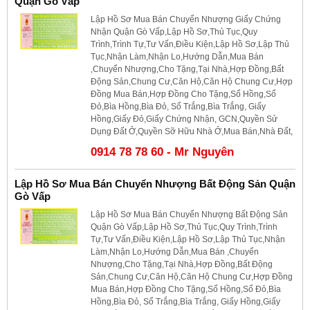
Quận Gò Vấp
Lập Hồ Sơ Mua Bán Chuyển Nhượng Giấy Chứng
Nhận Quận Gò Vấp,Lập Hồ Sơ,Thủ Tục,Quy
Trình,Trình Tự,Tư Vấn,Điều Kiện,Lập Hồ Sơ,Lập Thủ
Tục,Nhận Làm,Nhận Lo,Hướng Dẫn,Mua Bán
,Chuyển Nhượng,Cho Tặng,Tại Nhà,Hợp Đồng,Bất
Động Sản,Chung Cư,Căn Hộ,Căn Hộ Chung Cư,Hợp
Đồng Mua Bán,Hợp Đồng Cho Tặng,Sổ Hồng,Sổ
Đỏ,Bìa Hồng,Bìa Đỏ, Sổ Trắng,Bìa Trắng, Giấy
Hồng,Giấy Đỏ,Giấy Chứng Nhận, GCN,Quyền Sử
Dụng Đất Ở,Quyền Sỡ Hữu Nhà Ở,Mua Bán,Nhà Đất,
0914 78 78 60 - Mr Nguyên
Lập Hồ Sơ Mua Bán Chuyển Nhượng Bất Động Sản Quận
Gò Vấp
Lập Hồ Sơ Mua Bán Chuyển Nhượng Bất Động Sản
Quận Gò Vấp,Lập Hồ Sơ,Thủ Tục,Quy Trình,Trình
Tự,Tư Vấn,Điều Kiện,Lập Hồ Sơ,Lập Thủ Tục,Nhận
Làm,Nhận Lo,Hướng Dẫn,Mua Bán ,Chuyển
Nhượng,Cho Tặng,Tại Nhà,Hợp Đồng,Bất Động
Sản,Chung Cư,Căn Hộ,Căn Hộ Chung Cư,Hợp Đồng
Mua Bán,Hợp Đồng Cho Tặng,Sổ Hồng,Sổ Đỏ,Bìa
Hồng,Bìa Đỏ, Sổ Trắng,Bìa Trắng, Giấy Hồng,Giấy