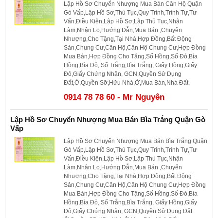
Lập Hồ Sơ Chuyển Nhượng Mua Bán Căn Hộ Quận
Gò Vấp,Lập Hồ Sơ,Thủ Tục,Quy Trình,Trình Tự,Tư
Vấn,Điều Kiện,Lập Hồ Sơ,Lập Thủ Tục,Nhận
Làm,Nhận Lo,Hướng Dẫn,Mua Bán ,Chuyển
Nhượng,Cho Tặng,Tại Nhà,Hợp Đồng,Bất Động
Sản,Chung Cư,Căn Hộ,Căn Hộ Chung Cư,Hợp Đồng
Mua Bán,Hợp Đồng Cho Tặng,Sổ Hồng,Sổ Đỏ,Bìa
Hồng,Bìa Đỏ, Sổ Trắng,Bìa Trắng, Giấy Hồng,Giấy
Đỏ,Giấy Chứng Nhận, GCN,Quyền Sử Dụng
Đất,Ở,Quyền Sỡ,Hữu Nhà,Ở,Mua Bán,Nhà Đất,
0914 78 78 60 - Mr Nguyên
Lập Hồ Sơ Chuyển Nhượng Mua Bán Bìa Trắng Quận Gò
Vấp
Lập Hồ Sơ Chuyển Nhượng Mua Bán Bìa Trắng Quận
Gò Vấp,Lập Hồ Sơ,Thủ Tục,Quy Trình,Trình Tự,Tư
Vấn,Điều Kiện,Lập Hồ Sơ,Lập Thủ Tục,Nhận
Làm,Nhận Lo,Hướng Dẫn,Mua Bán ,Chuyển
Nhượng,Cho Tặng,Tại Nhà,Hợp Đồng,Bất Động
Sản,Chung Cư,Căn Hộ,Căn Hộ Chung Cư,Hợp Đồng
Mua Bán,Hợp Đồng Cho Tặng,Sổ Hồng,Sổ Đỏ,Bìa
Hồng,Bìa Đỏ, Sổ Trắng,Bìa Trắng, Giấy Hồng,Giấy
Đỏ,Giấy Chứng Nhận, GCN,Quyền Sử Dụng Đất