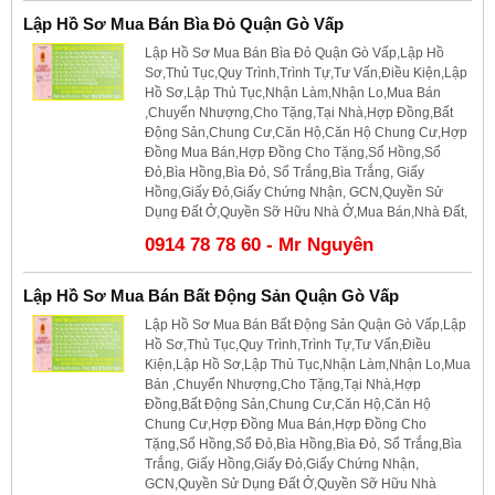
Lập Hồ Sơ Mua Bán Bìa Đỏ Quận Gò Vấp
Lập Hồ Sơ Mua Bán Bìa Đỏ Quận Gò Vấp,Lập Hồ
Sơ,Thủ Tục,Quy Trình,Trình Tự,Tư Vấn,Điều Kiện,Lập
Hồ Sơ,Lập Thủ Tục,Nhận Làm,Nhận Lo,Mua Bán
,Chuyển Nhượng,Cho Tặng,Tại Nhà,Hợp Đồng,Bất
Động Sản,Chung Cư,Căn Hộ,Căn Hộ Chung Cư,Hợp
Đồng Mua Bán,Hợp Đồng Cho Tặng,Sổ Hồng,Sổ
Đỏ,Bìa Hồng,Bìa Đỏ, Sổ Trắng,Bìa Trắng, Giấy
Hồng,Giấy Đỏ,Giấy Chứng Nhận, GCN,Quyền Sử
Dụng Đất Ở,Quyền Sỡ Hữu Nhà Ở,Mua Bán,Nhà Đất,
0914 78 78 60 - Mr Nguyên
Lập Hồ Sơ Mua Bán Bất Động Sản Quận Gò Vấp
Lập Hồ Sơ Mua Bán Bất Động Sản Quận Gò Vấp,Lập
Hồ Sơ,Thủ Tục,Quy Trình,Trình Tự,Tư Vấn,Điều
Kiện,Lập Hồ Sơ,Lập Thủ Tục,Nhận Làm,Nhận Lo,Mua
Bán ,Chuyển Nhượng,Cho Tặng,Tại Nhà,Hợp
Đồng,Bất Động Sản,Chung Cư,Căn Hộ,Căn Hộ
Chung Cư,Hợp Đồng Mua Bán,Hợp Đồng Cho
Tặng,Sổ Hồng,Sổ Đỏ,Bìa Hồng,Bìa Đỏ, Sổ Trắng,Bìa
Trắng, Giấy Hồng,Giấy Đỏ,Giấy Chứng Nhận,
GCN,Quyền Sử Dụng Đất Ở,Quyền Sỡ Hữu Nhà