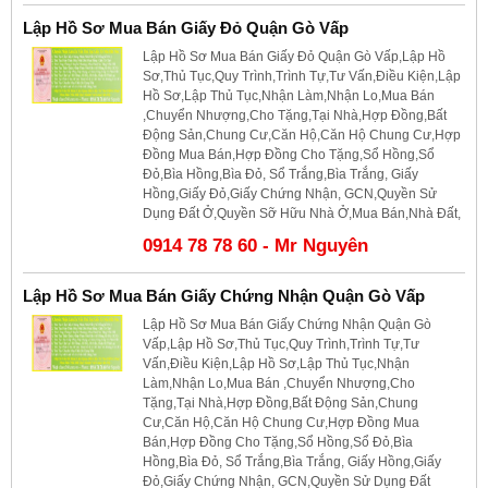
Lập Hồ Sơ Mua Bán Giấy Đỏ Quận Gò Vấp
Lập Hồ Sơ Mua Bán Giấy Đỏ Quận Gò Vấp,Lập Hồ
Sơ,Thủ Tục,Quy Trình,Trình Tự,Tư Vấn,Điều Kiện,Lập
Hồ Sơ,Lập Thủ Tục,Nhận Làm,Nhận Lo,Mua Bán
,Chuyển Nhượng,Cho Tặng,Tại Nhà,Hợp Đồng,Bất
Động Sản,Chung Cư,Căn Hộ,Căn Hộ Chung Cư,Hợp
Đồng Mua Bán,Hợp Đồng Cho Tặng,Sổ Hồng,Sổ
Đỏ,Bìa Hồng,Bìa Đỏ, Sổ Trắng,Bìa Trắng, Giấy
Hồng,Giấy Đỏ,Giấy Chứng Nhận, GCN,Quyền Sử
Dụng Đất Ở,Quyền Sỡ Hữu Nhà Ở,Mua Bán,Nhà Đất,
0914 78 78 60 - Mr Nguyên
Lập Hồ Sơ Mua Bán Giấy Chứng Nhận Quận Gò Vấp
Lập Hồ Sơ Mua Bán Giấy Chứng Nhận Quận Gò
Vấp,Lập Hồ Sơ,Thủ Tục,Quy Trình,Trình Tự,Tư
Vấn,Điều Kiện,Lập Hồ Sơ,Lập Thủ Tục,Nhận
Làm,Nhận Lo,Mua Bán ,Chuyển Nhượng,Cho
Tặng,Tại Nhà,Hợp Đồng,Bất Động Sản,Chung
Cư,Căn Hộ,Căn Hộ Chung Cư,Hợp Đồng Mua
Bán,Hợp Đồng Cho Tặng,Sổ Hồng,Sổ Đỏ,Bìa
Hồng,Bìa Đỏ, Sổ Trắng,Bìa Trắng, Giấy Hồng,Giấy
Đỏ,Giấy Chứng Nhận, GCN,Quyền Sử Dụng Đất