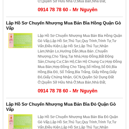
Ở,Quyền Sỡ Hữu Nhà Ở,Mua Bán,Nhà Đất,
0914 78 78 60 - Mr Nguyên
Lập Hồ Sơ Chuyển Nhượng Mua Bán Bìa Hồng Quận Gò
Vấp
Lập Hồ Sơ Chuyển Nhượng Mua Bán Bìa Hồng Quận
Gò Vấp,Lập Hồ Sơ,Thủ Tục,Quy Trình,Trình Tự,Tư
Vấn,Điều Kiện,Lập Hồ Sơ,Lập Thủ Tục,Nhận
Làm,Nhận Lo,Hướng Dẫn,Mua Bán ,Chuyển
Nhượng,Cho Tặng,Tại Nhà,Hợp Đồng,Bất Động
Sản,Chung Cư,Căn Hộ,Căn Hộ Chung Cư,Hợp Đồng
Mua Bán,Hợp Đồng Cho Tặng,Sổ Hồng,Sổ Đỏ,Bìa
Hồng,Bìa Đỏ, Sổ Trắng,Bìa Trắng, Giấy Hồng,Giấy
Đỏ,Giấy Chứng Nhận, GCN,Quyền Sử Dụng Đất
Ở,Quyền Sỡ Hữu Nhà Ở,Mua Bán,Nhà Đất,
0914 78 78 60 - Mr Nguyên
Lập Hồ Sơ Chuyển Nhượng Mua Bán Bìa Đỏ Quận Gò
Vấp
Lập Hồ Sơ Chuyển Nhượng Mua Bán Bìa Đỏ Quận
Gò Vấp,Lập Hồ Sơ,Thủ Tục,Quy Trình,Trình Tự,Tư
Vấn,Điều Kiện,Lập Hồ Sơ,Lập Thủ Tục,Nhận