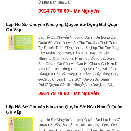
Ở,Mua Bán,Nhà Đất,
0914 78 78 60 - Mr Nguyên
Lập Hồ Sơ Chuyển Nhượng Quyền Sử Dụng Đất Quận
Gò Vấp
Lập Hồ Sơ Chuyển Nhượng Quyền Sử Dụng Đất
Quận Gò Vấp,Lập Hồ Sơ,Thủ Tục,Quy Trình,Trình
Tự,Tư Vấn,Điều Kiện,Lập Hồ Sơ,Lập Thủ Tục,Nhận
Làm,Nhận Lo,Hướng Dẫn,Mua Bán ,Chuyển
Nhượng,Cho Tặng,Tại Nhà,Hợp Đồng,Bất Động
Sản,Chung Cư,Căn Hộ,Căn Hộ Chung Cư,Hợp Đồng
Mua Bán,Hợp Đồng Cho Tặng,Sổ Hồng,Sổ Đỏ,Bìa
Hồng,Bìa Đỏ, Sổ Trắng,Bìa Trắng, Giấy Hồng,Giấy
Đỏ,Giấy Chứng Nhận, GCN,Quyền Sử Dụng
Đất,Ở,Quyền Sỡ,Hữu Nhà,Ở,Mua Bán,Nhà Đất,
0914 78 78 60 - Mr Nguyên
Lập Hồ Sơ Chuyển Nhượng Quyền Sở Hữu Nhà Ở Quận
Gò Vấp
Lập Hồ Sơ Chuyển Nhượng Quyền Sở Hữu Nhà Ở
Quận Gò Vấp,Lập Hồ Sơ,Thủ Tục,Quy Trình,Trình
Tự,Tư Vấn,Điều Kiện,Lập Hồ Sơ,Lập Thủ Tục,Nhận