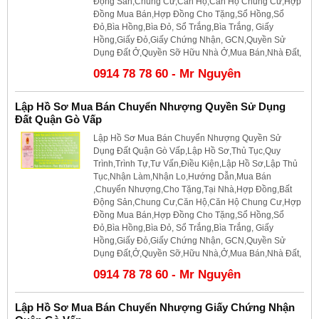
Động Sản,Chung Cư,Căn Hộ,Căn Hộ Chung Cư,Hợp
Đồng Mua Bán,Hợp Đồng Cho Tặng,Sổ Hồng,Sổ
Đỏ,Bìa Hồng,Bìa Đỏ, Sổ Trắng,Bìa Trắng, Giấy
Hồng,Giấy Đỏ,Giấy Chứng Nhận, GCN,Quyền Sử
Dụng Đất Ở,Quyền Sỡ Hữu Nhà Ở,Mua Bán,Nhà Đất,
0914 78 78 60 - Mr Nguyên
Lập Hồ Sơ Mua Bán Chuyển Nhượng Quyền Sử Dụng
Đất Quận Gò Vấp
Lập Hồ Sơ Mua Bán Chuyển Nhượng Quyền Sử
Dụng Đất Quận Gò Vấp,Lập Hồ Sơ,Thủ Tục,Quy
Trình,Trình Tự,Tư Vấn,Điều Kiện,Lập Hồ Sơ,Lập Thủ
Tục,Nhận Làm,Nhận Lo,Hướng Dẫn,Mua Bán
,Chuyển Nhượng,Cho Tặng,Tại Nhà,Hợp Đồng,Bất
Động Sản,Chung Cư,Căn Hộ,Căn Hộ Chung Cư,Hợp
Đồng Mua Bán,Hợp Đồng Cho Tặng,Sổ Hồng,Sổ
Đỏ,Bìa Hồng,Bìa Đỏ, Sổ Trắng,Bìa Trắng, Giấy
Hồng,Giấy Đỏ,Giấy Chứng Nhận, GCN,Quyền Sử
Dụng Đất,Ở,Quyền Sỡ,Hữu Nhà,Ở,Mua Bán,Nhà Đất,
0914 78 78 60 - Mr Nguyên
Lập Hồ Sơ Mua Bán Chuyển Nhượng Giấy Chứng Nhận