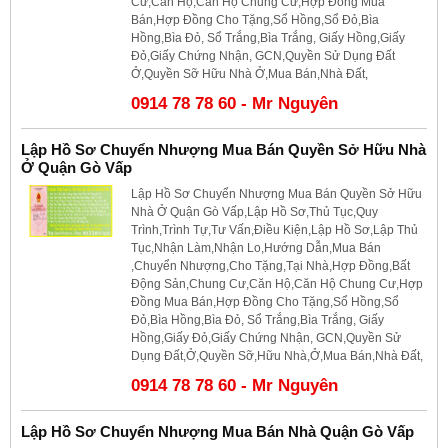
Cư,Căn Hộ,Căn Hộ Chung Cư,Hợp Đồng Mua
Bán,Hợp Đồng Cho Tặng,Sổ Hồng,Sổ Đỏ,Bìa
Hồng,Bìa Đỏ, Sổ Trắng,Bìa Trắng, Giấy Hồng,Giấy
Đỏ,Giấy Chứng Nhận, GCN,Quyền Sử Dụng Đất
Ở,Quyền Sỡ Hữu Nhà Ở,Mua Bán,Nhà Đất,
0914 78 78 60 - Mr Nguyên
Lập Hồ Sơ Chuyển Nhượng Mua Bán Quyền Sở Hữu Nhà
Ở Quận Gò Vấp
Lập Hồ Sơ Chuyển Nhượng Mua Bán Quyền Sở Hữu
Nhà Ở Quận Gò Vấp,Lập Hồ Sơ,Thủ Tục,Quy
Trình,Trình Tự,Tư Vấn,Điều Kiện,Lập Hồ Sơ,Lập Thủ
Tục,Nhận Làm,Nhận Lo,Hướng Dẫn,Mua Bán
,Chuyển Nhượng,Cho Tặng,Tại Nhà,Hợp Đồng,Bất
Động Sản,Chung Cư,Căn Hộ,Căn Hộ Chung Cư,Hợp
Đồng Mua Bán,Hợp Đồng Cho Tặng,Sổ Hồng,Sổ
Đỏ,Bìa Hồng,Bìa Đỏ, Sổ Trắng,Bìa Trắng, Giấy
Hồng,Giấy Đỏ,Giấy Chứng Nhận, GCN,Quyền Sử
Dụng Đất,Ở,Quyền Sỡ,Hữu Nhà,Ở,Mua Bán,Nhà Đất,
0914 78 78 60 - Mr Nguyên
Lập Hồ Sơ Chuyển Nhượng Mua Bán Nhà Quận Gò Vấp