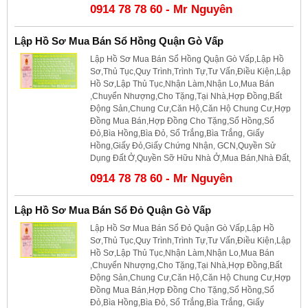
0914 78 78 60 - Mr Nguyên
Lập Hồ Sơ Mua Bán Sổ Hồng Quận Gò Vấp
Lập Hồ Sơ Mua Bán Sổ Hồng Quận Gò Vấp,Lập Hồ
Sơ,Thủ Tục,Quy Trình,Trình Tự,Tư Vấn,Điều Kiện,Lập
Hồ Sơ,Lập Thủ Tục,Nhận Làm,Nhận Lo,Mua Bán
,Chuyển Nhượng,Cho Tặng,Tại Nhà,Hợp Đồng,Bất
Động Sản,Chung Cư,Căn Hộ,Căn Hộ Chung Cư,Hợp
Đồng Mua Bán,Hợp Đồng Cho Tặng,Sổ Hồng,Sổ
Đỏ,Bìa Hồng,Bìa Đỏ, Sổ Trắng,Bìa Trắng, Giấy
Hồng,Giấy Đỏ,Giấy Chứng Nhận, GCN,Quyền Sử
Dụng Đất Ở,Quyền Sỡ Hữu Nhà Ở,Mua Bán,Nhà Đất,
0914 78 78 60 - Mr Nguyên
Lập Hồ Sơ Mua Bán Sổ Đỏ Quận Gò Vấp
Lập Hồ Sơ Mua Bán Sổ Đỏ Quận Gò Vấp,Lập Hồ
Sơ,Thủ Tục,Quy Trình,Trình Tự,Tư Vấn,Điều Kiện,Lập
Hồ Sơ,Lập Thủ Tục,Nhận Làm,Nhận Lo,Mua Bán
,Chuyển Nhượng,Cho Tặng,Tại Nhà,Hợp Đồng,Bất
Động Sản,Chung Cư,Căn Hộ,Căn Hộ Chung Cư,Hợp
Đồng Mua Bán,Hợp Đồng Cho Tặng,Sổ Hồng,Sổ
Đỏ,Bìa Hồng,Bìa Đỏ, Sổ Trắng,Bìa Trắng, Giấy