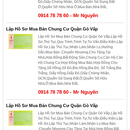
Đỏ,Giấy Chứng Nhận, GCN,Quyền Sử Dụng Đất
Ở,Quyền Sỡ Hữu Nhà Ở,Mua Bán,Nhà Đất,
0914 78 78 60 - Mr Nguyên
Lập Hồ Sơ Mua Bán Chung Cư Quận Gò Vấp
Lập Hồ Sơ Mua Bán Chung Cư Quận Gò Vấp,Lập Hồ
Sơ,Thủ Tục,Quy Trình,Trình Tự,Tư Vấn,Điều Kiện,Lập
Hồ Sơ,Lập Thủ Tục,Nhận Làm,Nhận Lo,Hướng
Dẫn,Mua Bán ,Chuyển Nhượng,Cho Tặng,Tại
Nhà,Hợp Đồng,Bất Động Sản,Chung Cư,Căn Hộ,Căn
Hộ Chung Cư,Hợp Đồng Mua Bán,Hợp Đồng Cho
Tặng,Sổ Hồng,Sổ Đỏ,Bìa Hồng,Bìa Đỏ, Sổ Trắng,Bìa
Trắng, Giấy Hồng,Giấy Đỏ,Giấy Chứng Nhận,
GCN,Quyền Sử Dụng Đất,Ở,Quyền Sỡ,Hữu
Nhà,Ở,Mua Bán,Nhà Đất,
0914 78 78 60 - Mr Nguyên
Lập Hồ Sơ Mua Bán Chung Cư Quận Gò Vấp
Lập Hồ Sơ Mua Bán Chung Cư Quận Gò Vấp,Lập Hồ
Sơ,Thủ Tục,Quy Trình,Trình Tự,Tư Vấn,Điều Kiện,Lập
Hồ Sơ,Lập Thủ Tục,Nhận Làm,Nhận Lo,Mua Bán
,Chuyển Nhượng,Cho Tặng,Tại Nhà,Hợp Đồng,Bất