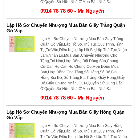
Ở,Quyền Sỡ Hữu Nhà Ở,Mua Bán,Nhà Đất,
0914 78 78 60 - Mr Nguyên
Lập Hồ Sơ Chuyển Nhượng Mua Bán Giấy Trắng Quận
Gò Vấp
Lập Hồ Sơ Chuyển Nhượng Mua Bán Giấy Trắng
Quận Gò Vấp,Lập Hồ Sơ,Thủ Tục,Quy Trình,Trình
Tự,Tư Vấn,Điều Kiện,Lập Hồ Sơ,Lập Thủ Tục,Nhận
Làm,Nhận Lo,Mua Bán ,Chuyển Nhượng,Cho
Tặng,Tại Nhà,Hợp Đồng,Bất Động Sản,Chung
Cư,Căn Hộ,Căn Hộ Chung Cư,Hợp Đồng Mua
Bán,Hợp Đồng Cho Tặng,Sổ Hồng,Sổ Đỏ,Bìa
Hồng,Bìa Đỏ, Sổ Trắng,Bìa Trắng, Giấy Hồng,Giấy
Đỏ,Giấy Chứng Nhận, GCN,Quyền Sử Dụng Đất
Ở,Quyền Sỡ Hữu Nhà Ở,Mua Bán,Nhà Đất,
0914 78 78 60 - Mr Nguyên
Lập Hồ Sơ Chuyển Nhượng Mua Bán Giấy Hồng Quận
Gò Vấp
Lập Hồ Sơ Chuyển Nhượng Mua Bán Giấy Hồng
Quận Gò Vấp,Lập Hồ Sơ,Thủ Tục,Quy Trình,Trình
Tự,Tư Vấn,Điều Kiện,Lập Hồ Sơ,Lập Thủ Tục,Nhận