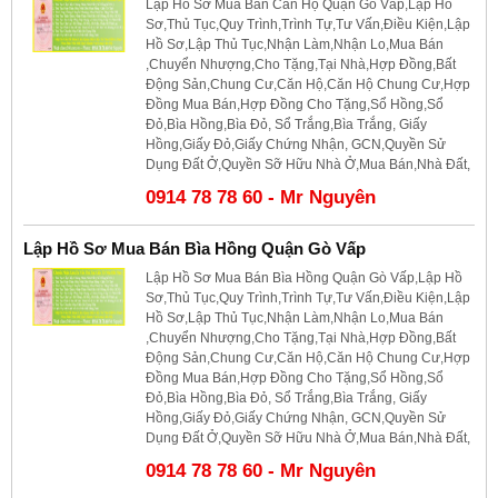
Lập Hồ Sơ Mua Bán Căn Hộ Quận Gò Vấp,Lập Hồ
Sơ,Thủ Tục,Quy Trình,Trình Tự,Tư Vấn,Điều Kiện,Lập
Hồ Sơ,Lập Thủ Tục,Nhận Làm,Nhận Lo,Mua Bán
,Chuyển Nhượng,Cho Tặng,Tại Nhà,Hợp Đồng,Bất
Động Sản,Chung Cư,Căn Hộ,Căn Hộ Chung Cư,Hợp
Đồng Mua Bán,Hợp Đồng Cho Tặng,Sổ Hồng,Sổ
Đỏ,Bìa Hồng,Bìa Đỏ, Sổ Trắng,Bìa Trắng, Giấy
Hồng,Giấy Đỏ,Giấy Chứng Nhận, GCN,Quyền Sử
Dụng Đất Ở,Quyền Sỡ Hữu Nhà Ở,Mua Bán,Nhà Đất,
0914 78 78 60 - Mr Nguyên
Lập Hồ Sơ Mua Bán Bìa Hồng Quận Gò Vấp
Lập Hồ Sơ Mua Bán Bìa Hồng Quận Gò Vấp,Lập Hồ
Sơ,Thủ Tục,Quy Trình,Trình Tự,Tư Vấn,Điều Kiện,Lập
Hồ Sơ,Lập Thủ Tục,Nhận Làm,Nhận Lo,Mua Bán
,Chuyển Nhượng,Cho Tặng,Tại Nhà,Hợp Đồng,Bất
Động Sản,Chung Cư,Căn Hộ,Căn Hộ Chung Cư,Hợp
Đồng Mua Bán,Hợp Đồng Cho Tặng,Sổ Hồng,Sổ
Đỏ,Bìa Hồng,Bìa Đỏ, Sổ Trắng,Bìa Trắng, Giấy
Hồng,Giấy Đỏ,Giấy Chứng Nhận, GCN,Quyền Sử
Dụng Đất Ở,Quyền Sỡ Hữu Nhà Ở,Mua Bán,Nhà Đất,
0914 78 78 60 - Mr Nguyên