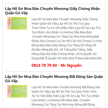
Lập Hồ Sơ Mua Bán Chuyển Nhượng Giấy Chứng Nhận
Quận Gò Vấp
Lập Hồ Sơ Mua Bán Chuyển Nhượng Giấy Chứng
Nhận Quận Gò Vấp,Lập Hồ Sơ,Thủ Tục,Quy
Trình,Trình Tự,Tư Vấn,Điều Kiện,Lập Hồ Sơ,Lập Thủ
Tục,Nhận Làm,Nhận Lo,Hướng Dẫn,Mua Bán
,Chuyển Nhượng,Cho Tặng,Tại Nhà,Hợp Đồng,Bất
Động Sản,Chung Cư,Căn Hộ,Căn Hộ Chung Cư,Hợp
Đồng Mua Bán,Hợp Đồng Cho Tặng,Sổ Hồng,Sổ
Đỏ,Bìa Hồng,Bìa Đỏ, Sổ Trắng,Bìa Trắng, Giấy
Hồng,Giấy Đỏ,Giấy Chứng Nhận, GCN,Quyền Sử
Dụng Đất Ở,Quyền Sỡ Hữu Nhà Ở,Mua Bán,Nhà Đất,
0914 78 78 60 - Mr Nguyên
Lập Hồ Sơ Mua Bán Chuyển Nhượng Bất Động Sản Quận
Gò Vấp
Lập Hồ Sơ Mua Bán Chuyển Nhượng Bất Động Sản
Quận Gò Vấp,Lập Hồ Sơ,Thủ Tục,Quy Trình,Trình
Tự,Tư Vấn,Điều Kiện,Lập Hồ Sơ,Lập Thủ Tục,Nhận
Làm,Nhận Lo,Hướng Dẫn,Mua Bán ,Chuyển
Nhượng,Cho Tặng,Tại Nhà,Hợp Đồng,Bất Động