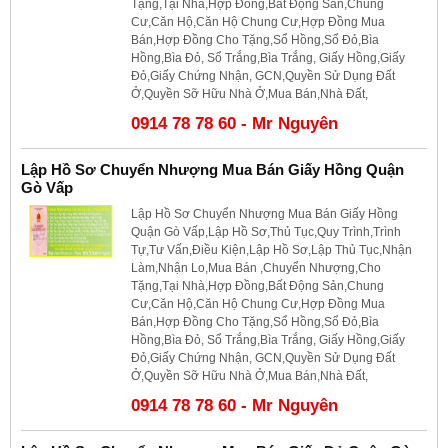
Tặng,Tại Nhà,Hợp Đồng,Bất Động Sản,Chung
Cư,Căn Hộ,Căn Hộ Chung Cư,Hợp Đồng Mua
Bán,Hợp Đồng Cho Tặng,Sổ Hồng,Sổ Đỏ,Bìa
Hồng,Bìa Đỏ, Sổ Trắng,Bìa Trắng, Giấy Hồng,Giấy
Đỏ,Giấy Chứng Nhận, GCN,Quyền Sử Dụng Đất
Ở,Quyền Sỡ Hữu Nhà Ở,Mua Bán,Nhà Đất,
0914 78 78 60 - Mr Nguyên
Lập Hồ Sơ Chuyển Nhượng Mua Bán Giấy Hồng Quận
Gò Vấp
Lập Hồ Sơ Chuyển Nhượng Mua Bán Giấy Hồng
Quận Gò Vấp,Lập Hồ Sơ,Thủ Tục,Quy Trình,Trình
Tự,Tư Vấn,Điều Kiện,Lập Hồ Sơ,Lập Thủ Tục,Nhận
Làm,Nhận Lo,Mua Bán ,Chuyển Nhượng,Cho
Tặng,Tại Nhà,Hợp Đồng,Bất Động Sản,Chung
Cư,Căn Hộ,Căn Hộ Chung Cư,Hợp Đồng Mua
Bán,Hợp Đồng Cho Tặng,Sổ Hồng,Sổ Đỏ,Bìa
Hồng,Bìa Đỏ, Sổ Trắng,Bìa Trắng, Giấy Hồng,Giấy
Đỏ,Giấy Chứng Nhận, GCN,Quyền Sử Dụng Đất
Ở,Quyền Sỡ Hữu Nhà Ở,Mua Bán,Nhà Đất,
0914 78 78 60 - Mr Nguyên