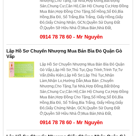
Nhượng,Cho Tặng,Tại Nhà,Hợp Đồng,Bất Động
Sản,Chung Cư,Căn Hộ,Căn Hộ Chung Cư,Hợp Đồng
Mua Bán,Hợp Đồng Cho Tặng,Sổ Hồng,Sổ Đỏ,Bìa
Hồng,Bìa Đỏ, Sổ Trắng,Bìa Trắng, Giấy Hồng,Giấy
Đỏ,Giấy Chứng Nhận, GCN,Quyền Sử Dụng Đất
Ở,Quyền Sỡ Hữu Nhà Ở,Mua Bán,Nhà Đất,
0914 78 78 60 - Mr Nguyên
Lập Hồ Sơ Chuyển Nhượng Mua Bán Bìa Đỏ Quận Gò
Vấp
Lập Hồ Sơ Chuyển Nhượng Mua Bán Bìa Đỏ Quận
Gò Vấp,Lập Hồ Sơ,Thủ Tục,Quy Trình,Trình Tự,Tư
Vấn,Điều Kiện,Lập Hồ Sơ,Lập Thủ Tục,Nhận
Làm,Nhận Lo,Hướng Dẫn,Mua Bán ,Chuyển
Nhượng,Cho Tặng,Tại Nhà,Hợp Đồng,Bất Động
Sản,Chung Cư,Căn Hộ,Căn Hộ Chung Cư,Hợp Đồng
Mua Bán,Hợp Đồng Cho Tặng,Sổ Hồng,Sổ Đỏ,Bìa
Hồng,Bìa Đỏ, Sổ Trắng,Bìa Trắng, Giấy Hồng,Giấy
Đỏ,Giấy Chứng Nhận, GCN,Quyền Sử Dụng Đất
Ở,Quyền Sỡ Hữu Nhà Ở,Mua Bán,Nhà Đất,
0914 78 78 60 - Mr Nguyên