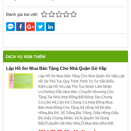
Đánh giá bài viết:
DỊCH VỤ XEM THÊM
Lập Hồ Sơ Mua Bán Tặng Cho Nhà Quận Gò Vấp
Lập Hồ Sơ Mua Bán Tặng Cho Nhà Quận Gò Vấp,Lập
Hồ Sơ,Thủ Tục,Quy Trình,Trình Tự,Tư Vấn,Điều
Kiện,Lập Hồ Sơ,Lập Thủ Tục,Nhận Làm,Nhận
Lo,Hướng Dẫn,Mua Bán ,Chuyển Nhượng,Cho
Tặng,Tại Nhà,Hợp Đồng,Bất Động Sản,Chung
Cư,Căn Hộ,Căn Hộ Chung Cư,Hợp Đồng Mua
Bán,Hợp Đồng Cho Tặng,Sổ Hồng,Sổ Đỏ,Bìa
Hồng,Bìa Đỏ, Sổ Trắng,Bìa Trắng, Giấy Hồng,Giấy
Đỏ,Giấy Chứng Nhận, GCN,Quyền Sử Dụng
Đất,Ở,Quyền Sỡ,Hữu Nhà,Ở,Mua Bán,Nhà Đất,