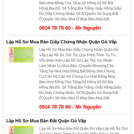
Bán,Hợp Đồng Cho Tặng,Sổ Hồng,Sổ Đỏ,Bìa
Hồng,Bìa Đỏ, Sổ Trắng,Bìa Trắng, Giấy Hồng,Giấy
Đỏ,Giấy Chứng Nhận, GCN,Quyền Sử Dụng Đất
Ở,Quyền Sỡ Hữu Nhà Ở,Mua Bán,Nhà Đất,
0914 78 78 60 - Mr Nguyên
Lập Hồ Sơ Mua Bán Giấy Chứng Nhận Quận Gò Vấp
Lập Hồ Sơ Mua Bán Giấy Chứng Nhận Quận Gò
Vấp,Lập Hồ Sơ,Thủ Tục,Quy Trình,Trình Tự,Tư
Vấn,Điều Kiện,Lập Hồ Sơ,Lập Thủ Tục,Nhận
Làm,Nhận Lo,Mua Bán ,Chuyển Nhượng,Cho
Tặng,Tại Nhà,Hợp Đồng,Bất Động Sản,Chung
Cư,Căn Hộ,Căn Hộ Chung Cư,Hợp Đồng Mua
Bán,Hợp Đồng Cho Tặng,Sổ Hồng,Sổ Đỏ,Bìa
Hồng,Bìa Đỏ, Sổ Trắng,Bìa Trắng, Giấy Hồng,Giấy
Đỏ,Giấy Chứng Nhận, GCN,Quyền Sử Dụng Đất
Ở,Quyền Sỡ Hữu Nhà Ở,Mua Bán,Nhà Đất,
0914 78 78 60 - Mr Nguyên
Lập Hồ Sơ Mua Bán Đất Quận Gò Vấp
Lập Hồ Sơ Mua Bán Đất Quận Gò Vấp,Lập Hồ Sơ,Thủ
Tục,Quy Trình,Trình Tự,Tư Vấn,Điều Kiện,Lập Hồ