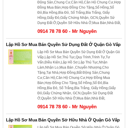
Động Sản,Chung Cư,Căn Hộ,Căn Hộ Chung Cư,Hợp
Đồng Mua Bán,Hợp Đồng Cho Tặng,Sổ Hồng,Sổ
Đỏ,Bìa Hồng,Bìa Đỏ, Sổ Trắng,Bìa Trắng, Giấy
Hồng,Giấy Đỏ,Giấy Chứng Nhận, GCN,Quyền Sử
Dụng Đất Ở,Quyền Sỡ Hữu Nhà Ở,Mua Bán,Nhà Đất,
0914 78 78 60 - Mr Nguyên
Lập Hồ Sơ Mua Bán Quyền Sử Dụng Đất Ở Quận Gò Vấp
Lập Hồ Sơ Mua Bán Quyền Sử Dụng Đất Ở Quận Gò
Vấp,Lập Hồ Sơ,Thủ Tục,Quy Trình,Trình Tự,Tư
Vấn,Điều Kiện,Lập Hồ Sơ,Lập Thủ Tục,Nhận
Làm,Nhận Lo,Mua Bán ,Chuyển Nhượng,Cho
Tặng,Tại Nhà,Hợp Đồng,Bất Động Sản,Chung
Cư,Căn Hộ,Căn Hộ Chung Cư,Hợp Đồng Mua
Bán,Hợp Đồng Cho Tặng,Sổ Hồng,Sổ Đỏ,Bìa
Hồng,Bìa Đỏ, Sổ Trắng,Bìa Trắng, Giấy Hồng,Giấy
Đỏ,Giấy Chứng Nhận, GCN,Quyền Sử Dụng Đất
Ở,Quyền Sỡ Hữu Nhà Ở,Mua Bán,Nhà Đất,
0914 78 78 60 - Mr Nguyên
Lập Hồ Sơ Mua Bán Quyền Sở Hữu Nhà Ở Quận Gò Vấp
Lập Hồ Sơ Mua Bán Quyền Sở Hữu Nhà Ở Quận Gò