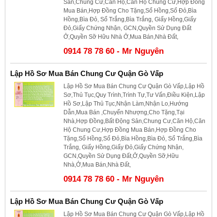
Sản,Chung Cư,Căn Hộ,Căn Hộ Chung Cư,Hợp Đồng
Mua Bán,Hợp Đồng Cho Tặng,Sổ Hồng,Sổ Đỏ,Bìa
Hồng,Bìa Đỏ, Sổ Trắng,Bìa Trắng, Giấy Hồng,Giấy
Đỏ,Giấy Chứng Nhận, GCN,Quyền Sử Dụng Đất
Ở,Quyền Sỡ Hữu Nhà Ở,Mua Bán,Nhà Đất,
0914 78 78 60 - Mr Nguyên
Lập Hồ Sơ Mua Bán Chung Cư Quận Gò Vấp
Lập Hồ Sơ Mua Bán Chung Cư Quận Gò Vấp,Lập Hồ
Sơ,Thủ Tục,Quy Trình,Trình Tự,Tư Vấn,Điều Kiện,Lập
Hồ Sơ,Lập Thủ Tục,Nhận Làm,Nhận Lo,Hướng
Dẫn,Mua Bán ,Chuyển Nhượng,Cho Tặng,Tại
Nhà,Hợp Đồng,Bất Động Sản,Chung Cư,Căn Hộ,Căn
Hộ Chung Cư,Hợp Đồng Mua Bán,Hợp Đồng Cho
Tặng,Sổ Hồng,Sổ Đỏ,Bìa Hồng,Bìa Đỏ, Sổ Trắng,Bìa
Trắng, Giấy Hồng,Giấy Đỏ,Giấy Chứng Nhận,
GCN,Quyền Sử Dụng Đất,Ở,Quyền Sỡ,Hữu
Nhà,Ở,Mua Bán,Nhà Đất,
0914 78 78 60 - Mr Nguyên
Lập Hồ Sơ Mua Bán Chung Cư Quận Gò Vấp
Lập Hồ Sơ Mua Bán Chung Cư Quận Gò Vấp,Lập Hồ