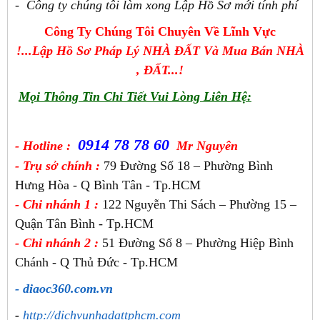
- Công ty chúng tôi làm xong Lập Hồ Sơ mới tính phí
Công Ty Chúng Tôi Chuyên Về Lĩnh Vực
!...Lập Hồ Sơ Pháp Lý NHÀ ĐẤT Và Mua Bán NHÀ
, ĐẤT...!
Mọi Thông Tin Chi Tiết Vui Lòng Liên Hệ:
0914 78 78 60
- Hotline :
Mr Nguyên
- Trụ sở chính :
79 Đường Số 18 – Phường Bình
Hưng Hòa - Q Bình Tân - Tp.HCM
- Chi nhánh 1 :
122 Nguyễn Thi Sách – Phường 15 –
Quận Tân Bình - Tp.HCM
- Chi nhánh 2 :
51 Đường Số 8 – Phường Hiệp Bình
Chánh - Q Thủ Đức - Tp.HCM
- diaoc360.com.vn
-
http://dichvunhadattphcm.com