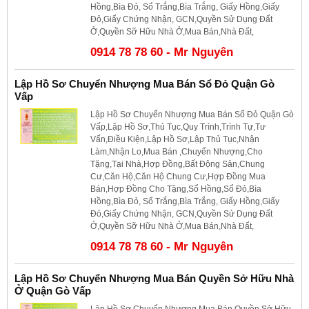
Hồng,Bìa Đỏ, Sổ Trắng,Bìa Trắng, Giấy Hồng,Giấy
Đỏ,Giấy Chứng Nhận, GCN,Quyền Sử Dụng Đất
Ở,Quyền Sỡ Hữu Nhà Ở,Mua Bán,Nhà Đất,
0914 78 78 60 - Mr Nguyên
Lập Hồ Sơ Chuyển Nhượng Mua Bán Sổ Đỏ Quận Gò
Vấp
Lập Hồ Sơ Chuyển Nhượng Mua Bán Sổ Đỏ Quận Gò
Vấp,Lập Hồ Sơ,Thủ Tục,Quy Trình,Trình Tự,Tư
Vấn,Điều Kiện,Lập Hồ Sơ,Lập Thủ Tục,Nhận
Làm,Nhận Lo,Mua Bán ,Chuyển Nhượng,Cho
Tặng,Tại Nhà,Hợp Đồng,Bất Động Sản,Chung
Cư,Căn Hộ,Căn Hộ Chung Cư,Hợp Đồng Mua
Bán,Hợp Đồng Cho Tặng,Sổ Hồng,Sổ Đỏ,Bìa
Hồng,Bìa Đỏ, Sổ Trắng,Bìa Trắng, Giấy Hồng,Giấy
Đỏ,Giấy Chứng Nhận, GCN,Quyền Sử Dụng Đất
Ở,Quyền Sỡ Hữu Nhà Ở,Mua Bán,Nhà Đất,
0914 78 78 60 - Mr Nguyên
Lập Hồ Sơ Chuyển Nhượng Mua Bán Quyền Sở Hữu Nhà
Ở Quận Gò Vấp
Lập Hồ Sơ Chuyển Nhượng Mua Bán Quyền Sở Hữu