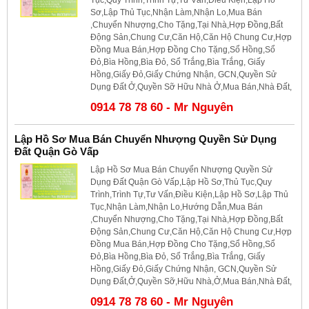
Sơ,Lập Thủ Tục,Nhận Làm,Nhận Lo,Mua Bán
,Chuyển Nhượng,Cho Tặng,Tại Nhà,Hợp Đồng,Bất
Động Sản,Chung Cư,Căn Hộ,Căn Hộ Chung Cư,Hợp
Đồng Mua Bán,Hợp Đồng Cho Tặng,Sổ Hồng,Sổ
Đỏ,Bìa Hồng,Bìa Đỏ, Sổ Trắng,Bìa Trắng, Giấy
Hồng,Giấy Đỏ,Giấy Chứng Nhận, GCN,Quyền Sử
Dụng Đất Ở,Quyền Sỡ Hữu Nhà Ở,Mua Bán,Nhà Đất,
0914 78 78 60 - Mr Nguyên
Lập Hồ Sơ Mua Bán Chuyển Nhượng Quyền Sử Dụng
Đất Quận Gò Vấp
Lập Hồ Sơ Mua Bán Chuyển Nhượng Quyền Sử
Dụng Đất Quận Gò Vấp,Lập Hồ Sơ,Thủ Tục,Quy
Trình,Trình Tự,Tư Vấn,Điều Kiện,Lập Hồ Sơ,Lập Thủ
Tục,Nhận Làm,Nhận Lo,Hướng Dẫn,Mua Bán
,Chuyển Nhượng,Cho Tặng,Tại Nhà,Hợp Đồng,Bất
Động Sản,Chung Cư,Căn Hộ,Căn Hộ Chung Cư,Hợp
Đồng Mua Bán,Hợp Đồng Cho Tặng,Sổ Hồng,Sổ
Đỏ,Bìa Hồng,Bìa Đỏ, Sổ Trắng,Bìa Trắng, Giấy
Hồng,Giấy Đỏ,Giấy Chứng Nhận, GCN,Quyền Sử
Dụng Đất,Ở,Quyền Sỡ,Hữu Nhà,Ở,Mua Bán,Nhà Đất,
0914 78 78 60 - Mr Nguyên