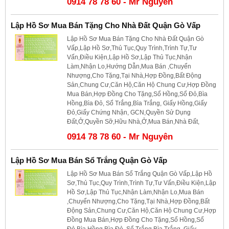
0914 78 78 60 - Mr Nguyên
Lập Hồ Sơ Mua Bán Tặng Cho Nhà Đất Quận Gò Vấp
Lập Hồ Sơ Mua Bán Tặng Cho Nhà Đất Quận Gò
Vấp,Lập Hồ Sơ,Thủ Tục,Quy Trình,Trình Tự,Tư
Vấn,Điều Kiện,Lập Hồ Sơ,Lập Thủ Tục,Nhận
Làm,Nhận Lo,Hướng Dẫn,Mua Bán ,Chuyển
Nhượng,Cho Tặng,Tại Nhà,Hợp Đồng,Bất Động
Sản,Chung Cư,Căn Hộ,Căn Hộ Chung Cư,Hợp Đồng
Mua Bán,Hợp Đồng Cho Tặng,Sổ Hồng,Sổ Đỏ,Bìa
Hồng,Bìa Đỏ, Sổ Trắng,Bìa Trắng, Giấy Hồng,Giấy
Đỏ,Giấy Chứng Nhận, GCN,Quyền Sử Dụng
Đất,Ở,Quyền Sỡ,Hữu Nhà,Ở,Mua Bán,Nhà Đất,
0914 78 78 60 - Mr Nguyên
Lập Hồ Sơ Mua Bán Sổ Trắng Quận Gò Vấp
Lập Hồ Sơ Mua Bán Sổ Trắng Quận Gò Vấp,Lập Hồ
Sơ,Thủ Tục,Quy Trình,Trình Tự,Tư Vấn,Điều Kiện,Lập
Hồ Sơ,Lập Thủ Tục,Nhận Làm,Nhận Lo,Mua Bán
,Chuyển Nhượng,Cho Tặng,Tại Nhà,Hợp Đồng,Bất
Động Sản,Chung Cư,Căn Hộ,Căn Hộ Chung Cư,Hợp
Đồng Mua Bán,Hợp Đồng Cho Tặng,Sổ Hồng,Sổ
Đỏ,Bìa Hồng,Bìa Đỏ, Sổ Trắng,Bìa Trắng, Giấy