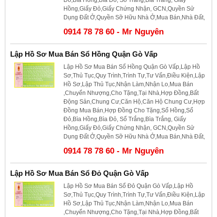
Hồng,Giấy Đỏ,Giấy Chứng Nhận, GCN,Quyền Sử
Dụng Đất Ở,Quyền Sỡ Hữu Nhà Ở,Mua Bán,Nhà Đất,
0914 78 78 60 - Mr Nguyên
Lập Hồ Sơ Mua Bán Sổ Hồng Quận Gò Vấp
Lập Hồ Sơ Mua Bán Sổ Hồng Quận Gò Vấp,Lập Hồ
Sơ,Thủ Tục,Quy Trình,Trình Tự,Tư Vấn,Điều Kiện,Lập
Hồ Sơ,Lập Thủ Tục,Nhận Làm,Nhận Lo,Mua Bán
,Chuyển Nhượng,Cho Tặng,Tại Nhà,Hợp Đồng,Bất
Động Sản,Chung Cư,Căn Hộ,Căn Hộ Chung Cư,Hợp
Đồng Mua Bán,Hợp Đồng Cho Tặng,Sổ Hồng,Sổ
Đỏ,Bìa Hồng,Bìa Đỏ, Sổ Trắng,Bìa Trắng, Giấy
Hồng,Giấy Đỏ,Giấy Chứng Nhận, GCN,Quyền Sử
Dụng Đất Ở,Quyền Sỡ Hữu Nhà Ở,Mua Bán,Nhà Đất,
0914 78 78 60 - Mr Nguyên
Lập Hồ Sơ Mua Bán Sổ Đỏ Quận Gò Vấp
Lập Hồ Sơ Mua Bán Sổ Đỏ Quận Gò Vấp,Lập Hồ
Sơ,Thủ Tục,Quy Trình,Trình Tự,Tư Vấn,Điều Kiện,Lập
Hồ Sơ,Lập Thủ Tục,Nhận Làm,Nhận Lo,Mua Bán
,Chuyển Nhượng,Cho Tặng,Tại Nhà,Hợp Đồng,Bất