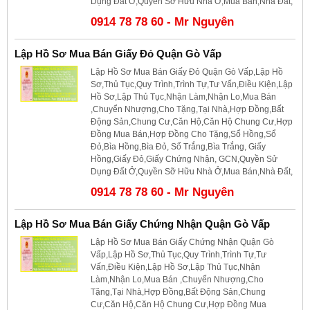
Dụng Đất Ở,Quyền Sỡ Hữu Nhà Ở,Mua Bán,Nhà Đất,
0914 78 78 60 - Mr Nguyên
Lập Hồ Sơ Mua Bán Giấy Đỏ Quận Gò Vấp
Lập Hồ Sơ Mua Bán Giấy Đỏ Quận Gò Vấp,Lập Hồ
Sơ,Thủ Tục,Quy Trình,Trình Tự,Tư Vấn,Điều Kiện,Lập
Hồ Sơ,Lập Thủ Tục,Nhận Làm,Nhận Lo,Mua Bán
,Chuyển Nhượng,Cho Tặng,Tại Nhà,Hợp Đồng,Bất
Động Sản,Chung Cư,Căn Hộ,Căn Hộ Chung Cư,Hợp
Đồng Mua Bán,Hợp Đồng Cho Tặng,Sổ Hồng,Sổ
Đỏ,Bìa Hồng,Bìa Đỏ, Sổ Trắng,Bìa Trắng, Giấy
Hồng,Giấy Đỏ,Giấy Chứng Nhận, GCN,Quyền Sử
Dụng Đất Ở,Quyền Sỡ Hữu Nhà Ở,Mua Bán,Nhà Đất,
0914 78 78 60 - Mr Nguyên
Lập Hồ Sơ Mua Bán Giấy Chứng Nhận Quận Gò Vấp
Lập Hồ Sơ Mua Bán Giấy Chứng Nhận Quận Gò
Vấp,Lập Hồ Sơ,Thủ Tục,Quy Trình,Trình Tự,Tư
Vấn,Điều Kiện,Lập Hồ Sơ,Lập Thủ Tục,Nhận
Làm,Nhận Lo,Mua Bán ,Chuyển Nhượng,Cho
Tặng,Tại Nhà,Hợp Đồng,Bất Động Sản,Chung
Cư,Căn Hộ,Căn Hộ Chung Cư,Hợp Đồng Mua