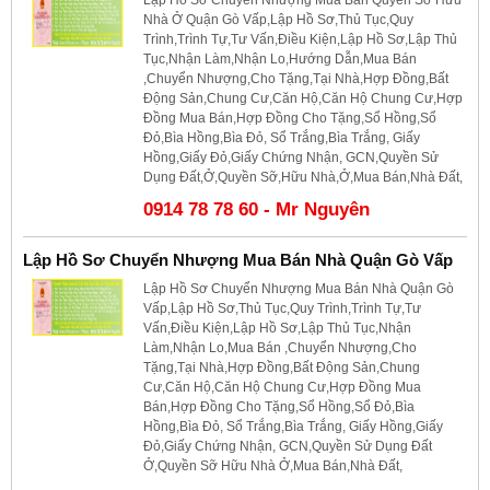
Nhà Ở Quận Gò Vấp,Lập Hồ Sơ,Thủ Tục,Quy
Trình,Trình Tự,Tư Vấn,Điều Kiện,Lập Hồ Sơ,Lập Thủ
Tục,Nhận Làm,Nhận Lo,Hướng Dẫn,Mua Bán
,Chuyển Nhượng,Cho Tặng,Tại Nhà,Hợp Đồng,Bất
Động Sản,Chung Cư,Căn Hộ,Căn Hộ Chung Cư,Hợp
Đồng Mua Bán,Hợp Đồng Cho Tặng,Sổ Hồng,Sổ
Đỏ,Bìa Hồng,Bìa Đỏ, Sổ Trắng,Bìa Trắng, Giấy
Hồng,Giấy Đỏ,Giấy Chứng Nhận, GCN,Quyền Sử
Dụng Đất,Ở,Quyền Sỡ,Hữu Nhà,Ở,Mua Bán,Nhà Đất,
0914 78 78 60 - Mr Nguyên
Lập Hồ Sơ Chuyển Nhượng Mua Bán Nhà Quận Gò Vấp
Lập Hồ Sơ Chuyển Nhượng Mua Bán Nhà Quận Gò
Vấp,Lập Hồ Sơ,Thủ Tục,Quy Trình,Trình Tự,Tư
Vấn,Điều Kiện,Lập Hồ Sơ,Lập Thủ Tục,Nhận
Làm,Nhận Lo,Mua Bán ,Chuyển Nhượng,Cho
Tặng,Tại Nhà,Hợp Đồng,Bất Động Sản,Chung
Cư,Căn Hộ,Căn Hộ Chung Cư,Hợp Đồng Mua
Bán,Hợp Đồng Cho Tặng,Sổ Hồng,Sổ Đỏ,Bìa
Hồng,Bìa Đỏ, Sổ Trắng,Bìa Trắng, Giấy Hồng,Giấy
Đỏ,Giấy Chứng Nhận, GCN,Quyền Sử Dụng Đất
Ở,Quyền Sỡ Hữu Nhà Ở,Mua Bán,Nhà Đất,