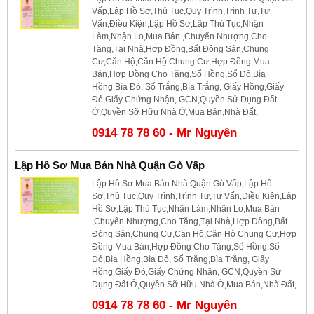
Vấp,Lập Hồ Sơ,Thủ Tục,Quy Trình,Trình Tự,Tư
Vấn,Điều Kiện,Lập Hồ Sơ,Lập Thủ Tục,Nhận
Làm,Nhận Lo,Mua Bán ,Chuyển Nhượng,Cho
Tặng,Tại Nhà,Hợp Đồng,Bất Động Sản,Chung
Cư,Căn Hộ,Căn Hộ Chung Cư,Hợp Đồng Mua
Bán,Hợp Đồng Cho Tặng,Sổ Hồng,Sổ Đỏ,Bìa
Hồng,Bìa Đỏ, Sổ Trắng,Bìa Trắng, Giấy Hồng,Giấy
Đỏ,Giấy Chứng Nhận, GCN,Quyền Sử Dụng Đất
Ở,Quyền Sỡ Hữu Nhà Ở,Mua Bán,Nhà Đất,
0914 78 78 60 - Mr Nguyên
Lập Hồ Sơ Mua Bán Nhà Quận Gò Vấp
Lập Hồ Sơ Mua Bán Nhà Quận Gò Vấp,Lập Hồ
Sơ,Thủ Tục,Quy Trình,Trình Tự,Tư Vấn,Điều Kiện,Lập
Hồ Sơ,Lập Thủ Tục,Nhận Làm,Nhận Lo,Mua Bán
,Chuyển Nhượng,Cho Tặng,Tại Nhà,Hợp Đồng,Bất
Động Sản,Chung Cư,Căn Hộ,Căn Hộ Chung Cư,Hợp
Đồng Mua Bán,Hợp Đồng Cho Tặng,Sổ Hồng,Sổ
Đỏ,Bìa Hồng,Bìa Đỏ, Sổ Trắng,Bìa Trắng, Giấy
Hồng,Giấy Đỏ,Giấy Chứng Nhận, GCN,Quyền Sử
Dụng Đất Ở,Quyền Sỡ Hữu Nhà Ở,Mua Bán,Nhà Đất,
0914 78 78 60 - Mr Nguyên