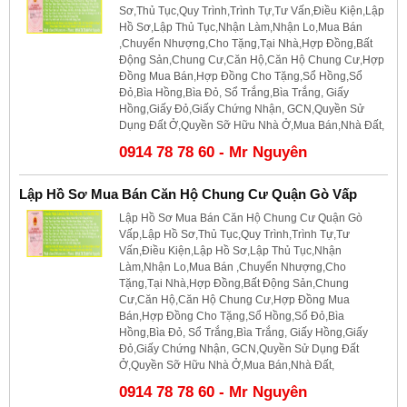
Sơ,Thủ Tục,Quy Trình,Trình Tự,Tư Vấn,Điều Kiện,Lập
Hồ Sơ,Lập Thủ Tục,Nhận Làm,Nhận Lo,Mua Bán
,Chuyển Nhượng,Cho Tặng,Tại Nhà,Hợp Đồng,Bất
Động Sản,Chung Cư,Căn Hộ,Căn Hộ Chung Cư,Hợp
Đồng Mua Bán,Hợp Đồng Cho Tặng,Sổ Hồng,Sổ
Đỏ,Bìa Hồng,Bìa Đỏ, Sổ Trắng,Bìa Trắng, Giấy
Hồng,Giấy Đỏ,Giấy Chứng Nhận, GCN,Quyền Sử
Dụng Đất Ở,Quyền Sỡ Hữu Nhà Ở,Mua Bán,Nhà Đất,
0914 78 78 60 - Mr Nguyên
Lập Hồ Sơ Mua Bán Căn Hộ Chung Cư Quận Gò Vấp
Lập Hồ Sơ Mua Bán Căn Hộ Chung Cư Quận Gò
Vấp,Lập Hồ Sơ,Thủ Tục,Quy Trình,Trình Tự,Tư
Vấn,Điều Kiện,Lập Hồ Sơ,Lập Thủ Tục,Nhận
Làm,Nhận Lo,Mua Bán ,Chuyển Nhượng,Cho
Tặng,Tại Nhà,Hợp Đồng,Bất Động Sản,Chung
Cư,Căn Hộ,Căn Hộ Chung Cư,Hợp Đồng Mua
Bán,Hợp Đồng Cho Tặng,Sổ Hồng,Sổ Đỏ,Bìa
Hồng,Bìa Đỏ, Sổ Trắng,Bìa Trắng, Giấy Hồng,Giấy
Đỏ,Giấy Chứng Nhận, GCN,Quyền Sử Dụng Đất
Ở,Quyền Sỡ Hữu Nhà Ở,Mua Bán,Nhà Đất,
0914 78 78 60 - Mr Nguyên