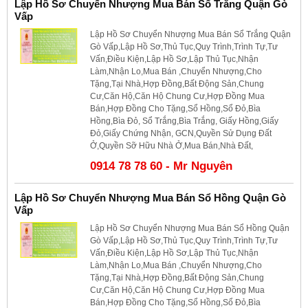
Lập Hồ Sơ Chuyển Nhượng Mua Bán Sổ Trắng Quận Gò
Vấp
Lập Hồ Sơ Chuyển Nhượng Mua Bán Sổ Trắng Quận
Gò Vấp,Lập Hồ Sơ,Thủ Tục,Quy Trình,Trình Tự,Tư
Vấn,Điều Kiện,Lập Hồ Sơ,Lập Thủ Tục,Nhận
Làm,Nhận Lo,Mua Bán ,Chuyển Nhượng,Cho
Tặng,Tại Nhà,Hợp Đồng,Bất Động Sản,Chung
Cư,Căn Hộ,Căn Hộ Chung Cư,Hợp Đồng Mua
Bán,Hợp Đồng Cho Tặng,Sổ Hồng,Sổ Đỏ,Bìa
Hồng,Bìa Đỏ, Sổ Trắng,Bìa Trắng, Giấy Hồng,Giấy
Đỏ,Giấy Chứng Nhận, GCN,Quyền Sử Dụng Đất
Ở,Quyền Sỡ Hữu Nhà Ở,Mua Bán,Nhà Đất,
0914 78 78 60 - Mr Nguyên
Lập Hồ Sơ Chuyển Nhượng Mua Bán Sổ Hồng Quận Gò
Vấp
Lập Hồ Sơ Chuyển Nhượng Mua Bán Sổ Hồng Quận
Gò Vấp,Lập Hồ Sơ,Thủ Tục,Quy Trình,Trình Tự,Tư
Vấn,Điều Kiện,Lập Hồ Sơ,Lập Thủ Tục,Nhận
Làm,Nhận Lo,Mua Bán ,Chuyển Nhượng,Cho
Tặng,Tại Nhà,Hợp Đồng,Bất Động Sản,Chung
Cư,Căn Hộ,Căn Hộ Chung Cư,Hợp Đồng Mua
Bán,Hợp Đồng Cho Tặng,Sổ Hồng,Sổ Đỏ,Bìa