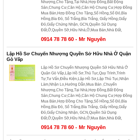
Nhượng,Cho Tặng,Tại Nhà,Hợp Đồng,Bất Động
Sản,Chung Cư,Căn Hộ,Căn Hộ Chung Cư,Hợp Đồng
Mua Bán,Hợp Đồng Cho Tặng,Sổ Hồng,Sổ Đỏ,Bìa
Hồng,Bìa Đỏ, Sổ Trắng,Bìa Trắng, Giấy Hồng,Giấy
Đỏ,Giấy Chứng Nhận, GCN,Quyền Sử Dụng
Đất,Ở,Quyền Sỡ,Hữu Nhà,Ở,Mua Bán,Nhà Đất,
0914 78 78 60 - Mr Nguyên
Lập Hồ Sơ Chuyển Nhượng Quyền Sở Hữu Nhà Ở Quận
Gò Vấp
Lập Hồ Sơ Chuyển Nhượng Quyền Sở Hữu Nhà Ở
Quận Gò Vấp,Lập Hồ Sơ,Thủ Tục,Quy Trình,Trình
Tự,Tư Vấn,Điều Kiện,Lập Hồ Sơ,Lập Thủ Tục,Nhận
Làm,Nhận Lo,Hướng Dẫn,Mua Bán ,Chuyển
Nhượng,Cho Tặng,Tại Nhà,Hợp Đồng,Bất Động
Sản,Chung Cư,Căn Hộ,Căn Hộ Chung Cư,Hợp Đồng
Mua Bán,Hợp Đồng Cho Tặng,Sổ Hồng,Sổ Đỏ,Bìa
Hồng,Bìa Đỏ, Sổ Trắng,Bìa Trắng, Giấy Hồng,Giấy
Đỏ,Giấy Chứng Nhận, GCN,Quyền Sử Dụng
Đất,Ở,Quyền Sỡ,Hữu Nhà,Ở,Mua Bán,Nhà Đất,
0914 78 78 60 - Mr Nguyên