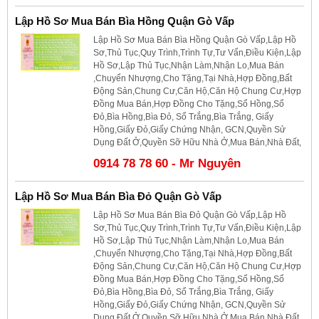
Lập Hồ Sơ Mua Bán Bìa Hồng Quận Gò Vấp
Lập Hồ Sơ Mua Bán Bìa Hồng Quận Gò Vấp,Lập Hồ
Sơ,Thủ Tục,Quy Trình,Trình Tự,Tư Vấn,Điều Kiện,Lập
Hồ Sơ,Lập Thủ Tục,Nhận Làm,Nhận Lo,Mua Bán
,Chuyển Nhượng,Cho Tặng,Tại Nhà,Hợp Đồng,Bất
Động Sản,Chung Cư,Căn Hộ,Căn Hộ Chung Cư,Hợp
Đồng Mua Bán,Hợp Đồng Cho Tặng,Sổ Hồng,Sổ
Đỏ,Bìa Hồng,Bìa Đỏ, Sổ Trắng,Bìa Trắng, Giấy
Hồng,Giấy Đỏ,Giấy Chứng Nhận, GCN,Quyền Sử
Dụng Đất Ở,Quyền Sỡ Hữu Nhà Ở,Mua Bán,Nhà Đất,
0914 78 78 60 - Mr Nguyên
Lập Hồ Sơ Mua Bán Bìa Đỏ Quận Gò Vấp
Lập Hồ Sơ Mua Bán Bìa Đỏ Quận Gò Vấp,Lập Hồ
Sơ,Thủ Tục,Quy Trình,Trình Tự,Tư Vấn,Điều Kiện,Lập
Hồ Sơ,Lập Thủ Tục,Nhận Làm,Nhận Lo,Mua Bán
,Chuyển Nhượng,Cho Tặng,Tại Nhà,Hợp Đồng,Bất
Động Sản,Chung Cư,Căn Hộ,Căn Hộ Chung Cư,Hợp
Đồng Mua Bán,Hợp Đồng Cho Tặng,Sổ Hồng,Sổ
Đỏ,Bìa Hồng,Bìa Đỏ, Sổ Trắng,Bìa Trắng, Giấy
Hồng,Giấy Đỏ,Giấy Chứng Nhận, GCN,Quyền Sử
Dụng Đất Ở,Quyền Sỡ Hữu Nhà Ở,Mua Bán,Nhà Đất,