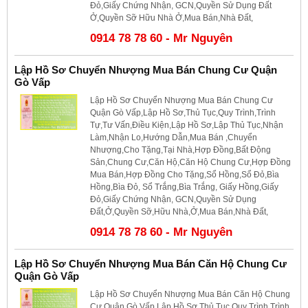
Đỏ,Giấy Chứng Nhận, GCN,Quyền Sử Dụng Đất
Ở,Quyền Sỡ Hữu Nhà Ở,Mua Bán,Nhà Đất,
0914 78 78 60 - Mr Nguyên
Lập Hồ Sơ Chuyển Nhượng Mua Bán Chung Cư Quận
Gò Vấp
Lập Hồ Sơ Chuyển Nhượng Mua Bán Chung Cư
Quận Gò Vấp,Lập Hồ Sơ,Thủ Tục,Quy Trình,Trình
Tự,Tư Vấn,Điều Kiện,Lập Hồ Sơ,Lập Thủ Tục,Nhận
Làm,Nhận Lo,Hướng Dẫn,Mua Bán ,Chuyển
Nhượng,Cho Tặng,Tại Nhà,Hợp Đồng,Bất Động
Sản,Chung Cư,Căn Hộ,Căn Hộ Chung Cư,Hợp Đồng
Mua Bán,Hợp Đồng Cho Tặng,Sổ Hồng,Sổ Đỏ,Bìa
Hồng,Bìa Đỏ, Sổ Trắng,Bìa Trắng, Giấy Hồng,Giấy
Đỏ,Giấy Chứng Nhận, GCN,Quyền Sử Dụng
Đất,Ở,Quyền Sỡ,Hữu Nhà,Ở,Mua Bán,Nhà Đất,
0914 78 78 60 - Mr Nguyên
Lập Hồ Sơ Chuyển Nhượng Mua Bán Căn Hộ Chung Cư
Quận Gò Vấp
Lập Hồ Sơ Chuyển Nhượng Mua Bán Căn Hộ Chung
Cư Quận Gò Vấp,Lập Hồ Sơ,Thủ Tục,Quy Trình,Trình