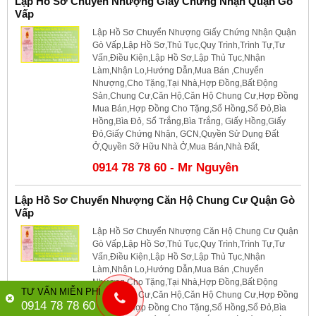
Lập Hồ Sơ Chuyển Nhượng Giấy Chứng Nhận Quận Gò
Vấp
Lập Hồ Sơ Chuyển Nhượng Giấy Chứng Nhận Quận
Gò Vấp,Lập Hồ Sơ,Thủ Tục,Quy Trình,Trình Tự,Tư
Vấn,Điều Kiện,Lập Hồ Sơ,Lập Thủ Tục,Nhận
Làm,Nhận Lo,Hướng Dẫn,Mua Bán ,Chuyển
Nhượng,Cho Tặng,Tại Nhà,Hợp Đồng,Bất Động
Sản,Chung Cư,Căn Hộ,Căn Hộ Chung Cư,Hợp Đồng
Mua Bán,Hợp Đồng Cho Tặng,Sổ Hồng,Sổ Đỏ,Bìa
Hồng,Bìa Đỏ, Sổ Trắng,Bìa Trắng, Giấy Hồng,Giấy
Đỏ,Giấy Chứng Nhận, GCN,Quyền Sử Dụng Đất
Ở,Quyền Sỡ Hữu Nhà Ở,Mua Bán,Nhà Đất,
0914 78 78 60 - Mr Nguyên
Lập Hồ Sơ Chuyển Nhượng Căn Hộ Chung Cư Quận Gò
Vấp
Lập Hồ Sơ Chuyển Nhượng Căn Hộ Chung Cư Quận
Gò Vấp,Lập Hồ Sơ,Thủ Tục,Quy Trình,Trình Tự,Tư
Vấn,Điều Kiện,Lập Hồ Sơ,Lập Thủ Tục,Nhận
Làm,Nhận Lo,Hướng Dẫn,Mua Bán ,Chuyển
Nhượng,Cho Tặng,Tại Nhà,Hợp Đồng,Bất Động
TƯ VẤN MIỄN PHÍ
Sản,Chung Cư,Căn Hộ,Căn Hộ Chung Cư,Hợp Đồng
0914 78 78 60
Mua Bán,Hợp Đồng Cho Tặng,Sổ Hồng,Sổ Đỏ,Bìa