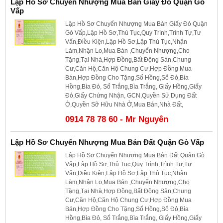
Lập Hồ Sơ Chuyển Nhượng Mua Bán Giấy Đỏ Quận Gò
Vấp
Lập Hồ Sơ Chuyển Nhượng Mua Bán Giấy Đỏ Quận
Gò Vấp,Lập Hồ Sơ,Thủ Tục,Quy Trình,Trình Tự,Tư
Vấn,Điều Kiện,Lập Hồ Sơ,Lập Thủ Tục,Nhận
Làm,Nhận Lo,Mua Bán ,Chuyển Nhượng,Cho
Tặng,Tại Nhà,Hợp Đồng,Bất Động Sản,Chung
Cư,Căn Hộ,Căn Hộ Chung Cư,Hợp Đồng Mua
Bán,Hợp Đồng Cho Tặng,Sổ Hồng,Sổ Đỏ,Bìa
Hồng,Bìa Đỏ, Sổ Trắng,Bìa Trắng, Giấy Hồng,Giấy
Đỏ,Giấy Chứng Nhận, GCN,Quyền Sử Dụng Đất
Ở,Quyền Sỡ Hữu Nhà Ở,Mua Bán,Nhà Đất,
0914 78 78 60 - Mr Nguyên
Lập Hồ Sơ Chuyển Nhượng Mua Bán Đất Quận Gò Vấp
Lập Hồ Sơ Chuyển Nhượng Mua Bán Đất Quận Gò
Vấp,Lập Hồ Sơ,Thủ Tục,Quy Trình,Trình Tự,Tư
Vấn,Điều Kiện,Lập Hồ Sơ,Lập Thủ Tục,Nhận
Làm,Nhận Lo,Mua Bán ,Chuyển Nhượng,Cho
Tặng,Tại Nhà,Hợp Đồng,Bất Động Sản,Chung
Cư,Căn Hộ,Căn Hộ Chung Cư,Hợp Đồng Mua
Bán,Hợp Đồng Cho Tặng,Sổ Hồng,Sổ Đỏ,Bìa
Hồng,Bìa Đỏ, Sổ Trắng,Bìa Trắng, Giấy Hồng,Giấy