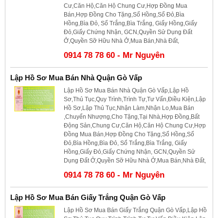
Cư,Căn Hộ,Căn Hộ Chung Cư,Hợp Đồng Mua
Bán,Hợp Đồng Cho Tặng,Sổ Hồng,Sổ Đỏ,Bìa
Hồng,Bìa Đỏ, Sổ Trắng,Bìa Trắng, Giấy Hồng,Giấy
Đỏ,Giấy Chứng Nhận, GCN,Quyền Sử Dụng Đất
Ở,Quyền Sỡ Hữu Nhà Ở,Mua Bán,Nhà Đất,
0914 78 78 60 - Mr Nguyên
Lập Hồ Sơ Mua Bán Nhà Quận Gò Vấp
Lập Hồ Sơ Mua Bán Nhà Quận Gò Vấp,Lập Hồ
Sơ,Thủ Tục,Quy Trình,Trình Tự,Tư Vấn,Điều Kiện,Lập
Hồ Sơ,Lập Thủ Tục,Nhận Làm,Nhận Lo,Mua Bán
,Chuyển Nhượng,Cho Tặng,Tại Nhà,Hợp Đồng,Bất
Động Sản,Chung Cư,Căn Hộ,Căn Hộ Chung Cư,Hợp
Đồng Mua Bán,Hợp Đồng Cho Tặng,Sổ Hồng,Sổ
Đỏ,Bìa Hồng,Bìa Đỏ, Sổ Trắng,Bìa Trắng, Giấy
Hồng,Giấy Đỏ,Giấy Chứng Nhận, GCN,Quyền Sử
Dụng Đất Ở,Quyền Sỡ Hữu Nhà Ở,Mua Bán,Nhà Đất,
0914 78 78 60 - Mr Nguyên
Lập Hồ Sơ Mua Bán Giấy Trắng Quận Gò Vấp
Lập Hồ Sơ Mua Bán Giấy Trắng Quận Gò Vấp,Lập Hồ