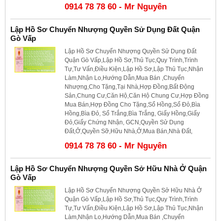
0914 78 78 60 - Mr Nguyên
Lập Hồ Sơ Chuyển Nhượng Quyền Sử Dụng Đất Quận
Gò Vấp
Lập Hồ Sơ Chuyển Nhượng Quyền Sử Dụng Đất
Quận Gò Vấp,Lập Hồ Sơ,Thủ Tục,Quy Trình,Trình
Tự,Tư Vấn,Điều Kiện,Lập Hồ Sơ,Lập Thủ Tục,Nhận
Làm,Nhận Lo,Hướng Dẫn,Mua Bán ,Chuyển
Nhượng,Cho Tặng,Tại Nhà,Hợp Đồng,Bất Động
Sản,Chung Cư,Căn Hộ,Căn Hộ Chung Cư,Hợp Đồng
Mua Bán,Hợp Đồng Cho Tặng,Sổ Hồng,Sổ Đỏ,Bìa
Hồng,Bìa Đỏ, Sổ Trắng,Bìa Trắng, Giấy Hồng,Giấy
Đỏ,Giấy Chứng Nhận, GCN,Quyền Sử Dụng
Đất,Ở,Quyền Sỡ,Hữu Nhà,Ở,Mua Bán,Nhà Đất,
0914 78 78 60 - Mr Nguyên
Lập Hồ Sơ Chuyển Nhượng Quyền Sở Hữu Nhà Ở Quận
Gò Vấp
Lập Hồ Sơ Chuyển Nhượng Quyền Sở Hữu Nhà Ở
Quận Gò Vấp,Lập Hồ Sơ,Thủ Tục,Quy Trình,Trình
Tự,Tư Vấn,Điều Kiện,Lập Hồ Sơ,Lập Thủ Tục,Nhận
Làm,Nhận Lo,Hướng Dẫn,Mua Bán ,Chuyển