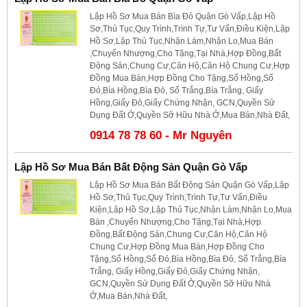
Lập Hồ Sơ Mua Bán Bìa Đỏ Quận Gò Vấp,Lập Hồ
Sơ,Thủ Tục,Quy Trình,Trình Tự,Tư Vấn,Điều Kiện,Lập
Hồ Sơ,Lập Thủ Tục,Nhận Làm,Nhận Lo,Mua Bán
,Chuyển Nhượng,Cho Tặng,Tại Nhà,Hợp Đồng,Bất
Động Sản,Chung Cư,Căn Hộ,Căn Hộ Chung Cư,Hợp
Đồng Mua Bán,Hợp Đồng Cho Tặng,Sổ Hồng,Sổ
Đỏ,Bìa Hồng,Bìa Đỏ, Sổ Trắng,Bìa Trắng, Giấy
Hồng,Giấy Đỏ,Giấy Chứng Nhận, GCN,Quyền Sử
Dụng Đất Ở,Quyền Sỡ Hữu Nhà Ở,Mua Bán,Nhà Đất,
0914 78 78 60 - Mr Nguyên
Lập Hồ Sơ Mua Bán Bất Động Sản Quận Gò Vấp
Lập Hồ Sơ Mua Bán Bất Động Sản Quận Gò Vấp,Lập
Hồ Sơ,Thủ Tục,Quy Trình,Trình Tự,Tư Vấn,Điều
Kiện,Lập Hồ Sơ,Lập Thủ Tục,Nhận Làm,Nhận Lo,Mua
Bán ,Chuyển Nhượng,Cho Tặng,Tại Nhà,Hợp
Đồng,Bất Động Sản,Chung Cư,Căn Hộ,Căn Hộ
Chung Cư,Hợp Đồng Mua Bán,Hợp Đồng Cho
Tặng,Sổ Hồng,Sổ Đỏ,Bìa Hồng,Bìa Đỏ, Sổ Trắng,Bìa
Trắng, Giấy Hồng,Giấy Đỏ,Giấy Chứng Nhận,
GCN,Quyền Sử Dụng Đất Ở,Quyền Sỡ Hữu Nhà
Ở,Mua Bán,Nhà Đất,