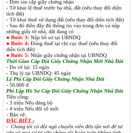
- Đơn xin cấp giấy chứng nhận
- Tờ khai lệ thuế trước bạ nhà, đất (nếu thay đổi diện
tích đất)
- Tờ khai thuế sử dụng đất (nếu thay đổi diện tích đất)
- Sau đó điền đầy đủ thông tin vào trong đơn và nộp
những giấy tờ nhà, đất đang có
●
Bước 3:
Nộp hồ sơ tại UBNDQ
●
Bước 4:
Đóng thuế tại chi cục thuế (nếu thay đổi
diện tích đất)
●
Bước 5:
Nhận giấy chứng nhận tại UBNDQ
Thời Gian Cấp Đổi Giấy Chứng Nhận Mới Nhà Đất
- Đo vẽ lại: 15 ngày
- Thụ lý tại UBNDQ: 45 ngày
Lệ Phí Cấp Đổi Giấy Chứng Nhận Nhà Đất
- 50.000 đ
Phí Lập Hồ Sơ Cấp Đổi Giấy Chứng Nhận Nhà Đất
Tiền công:
- 3 triệu Nếu đăng bộ
- 4 triệu Nếu đổi sổ mới
- Bản vẽ:
ĐẶC BIỆT :
- Chúng tôi có đội ngũ chuyên viên đến tận nơi để tư
vấn và mọi sự tư vấn chúng tôi hoàn toàn không tính