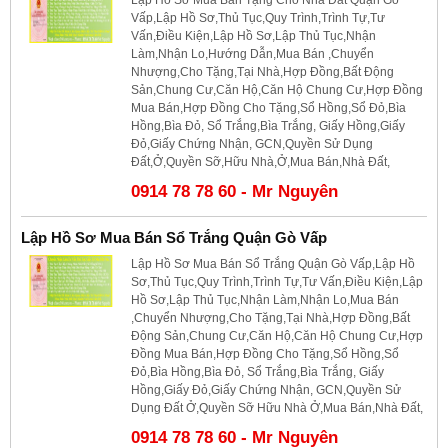
Vấp,Lập Hồ Sơ,Thủ Tục,Quy Trình,Trình Tự,Tư
Vấn,Điều Kiện,Lập Hồ Sơ,Lập Thủ Tục,Nhận
Làm,Nhận Lo,Hướng Dẫn,Mua Bán ,Chuyển
Nhượng,Cho Tặng,Tại Nhà,Hợp Đồng,Bất Động
Sản,Chung Cư,Căn Hộ,Căn Hộ Chung Cư,Hợp Đồng
Mua Bán,Hợp Đồng Cho Tặng,Sổ Hồng,Sổ Đỏ,Bìa
Hồng,Bìa Đỏ, Sổ Trắng,Bìa Trắng, Giấy Hồng,Giấy
Đỏ,Giấy Chứng Nhận, GCN,Quyền Sử Dụng
Đất,Ở,Quyền Sỡ,Hữu Nhà,Ở,Mua Bán,Nhà Đất,
0914 78 78 60 - Mr Nguyên
Lập Hồ Sơ Mua Bán Sổ Trắng Quận Gò Vấp
Lập Hồ Sơ Mua Bán Sổ Trắng Quận Gò Vấp,Lập Hồ
Sơ,Thủ Tục,Quy Trình,Trình Tự,Tư Vấn,Điều Kiện,Lập
Hồ Sơ,Lập Thủ Tục,Nhận Làm,Nhận Lo,Mua Bán
,Chuyển Nhượng,Cho Tặng,Tại Nhà,Hợp Đồng,Bất
Động Sản,Chung Cư,Căn Hộ,Căn Hộ Chung Cư,Hợp
Đồng Mua Bán,Hợp Đồng Cho Tặng,Sổ Hồng,Sổ
Đỏ,Bìa Hồng,Bìa Đỏ, Sổ Trắng,Bìa Trắng, Giấy
Hồng,Giấy Đỏ,Giấy Chứng Nhận, GCN,Quyền Sử
Dụng Đất Ở,Quyền Sỡ Hữu Nhà Ở,Mua Bán,Nhà Đất,
0914 78 78 60 - Mr Nguyên