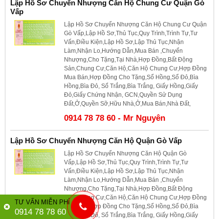
Lập Hồ Sơ Chuyển Nhượng Căn Hộ Chung Cư Quận Gò
Vấp
Lập Hồ Sơ Chuyển Nhượng Căn Hộ Chung Cư Quận
Gò Vấp,Lập Hồ Sơ,Thủ Tục,Quy Trình,Trình Tự,Tư
Vấn,Điều Kiện,Lập Hồ Sơ,Lập Thủ Tục,Nhận
Làm,Nhận Lo,Hướng Dẫn,Mua Bán ,Chuyển
Nhượng,Cho Tặng,Tại Nhà,Hợp Đồng,Bất Động
Sản,Chung Cư,Căn Hộ,Căn Hộ Chung Cư,Hợp Đồng
Mua Bán,Hợp Đồng Cho Tặng,Sổ Hồng,Sổ Đỏ,Bìa
Hồng,Bìa Đỏ, Sổ Trắng,Bìa Trắng, Giấy Hồng,Giấy
Đỏ,Giấy Chứng Nhận, GCN,Quyền Sử Dụng
Đất,Ở,Quyền Sỡ,Hữu Nhà,Ở,Mua Bán,Nhà Đất,
0914 78 78 60 - Mr Nguyên
Lập Hồ Sơ Chuyển Nhượng Căn Hộ Quận Gò Vấp
Lập Hồ Sơ Chuyển Nhượng Căn Hộ Quận Gò
Vấp,Lập Hồ Sơ,Thủ Tục,Quy Trình,Trình Tự,Tư
Vấn,Điều Kiện,Lập Hồ Sơ,Lập Thủ Tục,Nhận
Làm,Nhận Lo,Hướng Dẫn,Mua Bán ,Chuyển
Nhượng,Cho Tặng,Tại Nhà,Hợp Đồng,Bất Động
Sản,Chung Cư,Căn Hộ,Căn Hộ Chung Cư,Hợp Đồng
TƯ VẤN MIỄN PHÍ
Mua Bán,Hợp Đồng Cho Tặng,Sổ Hồng,Sổ Đỏ,Bìa
0914 78 78 60
Hồng,Bìa Đỏ, Sổ Trắng,Bìa Trắng, Giấy Hồng,Giấy