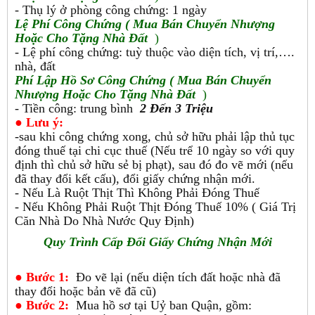
- Thụ lý ở phòng công chứng: 1 ngày
Lệ Phí
Công Chứng ( Mua Bán Chuyển Nhượng
Hoặc Cho Tặng Nhà Đất
)
- Lệ phí công chứng: tuỳ thuộc vào diện tích, vị trí,….
nhà, đất
Phí Lập Hồ Sơ
Công Chứng
( Mua Bán Chuyển
Nhượng Hoặc Cho Tặng Nhà Đất
)
- Tiền công: trung bình
2 Đến 3 Triệu
● Lưu ý:
-sau khi công chứng xong, chủ sở hữu phải lập thủ tục
đóng thuế tại chi cục thuế (Nếu trể 10 ngày so với quy
định thì chủ sở hữu sẻ bị phạt), sau đó đo vẽ mới (nếu
đã thay đổi kết cấu), đổi giấy chứng nhận mới.
- Nếu Là Ruột Thịt Thì Không Phải Đóng Thuế
- Nếu Không Phải Ruột Thịt Đóng Thuế 10% ( Giá Trị
Căn Nhà Do Nhà Nước Quy Định)
Quy Trình Cấp Đổi Giấy Chứng Nhận Mới
●
Bước 1:
Đo vẽ lại (nếu diện tích đất hoặc nhà đã
thay đổi hoặc bản vẽ đã cũ)
●
Bước 2:
Mua hồ sơ tại Uỷ ban Quận, gồm: