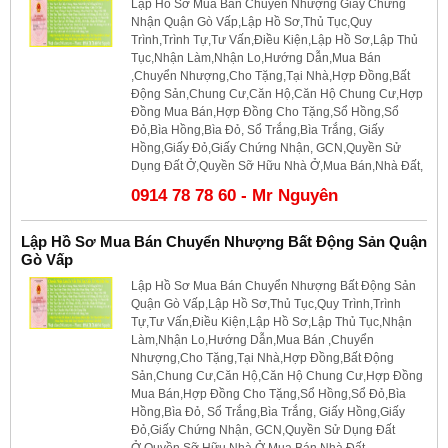
Lập Hồ Sơ Mua Bán Chuyển Nhượng Giấy Chứng
Nhận Quận Gò Vấp,Lập Hồ Sơ,Thủ Tục,Quy
Trình,Trình Tự,Tư Vấn,Điều Kiện,Lập Hồ Sơ,Lập Thủ
Tục,Nhận Làm,Nhận Lo,Hướng Dẫn,Mua Bán
,Chuyển Nhượng,Cho Tặng,Tại Nhà,Hợp Đồng,Bất
Động Sản,Chung Cư,Căn Hộ,Căn Hộ Chung Cư,Hợp
Đồng Mua Bán,Hợp Đồng Cho Tặng,Sổ Hồng,Sổ
Đỏ,Bìa Hồng,Bìa Đỏ, Sổ Trắng,Bìa Trắng, Giấy
Hồng,Giấy Đỏ,Giấy Chứng Nhận, GCN,Quyền Sử
Dụng Đất Ở,Quyền Sỡ Hữu Nhà Ở,Mua Bán,Nhà Đất,
0914 78 78 60 - Mr Nguyên
Lập Hồ Sơ Mua Bán Chuyển Nhượng Bất Động Sản Quận
Gò Vấp
Lập Hồ Sơ Mua Bán Chuyển Nhượng Bất Động Sản
Quận Gò Vấp,Lập Hồ Sơ,Thủ Tục,Quy Trình,Trình
Tự,Tư Vấn,Điều Kiện,Lập Hồ Sơ,Lập Thủ Tục,Nhận
Làm,Nhận Lo,Hướng Dẫn,Mua Bán ,Chuyển
Nhượng,Cho Tặng,Tại Nhà,Hợp Đồng,Bất Động
Sản,Chung Cư,Căn Hộ,Căn Hộ Chung Cư,Hợp Đồng
Mua Bán,Hợp Đồng Cho Tặng,Sổ Hồng,Sổ Đỏ,Bìa
Hồng,Bìa Đỏ, Sổ Trắng,Bìa Trắng, Giấy Hồng,Giấy
Đỏ,Giấy Chứng Nhận, GCN,Quyền Sử Dụng Đất
Ở,Quyền Sỡ Hữu Nhà Ở,Mua Bán,Nhà Đất,