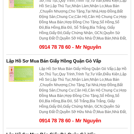
Sơ,Thủ Tục,Quy Trình,Trình Tự,Tư Vấn,Điều Kiện,Lập
Hồ Sơ,Lập Thủ Tục,Nhận Làm,Nhận Lo,Mua Bán
,Chuyển Nhượng,Cho Tặng,Tại Nhà,Hợp Đồng,Bất
Động Sản,Chung Cư,Căn Hộ,Căn Hộ Chung Cư,Hợp
Đồng Mua Bán,Hợp Đồng Cho Tặng,Sổ Hồng,Sổ
Đỏ,Bìa Hồng,Bìa Đỏ, Sổ Trắng,Bìa Trắng, Giấy
Hồng,Giấy Đỏ,Giấy Chứng Nhận, GCN,Quyền Sử
Dụng Đất Ở,Quyền Sỡ Hữu Nhà Ở,Mua Bán,Nhà Đất,
0914 78 78 60 - Mr Nguyên
Lập Hồ Sơ Mua Bán Giấy Hồng Quận Gò Vấp
Lập Hồ Sơ Mua Bán Giấy Hồng Quận Gò Vấp,Lập Hồ
Sơ,Thủ Tục,Quy Trình,Trình Tự,Tư Vấn,Điều Kiện,Lập
Hồ Sơ,Lập Thủ Tục,Nhận Làm,Nhận Lo,Mua Bán
,Chuyển Nhượng,Cho Tặng,Tại Nhà,Hợp Đồng,Bất
Động Sản,Chung Cư,Căn Hộ,Căn Hộ Chung Cư,Hợp
Đồng Mua Bán,Hợp Đồng Cho Tặng,Sổ Hồng,Sổ
Đỏ,Bìa Hồng,Bìa Đỏ, Sổ Trắng,Bìa Trắng, Giấy
Hồng,Giấy Đỏ,Giấy Chứng Nhận, GCN,Quyền Sử
Dụng Đất Ở,Quyền Sỡ Hữu Nhà Ở,Mua Bán,Nhà Đất,
0914 78 78 60 - Mr Nguyên