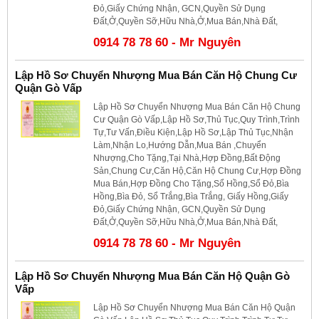
Đỏ,Giấy Chứng Nhận, GCN,Quyền Sử Dụng
Đất,Ở,Quyền Sỡ,Hữu Nhà,Ở,Mua Bán,Nhà Đất,
0914 78 78 60 - Mr Nguyên
Lập Hồ Sơ Chuyển Nhượng Mua Bán Căn Hộ Chung Cư
Quận Gò Vấp
Lập Hồ Sơ Chuyển Nhượng Mua Bán Căn Hộ Chung
Cư Quận Gò Vấp,Lập Hồ Sơ,Thủ Tục,Quy Trình,Trình
Tự,Tư Vấn,Điều Kiện,Lập Hồ Sơ,Lập Thủ Tục,Nhận
Làm,Nhận Lo,Hướng Dẫn,Mua Bán ,Chuyển
Nhượng,Cho Tặng,Tại Nhà,Hợp Đồng,Bất Động
Sản,Chung Cư,Căn Hộ,Căn Hộ Chung Cư,Hợp Đồng
Mua Bán,Hợp Đồng Cho Tặng,Sổ Hồng,Sổ Đỏ,Bìa
Hồng,Bìa Đỏ, Sổ Trắng,Bìa Trắng, Giấy Hồng,Giấy
Đỏ,Giấy Chứng Nhận, GCN,Quyền Sử Dụng
Đất,Ở,Quyền Sỡ,Hữu Nhà,Ở,Mua Bán,Nhà Đất,
0914 78 78 60 - Mr Nguyên
Lập Hồ Sơ Chuyển Nhượng Mua Bán Căn Hộ Quận Gò
Vấp
Lập Hồ Sơ Chuyển Nhượng Mua Bán Căn Hộ Quận