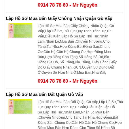
0914 78 78 60 - Mr Nguyên
Lập Hồ Sơ Mua Bán Giấy Chứng Nhận Quận Gò Vấp
Lập Hồ Sơ Mua Bán Giấy Chứng Nhận Quận Gò
Vấp,Lập Hồ Sơ,Thủ Tục,Quy Trình,Trình Tự,Tư
Vấn,Điều Kiện,Lập Hồ Sơ,Lập Thủ Tục,Nhận
Làm,Nhận Lo,Mua Bán ,Chuyển Nhượng,Cho
Tặng,Tại Nhà,Hợp Đồng,Bất Động Sản,Chung
Cư,Căn Hộ,Căn Hộ Chung Cư,Hợp Đồng Mua
Bán,Hợp Đồng Cho Tặng,Sổ Hồng,Sổ Đỏ,Bìa
Hồng,Bìa Đỏ, Sổ Trắng,Bìa Trắng, Giấy Hồng,Giấy
Đỏ,Giấy Chứng Nhận, GCN,Quyền Sử Dụng Đất
Ở,Quyền Sỡ Hữu Nhà Ở,Mua Bán,Nhà Đất,
0914 78 78 60 - Mr Nguyên
Lập Hồ Sơ Mua Bán Đất Quận Gò Vấp
Lập Hồ Sơ Mua Bán Đất Quận Gò Vấp,Lập Hồ Sơ,Thủ
Tục,Quy Trình,Trình Tự,Tư Vấn,Điều Kiện,Lập Hồ
Sơ,Lập Thủ Tục,Nhận Làm,Nhận Lo,Mua Bán
,Chuyển Nhượng,Cho Tặng,Tại Nhà,Hợp Đồng,Bất
Động Sản,Chung Cư,Căn Hộ,Căn Hộ Chung Cư,Hợp
Đồng Mua Bán,Hợp Đồng Cho Tặng,Sổ Hồng,Sổ