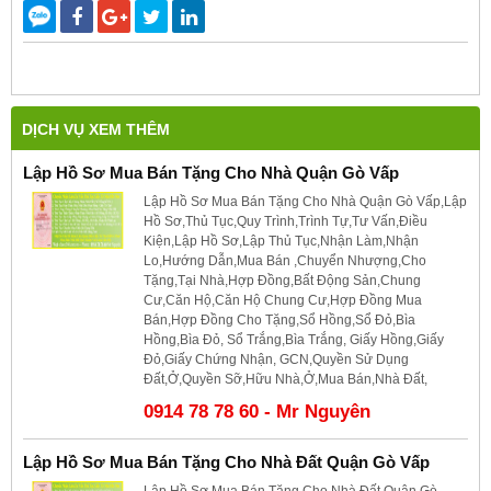
DỊCH VỤ XEM THÊM
Lập Hồ Sơ Mua Bán Tặng Cho Nhà Quận Gò Vấp
Lập Hồ Sơ Mua Bán Tặng Cho Nhà Quận Gò Vấp,Lập
Hồ Sơ,Thủ Tục,Quy Trình,Trình Tự,Tư Vấn,Điều
Kiện,Lập Hồ Sơ,Lập Thủ Tục,Nhận Làm,Nhận
Lo,Hướng Dẫn,Mua Bán ,Chuyển Nhượng,Cho
Tặng,Tại Nhà,Hợp Đồng,Bất Động Sản,Chung
Cư,Căn Hộ,Căn Hộ Chung Cư,Hợp Đồng Mua
Bán,Hợp Đồng Cho Tặng,Sổ Hồng,Sổ Đỏ,Bìa
Hồng,Bìa Đỏ, Sổ Trắng,Bìa Trắng, Giấy Hồng,Giấy
Đỏ,Giấy Chứng Nhận, GCN,Quyền Sử Dụng
Đất,Ở,Quyền Sỡ,Hữu Nhà,Ở,Mua Bán,Nhà Đất,
0914 78 78 60 - Mr Nguyên
Lập Hồ Sơ Mua Bán Tặng Cho Nhà Đất Quận Gò Vấp
Lập Hồ Sơ Mua Bán Tặng Cho Nhà Đất Quận Gò