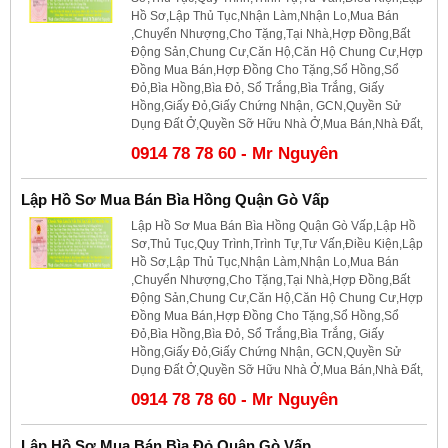
Hồ Sơ,Lập Thủ Tục,Nhận Làm,Nhận Lo,Mua Bán
,Chuyển Nhượng,Cho Tặng,Tại Nhà,Hợp Đồng,Bất
Động Sản,Chung Cư,Căn Hộ,Căn Hộ Chung Cư,Hợp
Đồng Mua Bán,Hợp Đồng Cho Tặng,Sổ Hồng,Sổ
Đỏ,Bìa Hồng,Bìa Đỏ, Sổ Trắng,Bìa Trắng, Giấy
Hồng,Giấy Đỏ,Giấy Chứng Nhận, GCN,Quyền Sử
Dụng Đất Ở,Quyền Sỡ Hữu Nhà Ở,Mua Bán,Nhà Đất,
0914 78 78 60 - Mr Nguyên
Lập Hồ Sơ Mua Bán Bìa Hồng Quận Gò Vấp
Lập Hồ Sơ Mua Bán Bìa Hồng Quận Gò Vấp,Lập Hồ
Sơ,Thủ Tục,Quy Trình,Trình Tự,Tư Vấn,Điều Kiện,Lập
Hồ Sơ,Lập Thủ Tục,Nhận Làm,Nhận Lo,Mua Bán
,Chuyển Nhượng,Cho Tặng,Tại Nhà,Hợp Đồng,Bất
Động Sản,Chung Cư,Căn Hộ,Căn Hộ Chung Cư,Hợp
Đồng Mua Bán,Hợp Đồng Cho Tặng,Sổ Hồng,Sổ
Đỏ,Bìa Hồng,Bìa Đỏ, Sổ Trắng,Bìa Trắng, Giấy
Hồng,Giấy Đỏ,Giấy Chứng Nhận, GCN,Quyền Sử
Dụng Đất Ở,Quyền Sỡ Hữu Nhà Ở,Mua Bán,Nhà Đất,
0914 78 78 60 - Mr Nguyên
Lập Hồ Sơ Mua Bán Bìa Đỏ Quận Gò Vấp