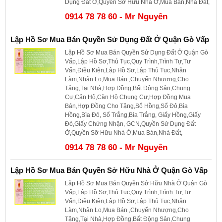
Dụng Đất Ở,Quyền Sỡ Hữu Nhà Ở,Mua Bán,Nhà Đất,
0914 78 78 60 - Mr Nguyên
Lập Hồ Sơ Mua Bán Quyền Sử Dụng Đất Ở Quận Gò Vấp
Lập Hồ Sơ Mua Bán Quyền Sử Dụng Đất Ở Quận Gò
Vấp,Lập Hồ Sơ,Thủ Tục,Quy Trình,Trình Tự,Tư
Vấn,Điều Kiện,Lập Hồ Sơ,Lập Thủ Tục,Nhận
Làm,Nhận Lo,Mua Bán ,Chuyển Nhượng,Cho
Tặng,Tại Nhà,Hợp Đồng,Bất Động Sản,Chung
Cư,Căn Hộ,Căn Hộ Chung Cư,Hợp Đồng Mua
Bán,Hợp Đồng Cho Tặng,Sổ Hồng,Sổ Đỏ,Bìa
Hồng,Bìa Đỏ, Sổ Trắng,Bìa Trắng, Giấy Hồng,Giấy
Đỏ,Giấy Chứng Nhận, GCN,Quyền Sử Dụng Đất
Ở,Quyền Sỡ Hữu Nhà Ở,Mua Bán,Nhà Đất,
0914 78 78 60 - Mr Nguyên
Lập Hồ Sơ Mua Bán Quyền Sở Hữu Nhà Ở Quận Gò Vấp
Lập Hồ Sơ Mua Bán Quyền Sở Hữu Nhà Ở Quận Gò
Vấp,Lập Hồ Sơ,Thủ Tục,Quy Trình,Trình Tự,Tư
Vấn,Điều Kiện,Lập Hồ Sơ,Lập Thủ Tục,Nhận
Làm,Nhận Lo,Mua Bán ,Chuyển Nhượng,Cho
Tặng,Tại Nhà,Hợp Đồng,Bất Động Sản,Chung