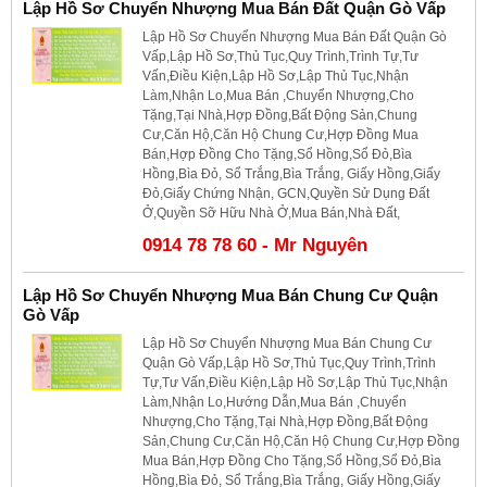
Lập Hồ Sơ Chuyển Nhượng Mua Bán Đất Quận Gò Vấp
Lập Hồ Sơ Chuyển Nhượng Mua Bán Đất Quận Gò
Vấp,Lập Hồ Sơ,Thủ Tục,Quy Trình,Trình Tự,Tư
Vấn,Điều Kiện,Lập Hồ Sơ,Lập Thủ Tục,Nhận
Làm,Nhận Lo,Mua Bán ,Chuyển Nhượng,Cho
Tặng,Tại Nhà,Hợp Đồng,Bất Động Sản,Chung
Cư,Căn Hộ,Căn Hộ Chung Cư,Hợp Đồng Mua
Bán,Hợp Đồng Cho Tặng,Sổ Hồng,Sổ Đỏ,Bìa
Hồng,Bìa Đỏ, Sổ Trắng,Bìa Trắng, Giấy Hồng,Giấy
Đỏ,Giấy Chứng Nhận, GCN,Quyền Sử Dụng Đất
Ở,Quyền Sỡ Hữu Nhà Ở,Mua Bán,Nhà Đất,
0914 78 78 60 - Mr Nguyên
Lập Hồ Sơ Chuyển Nhượng Mua Bán Chung Cư Quận
Gò Vấp
Lập Hồ Sơ Chuyển Nhượng Mua Bán Chung Cư
Quận Gò Vấp,Lập Hồ Sơ,Thủ Tục,Quy Trình,Trình
Tự,Tư Vấn,Điều Kiện,Lập Hồ Sơ,Lập Thủ Tục,Nhận
Làm,Nhận Lo,Hướng Dẫn,Mua Bán ,Chuyển
Nhượng,Cho Tặng,Tại Nhà,Hợp Đồng,Bất Động
Sản,Chung Cư,Căn Hộ,Căn Hộ Chung Cư,Hợp Đồng
Mua Bán,Hợp Đồng Cho Tặng,Sổ Hồng,Sổ Đỏ,Bìa
Hồng,Bìa Đỏ, Sổ Trắng,Bìa Trắng, Giấy Hồng,Giấy