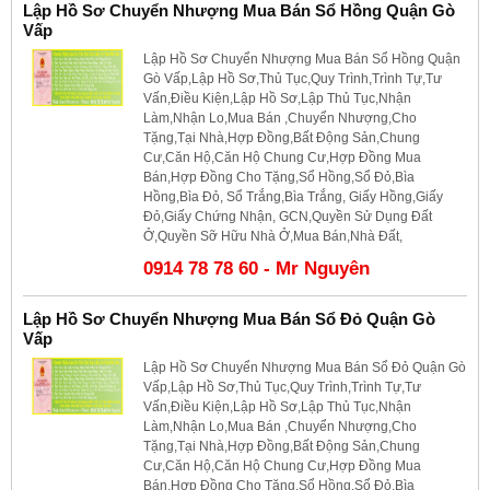
Lập Hồ Sơ Chuyển Nhượng Mua Bán Sổ Hồng Quận Gò
Vấp
Lập Hồ Sơ Chuyển Nhượng Mua Bán Sổ Hồng Quận
Gò Vấp,Lập Hồ Sơ,Thủ Tục,Quy Trình,Trình Tự,Tư
Vấn,Điều Kiện,Lập Hồ Sơ,Lập Thủ Tục,Nhận
Làm,Nhận Lo,Mua Bán ,Chuyển Nhượng,Cho
Tặng,Tại Nhà,Hợp Đồng,Bất Động Sản,Chung
Cư,Căn Hộ,Căn Hộ Chung Cư,Hợp Đồng Mua
Bán,Hợp Đồng Cho Tặng,Sổ Hồng,Sổ Đỏ,Bìa
Hồng,Bìa Đỏ, Sổ Trắng,Bìa Trắng, Giấy Hồng,Giấy
Đỏ,Giấy Chứng Nhận, GCN,Quyền Sử Dụng Đất
Ở,Quyền Sỡ Hữu Nhà Ở,Mua Bán,Nhà Đất,
0914 78 78 60 - Mr Nguyên
Lập Hồ Sơ Chuyển Nhượng Mua Bán Sổ Đỏ Quận Gò
Vấp
Lập Hồ Sơ Chuyển Nhượng Mua Bán Sổ Đỏ Quận Gò
Vấp,Lập Hồ Sơ,Thủ Tục,Quy Trình,Trình Tự,Tư
Vấn,Điều Kiện,Lập Hồ Sơ,Lập Thủ Tục,Nhận
Làm,Nhận Lo,Mua Bán ,Chuyển Nhượng,Cho
Tặng,Tại Nhà,Hợp Đồng,Bất Động Sản,Chung
Cư,Căn Hộ,Căn Hộ Chung Cư,Hợp Đồng Mua
Bán,Hợp Đồng Cho Tặng,Sổ Hồng,Sổ Đỏ,Bìa