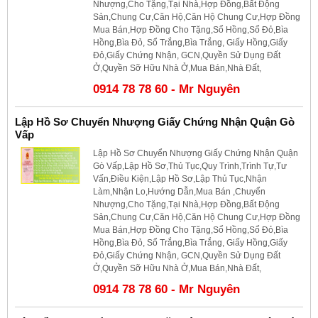
Nhượng,Cho Tặng,Tại Nhà,Hợp Đồng,Bất Động
Sản,Chung Cư,Căn Hộ,Căn Hộ Chung Cư,Hợp Đồng
Mua Bán,Hợp Đồng Cho Tặng,Sổ Hồng,Sổ Đỏ,Bìa
Hồng,Bìa Đỏ, Sổ Trắng,Bìa Trắng, Giấy Hồng,Giấy
Đỏ,Giấy Chứng Nhận, GCN,Quyền Sử Dụng Đất
Ở,Quyền Sỡ Hữu Nhà Ở,Mua Bán,Nhà Đất,
0914 78 78 60 - Mr Nguyên
Lập Hồ Sơ Chuyển Nhượng Giấy Chứng Nhận Quận Gò
Vấp
Lập Hồ Sơ Chuyển Nhượng Giấy Chứng Nhận Quận
Gò Vấp,Lập Hồ Sơ,Thủ Tục,Quy Trình,Trình Tự,Tư
Vấn,Điều Kiện,Lập Hồ Sơ,Lập Thủ Tục,Nhận
Làm,Nhận Lo,Hướng Dẫn,Mua Bán ,Chuyển
Nhượng,Cho Tặng,Tại Nhà,Hợp Đồng,Bất Động
Sản,Chung Cư,Căn Hộ,Căn Hộ Chung Cư,Hợp Đồng
Mua Bán,Hợp Đồng Cho Tặng,Sổ Hồng,Sổ Đỏ,Bìa
Hồng,Bìa Đỏ, Sổ Trắng,Bìa Trắng, Giấy Hồng,Giấy
Đỏ,Giấy Chứng Nhận, GCN,Quyền Sử Dụng Đất
Ở,Quyền Sỡ Hữu Nhà Ở,Mua Bán,Nhà Đất,
0914 78 78 60 - Mr Nguyên