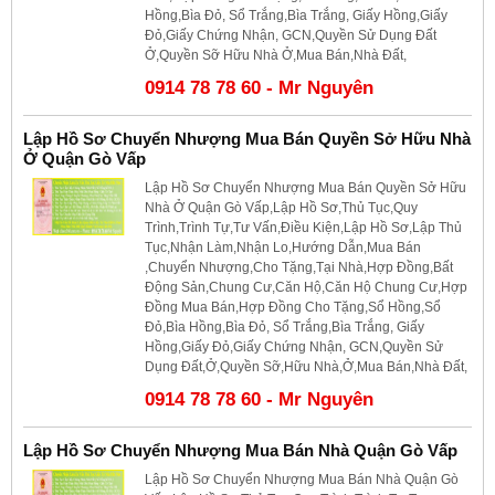
Hồng,Bìa Đỏ, Sổ Trắng,Bìa Trắng, Giấy Hồng,Giấy
Đỏ,Giấy Chứng Nhận, GCN,Quyền Sử Dụng Đất
Ở,Quyền Sỡ Hữu Nhà Ở,Mua Bán,Nhà Đất,
0914 78 78 60 - Mr Nguyên
Lập Hồ Sơ Chuyển Nhượng Mua Bán Quyền Sở Hữu Nhà
Ở Quận Gò Vấp
Lập Hồ Sơ Chuyển Nhượng Mua Bán Quyền Sở Hữu
Nhà Ở Quận Gò Vấp,Lập Hồ Sơ,Thủ Tục,Quy
Trình,Trình Tự,Tư Vấn,Điều Kiện,Lập Hồ Sơ,Lập Thủ
Tục,Nhận Làm,Nhận Lo,Hướng Dẫn,Mua Bán
,Chuyển Nhượng,Cho Tặng,Tại Nhà,Hợp Đồng,Bất
Động Sản,Chung Cư,Căn Hộ,Căn Hộ Chung Cư,Hợp
Đồng Mua Bán,Hợp Đồng Cho Tặng,Sổ Hồng,Sổ
Đỏ,Bìa Hồng,Bìa Đỏ, Sổ Trắng,Bìa Trắng, Giấy
Hồng,Giấy Đỏ,Giấy Chứng Nhận, GCN,Quyền Sử
Dụng Đất,Ở,Quyền Sỡ,Hữu Nhà,Ở,Mua Bán,Nhà Đất,
0914 78 78 60 - Mr Nguyên
Lập Hồ Sơ Chuyển Nhượng Mua Bán Nhà Quận Gò Vấp
Lập Hồ Sơ Chuyển Nhượng Mua Bán Nhà Quận Gò