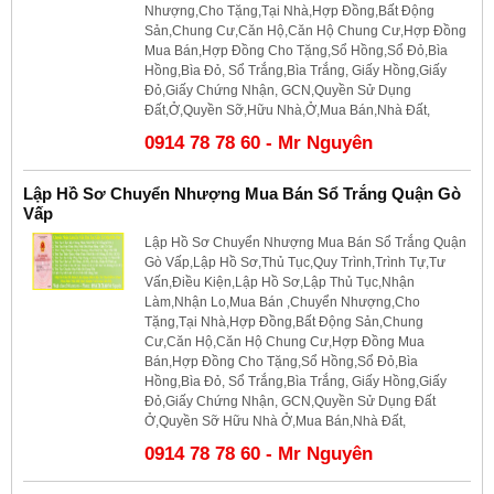
Nhượng,Cho Tặng,Tại Nhà,Hợp Đồng,Bất Động
Sản,Chung Cư,Căn Hộ,Căn Hộ Chung Cư,Hợp Đồng
Mua Bán,Hợp Đồng Cho Tặng,Sổ Hồng,Sổ Đỏ,Bìa
Hồng,Bìa Đỏ, Sổ Trắng,Bìa Trắng, Giấy Hồng,Giấy
Đỏ,Giấy Chứng Nhận, GCN,Quyền Sử Dụng
Đất,Ở,Quyền Sỡ,Hữu Nhà,Ở,Mua Bán,Nhà Đất,
0914 78 78 60 - Mr Nguyên
Lập Hồ Sơ Chuyển Nhượng Mua Bán Sổ Trắng Quận Gò
Vấp
Lập Hồ Sơ Chuyển Nhượng Mua Bán Sổ Trắng Quận
Gò Vấp,Lập Hồ Sơ,Thủ Tục,Quy Trình,Trình Tự,Tư
Vấn,Điều Kiện,Lập Hồ Sơ,Lập Thủ Tục,Nhận
Làm,Nhận Lo,Mua Bán ,Chuyển Nhượng,Cho
Tặng,Tại Nhà,Hợp Đồng,Bất Động Sản,Chung
Cư,Căn Hộ,Căn Hộ Chung Cư,Hợp Đồng Mua
Bán,Hợp Đồng Cho Tặng,Sổ Hồng,Sổ Đỏ,Bìa
Hồng,Bìa Đỏ, Sổ Trắng,Bìa Trắng, Giấy Hồng,Giấy
Đỏ,Giấy Chứng Nhận, GCN,Quyền Sử Dụng Đất
Ở,Quyền Sỡ Hữu Nhà Ở,Mua Bán,Nhà Đất,
0914 78 78 60 - Mr Nguyên