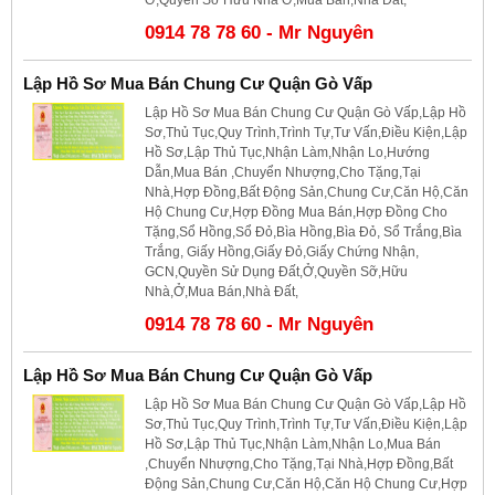
0914 78 78 60 - Mr Nguyên
Lập Hồ Sơ Mua Bán Chung Cư Quận Gò Vấp
Lập Hồ Sơ Mua Bán Chung Cư Quận Gò Vấp,Lập Hồ
Sơ,Thủ Tục,Quy Trình,Trình Tự,Tư Vấn,Điều Kiện,Lập
Hồ Sơ,Lập Thủ Tục,Nhận Làm,Nhận Lo,Hướng
Dẫn,Mua Bán ,Chuyển Nhượng,Cho Tặng,Tại
Nhà,Hợp Đồng,Bất Động Sản,Chung Cư,Căn Hộ,Căn
Hộ Chung Cư,Hợp Đồng Mua Bán,Hợp Đồng Cho
Tặng,Sổ Hồng,Sổ Đỏ,Bìa Hồng,Bìa Đỏ, Sổ Trắng,Bìa
Trắng, Giấy Hồng,Giấy Đỏ,Giấy Chứng Nhận,
GCN,Quyền Sử Dụng Đất,Ở,Quyền Sỡ,Hữu
Nhà,Ở,Mua Bán,Nhà Đất,
0914 78 78 60 - Mr Nguyên
Lập Hồ Sơ Mua Bán Chung Cư Quận Gò Vấp
Lập Hồ Sơ Mua Bán Chung Cư Quận Gò Vấp,Lập Hồ
Sơ,Thủ Tục,Quy Trình,Trình Tự,Tư Vấn,Điều Kiện,Lập
Hồ Sơ,Lập Thủ Tục,Nhận Làm,Nhận Lo,Mua Bán
,Chuyển Nhượng,Cho Tặng,Tại Nhà,Hợp Đồng,Bất
Động Sản,Chung Cư,Căn Hộ,Căn Hộ Chung Cư,Hợp