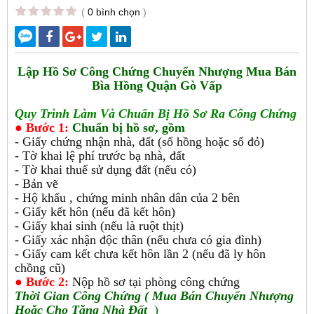
(
0 bình chọn
)
Lập Hồ Sơ Công Chứng Chuyển Nhượng Mua Bán
Bìa Hồng Quận Gò Vấp
Quy Trình Làm Và Chuẩn Bị Hồ Sơ Ra Công Chứng
● Bước 1:
Chuẩn bị hồ sơ, gồm
- Giấy chứng nhận nhà, đất (sổ hồng hoặc sổ đỏ)
- Tờ khai lệ phí trước bạ nhà, đất
- Tờ khai thuế sử dụng đất (nếu có)
- Bản vẽ
- Hộ khẩu , chứng minh nhân dân của 2 bên
- Giấy kết hôn (nếu đã kết hôn)
- Giấy khai sinh (nếu là ruột thịt)
- Giấy xác nhận độc thân (nếu chưa có gia đình)
- Giấy cam kết chưa kết hôn lần 2 (nếu đã ly hôn
chồng cũ)
● Bước 2:
Nộp hồ sơ tại phòng công chứng
Thời Gian
Công Chứng ( Mua Bán Chuyển Nhượng
Hoặc Cho Tặng Nhà Đất
)