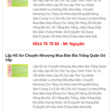
Gò Vấp,Lập Hồ Sơ,Thủ Tục,Quy Trình,Trình Tự,Tư
Vấn,Điều Kiện,Lập Hồ Sơ,Lập Thủ Tục,Nhận
Làm,Nhận Lo,Hướng Dẫn,Mua Bán ,Chuyển
Nhượng,Cho Tặng,Tại Nhà,Hợp Đồng,Bất Động
Sản,Chung Cư,Căn Hộ,Căn Hộ Chung Cư,Hợp Đồng
Mua Bán,Hợp Đồng Cho Tặng,Sổ Hồng,Sổ Đỏ,Bìa
Hồng,Bìa Đỏ, Sổ Trắng,Bìa Trắng, Giấy Hồng,Giấy
Đỏ,Giấy Chứng Nhận, GCN,Quyền Sử Dụng
Đất,Ở,Quyền Sỡ,Hữu Nhà,Ở,Mua Bán,Nhà Đất,
0914 78 78 60 - Mr Nguyên
Lập Hồ Sơ Chuyển Nhượng Mua Bán Bìa Trắng Quận Gò
Vấp
Lập Hồ Sơ Chuyển Nhượng Mua Bán Bìa Trắng Quận
Gò Vấp,Lập Hồ Sơ,Thủ Tục,Quy Trình,Trình Tự,Tư
Vấn,Điều Kiện,Lập Hồ Sơ,Lập Thủ Tục,Nhận
Làm,Nhận Lo,Hướng Dẫn,Mua Bán ,Chuyển
Nhượng,Cho Tặng,Tại Nhà,Hợp Đồng,Bất Động
Sản,Chung Cư,Căn Hộ,Căn Hộ Chung Cư,Hợp Đồng
Mua Bán,Hợp Đồng Cho Tặng,Sổ Hồng,Sổ Đỏ,Bìa
Hồng,Bìa Đỏ, Sổ Trắng,Bìa Trắng, Giấy Hồng,Giấy
Đỏ,Giấy Chứng Nhận, GCN,Quyền Sử Dụng Đất
Ở,Quyền Sỡ Hữu Nhà Ở,Mua Bán,Nhà Đất,