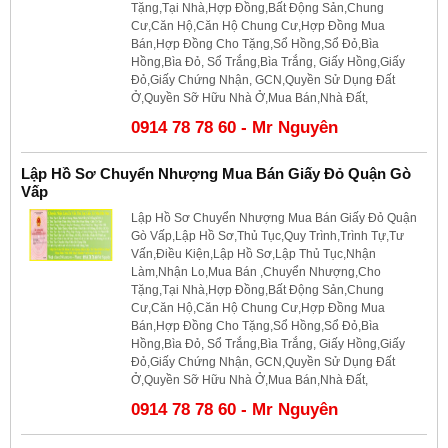
Tặng,Tại Nhà,Hợp Đồng,Bất Động Sản,Chung
Cư,Căn Hộ,Căn Hộ Chung Cư,Hợp Đồng Mua
Bán,Hợp Đồng Cho Tặng,Sổ Hồng,Sổ Đỏ,Bìa
Hồng,Bìa Đỏ, Sổ Trắng,Bìa Trắng, Giấy Hồng,Giấy
Đỏ,Giấy Chứng Nhận, GCN,Quyền Sử Dụng Đất
Ở,Quyền Sỡ Hữu Nhà Ở,Mua Bán,Nhà Đất,
0914 78 78 60 - Mr Nguyên
Lập Hồ Sơ Chuyển Nhượng Mua Bán Giấy Đỏ Quận Gò
Vấp
Lập Hồ Sơ Chuyển Nhượng Mua Bán Giấy Đỏ Quận
Gò Vấp,Lập Hồ Sơ,Thủ Tục,Quy Trình,Trình Tự,Tư
Vấn,Điều Kiện,Lập Hồ Sơ,Lập Thủ Tục,Nhận
Làm,Nhận Lo,Mua Bán ,Chuyển Nhượng,Cho
Tặng,Tại Nhà,Hợp Đồng,Bất Động Sản,Chung
Cư,Căn Hộ,Căn Hộ Chung Cư,Hợp Đồng Mua
Bán,Hợp Đồng Cho Tặng,Sổ Hồng,Sổ Đỏ,Bìa
Hồng,Bìa Đỏ, Sổ Trắng,Bìa Trắng, Giấy Hồng,Giấy
Đỏ,Giấy Chứng Nhận, GCN,Quyền Sử Dụng Đất
Ở,Quyền Sỡ Hữu Nhà Ở,Mua Bán,Nhà Đất,
0914 78 78 60 - Mr Nguyên