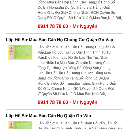
Đồng Mua Bán,Hợp Đồng Cho Tặng,Sổ Hồng,Sổ
Đỏ,Bìa Hồng,Bìa Đỏ, Sổ Trắng,Bìa Trắng, Giấy
Hồng,Giấy Đỏ,Giấy Chứng Nhận, GCN,Quyền Sử
Dụng Đất Ở,Quyền Sỡ Hữu Nhà Ở,Mua Bán,Nhà Đất,
0914 78 78 60 - Mr Nguyên
Lập Hồ Sơ Mua Bán Căn Hộ Chung Cư Quận Gò Vấp
Lập Hồ Sơ Mua Bán Căn Hộ Chung Cư Quận Gò
Vấp,Lập Hồ Sơ,Thủ Tục,Quy Trình,Trình Tự,Tư
Vấn,Điều Kiện,Lập Hồ Sơ,Lập Thủ Tục,Nhận
Làm,Nhận Lo,Mua Bán ,Chuyển Nhượng,Cho
Tặng,Tại Nhà,Hợp Đồng,Bất Động Sản,Chung
Cư,Căn Hộ,Căn Hộ Chung Cư,Hợp Đồng Mua
Bán,Hợp Đồng Cho Tặng,Sổ Hồng,Sổ Đỏ,Bìa
Hồng,Bìa Đỏ, Sổ Trắng,Bìa Trắng, Giấy Hồng,Giấy
Đỏ,Giấy Chứng Nhận, GCN,Quyền Sử Dụng Đất
Ở,Quyền Sỡ Hữu Nhà Ở,Mua Bán,Nhà Đất,
0914 78 78 60 - Mr Nguyên
Lập Hồ Sơ Mua Bán Căn Hộ Quận Gò Vấp
Lập Hồ Sơ Mua Bán Căn Hộ Quận Gò Vấp,Lập Hồ
Sơ,Thủ Tục,Quy Trình,Trình Tự,Tư Vấn,Điều Kiện,Lập