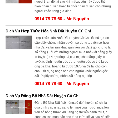
người thân để lại sau khi mất,quyền này được thể
hiện nhận di sản hoặc từ chối nhận di sản cho những
người khác trong gia đình
0914 78 78 60 - Mr Nguyên
Dịch Vụ Hợp Thức Hóa Nhà Đất Huyện Củ Chi
Hợp Thức Hóa Nhà Đất Huyện Củ Chii là thủ tục xin
cấp giấy chứng nhận quyền sử dụng ,quyền sở hữu
nhà đất và tài sản khác gắn liền với đất ( gọi chung là
sổ hồng ) đối với những người mua nhà đất bằng giấy
tờ tay,hoặc được ông bà,cha mẹ cho bằng giấy tờ
tay,Xác định nguồn gốc đất : nguồn gốc có thể là do
ông bà khai hoang từ trước 1975 và để lại cho con
cháu sử dụng hoặc bán cho người khác,nguồn gốc
đất từ giấy chứng nhận đất nông nghiệp
0914 78 78 60 - Mr Nguyên
Dịch Vụ Đăng Bộ Nhà Đất Huyện Củ Chi
Đăng Bộ Nhà Đất ( sổ hồng,sổ đỏ ) huyện củ chi là
quá trình cập nhập sang tên mới của người mua lên
trên sổ hồng trước khi đăng bộ thì tiến hành thủ tục
công chứng mua bán,cho tặng,thừa kế và sau đó tiến