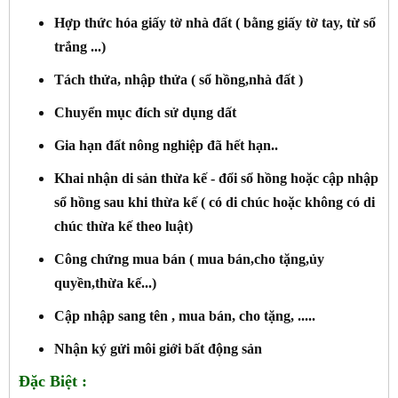
Hợp thức hóa giấy tờ nhà đất ( bằng giấy tờ tay, từ sổ
trắng ...)
Tách thửa, nhập thửa ( sổ hồng,nhà đất )
Chuyển mục đích sử dụng dất
Gia hạn đất nông nghiệp đã hết hạn..
Khai nhận di sản thừa kế - đổi sổ hồng hoặc cập nhập
sổ hồng sau khi thừa kế ( có di chúc hoặc không có di
chúc thừa kế theo luật)
Công chứng mua bán ( mua bán,cho tặng,ủy
quyền,thừa kế...)
Cập nhập sang tên , mua bán, cho tặng, .....
Nhận ký gửi môi giới bất động sản
Đặc Biệt :