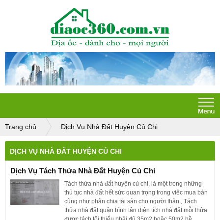
Trang chủ
Dịch Vụ Nhà Đất Huyện Củ Chi
DỊCH VỤ NHÀ ĐẤT HUYỆN CỦ CHI
Dịch Vụ Tách Thửa Nhà Đất Huyện Củ Chi
Tách thửa nhà đất huyện củ chi, là một trong những
thủ tục nhà đất hết sức quan trọng trong việc mua bán
cũng như phân chia tài sản cho người thân , Tách
thửa nhà đất quận bình tân diện tích nhà đất mỗi thửa
được tách tối thiểu phải đủ 35m2 hoặc 50m2 bề