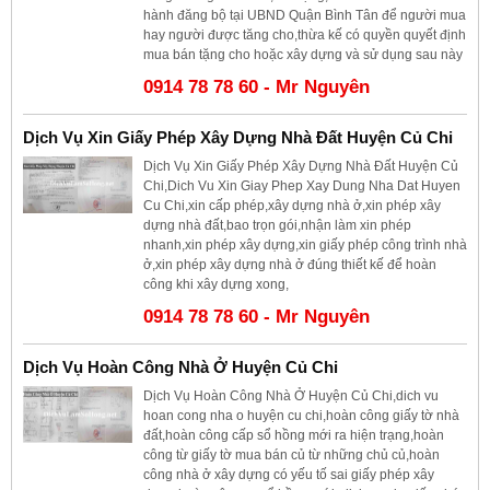
hành đăng bộ tại UBND Quận Bình Tân để người mua
hay người được tăng cho,thừa kế có quyền quyết định
mua bán tặng cho hoặc xây dựng và sử dụng sau này
0914 78 78 60 - Mr Nguyên
Dịch Vụ Xin Giấy Phép Xây Dựng Nhà Đất Huyện Củ Chi
Dịch Vụ Xin Giấy Phép Xây Dựng Nhà Đất Huyện Củ
Chi,Dich Vu Xin Giay Phep Xay Dung Nha Dat Huyen
Cu Chi,xin cấp phép,xây dựng nhà ở,xin phép xây
dựng nhà đất,bao trọn gói,nhận làm xin phép
nhanh,xin phép xây dựng,xin giấy phép công trình nhà
ở,xin phép xây dựng nhà ở đúng thiết kế để hoàn
công khi xây dựng xong,
0914 78 78 60 - Mr Nguyên
Dịch Vụ Hoàn Công Nhà Ở Huyện Củ Chi
Dịch Vụ Hoàn Công Nhà Ở Huyện Củ Chi,dich vu
hoan cong nha o huyện cu chi,hoàn công giấy tờ nhà
đất,hoàn công cấp sổ hồng mới ra hiện trạng,hoàn
công từ giấy tờ mua bán củ từ những chủ củ,hoàn
công nhà ở xây dựng có yếu tố sai giấy phép xây