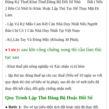
Đăng Ký Thuế,Khai Thuế,Đăng Bộ Đổi Sổ Nhà Đất ( Nếu
2 Bên Có Nhờ Ai Khác Hoặc Lập Thủ Tục Để Thay Mặt Đi
Làm
- Lập Và Ký Mẫu Cam Kết Căn Nhà Duy Nhất Nếu Người
Bán Chỉ Có 1 Căn Nhà Duy Nhất Tại Việt Nam
- Ký,Lăn Tay Và Đóng Mộc (Khoảng 30 Phút).
sau khi công chứng xong thì cần làm thủ
● Lưu ý:
tục sau
- Khai thuế phi nông nghiệp và Xác nhận vị trí hẻm
- lập thủ tục đóng thuế tại chi cục thuế (Nếu trể 10 ngày so với
quy định thì chủ sở hữu sẻ bị phạt), sau đó đo vẽ mới (nếu đã
thay đổi kết cấu), đổi giấy chứng nhận mới.
Quy Trình Lập Thủ Đăng Bộ Hoặc Đổi Sổ
●
Bước 1:
Đo vẽ lại (nếu diện tích đất hoặc nhà đã thay đổi