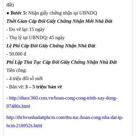
đất)
●
Bước 5:
Nhận giấy chứng nhận tại UBNDQ
Thời Gian Cấp Đổi Giấy Chứng Nhận Mới Nhà Đất
- Đo vẽ lại: 15 ngày
- Thụ lý tại UBNDQ: 45 ngày
Lệ Phí Cấp Đổi Giấy Chứng Nhận Nhà Đất
- 50.000 đ
Phí Lập Thủ Tục Cấp Đổi Giấy Chứng Nhận Nhà Đất
Tiền công:
- 4 triệu đổi sổ mới
- Bản vẽ:
3 – 5 triệu/ bản vẽ
-
http://diaoc360.com.vn/hoan-cong-cong-trinh-xay-dung-
97486s.html
http://dichvunhadattphcm.com/thu-tuc-hoan-cong-nha-dat-tp-
hcm-216952s.html