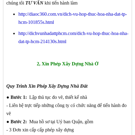
chúng tôi
TƯ VẤN
khi tiến hành làm
http://diaoc360.com.vn/dich-vu-hop-thuc-hoa-nha-dat-tp-
hcm-101855s.html
http://dichvunhadattphcm.com/dich-vu-hop-thuc-hoa-nha-
dat-tp-hcm-214130s.html
2, Xin Phép Xây Dựng Nhà Ở
Quy Trình Xin Phép Xây Dựng Nhà Đất
● Bước 1:
Lập thủ tục đo vẽ, thiết kế nhà
- Liên hệ trực tiếp những công ty có chức năng để tiến hành đo
vẽ
● Bước 2:
Mua hồ sơ tại Uỷ ban Quận, gồm
- 3 Đơn xin cấp cấp phép xây dựng