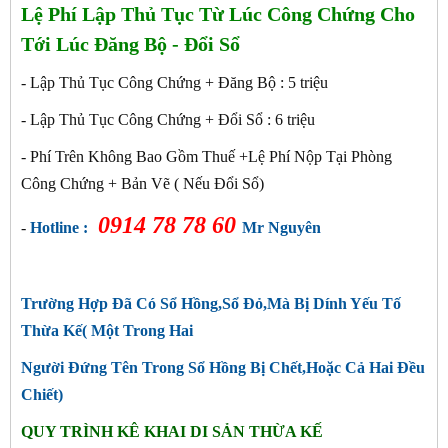
Lệ Phí Lập Thủ Tục Từ Lúc Công Chứng Cho
Tới Lúc Đăng Bộ - Đổi Sổ
- Lập Thủ Tục Công Chứng + Đăng Bộ : 5 triệu
- Lập Thủ Tục Công Chứng + Đổi Sổ : 6
triệu
- Phí Trên Không Bao Gồm Thuế +Lệ Phí Nộp Tại Phòng
Công Chứng + Bản Vẽ ( Nếu Đổi Sổ)
0914 78 78 60
-
Hotline :
Mr Nguyên
Trường Hợp Đã Có Sổ Hồng,Sổ Đỏ,Mà Bị Dính Yếu Tố
Thừa Kế( Một Trong Hai
Người Đứng Tên Trong Sổ Hồng Bị Chết,Hoặc Cả Hai Đều
Chiết)
QUY TRÌNH KÊ KHAI DI SẢN THỪA KẾ