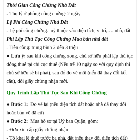
Thời Gian Công Chứng Nhà Đất
- Thụ lý ở phòng công chứng: 2 ngày
Lệ Phí Công Chứng Nhà Đất
- Lệ phí công chứng: tuỳ thuộc vào diện tích, vị trí,…. nhà, đất
Phí Lập Thủ Tục Công Chứng Mua bán nhà đất
- Tiền công: trung bình 2 đến 3 triệu
● Lưu ý:
sau khi công chứng xong, chủ sở hữu phải lập thủ tục
đóng thuế tại chi cục thuế (Nếu trể 10 ngày so với quy định thì
chủ sở hữu sẻ bị phạt), sau đó đo vẽ mới (nếu đã thay đổi kết
cấu), đổi giấy chứng nhận mới.
Quy Trình Lập Thủ Tục Sau Khi Công Chứng
●
Bước 1:
Đo vẽ lại (nếu diện tích đất hoặc nhà đã thay đổi
hoặc bản vẽ đã cũ)
●
Bước 2:
Mua hồ sơ tại Uỷ ban Quận, gồm:
- Đơn xin cấp giấy chứng nhận
- Tờ khai lệ thuế trước bạ nhà, đất (nếu thay đổi diện tích đất)