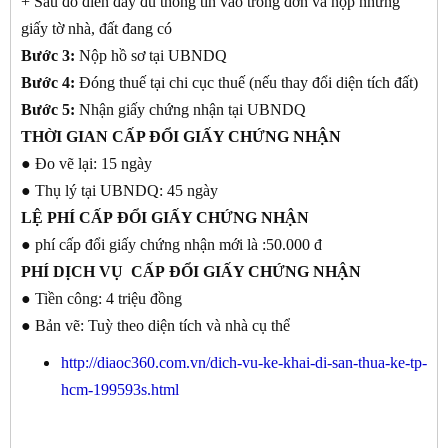
+ Sau đó điền đầy đủ thông tin vào trong đơn và nộp những
giấy tờ nhà, đất đang có
Bước 3:
Nộp hồ sơ tại UBNDQ
Bước 4:
Đóng thuế tại chi cục thuế (nếu thay đổi diện tích đất)
Bước 5:
Nhận giấy chứng nhận tại UBNDQ
THỜI GIAN
CẤP ĐỔI GIẤY CHỨNG NHẬN
● Đo vẽ lại: 15 ngày
● Thụ lý tại UBNDQ: 45 ngày
LỆ PHÍ CẤP
ĐỔI GIẤY CHỨNG NHẬN
● phí cấp đổi giấy chứng nhận mới là :50.000 đ
PHÍ DỊCH VỤ CẤP
ĐỔI GIẤY CHỨNG NHẬN
● Tiền công: 4 triệu đồng
● Bản vẽ: Tuỳ theo diện tích và nhà cụ thể
http://diaoc360.com.vn/dich-vu-ke-khai-di-san-thua-ke-tp-
hcm-199593s.html