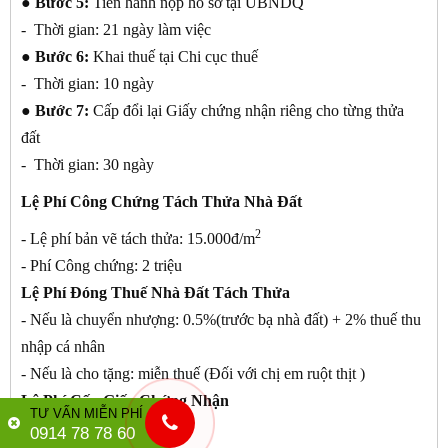
● Bước 5:
Tiến hành nộp hồ sơ tại UBNDQ
- Thời gian: 21 ngày làm việc
● Bước 6:
Khai thuế tại Chi cục thuế
- Thời gian: 10 ngày
● Bước 7:
Cấp đổi lại Giấy chứng nhận riêng cho từng thửa
đất
- Thời gian: 30 ngày
Lệ Phí Công Chứng Tách Thửa Nhà Đất
2
- Lệ phí bản vẽ tách thửa: 15.000đ/m
- Phí Công chứng: 2 triệu
Lệ Phí Đóng Thuế Nhà Đất Tách Thửa
- Nếu là chuyển nhượng: 0.5%(trước bạ nhà đất) + 2% thuế thu
nhập cá nhân
- Nếu là cho tặng: miễn thuế (Đối với chị em ruột thịt )
Lệ Phí Cấp Giấy Chứng Nhận
TƯ VẤN MIỄN PHÍ
- 50 ngàn/giấy
0914 78 78 60