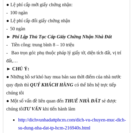
● Lệ phí cấp mới giấy chứng nhận:
- 100 ngàn
● Lệ phí cấp đổi giấy chứng nhận
- 50 ngàn
►
Phí Lập Thủ Tục Cấp Giấy Chứng Nhận Nhà Đất
- Tiền công: trung bình 8 – 10 triệu
- Bao trọn gói: phụ thuộc pháp lý giấy tờ, diện tích đất, vị trí
đất,…
► CHÚ Ý:
● Những hồ sơ khó hay mua bán sau thời điểm của nhà nước
quy định thì
QUÝ KHÁCH
HÀNG
có thể liên hệ trực tiếp
chúng tôi
● Một số vấn đề liên quan đến
THUẾ NHÀ ĐẤT
sẻ được
chúng tôi
TƯ
VẤN
khi tiến hành làm
http://dichvunhadattphcm.com/dich-vu-chuyen-muc-dich-
su-dung-nha-dat-tp-hcm-216940s.html