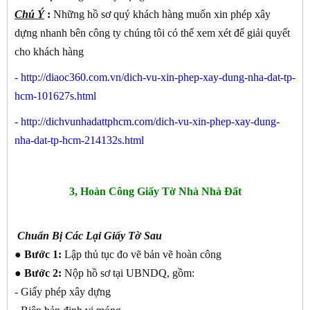
Chú Ý
:
Những hồ sơ quý khách hàng muốn xin phép xây
dựng nhanh bên công ty chúng tôi có thể xem xét để giải quyết
cho khách hàng
-
http://diaoc360.com.vn/dich-vu-xin-phep-xay-dung-nha-dat-tp-
hcm-101627s.html
-
http://dichvunhadattphcm.com/dich-vu-xin-phep-xay-dung-
nha-dat-tp-hcm-214132s.html
3, Hoàn Công Giấy Tờ Nhà Nhà Đất
Chuẩn Bị Các Lại Giấy Tờ Sau
● Bước 1:
Lập thủ tục đo vẽ bản vẽ hoàn công
● Bước 2:
Nộp hồ sơ tại UBNDQ, gồm:
- Giấy phép xây dựng