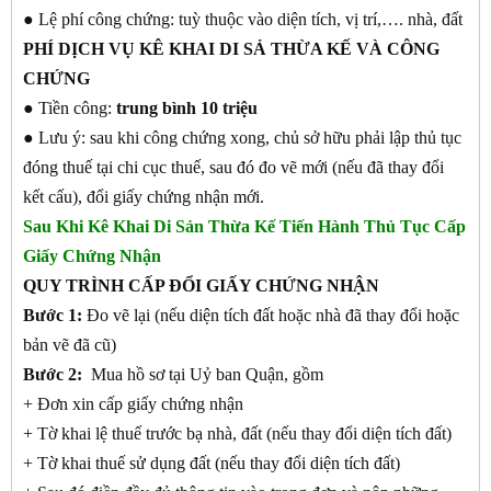
● Lệ phí công chứng: tuỳ thuộc vào diện tích, vị trí,…. nhà, đất
PHÍ DỊCH VỤ KÊ KHAI DI SẢ THỪA KẾ VÀ CÔNG
CHỨNG
● Tiền công:
trung bình 10 triệu
● Lưu ý: sau khi công chứng xong, chủ sở hữu phải lập thủ tục
đóng thuế tại chi cục thuế, sau đó đo vẽ mới (nếu đã thay đổi
kết cấu), đổi giấy chứng nhận mới.
Sau Khi Kê Khai Di Sản Thừa Kế Tiến Hành Thủ Tục Cấp
Giấy Chứng Nhận
QUY TRÌNH CẤP ĐỔI GIẤY CHỨNG NHẬN
Bước 1:
Đo vẽ lại (nếu diện tích đất hoặc nhà đã thay đổi hoặc
bản vẽ đã cũ)
Bước 2:
Mua hồ sơ tại Uỷ ban Quận, gồm
+ Đơn xin cấp giấy chứng nhận
+ Tờ khai lệ thuế trước bạ nhà, đất (nếu thay đổi diện tích đất)
+ Tờ khai thuế sử dụng đất (nếu thay đổi diện tích đất)