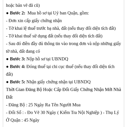
hoặc bản vẽ đã cũ)
●
Bước 2:
Mua hồ sơ tại Uỷ ban Quận, gồm:
- Đơn xin cấp giấy chứng nhận
- Tờ khai lệ thuế trước bạ nhà, đất (nếu thay đổi diện tích đất)
- Tờ khai thuế sử dụng đất (nếu thay đổi diện tích đất)
- Sau đó điền đầy đủ thông tin vào trong đơn và nộp những giấy
tờ nhà, đất đang có
●
Bước 3:
Nộp hồ sơ tại UBNDQ
●
Bước 4:
Đóng thuế tại chi cục thuế (nếu thay đổi diện tích
đất)
●
Bước 5:
Nhận giấy chứng nhận tại UBNDQ
Thời Gian Đăng Bộ Hoặc Cấp Đổi Giấy Chứng Nhận Mới Nhà
Đất
- Đăng Bộ : 25 Ngày Ra Tên Người Mua
- Đổi Sổ : - Đo Vẽ 30 Ngày ( Kiểm Tra Nội Nghiệp ) - Thụ Lý
Ở Quận : 45 Ngày