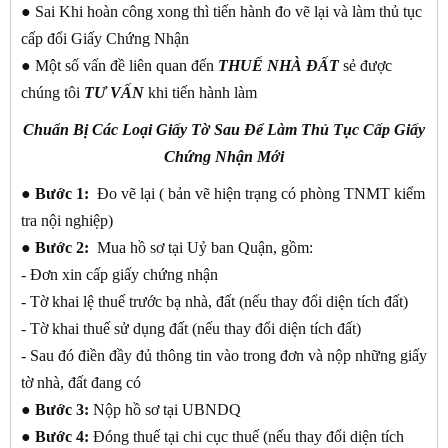
● Sai Khi hoàn công xong thì tiến hành đo vẽ lại và làm thủ tục
cấp đổi Giấy Chứng Nhận
● Một số vấn đề liên quan đến
THUẾ NHÀ ĐẤT
sẻ được
chúng tôi
TƯ VẤN
khi tiến hành làm
Chuẩn Bị Các Loại Giấy Tờ Sau Để Làm Thủ Tục Cấp Giấy
Chứng Nhận Mới
●
Bước 1:
Đo vẽ lại ( bản vẽ hiện trạng có phòng TNMT kiểm
tra nội nghiệp)
●
Bước 2:
Mua hồ sơ tại Uỷ ban Quận, gồm:
- Đơn xin cấp giấy chứng nhận
- Tờ khai lệ thuế trước bạ nhà, đất (nếu thay đổi diện tích đất)
- Tờ khai thuế sử dụng đất (nếu thay đổi diện tích đất)
- Sau đó điền đầy đủ thông tin vào trong đơn và nộp những giấy
tờ nhà, đất đang có
●
Bước 3:
Nộp hồ sơ tại UBNDQ
●
Bước 4:
Đóng thuế tại chi cục thuế (nếu thay đổi diện tích