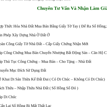
Chuyên Tư Vấn Và Nhận Làm Giấ
ợp Thức Hóa Nhà Đất Mua Bán Bằng Giấy Tờ Tay ( Để Ra Sổ Hồng,
in Phép Xây Dựng Nhà Ờ Đất Ở
oàn Công Giấy Tờ Nhà Đất – Cấp Giấy Chứng Nhận Mới
Lập Công Chứng Mua Bán Chuyển Nhượng Bất Động Sản – Căn Hộ 
ập Thủ Tục Công Chứng – Mua Bán – Cho Tặng – Nhà Đất
huyển Mục Đích Sử Dụng Đất
ê Khai Di Sản Thừa Kế Đất Đai ( Có Di Chúc – Không Có Di Chúc)
ách Thửa – Nhập Thửa Nhà Đất ( Sổ Hồng Sổ Đỏ )
ập Di Chúc
Cấp Lại Sổ Hồng Bị Mất Thất Lạc