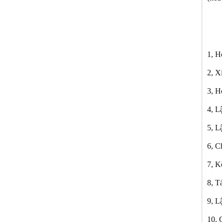
1, H
2, X
3, H
4, 
5, L
6, C
7, K
8, T
9, L
10, 