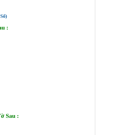
Sổ)
u :
ờ Sau :