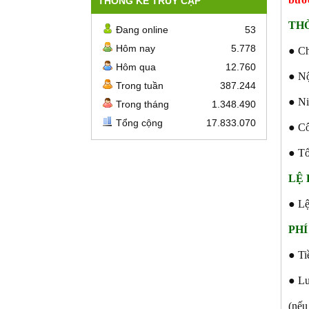
THỐNG KÊ TRUY CẬP
THỜ
Đang online
53
Hôm nay
5.778
● Ch
Hôm qua
12.760
● Nộ
Trong tuần
387.244
● Ni
Trong tháng
1.348.490
Tổng cộng
17.833.070
● Cô
● Tổ
LỆ
● Lệ
PHÍ
● Ti
● Lư
(nếu