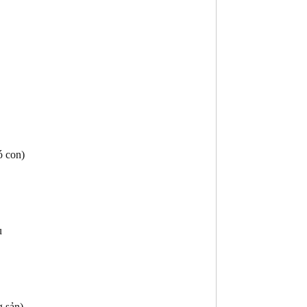
ó con)
u
 sản)