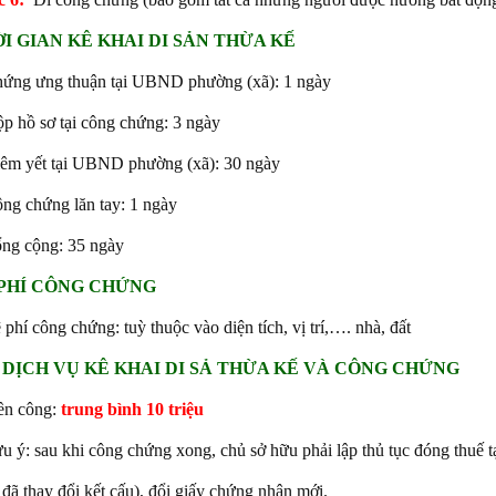
I GIAN KÊ KHAI DI SẢN THỪA KẾ
ứng ưng thuận tại UBND phường (xã): 1 ngày
p hồ sơ tại công chứng: 3 ngày
êm yết tại UBND phường (xã): 30 ngày
ng chứng lăn tay: 1 ngày
ng cộng: 35 ngày
 PHÍ CÔNG CHỨNG
 phí công chứng: tuỳ thuộc vào diện tích, vị trí,…. nhà, đất
 DỊCH VỤ KÊ KHAI DI SẢ THỪA KẾ VÀ CÔNG CHỨNG
ền công:
trung bình 10 triệu
u ý: sau khi công chứng xong, chủ sở hữu phải lập thủ tục đóng thuế tạ
 đã thay đổi kết cấu), đổi giấy chứng nhận mới.