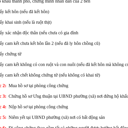
 khẩu thành phố, chứng minh nhân dân của 2 bên
ấy kết hôn (nếu đã kết hôn)
y khai sinh (nếu là ruột thịt)
ấy xác nhận độc thân (nếu chưa có gia đình
ấy cam kết chưa kết hôn lần 2 (nếu đã ly hôn chồng cũ)
ấy chứng tử
ấy cam kết không có con ruột và con nuôi (nếu đã kết hôn mà không c
ấy cam kết chết không chứng tử (nếu không có khai tử)
 2:
Mua hồ sơ tại phòng công chứng
 3:
Chứng hồ sơ Ưng thuận tại UBND phường (xã) nơi đứng hộ khẩ
 4:
Nộp hồ sơ tại phòng công chứng
 5:
Niêm yết tại UBND phường (xã) nơi có bất động sản
 6:
Đi công chứng (bao gồm tất cả những người được hưởng bất động