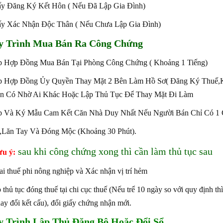
ấy Đăng Ký Kết Hôn ( Nếu Đã Lập Gia Đình)
ấy Xác Nhận Độc Thân ( Nếu Chưa Lập Gia Đình)
y Trình Mua Bán Ra Công Chứng
p Hợp Đồng Mua Bán Tại Phòng Công Chứng ( Khoảng 1 Tiếng)
ập Hợp Đồng Ủy Quyền Thay Mặt 2 Bên Làm Hồ Sơ( Đăng Ký Thuế
n Có Nhờ Ai Khác Hoặc Lập Thủ Tục Để Thay Mặt Đi Làm
p Và Ký Mẫu Cam Kết Căn Nhà Duy Nhất Nếu Người Bán Chỉ Có 1 
,Lăn Tay Và Đóng Mộc (Khoảng 30 Phút).
sau khi công chứng xong thì cần làm thủ tục sau
ưu ý:
ai thuế phi nông nghiệp và Xác nhận vị trí hẻm
p thủ tục đóng thuế tại chi cục thuế (Nếu trể 10 ngày so với quy định th
hay đổi kết cấu), đổi giấy chứng nhận mới.
 Trình Lập Thủ Đăng Bộ Hoặc Đổi Sổ