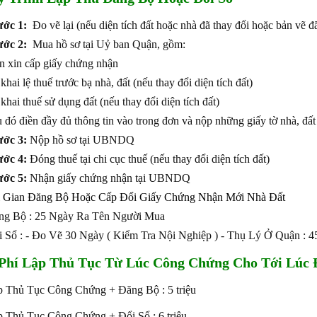
ớc 1:
Đo vẽ lại (nếu diện tích đất hoặc nhà đã thay đổi hoặc bản vẽ đ
ớc 2:
Mua hồ sơ tại Uỷ ban Quận, gồm:
n xin cấp giấy chứng nhận
 khai lệ thuế trước bạ nhà, đất (nếu thay đổi diện tích đất)
 khai thuế sử dụng đất (nếu thay đổi diện tích đất)
u đó điền đầy đủ thông tin vào trong đơn và nộp những giấy tờ nhà, đấ
ớc 3:
Nộp hồ sơ tại UBNDQ
ớc 4:
Đóng thuế tại chi cục thuế (nếu thay đổi diện tích đất)
ớc 5:
Nhận giấy chứng nhận tại UBNDQ
 Gian Đăng Bộ Hoặc Cấp Đổi Giấy Chứng Nhận Mới Nhà Đất
ng Bộ : 25 Ngày Ra Tên Người Mua
i Sổ : - Đo Vẽ 30 Ngày ( Kiểm Tra Nội Nghiệp ) - Thụ Lý Ở Quận : 
Phí Lập Thủ Tục Từ Lúc Công Chứng Cho Tới Lúc Đ
p Thủ Tục Công Chứng + Đăng Bộ : 5 triệu
p Thủ Tục Công Chứng + Đổi Sổ : 6
triệu