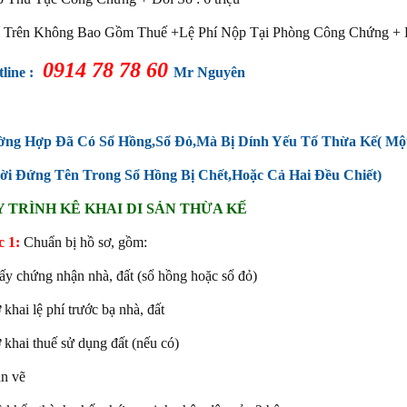
í Trên Không Bao Gồm Thuế +Lệ Phí Nộp Tại Phòng Công Chứng + 
0914 78 78 60
line :
Mr Nguyên
ờng Hợp Đã Có Sổ Hồng,Sổ Đỏ,Mà Bị Dính Yếu Tố Thừa Kế( Mộ
ời Đứng Tên Trong Sổ Hồng Bị Chết,Hoặc Cả Hai Đều Chiết)
 TRÌNH KÊ KHAI DI SẢN THỪA KẾ
 1:
Chuẩn bị hồ sơ, gồm:
ấy chứng nhận nhà, đất (sổ hồng hoặc sổ đỏ)
 khai lệ phí trước bạ nhà, đất
 khai thuế sử dụng đất (nếu có)
n vẽ