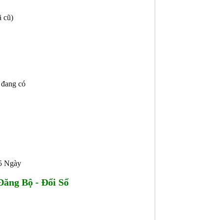
ã cũ)
t đang có
45 Ngày
ăng Bộ - Đổi Sổ