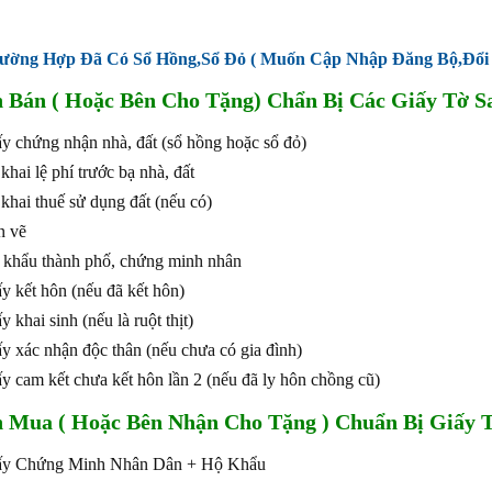
ường Hợp Đã Có Sổ Hồng,Sổ Đỏ ( Muốn Cập Nhập Đăng Bộ,Đổi 
 Bán ( Hoặc Bên Cho Tặng) Chẩn Bị Các Giấy Tờ Sa
ấy chứng nhận nhà, đất (sổ hồng hoặc sổ đỏ)
 khai lệ phí trước bạ nhà, đất
 khai thuế sử dụng đất (nếu có)
n vẽ
 khẩu thành phố, chứng minh nhân
ấy kết hôn (nếu đã kết hôn)
y khai sinh (nếu là ruột thịt)
ấy xác nhận độc thân (nếu chưa có gia đình)
ấy cam kết chưa kết hôn lần 2 (nếu đã ly hôn chồng cũ)
 Mua ( Hoặc Bên Nhận Cho Tặng ) Chuẩn Bị Giấy T
iấy Chứng Minh Nhân Dân + Hộ Khẩu