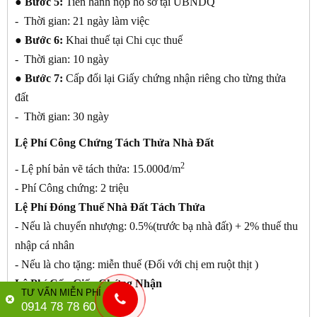
● Bước 5:
Tiến hành nộp hồ sơ tại UBNDQ
- Thời gian: 21 ngày làm việc
● Bước 6:
Khai thuế tại Chi cục thuế
- Thời gian: 10 ngày
● Bước 7:
Cấp đổi lại Giấy chứng nhận riêng cho từng thửa
đất
- Thời gian: 30 ngày
Lệ Phí Công Chứng Tách Thửa Nhà Đất
2
- Lệ phí bản vẽ tách thửa: 15.000đ/m
- Phí Công chứng: 2 triệu
Lệ Phí Đóng Thuế Nhà Đất Tách Thửa
- Nếu là chuyển nhượng: 0.5%(trước bạ nhà đất) + 2% thuế thu
nhập cá nhân
- Nếu là cho tặng: miễn thuế (Đối với chị em ruột thịt )
Lệ Phí Cấp Giấy Chứng Nhận
TƯ VẤN MIỄN PHÍ
- 50 ngàn/giấy
0914 78 78 60