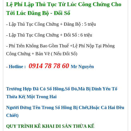
Lệ Phí Lập Thủ Tục Từ Lúc Công Chứng Cho
Tới Lúc Đăng Bộ - Đổi Sổ
- Lập Thủ Tục Công Chứng + Đăng Bộ : 5 triệu
- Lập Thủ Tục Công Chứng + Đổi Sổ : 6
triệu
- Phí Trên Không Bao Gồm Thuế +Lệ Phí Nộp Tại Phòng
Công Chứng + Bản Vẽ ( Nếu Đổi Sổ)
0914 78 78 60
-
Hotline :
Mr Nguyên
Trường Hợp Đã Có Sổ Hồng,Sổ Đỏ,Mà Bị Dính Yếu Tố
Thừa Kế( Một Trong Hai
Người Đứng Tên Trong Sổ Hồng Bị Chết,Hoặc Cả Hai Đều
Chiết)
QUY TRÌNH KÊ KHAI DI SẢN THỪA KẾ