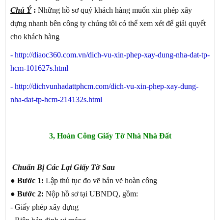
Chú Ý
:
Những hồ sơ quý khách hàng muốn xin phép xây
dựng nhanh bên công ty chúng tôi có thể xem xét để giải quyết
cho khách hàng
-
http://diaoc360.com.vn/dich-vu-xin-phep-xay-dung-nha-dat-tp-
hcm-101627s.html
-
http://dichvunhadattphcm.com/dich-vu-xin-phep-xay-dung-
nha-dat-tp-hcm-214132s.html
3, Hoàn Công Giấy Tờ Nhà Nhà Đất
Chuẩn Bị Các Lại Giấy Tờ Sau
● Bước 1:
Lập thủ tục đo vẽ bản vẽ hoàn công
● Bước 2:
Nộp hồ sơ tại UBNDQ, gồm:
- Giấy phép xây dựng