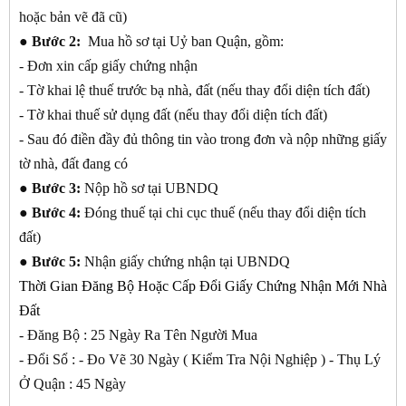
hoặc bản vẽ đã cũ)
●
Bước 2:
Mua hồ sơ tại Uỷ ban Quận, gồm:
- Đơn xin cấp giấy chứng nhận
- Tờ khai lệ thuế trước bạ nhà, đất (nếu thay đổi diện tích đất)
- Tờ khai thuế sử dụng đất (nếu thay đổi diện tích đất)
- Sau đó điền đầy đủ thông tin vào trong đơn và nộp những giấy
tờ nhà, đất đang có
●
Bước 3:
Nộp hồ sơ tại UBNDQ
●
Bước 4:
Đóng thuế tại chi cục thuế (nếu thay đổi diện tích
đất)
●
Bước 5:
Nhận giấy chứng nhận tại UBNDQ
Thời Gian Đăng Bộ Hoặc Cấp Đổi Giấy Chứng Nhận Mới Nhà
Đất
- Đăng Bộ : 25 Ngày Ra Tên Người Mua
- Đổi Sổ : - Đo Vẽ 30 Ngày ( Kiểm Tra Nội Nghiệp ) - Thụ Lý
Ở Quận : 45 Ngày