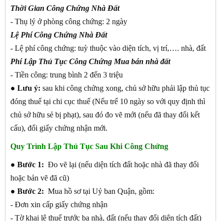
Thời Gian Công Chứng Nhà Đất
- Thụ lý ở phòng công chứng: 2 ngày
Lệ Phí Công Chứng Nhà Đất
- Lệ phí công chứng: tuỳ thuộc vào diện tích, vị trí,…. nhà, đất
Phí Lập Thủ Tục Công Chứng Mua bán nhà đất
- Tiền công: trung bình 2 đến 3 triệu
● Lưu ý:
sau khi công chứng xong, chủ sở hữu phải lập thủ tục
đóng thuế tại chi cục thuế (Nếu trể 10 ngày so với quy định thì
chủ sở hữu sẻ bị phạt), sau đó đo vẽ mới (nếu đã thay đổi kết
cấu), đổi giấy chứng nhận mới.
Quy Trình Lập Thủ Tục Sau Khi Công Chứng
●
Bước 1:
Đo vẽ lại (nếu diện tích đất hoặc nhà đã thay đổi
hoặc bản vẽ đã cũ)
●
Bước 2:
Mua hồ sơ tại Uỷ ban Quận, gồm:
- Đơn xin cấp giấy chứng nhận
- Tờ khai lệ thuế trước bạ nhà, đất (nếu thay đổi diện tích đất)