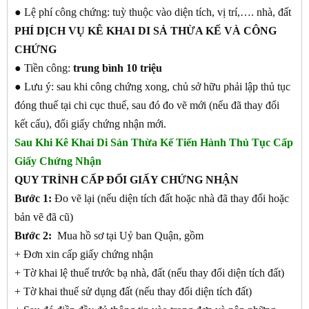
● Lệ phí công chứng: tuỳ thuộc vào diện tích, vị trí,…. nhà, đất
PHÍ DỊCH VỤ KÊ KHAI DI SẢ THỪA KẾ VÀ CÔNG
CHỨNG
● Tiền công:
trung bình 10 triệu
● Lưu ý: sau khi công chứng xong, chủ sở hữu phải lập thủ tục
đóng thuế tại chi cục thuế, sau đó đo vẽ mới (nếu đã thay đổi
kết cấu), đổi giấy chứng nhận mới.
Sau Khi Kê Khai Di Sản Thừa Kế Tiến Hành Thủ Tục Cấp
Giấy Chứng Nhận
QUY TRÌNH CẤP ĐỔI GIẤY CHỨNG NHẬN
Bước 1:
Đo vẽ lại (nếu diện tích đất hoặc nhà đã thay đổi hoặc
bản vẽ đã cũ)
Bước 2:
Mua hồ sơ tại Uỷ ban Quận, gồm
+ Đơn xin cấp giấy chứng nhận
+ Tờ khai lệ thuế trước bạ nhà, đất (nếu thay đổi diện tích đất)
+ Tờ khai thuế sử dụng đất (nếu thay đổi diện tích đất)