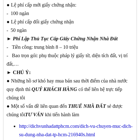
● Lệ phí cấp mới giấy chứng nhận:
- 100 ngàn
● Lệ phí cấp đổi giấy chứng nhận
- 50 ngàn
►
Phí Lập Thủ Tục Cấp Giấy Chứng Nhận Nhà Đất
- Tiền công: trung bình 8 – 10 triệu
- Bao trọn gói: phụ thuộc pháp lý giấy tờ, diện tích đất, vị trí
đất,…
► CHÚ Ý:
● Những hồ sơ khó hay mua bán sau thời điểm của nhà nước
quy định thì
QUÝ KHÁCH
HÀNG
có thể liên hệ trực tiếp
chúng tôi
● Một số vấn đề liên quan đến
THUẾ NHÀ ĐẤT
sẻ được
chúng tôi
TƯ
VẤN
khi tiến hành làm
http://dichvunhadattphcm.com/dich-vu-chuyen-muc-dich-
su-dung-nha-dat-tp-hcm-216940s.html