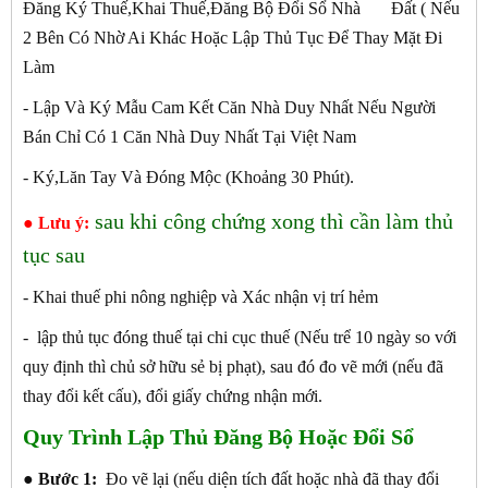
Đăng Ký Thuế,Khai Thuế,Đăng Bộ Đổi Sổ Nhà Đất ( Nếu
2 Bên Có Nhờ Ai Khác Hoặc Lập Thủ Tục Để Thay Mặt Đi
Làm
- Lập Và Ký Mẫu Cam Kết Căn Nhà Duy Nhất Nếu Người
Bán Chỉ Có 1 Căn Nhà Duy Nhất Tại Việt Nam
- Ký,Lăn Tay Và Đóng Mộc (Khoảng 30 Phút).
sau khi công chứng xong thì cần làm thủ
● Lưu ý:
tục sau
- Khai thuế phi nông nghiệp và Xác nhận vị trí hẻm
- lập thủ tục đóng thuế tại chi cục thuế (Nếu trể 10 ngày so với
quy định thì chủ sở hữu sẻ bị phạt), sau đó đo vẽ mới (nếu đã
thay đổi kết cấu), đổi giấy chứng nhận mới.
Quy Trình Lập Thủ Đăng Bộ Hoặc Đổi Sổ
●
Bước 1:
Đo vẽ lại (nếu diện tích đất hoặc nhà đã thay đổi