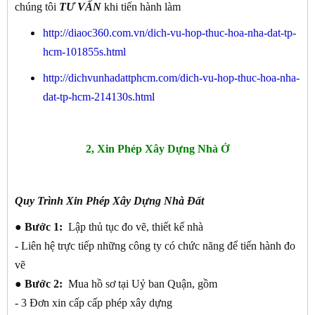
chúng tôi
TƯ VẤN
khi tiến hành làm
http://diaoc360.com.vn/dich-vu-hop-thuc-hoa-nha-dat-tp-
hcm-101855s.html
http://dichvunhadattphcm.com/dich-vu-hop-thuc-hoa-nha-
dat-tp-hcm-214130s.html
2, Xin Phép Xây Dựng Nhà Ở
Quy Trình Xin Phép Xây Dựng Nhà Đất
● Bước 1:
Lập thủ tục đo vẽ, thiết kế nhà
- Liên hệ trực tiếp những công ty có chức năng để tiến hành đo
vẽ
● Bước 2:
Mua hồ sơ tại Uỷ ban Quận, gồm
- 3 Đơn xin cấp cấp phép xây dựng