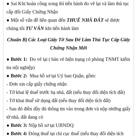
● Sai Khi hoàn công xong thì tiến hành đo vẽ lại và làm thủ tục
cấp đổi Giấy Chứng Nhận
● Một số vấn đề liên quan đến
THUẾ NHÀ ĐẤT
sẻ được
chúng tôi
TƯ VẤN
khi tiến hành làm
Chuẩn Bị Các Loại Giấy Tờ Sau Để Làm Thủ Tục Cấp Giấy
Chứng Nhận Mới
●
Bước 1:
Đo vẽ lại ( bản vẽ hiện trạng có phòng TNMT kiểm
tra nội nghiệp)
●
Bước 2:
Mua hồ sơ tại Uỷ ban Quận, gồm:
- Đơn xin cấp giấy chứng nhận
- Tờ khai lệ thuế trước bạ nhà, đất (nếu thay đổi diện tích đất)
- Tờ khai thuế sử dụng đất (nếu thay đổi diện tích đất)
- Sau đó điền đầy đủ thông tin vào trong đơn và nộp những giấy
tờ nhà, đất đang có
●
Bước 3:
Nộp hồ sơ tại UBNDQ
●
Bước 4:
Đóng thuế tại chi cục thuế (nếu thay đổi diện tích