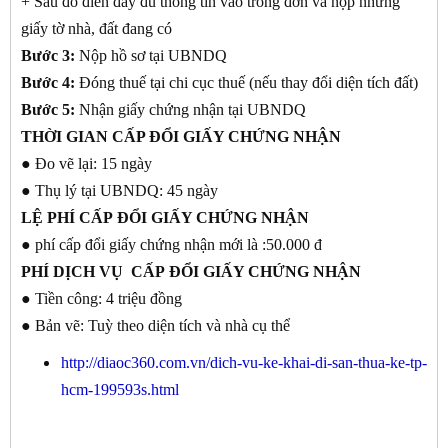
+ Sau đó điền đầy đủ thông tin vào trong đơn và nộp những
giấy tờ nhà, đất đang có
Bước 3:
Nộp hồ sơ tại UBNDQ
Bước 4:
Đóng thuế tại chi cục thuế (nếu thay đổi diện tích đất)
Bước 5:
Nhận giấy chứng nhận tại UBNDQ
THỜI GIAN
CẤP ĐỔI GIẤY CHỨNG NHẬN
● Đo vẽ lại: 15 ngày
● Thụ lý tại UBNDQ: 45 ngày
LỆ PHÍ CẤP
ĐỔI GIẤY CHỨNG NHẬN
● phí cấp đổi giấy chứng nhận mới là :50.000 đ
PHÍ DỊCH VỤ CẤP
ĐỔI GIẤY CHỨNG NHẬN
● Tiền công: 4 triệu đồng
● Bản vẽ: Tuỳ theo diện tích và nhà cụ thể
http://diaoc360.com.vn/dich-vu-ke-khai-di-san-thua-ke-tp-
hcm-199593s.html