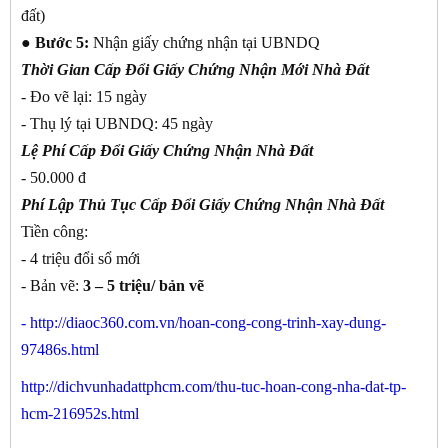
đất)
●
Bước 5:
Nhận giấy chứng nhận tại UBNDQ
Thời Gian Cấp Đổi Giấy Chứng Nhận Mới Nhà Đất
- Đo vẽ lại: 15 ngày
- Thụ lý tại UBNDQ: 45 ngày
Lệ Phí Cấp Đổi Giấy Chứng Nhận Nhà Đất
- 50.000 đ
Phí Lập Thủ Tục Cấp Đổi Giấy Chứng Nhận Nhà Đất
Tiền công:
- 4 triệu đổi sổ mới
- Bản vẽ:
3 – 5 triệu/ bản vẽ
-
http://diaoc360.com.vn/hoan-cong-cong-trinh-xay-dung-
97486s.html
http://dichvunhadattphcm.com/thu-tuc-hoan-cong-nha-dat-tp-
hcm-216952s.html