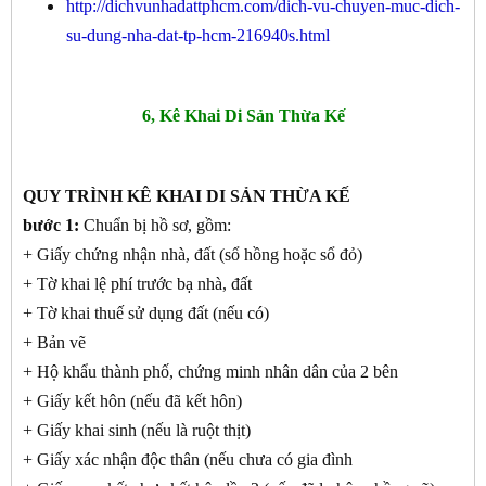
http://dichvunhadattphcm.com/dich-vu-chuyen-muc-dich-
su-dung-nha-dat-tp-hcm-216940s.html
6, Kê Khai Di Sản Thừa Kế
QUY TRÌNH KÊ KHAI DI SẢN THỪA KẾ
bước 1:
Chuẩn bị hồ sơ, gồm:
+ Giấy chứng nhận nhà, đất (sổ hồng hoặc sổ đỏ)
+ Tờ khai lệ phí trước bạ nhà, đất
+ Tờ khai thuế sử dụng đất (nếu có)
+ Bản vẽ
+ Hộ khẩu thành phố, chứng minh nhân dân của 2 bên
+ Giấy kết hôn (nếu đã kết hôn)
+ Giấy khai sinh (nếu là ruột thịt)
+ Giấy xác nhận độc thân (nếu chưa có gia đình