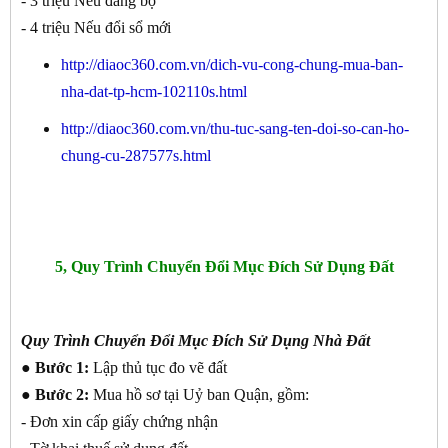
- 3 triệu Nếu đăng bộ
- 4 triệu Nếu đổi sổ mới
http://diaoc360.com.vn/dich-vu-cong-chung-mua-ban-
nha-dat-tp-hcm-102110s.html
http://diaoc360.com.vn/thu-tuc-sang-ten-doi-so-can-ho-
chung-cu-287577s.html
5, Quy Trình Chuyển Đổi Mục Đích Sử Dụng Đất
Quy Trình Chuyển Đổi Mục Đích Sử Dụng Nhà Đất
● Bước 1:
Lập thủ tục đo vẽ đất
● Bước 2:
Mua hồ sơ tại Uỷ ban Quận, gồm:
- Đơn xin cấp giấy chứng nhận