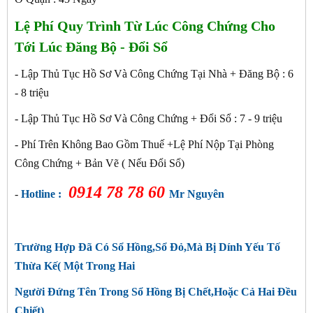
Lệ Phí Quy Trình Từ Lúc Công Chứng Cho
Tới Lúc Đăng Bộ - Đổi Sổ
- Lập Thủ Tục Hồ Sơ Và Công Chứng Tại Nhà + Đăng Bộ : 6
- 8 triệu
- Lập Thủ Tục Hồ Sơ Và Công Chứng + Đổi Sổ : 7 - 9
triệu
- Phí Trên Không Bao Gồm Thuế +Lệ Phí Nộp Tại Phòng
Công Chứng + Bản Vẽ ( Nếu Đổi Sổ)
0914 78 78 60
-
Hotline :
Mr Nguyên
Trường Hợp Đã Có Sổ Hồng,Sổ Đỏ,Mà Bị Dính Yếu Tố
Thừa Kế( Một Trong Hai
Người Đứng Tên Trong Sổ Hồng Bị Chết,Hoặc Cả Hai Đều
Chiết)