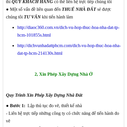
thì
QUÝ KHÁCH
HÀNG
có thể liên hệ trực tiếp chúng tôi
● Một số vấn đề liên quan đến
THUẾ NHÀ ĐẤT
sẻ được
chúng tôi
TƯ VẤN
khi tiến hành làm
http://diaoc360.com.vn/dich-vu-hop-thuc-hoa-nha-dat-tp-
hcm-101855s.html
http://dichvunhadattphcm.com/dich-vu-hop-thuc-hoa-nha-
dat-tp-hcm-214130s.html
2, Xin Phép Xây Dựng Nhà Ở
Quy Trình Xin Phép Xây Dựng Nhà Đất
● Bước 1:
Lập thủ tục đo vẽ, thiết kế nhà
- Liên hệ trực tiếp những công ty có chức năng để tiến hành đo
vẽ