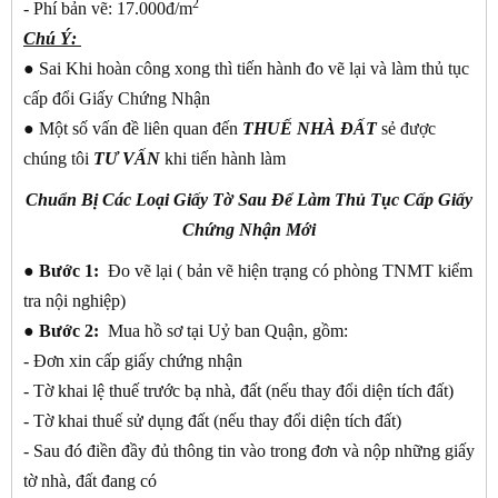
2
- Phí bản vẽ: 17.000đ/m
Chú Ý:
● Sai Khi hoàn công xong thì tiến hành đo vẽ lại và làm thủ tục
cấp đổi Giấy Chứng Nhận
● Một số vấn đề liên quan đến
THUẾ NHÀ ĐẤT
sẻ được
chúng tôi
TƯ VẤN
khi tiến hành làm
Chuẩn Bị Các Loại Giấy Tờ Sau Để Làm Thủ Tục Cấp Giấy
Chứng Nhận Mới
●
Bước 1:
Đo vẽ lại ( bản vẽ hiện trạng có phòng TNMT kiểm
tra nội nghiệp)
●
Bước 2:
Mua hồ sơ tại Uỷ ban Quận, gồm:
- Đơn xin cấp giấy chứng nhận
- Tờ khai lệ thuế trước bạ nhà, đất (nếu thay đổi diện tích đất)
- Tờ khai thuế sử dụng đất (nếu thay đổi diện tích đất)
- Sau đó điền đầy đủ thông tin vào trong đơn và nộp những giấy
tờ nhà, đất đang có