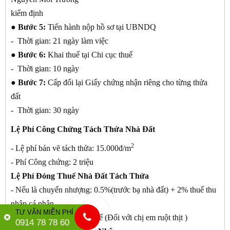
kiểm định
● Bước 5:
Tiến hành nộp hồ sơ tại UBNDQ
- Thời gian: 21 ngày làm việc
● Bước 6:
Khai thuế tại Chi cục thuế
- Thời gian: 10 ngày
● Bước 7:
Cấp đổi lại Giấy chứng nhận riêng cho từng thửa
đất
- Thời gian: 30 ngày
Lệ Phí Công Chứng Tách Thửa Nhà Đất
2
- Lệ phí bản vẽ tách thửa: 15.000đ/m
- Phí Công chứng: 2 triệu
Lệ Phí Đóng Thuế Nhà Đất Tách Thửa
- Nếu là chuyển nhượng: 0.5%(trước bạ nhà đất) + 2% thuế thu
nhập cá nhân
TƯ VẤN MIỄN PHÍ
- Nếu là cho tặng: miễn thuế (Đối với chị em ruột thịt )
0914 78 78 60