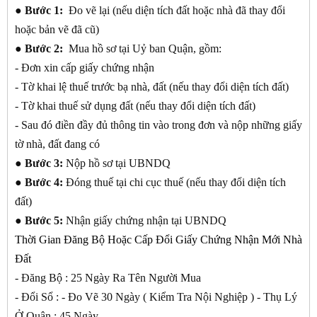
●
Bước 1:
Đo vẽ lại (nếu diện tích đất hoặc nhà đã thay đổi
hoặc bản vẽ đã cũ)
●
Bước 2:
Mua hồ sơ tại Uỷ ban Quận, gồm:
- Đơn xin cấp giấy chứng nhận
- Tờ khai lệ thuế trước bạ nhà, đất (nếu thay đổi diện tích đất)
- Tờ khai thuế sử dụng đất (nếu thay đổi diện tích đất)
- Sau đó điền đầy đủ thông tin vào trong đơn và nộp những giấy
tờ nhà, đất đang có
●
Bước 3:
Nộp hồ sơ tại UBNDQ
●
Bước 4:
Đóng thuế tại chi cục thuế (nếu thay đổi diện tích
đất)
●
Bước 5:
Nhận giấy chứng nhận tại UBNDQ
Thời Gian Đăng Bộ Hoặc Cấp Đổi Giấy Chứng Nhận Mới Nhà
Đất
- Đăng Bộ : 25 Ngày Ra Tên Người Mua
- Đổi Sổ : - Đo Vẽ 30 Ngày ( Kiểm Tra Nội Nghiệp ) - Thụ Lý
Ở Quận : 45 Ngày