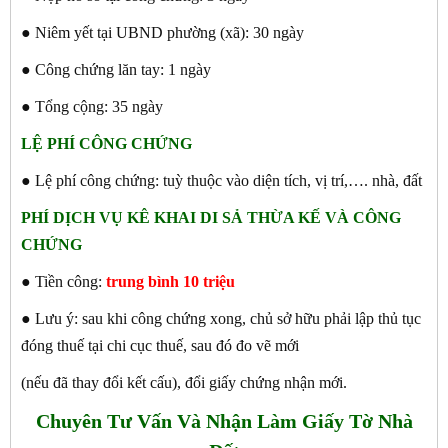
● Niêm yết tại UBND phường (xã): 30 ngày
● Công chứng lăn tay: 1 ngày
● Tổng cộng: 35 ngày
LỆ PHÍ CÔNG CHỨNG
● Lệ phí công chứng: tuỳ thuộc vào diện tích, vị trí,…. nhà, đất
PHÍ DỊCH VỤ KÊ KHAI DI SẢ THỪA KẾ VÀ CÔNG
CHỨNG
● Tiền công:
trung bình 10 triệu
● Lưu ý: sau khi công chứng xong, chủ sở hữu phải lập thủ tục
đóng thuế tại chi cục thuế, sau đó đo vẽ mới
(nếu đã thay đổi kết cấu), đổi giấy chứng nhận mới.
Chuyên Tư Vấn Và Nhận Làm Giấy Tờ Nhà