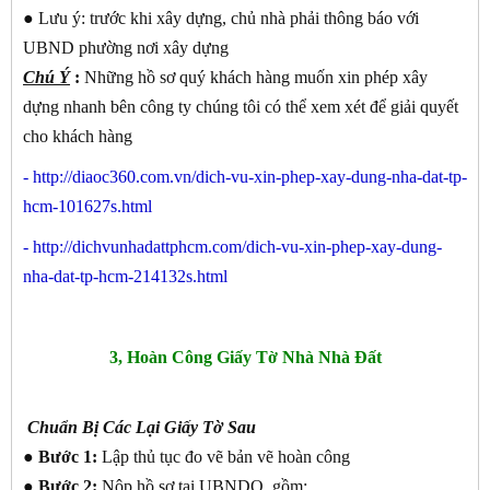
●
Lưu ý: trước khi xây dựng, chủ nhà phải thông báo với
UBND phường nơi xây dựng
Chú Ý
:
Những hồ sơ quý khách hàng muốn xin phép xây
dựng nhanh bên công ty chúng tôi có thể xem xét để giải quyết
cho khách hàng
-
http://diaoc360.com.vn/dich-vu-xin-phep-xay-dung-nha-dat-tp-
hcm-101627s.html
-
http://dichvunhadattphcm.com/dich-vu-xin-phep-xay-dung-
nha-dat-tp-hcm-214132s.html
3, Hoàn Công Giấy Tờ Nhà Nhà Đất
Chuẩn Bị Các Lại Giấy Tờ Sau
● Bước 1:
Lập thủ tục đo vẽ bản vẽ hoàn công
● Bước 2:
Nộp hồ sơ tại UBNDQ, gồm: