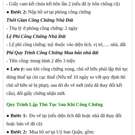
- Giấy cam kết chưa kết hôn lần 2 (nếu đã ly hôn chồng cũ)
●
Bước 2:
Nộp hồ sơ tại phòng công chứng
Thời Gian Công Chứng Nhà Đất
- Thụ lý ở phòng công chứng: 2 ngày
Lệ Phí Công Chứng Nhà Đất
- Lệ phí công chứng: tuỳ thuộc vào diện tích, vị trí,…. nhà, đất
Phí Quy Trình Công Chứng Mua bán nhà đất
- Tiền công: trung bình 2 đến 3 triệu
● Lưu ý:
sau khi công chứng xong, chủ sở hữu phải lập thủ tục
đóng thuế tại chi cục thuế (Nếu trể 10 ngày so với quy định thì
chủ sở hữu sẻ bị phạt), sau đó đo vẽ mới (nếu đã thay đổi kết
cấu), đổi giấy chứng nhận mới.
Quy Trình Lập Thủ Tục Sau Khi Công Chứng
●
Bước 1:
Đo vẽ lại (nếu diện tích đất hoặc nhà đã thay đổi
hoặc bản vẽ đã cũ)
●
Bước 2:
Mua hồ sơ tại Uỷ ban Quận, gồm: