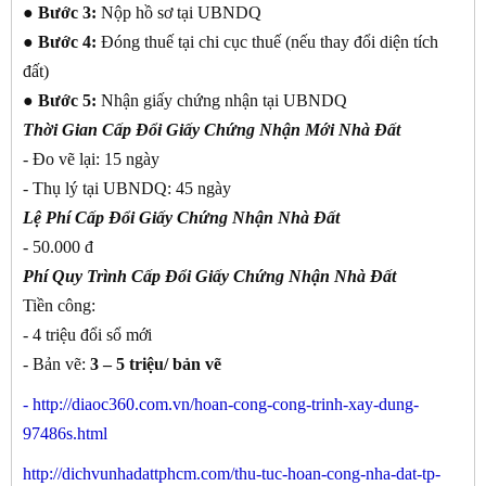
●
Bước 3:
Nộp hồ sơ tại UBNDQ
●
Bước 4:
Đóng thuế tại chi cục thuế (nếu thay đổi diện tích
đất)
●
Bước 5:
Nhận giấy chứng nhận tại UBNDQ
Thời Gian Cấp Đổi Giấy Chứng Nhận Mới Nhà Đất
- Đo vẽ lại: 15 ngày
- Thụ lý tại UBNDQ: 45 ngày
Lệ Phí Cấp Đổi Giấy Chứng Nhận Nhà Đất
- 50.000 đ
Phí Quy Trình Cấp Đổi Giấy Chứng Nhận Nhà Đất
Tiền công:
- 4 triệu đổi sổ mới
- Bản vẽ:
3 – 5 triệu/ bản vẽ
-
http://diaoc360.com.vn/hoan-cong-cong-trinh-xay-dung-
97486s.html
http://dichvunhadattphcm.com/thu-tuc-hoan-cong-nha-dat-tp-