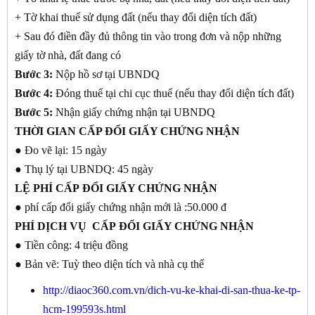
+ Tờ khai thuế sử dụng đất (nếu thay đổi diện tích đất)
+ Sau đó điền đầy đủ thông tin vào trong đơn và nộp những
giấy tờ nhà, đất đang có
Bước 3:
Nộp hồ sơ tại UBNDQ
Bước 4:
Đóng thuế tại chi cục thuế (nếu thay đổi diện tích đất)
Bước 5:
Nhận giấy chứng nhận tại UBNDQ
THỜI GIAN
CẤP ĐỔI GIẤY CHỨNG NHẬN
● Đo vẽ lại: 15 ngày
● Thụ lý tại UBNDQ: 45 ngày
LỆ PHÍ CẤP
ĐỔI GIẤY CHỨNG NHẬN
● phí cấp đổi giấy chứng nhận mới là :50.000 đ
PHÍ DỊCH VỤ CẤP
ĐỔI GIẤY CHỨNG NHẬN
● Tiền công: 4 triệu đồng
● Bản vẽ: Tuỳ theo diện tích và nhà cụ thể
http://diaoc360.com.vn/dich-vu-ke-khai-di-san-thua-ke-tp-
hcm-199593s.html