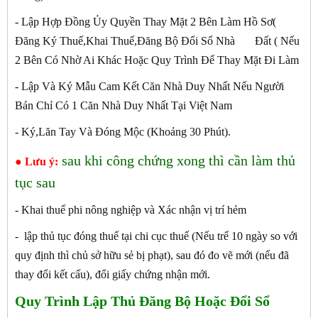
- Lập Hợp Đồng Ủy Quyền Thay Mặt 2 Bên Làm Hồ Sơ(
Đăng Ký Thuế,Khai Thuế,Đăng Bộ Đổi Sổ Nhà Đất ( Nếu
2 Bên Có Nhờ Ai Khác Hoặc Quy Trình Để Thay Mặt Đi Làm
- Lập Và Ký Mẫu Cam Kết Căn Nhà Duy Nhất Nếu Người
Bán Chỉ Có 1 Căn Nhà Duy Nhất Tại Việt Nam
- Ký,Lăn Tay Và Đóng Mộc (Khoảng 30 Phút).
sau khi công chứng xong thì cần làm thủ
● Lưu ý:
tục sau
- Khai thuế phi nông nghiệp và Xác nhận vị trí hẻm
- lập thủ tục đóng thuế tại chi cục thuế (Nếu trể 10 ngày so với
quy định thì chủ sở hữu sẻ bị phạt), sau đó đo vẽ mới (nếu đã
thay đổi kết cấu), đổi giấy chứng nhận mới.
Quy Trình Lập Thủ Đăng Bộ Hoặc Đổi Sổ