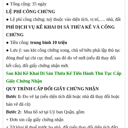
● Tổng cộng: 35 ngày
LỆ PHÍ CÔNG CHỨNG
● Lệ phí công chứng: tuỳ thuộc vào diện tích, vị trí,…. nhà, đất
PHÍ DỊCH VỤ KÊ KHAI DI SẢ THỪA KẾ VÀ CÔNG
CHỨNG
● Tiền công:
trung bình 10 triệu
● Lưu ý: sau khi công chứng xong, chủ sở hữu phải lập thủ tục
đóng thuế tại chi cục thuế, sau đó đo vẽ mới (nếu đã thay đổi
kết cấu), đổi giấy chứng nhận mới.
Sau Khi Kê Khai Di Sản Thừa Kế Tiến Hành Thủ Tục Cấp
Giấy Chứng Nhận
QUY TRÌNH CẤP ĐỔI GIẤY CHỨNG NHẬN
Bước 1:
Đo vẽ lại (nếu diện tích đất hoặc nhà đã thay đổi hoặc
bản vẽ đã cũ)
Bước 2:
Mua hồ sơ tại Uỷ ban Quận, gồm
+ Đơn xin cấp giấy chứng nhận
+ Tờ khai lệ thuế trước bạ nhà, đất (nếu thay đổi diện tích đất)