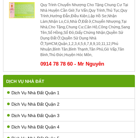
Quy Trình Chuyển Nhượng Cho Tặng Chung Cư Tại
Nhà Huyện Cần Giờ,Tư Vấn,Quy Trình,Thủ Tục,Quy
Trình,Hướng Đẫn,Điều Kiện,Lập Hồ Sơ,Nhận
Làm,Nhận Lo,Có,Nhà Ở,Đất ở,Chuyển Nhượng,Tại
Nhà,Cho Tặng,Chung Cư,Căn Hộ,Công Chứng,Sang
Tên,Sổ Hồng,Sổ Đỏ,Giấy Chứng Nhận,Quyền Sử
Dụng Đất Ở,Quyền Sử Dụng Nhà
Ở,TpHCM,Quận,1,2,3,4,5,6,7,8,9,10,11,12,Phú
Nhuận,Bình Tân,Bình Thạnh,Tân Phú,Gò Vấp,Tân
Bình,Thủ Đức,Huyện Hóc Môn,
0914 78 78 60 - Mr Nguyên
DỊCH VỤ NHÀ ĐẤT
Dịch Vụ Nhà Đất Quận 1
Dịch Vụ Nhà Đất Quận 2
Dịch Vụ Nhà Đất Quận 3
Dịch Vụ Nhà Đất Quận 4