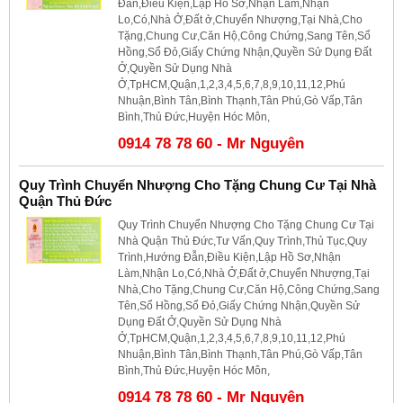
Đẫn,Điều Kiện,Lập Hồ Sơ,Nhận Làm,Nhận
Lo,Có,Nhà Ở,Đất ở,Chuyển Nhượng,Tại Nhà,Cho
Tặng,Chung Cư,Căn Hộ,Công Chứng,Sang Tên,Sổ
Hồng,Sổ Đỏ,Giấy Chứng Nhận,Quyền Sử Dụng Đất
Ở,Quyền Sử Dụng Nhà
Ở,TpHCM,Quận,1,2,3,4,5,6,7,8,9,10,11,12,Phú
Nhuận,Bình Tân,Bình Thạnh,Tân Phú,Gò Vấp,Tân
Bình,Thủ Đức,Huyện Hóc Môn,
0914 78 78 60 - Mr Nguyên
Quy Trình Chuyển Nhượng Cho Tặng Chung Cư Tại Nhà
Quận Thủ Đức
Quy Trình Chuyển Nhượng Cho Tặng Chung Cư Tại
Nhà Quận Thủ Đức,Tư Vấn,Quy Trình,Thủ Tục,Quy
Trình,Hướng Đẫn,Điều Kiện,Lập Hồ Sơ,Nhận
Làm,Nhận Lo,Có,Nhà Ở,Đất ở,Chuyển Nhượng,Tại
Nhà,Cho Tặng,Chung Cư,Căn Hộ,Công Chứng,Sang
Tên,Sổ Hồng,Sổ Đỏ,Giấy Chứng Nhận,Quyền Sử
Dụng Đất Ở,Quyền Sử Dụng Nhà
Ở,TpHCM,Quận,1,2,3,4,5,6,7,8,9,10,11,12,Phú
Nhuận,Bình Tân,Bình Thạnh,Tân Phú,Gò Vấp,Tân
Bình,Thủ Đức,Huyện Hóc Môn,
0914 78 78 60 - Mr Nguyên