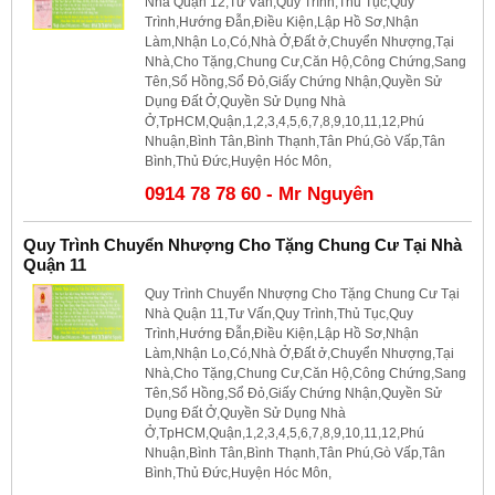
Nhà Quận 12,Tư Vấn,Quy Trình,Thủ Tục,Quy
Trình,Hướng Đẫn,Điều Kiện,Lập Hồ Sơ,Nhận
Làm,Nhận Lo,Có,Nhà Ở,Đất ở,Chuyển Nhượng,Tại
Nhà,Cho Tặng,Chung Cư,Căn Hộ,Công Chứng,Sang
Tên,Sổ Hồng,Sổ Đỏ,Giấy Chứng Nhận,Quyền Sử
Dụng Đất Ở,Quyền Sử Dụng Nhà
Ở,TpHCM,Quận,1,2,3,4,5,6,7,8,9,10,11,12,Phú
Nhuận,Bình Tân,Bình Thạnh,Tân Phú,Gò Vấp,Tân
Bình,Thủ Đức,Huyện Hóc Môn,
0914 78 78 60 - Mr Nguyên
Quy Trình Chuyển Nhượng Cho Tặng Chung Cư Tại Nhà
Quận 11
Quy Trình Chuyển Nhượng Cho Tặng Chung Cư Tại
Nhà Quận 11,Tư Vấn,Quy Trình,Thủ Tục,Quy
Trình,Hướng Đẫn,Điều Kiện,Lập Hồ Sơ,Nhận
Làm,Nhận Lo,Có,Nhà Ở,Đất ở,Chuyển Nhượng,Tại
Nhà,Cho Tặng,Chung Cư,Căn Hộ,Công Chứng,Sang
Tên,Sổ Hồng,Sổ Đỏ,Giấy Chứng Nhận,Quyền Sử
Dụng Đất Ở,Quyền Sử Dụng Nhà
Ở,TpHCM,Quận,1,2,3,4,5,6,7,8,9,10,11,12,Phú
Nhuận,Bình Tân,Bình Thạnh,Tân Phú,Gò Vấp,Tân
Bình,Thủ Đức,Huyện Hóc Môn,