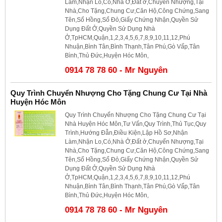
Làm,Nhận Lo,Có,Nhà Ở,Đất ở,Chuyển Nhượng,Tại
Nhà,Cho Tặng,Chung Cư,Căn Hộ,Công Chứng,Sang
Tên,Sổ Hồng,Sổ Đỏ,Giấy Chứng Nhận,Quyền Sử
Dụng Đất Ở,Quyền Sử Dụng Nhà
Ở,TpHCM,Quận,1,2,3,4,5,6,7,8,9,10,11,12,Phú
Nhuận,Bình Tân,Bình Thạnh,Tân Phú,Gò Vấp,Tân
Bình,Thủ Đức,Huyện Hóc Môn,
0914 78 78 60 - Mr Nguyên
Quy Trình Chuyển Nhượng Cho Tặng Chung Cư Tại Nhà
Huyện Hóc Môn
Quy Trình Chuyển Nhượng Cho Tặng Chung Cư Tại
Nhà Huyện Hóc Môn,Tư Vấn,Quy Trình,Thủ Tục,Quy
Trình,Hướng Đẫn,Điều Kiện,Lập Hồ Sơ,Nhận
Làm,Nhận Lo,Có,Nhà Ở,Đất ở,Chuyển Nhượng,Tại
Nhà,Cho Tặng,Chung Cư,Căn Hộ,Công Chứng,Sang
Tên,Sổ Hồng,Sổ Đỏ,Giấy Chứng Nhận,Quyền Sử
Dụng Đất Ở,Quyền Sử Dụng Nhà
Ở,TpHCM,Quận,1,2,3,4,5,6,7,8,9,10,11,12,Phú
Nhuận,Bình Tân,Bình Thạnh,Tân Phú,Gò Vấp,Tân
Bình,Thủ Đức,Huyện Hóc Môn,
0914 78 78 60 - Mr Nguyên