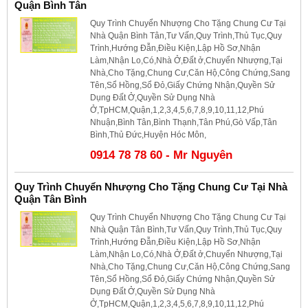
Quận Bình Tân
Quy Trình Chuyển Nhượng Cho Tặng Chung Cư Tại
Nhà Quận Bình Tân,Tư Vấn,Quy Trình,Thủ Tục,Quy
Trình,Hướng Đẫn,Điều Kiện,Lập Hồ Sơ,Nhận
Làm,Nhận Lo,Có,Nhà Ở,Đất ở,Chuyển Nhượng,Tại
Nhà,Cho Tặng,Chung Cư,Căn Hộ,Công Chứng,Sang
Tên,Sổ Hồng,Sổ Đỏ,Giấy Chứng Nhận,Quyền Sử
Dụng Đất Ở,Quyền Sử Dụng Nhà
Ở,TpHCM,Quận,1,2,3,4,5,6,7,8,9,10,11,12,Phú
Nhuận,Bình Tân,Bình Thạnh,Tân Phú,Gò Vấp,Tân
Bình,Thủ Đức,Huyện Hóc Môn,
0914 78 78 60 - Mr Nguyên
Quy Trình Chuyển Nhượng Cho Tặng Chung Cư Tại Nhà
Quận Tân Bình
Quy Trình Chuyển Nhượng Cho Tặng Chung Cư Tại
Nhà Quận Tân Bình,Tư Vấn,Quy Trình,Thủ Tục,Quy
Trình,Hướng Đẫn,Điều Kiện,Lập Hồ Sơ,Nhận
Làm,Nhận Lo,Có,Nhà Ở,Đất ở,Chuyển Nhượng,Tại
Nhà,Cho Tặng,Chung Cư,Căn Hộ,Công Chứng,Sang
Tên,Sổ Hồng,Sổ Đỏ,Giấy Chứng Nhận,Quyền Sử
Dụng Đất Ở,Quyền Sử Dụng Nhà
Ở,TpHCM,Quận,1,2,3,4,5,6,7,8,9,10,11,12,Phú