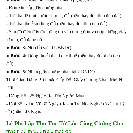
- Đơn xin cấp giấy chứng nhận
- Tờ khai lệ thuế trước bạ nhà, đất (nếu thay đổi diện tích đất)
- Tờ khai thuế sử dụng đất (nếu thay đổi diện tích đất)
- Sau đó điền đầy đủ thông tin vào trong đơn và nộp những giấy
tờ nhà, đất đang có
●
Bước 3:
Nộp hồ sơ tại UBNDQ
●
Bước 4:
Đóng thuế tại chi cục thuế (nếu thay đổi diện tích
đất)
●
Bước 5:
Nhận giấy chứng nhận tại UBNDQ
Thời Gian Đăng Bộ Hoặc Cấp Đổi Giấy Chứng Nhận Mới Nhà
Đất
- Đăng Bộ : 25 Ngày Ra Tên Người Mua
- Đổi Sổ : - Đo Vẽ 30 Ngày ( Kiểm Tra Nội Nghiệp ) - Thụ Lý
Ở Quận : 45 Ngày
Lệ Phí Lập Thủ Tục Từ Lúc Công Chứng Cho
Tới Lúc Đăng Bộ - Đổi Sổ