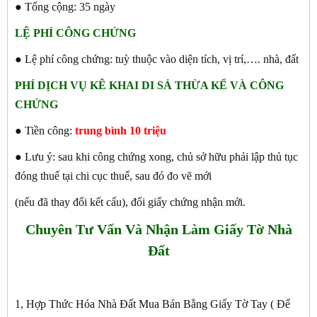
● Tổng cộng: 35 ngày
LỆ PHÍ CÔNG CHỨNG
● Lệ phí công chứng: tuỳ thuộc vào diện tích, vị trí,…. nhà, đất
PHÍ DỊCH VỤ KÊ KHAI DI SẢ THỪA KẾ VÀ CÔNG
CHỨNG
● Tiền công:
trung bình 10 triệu
● Lưu ý: sau khi công chứng xong, chủ sở hữu phải lập thủ tục
đóng thuế tại chi cục thuế, sau đó đo vẽ mới
(nếu đã thay đổi kết cấu), đổi giấy chứng nhận mới.
Chuyên Tư Vấn Và Nhận Làm Giấy Tờ Nhà
Đất
1, Hợp Thức Hóa Nhà Đất Mua Bán Bằng Giấy Tờ Tay ( Để