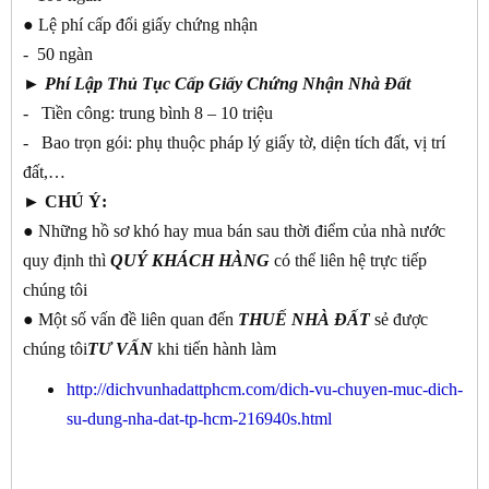
● Lệ phí cấp đổi giấy chứng nhận
- 50 ngàn
►
Phí Lập Thủ Tục Cấp Giấy Chứng Nhận Nhà Đất
- Tiền công: trung bình 8 – 10 triệu
- Bao trọn gói: phụ thuộc pháp lý giấy tờ, diện tích đất, vị trí
đất,…
► CHÚ Ý:
● Những hồ sơ khó hay mua bán sau thời điểm của nhà nước
quy định thì
QUÝ KHÁCH
HÀNG
có thể liên hệ trực tiếp
chúng tôi
● Một số vấn đề liên quan đến
THUẾ NHÀ ĐẤT
sẻ được
chúng tôi
TƯ
VẤN
khi tiến hành làm
http://dichvunhadattphcm.com/dich-vu-chuyen-muc-dich-
su-dung-nha-dat-tp-hcm-216940s.html