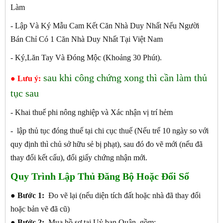
Làm
- Lập Và Ký Mẫu Cam Kết Căn Nhà Duy Nhất Nếu Người
Bán Chỉ Có 1 Căn Nhà Duy Nhất Tại Việt Nam
- Ký,Lăn Tay Và Đóng Mộc (Khoảng 30 Phút).
sau khi công chứng xong thì cần làm thủ
● Lưu ý:
tục sau
- Khai thuế phi nông nghiệp và Xác nhận vị trí hẻm
- lập thủ tục đóng thuế tại chi cục thuế (Nếu trể 10 ngày so với
quy định thì chủ sở hữu sẻ bị phạt), sau đó đo vẽ mới (nếu đã
thay đổi kết cấu), đổi giấy chứng nhận mới.
Quy Trình Lập Thủ Đăng Bộ Hoặc Đổi Sổ
●
Bước 1:
Đo vẽ lại (nếu diện tích đất hoặc nhà đã thay đổi
hoặc bản vẽ đã cũ)
●
Bước 2:
Mua hồ sơ tại Uỷ ban Quận, gồm: