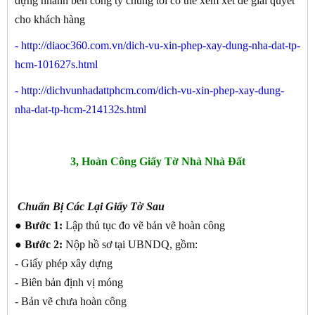
dựng nhanh bên công ty chúng tôi có thể xem xét để giải quyết
cho khách hàng
-
http://diaoc360.com.vn/dich-vu-xin-phep-xay-dung-nha-dat-tp-
hcm-101627s.html
-
http://dichvunhadattphcm.com/dich-vu-xin-phep-xay-dung-
nha-dat-tp-hcm-214132s.html
3, Hoàn Công Giấy Tờ Nhà Nhà Đất
Chuẩn Bị Các Lại Giấy Tờ Sau
● Bước 1:
Lập thủ tục đo vẽ bản vẽ hoàn công
● Bước 2:
Nộp hồ sơ tại UBNDQ, gồm:
- Giấy phép xây dựng
- Biên bản định vị móng
- Bản vẽ chưa hoàn công