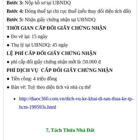
Bước 3:
Nộp hồ sơ tại UBNDQ
Bước 4:
Đóng thuế tại chi cục thuế (nếu thay đổi diện tích đất)
Bước 5:
Nhận giấy chứng nhận tại UBNDQ
THỜI GIAN
CẤP ĐỔI GIẤY CHỨNG NHẬN
● Đo vẽ lại: 15 ngày
● Thụ lý tại UBNDQ: 45 ngày
LỆ PHÍ CẤP
ĐỔI GIẤY CHỨNG NHẬN
● phí cấp đổi giấy chứng nhận mới là :50.000 đ
PHÍ DỊCH VỤ CẤP
ĐỔI GIẤY CHỨNG NHẬN
● Tiền công: 4 triệu đồng
● Bản vẽ: Tuỳ theo diện tích và nhà cụ thể
http://diaoc360.com.vn/dich-vu-ke-khai-di-san-thua-ke-tp-
hcm-199593s.html
7, Tách Thửa Nhà Đất