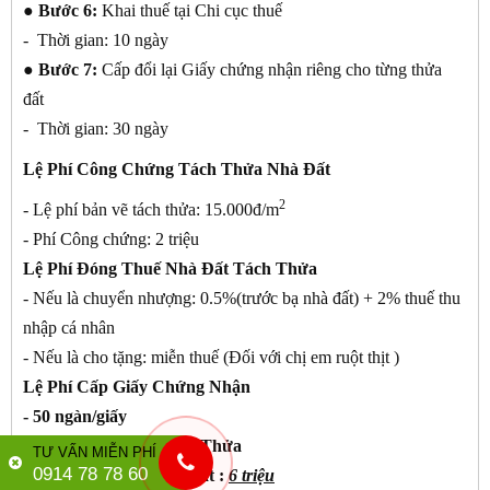
● Bước 6:
Khai thuế tại Chi cục thuế
- Thời gian: 10 ngày
● Bước 7:
Cấp đổi lại Giấy chứng nhận riêng cho từng thửa
đất
- Thời gian: 30 ngày
Lệ Phí Công Chứng Tách Thửa Nhà Đất
2
- Lệ phí bản vẽ tách thửa: 15.000đ/m
- Phí Công chứng: 2 triệu
Lệ Phí Đóng Thuế Nhà Đất Tách Thửa
- Nếu là chuyển nhượng: 0.5%(trước bạ nhà đất) + 2% thuế thu
nhập cá nhân
- Nếu là cho tặng: miễn thuế (Đối với chị em ruột thịt )
Lệ Phí Cấp Giấy Chứng Nhận
- 50 ngàn/giấy
Phí Lập Thủ Tục Tách Thửa
TƯ VẤN MIỄN PHÍ
0914 78 78 60
- Phí Tách Thửa Nhà Đất :
6 triệu