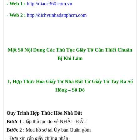
- Web 1 :
http://diaoc360.com.vn
- Web 2 :
http://dichvunhadattphcm.com
Một Số Nội Dung Các Thủ Tục Giấy Tờ Cần Thiết Chuẩn
Bị Khi Làm
1, Hợp Thức Hóa Giấy Tờ Nhà Đất Từ Giấy Tờ Tay Ra Sổ
Hồng – Sổ Đỏ
Quy Trình Hợp Thức Hóa Nhà Đất
Bước 1
: lập thủ tục đo vẻ NHÀ – ĐẤT
Bước 2
: Mua hồ sơ tại Ủy ban Quận gồm
- Đơn xin cấp giấy chứng nhận