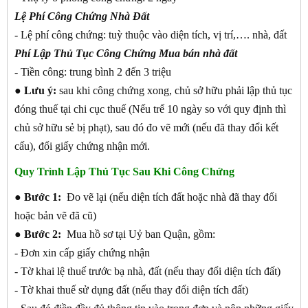
Lệ Phí Công Chứng Nhà Đất
- Lệ phí công chứng: tuỳ thuộc vào diện tích, vị trí,…. nhà, đất
Phí Lập Thủ Tục Công Chứng Mua bán nhà đất
- Tiền công: trung bình 2 đến 3 triệu
● Lưu ý:
sau khi công chứng xong, chủ sở hữu phải lập thủ tục
đóng thuế tại chi cục thuế (Nếu trể 10 ngày so với quy định thì
chủ sở hữu sẻ bị phạt), sau đó đo vẽ mới (nếu đã thay đổi kết
cấu), đổi giấy chứng nhận mới.
Quy Trình Lập Thủ Tục Sau Khi Công Chứng
●
Bước 1:
Đo vẽ lại (nếu diện tích đất hoặc nhà đã thay đổi
hoặc bản vẽ đã cũ)
●
Bước 2:
Mua hồ sơ tại Uỷ ban Quận, gồm:
- Đơn xin cấp giấy chứng nhận
- Tờ khai lệ thuế trước bạ nhà, đất (nếu thay đổi diện tích đất)
- Tờ khai thuế sử dụng đất (nếu thay đổi diện tích đất)