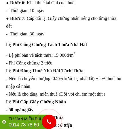
● Bước 6:
Khai thuế tại Chi cục thuế
- Thời gian: 10 ngày
● Bước 7:
Cấp đổi lại Giấy chứng nhận riêng cho từng thửa
đất
- Thời gian: 30 ngày
Lệ Phí Công Chứng Tách Thửa Nhà Đất
2
- Lệ phí bản vẽ tách thửa: 15.000đ/m
- Phí Công chứng: 2 triệu
Lệ Phí Đóng Thuế Nhà Đất Tách Thửa
- Nếu là chuyển nhượng: 0.5%(trước bạ nhà đất) + 2% thuế thu
nhập cá nhân
- Nếu là cho tặng: miễn thuế (Đối với chị em ruột thịt )
Lệ Phí Cấp Giấy Chứng Nhận
- 50 ngàn/giấy
Phí Lập Thủ Tục Tách Thửa
TƯ VẤN MIỄN PHÍ
0914 78 78 60
- Phí Tách Thửa Nhà Đất :
6 triệu