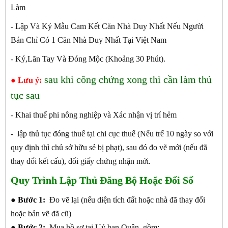
Làm
- Lập Và Ký Mẫu Cam Kết Căn Nhà Duy Nhất Nếu Người
Bán Chỉ Có 1 Căn Nhà Duy Nhất Tại Việt Nam
- Ký,Lăn Tay Và Đóng Mộc (Khoảng 30 Phút).
sau khi công chứng xong thì cần làm thủ
● Lưu ý:
tục sau
- Khai thuế phi nông nghiệp và Xác nhận vị trí hẻm
- lập thủ tục đóng thuế tại chi cục thuế (Nếu trể 10 ngày so với
quy định thì chủ sở hữu sẻ bị phạt), sau đó đo vẽ mới (nếu đã
thay đổi kết cấu), đổi giấy chứng nhận mới.
Quy Trình Lập Thủ Đăng Bộ Hoặc Đổi Sổ
●
Bước 1:
Đo vẽ lại (nếu diện tích đất hoặc nhà đã thay đổi
hoặc bản vẽ đã cũ)
●
Bước 2:
Mua hồ sơ tại Uỷ ban Quận, gồm: