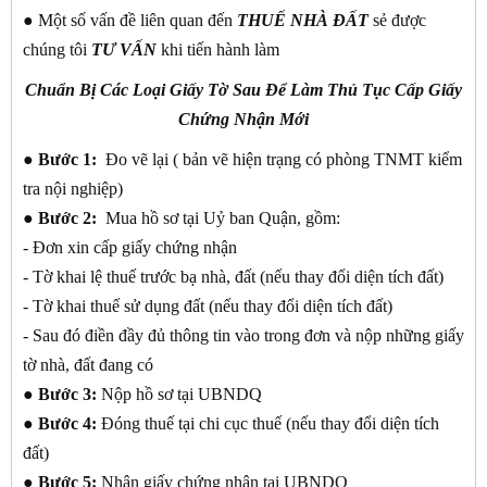
● Một số vấn đề liên quan đến
THUẾ NHÀ ĐẤT
sẻ được
chúng tôi
TƯ VẤN
khi tiến hành làm
Chuẩn Bị Các Loại Giấy Tờ Sau Để Làm Thủ Tục Cấp Giấy
Chứng Nhận Mới
●
Bước 1:
Đo vẽ lại ( bản vẽ hiện trạng có phòng TNMT kiểm
tra nội nghiệp)
●
Bước 2:
Mua hồ sơ tại Uỷ ban Quận, gồm:
- Đơn xin cấp giấy chứng nhận
- Tờ khai lệ thuế trước bạ nhà, đất (nếu thay đổi diện tích đất)
- Tờ khai thuế sử dụng đất (nếu thay đổi diện tích đất)
- Sau đó điền đầy đủ thông tin vào trong đơn và nộp những giấy
tờ nhà, đất đang có
●
Bước 3:
Nộp hồ sơ tại UBNDQ
●
Bước 4:
Đóng thuế tại chi cục thuế (nếu thay đổi diện tích
đất)
●
Bước 5:
Nhận giấy chứng nhận tại UBNDQ