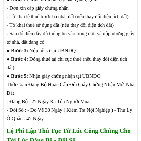
- Đơn xin cấp giấy chứng nhận
- Tờ khai lệ thuế trước bạ nhà, đất (nếu thay đổi diện tích đất)
- Tờ khai thuế sử dụng đất (nếu thay đổi diện tích đất)
- Sau đó điền đầy đủ thông tin vào trong đơn và nộp những giấy
tờ nhà, đất đang có
●
Bước 3:
Nộp hồ sơ tại UBNDQ
●
Bước 4:
Đóng thuế tại chi cục thuế (nếu thay đổi diện tích
đất)
●
Bước 5:
Nhận giấy chứng nhận tại UBNDQ
Thời Gian Đăng Bộ Hoặc Cấp Đổi Giấy Chứng Nhận Mới Nhà
Đất
- Đăng Bộ : 25 Ngày Ra Tên Người Mua
- Đổi Sổ : - Đo Vẽ 30 Ngày ( Kiểm Tra Nội Nghiệp ) - Thụ Lý
Ở Quận : 45 Ngày
Lệ Phí Lập Thủ Tục Từ Lúc Công Chứng Cho
Tới Lúc Đăng Bộ - Đổi Sổ