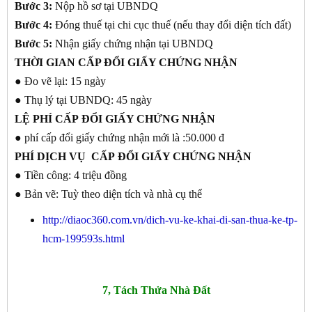
Bước 3:
Nộp hồ sơ tại UBNDQ
Bước 4:
Đóng thuế tại chi cục thuế (nếu thay đổi diện tích đất)
Bước 5:
Nhận giấy chứng nhận tại UBNDQ
THỜI GIAN
CẤP ĐỔI GIẤY CHỨNG NHẬN
● Đo vẽ lại: 15 ngày
● Thụ lý tại UBNDQ: 45 ngày
LỆ PHÍ CẤP
ĐỔI GIẤY CHỨNG NHẬN
● phí cấp đổi giấy chứng nhận mới là :50.000 đ
PHÍ DỊCH VỤ CẤP
ĐỔI GIẤY CHỨNG NHẬN
● Tiền công: 4 triệu đồng
● Bản vẽ: Tuỳ theo diện tích và nhà cụ thể
http://diaoc360.com.vn/dich-vu-ke-khai-di-san-thua-ke-tp-
hcm-199593s.html
7, Tách Thửa Nhà Đất