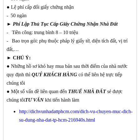
● Lệ phí cấp đổi giấy chứng nhận
- 50 ngàn
►
Phí Lập Thủ Tục Cấp Giấy Chứng Nhận Nhà Đất
- Tiền công: trung bình 8 – 10 triệu
- Bao trọn gói: phụ thuộc pháp lý giấy tờ, diện tích đất, vị trí
đất,…
► CHÚ Ý:
● Những hồ sơ khó hay mua bán sau thời điểm của nhà nước
quy định thì
QUÝ KHÁCH
HÀNG
có thể liên hệ trực tiếp
chúng tôi
● Một số vấn đề liên quan đến
THUẾ NHÀ ĐẤT
sẻ được
chúng tôi
TƯ
VẤN
khi tiến hành làm
http://dichvunhadattphcm.com/dich-vu-chuyen-muc-dich-
su-dung-nha-dat-tp-hcm-216940s.html