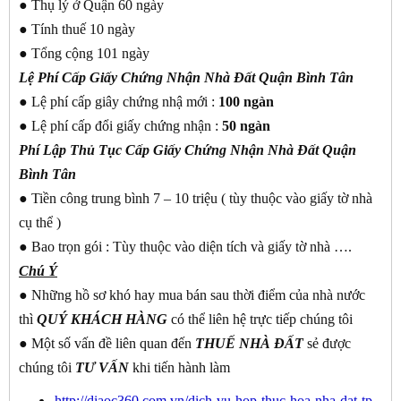
● Thụ lý ở Quận 60 ngày
● Tính thuế 10 ngày
● Tổng cộng 101 ngày
Lệ Phí Cấp Giấy Chứng Nhận Nhà Đất Quận Bình Tân
● Lệ phí cấp giây chứng nhậ mới :
100 ngàn
● Lệ phí cấp đổi giấy chứng nhận :
50 ngàn
Phí Lập Thủ Tục Cấp Giấy Chứng Nhận Nhà Đất Quận
Bình Tân
● Tiền công trung bình 7 – 10 triệu ( tùy thuộc vào giấy tờ nhà
cụ thể )
● Bao trọn gói : Tùy thuộc vào diện tích và giấy tờ nhà ….
Chú Ý
● Những hồ sơ khó hay mua bán sau thời điểm của nhà nước
thì
QUÝ KHÁCH
HÀNG
có thể liên hệ trực tiếp chúng tôi
● Một số vấn đề liên quan đến
THUẾ NHÀ ĐẤT
sẻ được
chúng tôi
TƯ VẤN
khi tiến hành làm
http://diaoc360.com.vn/dich-vu-hop-thuc-hoa-nha-dat-tp-