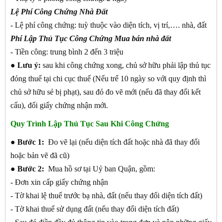
Lệ Phí Công Chứng Nhà Đất
- Lệ phí công chứng: tuỳ thuộc vào diện tích, vị trí,…. nhà, đất
Phí Lập Thủ Tục Công Chứng Mua bán nhà đất
- Tiền công: trung bình 2 đến 3 triệu
● Lưu ý:
sau khi công chứng xong, chủ sở hữu phải lập thủ tục
đóng thuế tại chi cục thuế (Nếu trể 10 ngày so với quy định thì
chủ sở hữu sẻ bị phạt), sau đó đo vẽ mới (nếu đã thay đổi kết
cấu), đổi giấy chứng nhận mới.
Quy Trình Lập Thủ Tục Sau Khi Công Chứng
●
Bước 1:
Đo vẽ lại (nếu diện tích đất hoặc nhà đã thay đổi
hoặc bản vẽ đã cũ)
●
Bước 2:
Mua hồ sơ tại Uỷ ban Quận, gồm:
- Đơn xin cấp giấy chứng nhận
- Tờ khai lệ thuế trước bạ nhà, đất (nếu thay đổi diện tích đất)
- Tờ khai thuế sử dụng đất (nếu thay đổi diện tích đất)