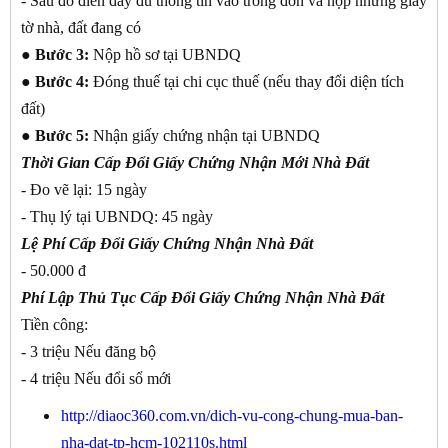
- Sau đó điền đầy đủ thông tin vào trong đơn và nộp những giấy
tờ nhà, đất đang có
●
Bước 3:
Nộp hồ sơ tại UBNDQ
●
Bước 4:
Đóng thuế tại chi cục thuế (nếu thay đổi diện tích
đất)
●
Bước 5:
Nhận giấy chứng nhận tại UBNDQ
Thời Gian Cấp Đổi Giấy Chứng Nhận Mới Nhà Đất
- Đo vẽ lại: 15 ngày
- Thụ lý tại UBNDQ: 45 ngày
Lệ Phí Cấp Đổi Giấy Chứng Nhận Nhà Đất
- 50.000 đ
Phí Lập Thủ Tục Cấp Đổi Giấy Chứng Nhận Nhà Đất
Tiền công:
- 3 triệu Nếu đăng bộ
- 4 triệu Nếu đổi sổ mới
http://diaoc360.com.vn/dich-vu-cong-chung-mua-ban-
nha-dat-tp-hcm-102110s.html