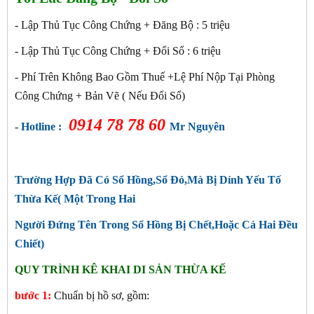
- Lập Thủ Tục Công Chứng + Đăng Bộ : 5 triệu
- Lập Thủ Tục Công Chứng + Đổi Sổ : 6
triệu
- Phí Trên Không Bao Gồm Thuế +Lệ Phí Nộp Tại Phòng
Công Chứng + Bản Vẽ ( Nếu Đổi Sổ)
0914 78 78 60
-
Hotline :
Mr Nguyên
Trường Hợp Đã Có Sổ Hồng,Sổ Đỏ,Mà Bị Dính Yếu Tố
Thừa Kế( Một Trong Hai
Người Đứng Tên Trong Sổ Hồng Bị Chết,Hoặc Cả Hai Đều
Chiết)
QUY TRÌNH KÊ KHAI DI SẢN THỪA KẾ
bước 1:
Chuẩn bị hồ sơ, gồm: