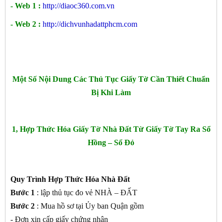
- Web 1 :
http://diaoc360.com.vn
- Web 2 :
http://dichvunhadattphcm.com
Một Số Nội Dung Các Thủ Tục Giấy Tờ Cần Thiết Chuẩn
Bị Khi Làm
1, Hợp Thức Hóa Giấy Tờ Nhà Đất Từ Giấy Tờ Tay Ra Sổ
Hồng – Sổ Đỏ
Quy Trình Hợp Thức Hóa Nhà Đất
Bước 1
: lập thủ tục đo vẻ NHÀ – ĐẤT
Bước 2
: Mua hồ sơ tại Ủy ban Quận gồm
- Đơn xin cấp giấy chứng nhận