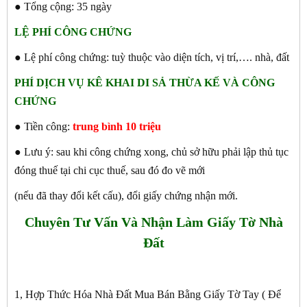
● Tổng cộng: 35 ngày
LỆ PHÍ CÔNG CHỨNG
● Lệ phí công chứng: tuỳ thuộc vào diện tích, vị trí,…. nhà, đất
PHÍ DỊCH VỤ KÊ KHAI DI SẢ THỪA KẾ VÀ CÔNG
CHỨNG
● Tiền công:
trung bình 10 triệu
● Lưu ý: sau khi công chứng xong, chủ sở hữu phải lập thủ tục
đóng thuế tại chi cục thuế, sau đó đo vẽ mới
(nếu đã thay đổi kết cấu), đổi giấy chứng nhận mới.
Chuyên Tư Vấn Và Nhận Làm Giấy Tờ Nhà
Đất
1, Hợp Thức Hóa Nhà Đất Mua Bán Bằng Giấy Tờ Tay ( Để