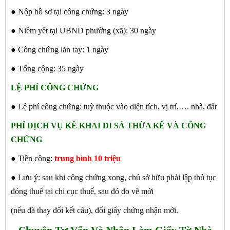
● Nộp hồ sơ tại công chứng: 3 ngày
● Niêm yết tại UBND phường (xã): 30 ngày
● Công chứng lăn tay: 1 ngày
● Tổng cộng: 35 ngày
LỆ PHÍ CÔNG CHỨNG
● Lệ phí công chứng: tuỳ thuộc vào diện tích, vị trí,…. nhà, đất
PHÍ DỊCH VỤ KÊ KHAI DI SẢ THỪA KẾ VÀ CÔNG
CHỨNG
● Tiền công:
trung bình 10 triệu
● Lưu ý: sau khi công chứng xong, chủ sở hữu phải lập thủ tục
đóng thuế tại chi cục thuế, sau đó đo vẽ mới
(nếu đã thay đổi kết cấu), đổi giấy chứng nhận mới.
Chuyên Tư Vấn Và Nhận Làm Giấy Tờ Nhà