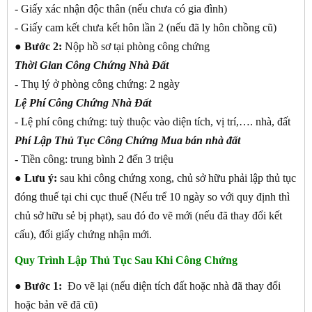
- Giấy xác nhận độc thân (nếu chưa có gia đình)
- Giấy cam kết chưa kết hôn lần 2 (nếu đã ly hôn chồng cũ)
●
Bước 2:
Nộp hồ sơ tại phòng công chứng
Thời Gian Công Chứng Nhà Đất
- Thụ lý ở phòng công chứng: 2 ngày
Lệ Phí Công Chứng Nhà Đất
- Lệ phí công chứng: tuỳ thuộc vào diện tích, vị trí,…. nhà, đất
Phí Lập Thủ Tục Công Chứng Mua bán nhà đất
- Tiền công: trung bình 2 đến 3 triệu
● Lưu ý:
sau khi công chứng xong, chủ sở hữu phải lập thủ tục
đóng thuế tại chi cục thuế (Nếu trể 10 ngày so với quy định thì
chủ sở hữu sẻ bị phạt), sau đó đo vẽ mới (nếu đã thay đổi kết
cấu), đổi giấy chứng nhận mới.
Quy Trình Lập Thủ Tục Sau Khi Công Chứng
●
Bước 1:
Đo vẽ lại (nếu diện tích đất hoặc nhà đã thay đổi
hoặc bản vẽ đã cũ)