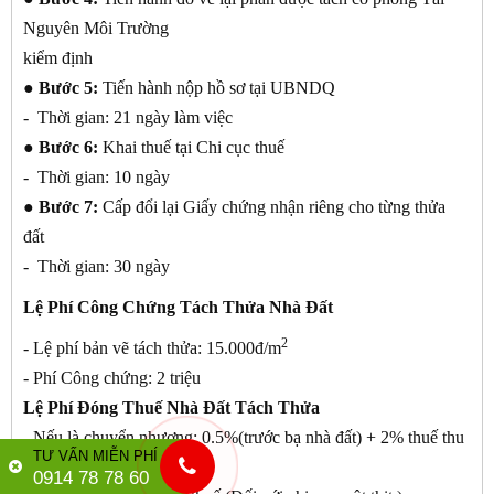
Nguyên Môi Trường
kiểm định
● Bước 5:
Tiến hành nộp hồ sơ tại UBNDQ
- Thời gian: 21 ngày làm việc
● Bước 6:
Khai thuế tại Chi cục thuế
- Thời gian: 10 ngày
● Bước 7:
Cấp đổi lại Giấy chứng nhận riêng cho từng thửa
đất
- Thời gian: 30 ngày
Lệ Phí Công Chứng Tách Thửa Nhà Đất
2
- Lệ phí bản vẽ tách thửa: 15.000đ/m
- Phí Công chứng: 2 triệu
Lệ Phí Đóng Thuế Nhà Đất Tách Thửa
- Nếu là chuyển nhượng: 0.5%(trước bạ nhà đất) + 2% thuế thu
TƯ VẤN MIỄN PHÍ
nhập cá nhân
0914 78 78 60