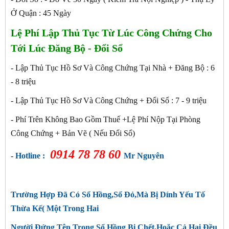
Ở Quận : 45 Ngày
Lệ Phí Lập Thủ Tục Từ Lúc Công Chứng Cho
Tới Lúc Đăng Bộ - Đổi Sổ
- Lập Thủ Tục Hồ Sơ Và Công Chứng Tại Nhà + Đăng Bộ : 6
- 8 triệu
- Lập Thủ Tục Hồ Sơ Và Công Chứng + Đổi Sổ : 7 - 9
triệu
- Phí Trên Không Bao Gồm Thuế +Lệ Phí Nộp Tại Phòng
Công Chứng + Bản Vẽ ( Nếu Đổi Sổ)
0914 78 78 60
-
Hotline :
Mr Nguyên
Trường Hợp Đã Có Sổ Hồng,Sổ Đỏ,Mà Bị Dính Yếu Tố
Thừa Kế( Một Trong Hai
Người Đứng Tên Trong Sổ Hồng Bị Chết,Hoặc Cả Hai Đều