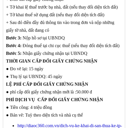
+ Tờ khai lệ thuế trước bạ nhà, đất (nếu thay đổi diện tích đất)
+ Tờ khai thuế sử dụng đất (nếu thay đổi diện tích đất)
+ Sau đó điền đầy đủ thông tin vào trong đơn và nộp những
giấy tờ nhà, đất đang có
Bước 3:
Nộp hồ sơ tại UBNDQ
Bước 4:
Đóng thuế tại chi cục thuế (nếu thay đổi diện tích đất)
Bước 5:
Nhận giấy chứng nhận tại UBNDQ
THỜI GIAN
CẤP ĐỔI GIẤY CHỨNG NHẬN
● Đo vẽ lại: 15 ngày
● Thụ lý tại UBNDQ: 45 ngày
LỆ PHÍ CẤP
ĐỔI GIẤY CHỨNG NHẬN
● phí cấp đổi giấy chứng nhận mới là :50.000 đ
PHÍ DỊCH VỤ CẤP
ĐỔI GIẤY CHỨNG NHẬN
● Tiền công: 4 triệu đồng
● Bản vẽ: Tuỳ theo diện tích và nhà cụ thể
http://diaoc360.com.vn/dich-vu-ke-khai-di-san-thua-ke-tp-