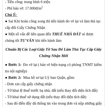
- Tiền công: trung bình 6 triệu
2
- Phí bản vẽ: 17.000đ/m
Chú Ý:
● Sai Khi hoàn công xong thì tiến hành đo vẽ lại và làm thủ tục
cấp đổi Giấy Chứng Nhận
● Một số vấn đề liên quan đến
THUẾ NHÀ ĐẤT
sẻ được
chúng tôi
TƯ VẤN
khi tiến hành làm
Chuẩn Bị Các Loại Giấy Tờ Sau Để Làm Thủ Tục Cấp Giấy
Chứng Nhận Mới
●
Bước 1:
Đo vẽ lại ( bản vẽ hiện trạng có phòng TNMT kiểm
tra nội nghiệp)
●
Bước 2:
Mua hồ sơ tại Uỷ ban Quận, gồm:
- Đơn xin cấp giấy chứng nhận
- Tờ khai lệ thuế trước bạ nhà, đất (nếu thay đổi diện tích đất)
- Tờ khai thuế sử dụng đất (nếu thay đổi diện tích đất)
- Sau đó điền đầy đủ thông tin vào trong đơn và nộp những giấy