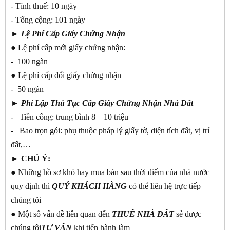
- Tính thuế: 10 ngày
- Tổng cộng: 101 ngày
►
Lệ Phí Cấp Giấy Chứng Nhận
● Lệ phí cấp mới giấy chứng nhận:
- 100 ngàn
● Lệ phí cấp đổi giấy chứng nhận
- 50 ngàn
►
Phí Lập Thủ Tục Cấp Giấy Chứng Nhận Nhà Đất
- Tiền công: trung bình 8 – 10 triệu
- Bao trọn gói: phụ thuộc pháp lý giấy tờ, diện tích đất, vị trí
đất,…
► CHÚ Ý:
● Những hồ sơ khó hay mua bán sau thời điểm của nhà nước
quy định thì
QUÝ KHÁCH
HÀNG
có thể liên hệ trực tiếp
chúng tôi
● Một số vấn đề liên quan đến
THUẾ NHÀ ĐẤT
sẻ được
chúng tôi
TƯ
VẤN
khi tiến hành làm