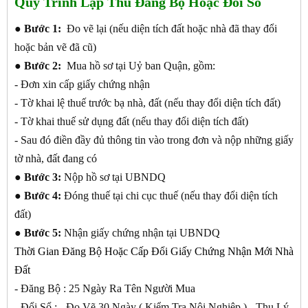
Quy Trình Lập Thủ Đăng Bộ Hoặc Đổi Sổ
●
Bước 1:
Đo vẽ lại (nếu diện tích đất hoặc nhà đã thay đổi
hoặc bản vẽ đã cũ)
●
Bước 2:
Mua hồ sơ tại Uỷ ban Quận, gồm:
- Đơn xin cấp giấy chứng nhận
- Tờ khai lệ thuế trước bạ nhà, đất (nếu thay đổi diện tích đất)
- Tờ khai thuế sử dụng đất (nếu thay đổi diện tích đất)
- Sau đó điền đầy đủ thông tin vào trong đơn và nộp những giấy
tờ nhà, đất đang có
●
Bước 3:
Nộp hồ sơ tại UBNDQ
●
Bước 4:
Đóng thuế tại chi cục thuế (nếu thay đổi diện tích
đất)
●
Bước 5:
Nhận giấy chứng nhận tại UBNDQ
Thời Gian Đăng Bộ Hoặc Cấp Đổi Giấy Chứng Nhận Mới Nhà
Đất
- Đăng Bộ : 25 Ngày Ra Tên Người Mua
- Đổi Sổ : - Đo Vẽ 30 Ngày ( Kiểm Tra Nội Nghiệp ) - Thụ Lý