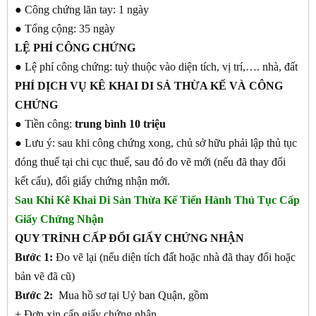
● Công chứng lăn tay: 1 ngày
● Tổng cộng: 35 ngày
LỆ PHÍ CÔNG CHỨNG
● Lệ phí công chứng: tuỳ thuộc vào diện tích, vị trí,…. nhà, đất
PHÍ DỊCH VỤ KÊ KHAI DI SẢ THỪA KẾ VÀ CÔNG
CHỨNG
● Tiền công:
trung bình 10 triệu
● Lưu ý: sau khi công chứng xong, chủ sở hữu phải lập thủ tục
đóng thuế tại chi cục thuế, sau đó đo vẽ mới (nếu đã thay đổi
kết cấu), đổi giấy chứng nhận mới.
Sau Khi Kê Khai Di Sản Thừa Kế Tiến Hành Thủ Tục Cấp
Giấy Chứng Nhận
QUY TRÌNH CẤP ĐỔI GIẤY CHỨNG NHẬN
Bước 1:
Đo vẽ lại (nếu diện tích đất hoặc nhà đã thay đổi hoặc
bản vẽ đã cũ)
Bước 2:
Mua hồ sơ tại Uỷ ban Quận, gồm
+ Đơn xin cấp giấy chứng nhận