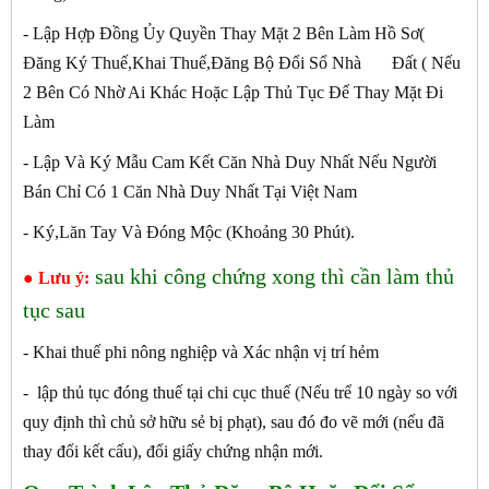
- Lập Hợp Đồng Ủy Quyền Thay Mặt 2 Bên Làm Hồ Sơ(
Đăng Ký Thuế,Khai Thuế,Đăng Bộ Đổi Sổ Nhà Đất ( Nếu
2 Bên Có Nhờ Ai Khác Hoặc Lập Thủ Tục Để Thay Mặt Đi
Làm
- Lập Và Ký Mẫu Cam Kết Căn Nhà Duy Nhất Nếu Người
Bán Chỉ Có 1 Căn Nhà Duy Nhất Tại Việt Nam
- Ký,Lăn Tay Và Đóng Mộc (Khoảng 30 Phút).
sau khi công chứng xong thì cần làm thủ
● Lưu ý:
tục sau
- Khai thuế phi nông nghiệp và Xác nhận vị trí hẻm
- lập thủ tục đóng thuế tại chi cục thuế (Nếu trể 10 ngày so với
quy định thì chủ sở hữu sẻ bị phạt), sau đó đo vẽ mới (nếu đã
thay đổi kết cấu), đổi giấy chứng nhận mới.