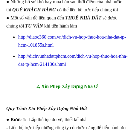
● Những hồ sơ khó hay mua bán sau thời điểm của nhà nước
thì
QUÝ KHÁCH
HÀNG
có thể liên hệ trực tiếp chúng tôi
● Một số vấn đề liên quan đến
THUẾ NHÀ ĐẤT
sẻ được
chúng tôi
TƯ VẤN
khi tiến hành làm
http://diaoc360.com.vn/dich-vu-hop-thuc-hoa-nha-dat-tp-
hcm-101855s.html
http://dichvunhadattphcm.com/dich-vu-hop-thuc-hoa-nha-
dat-tp-hcm-214130s.html
2, Xin Phép Xây Dựng Nhà Ở
Quy Trình Xin Phép Xây Dựng Nhà Đất
● Bước 1:
Lập thủ tục đo vẽ, thiết kế nhà
- Liên hệ trực tiếp những công ty có chức năng để tiến hành đo