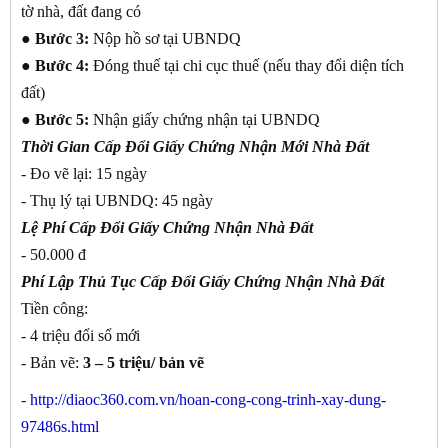
tờ nhà, đất đang có
●
Bước 3:
Nộp hồ sơ tại UBNDQ
●
Bước 4:
Đóng thuế tại chi cục thuế (nếu thay đổi diện tích
đất)
●
Bước 5:
Nhận giấy chứng nhận tại UBNDQ
Thời Gian Cấp Đổi Giấy Chứng Nhận Mới Nhà Đất
- Đo vẽ lại: 15 ngày
- Thụ lý tại UBNDQ: 45 ngày
Lệ Phí Cấp Đổi Giấy Chứng Nhận Nhà Đất
- 50.000 đ
Phí Lập Thủ Tục Cấp Đổi Giấy Chứng Nhận Nhà Đất
Tiền công:
- 4 triệu đổi sổ mới
- Bản vẽ:
3 – 5 triệu/ bản vẽ
-
http://diaoc360.com.vn/hoan-cong-cong-trinh-xay-dung-
97486s.html