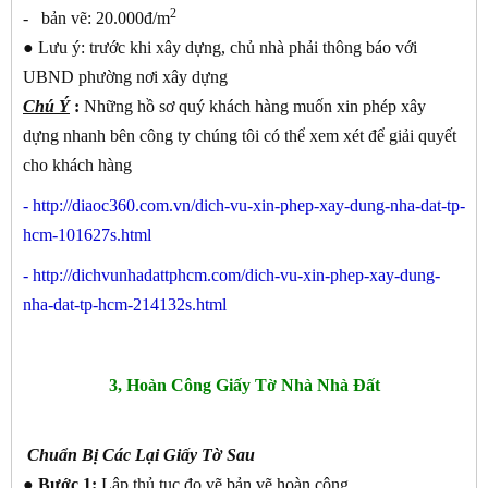
2
- bản vẽ: 20.000đ/m
●
Lưu ý: trước khi xây dựng, chủ nhà phải thông báo với
UBND phường nơi xây dựng
Chú Ý
:
Những hồ sơ quý khách hàng muốn xin phép xây
dựng nhanh bên công ty chúng tôi có thể xem xét để giải quyết
cho khách hàng
-
http://diaoc360.com.vn/dich-vu-xin-phep-xay-dung-nha-dat-tp-
hcm-101627s.html
-
http://dichvunhadattphcm.com/dich-vu-xin-phep-xay-dung-
nha-dat-tp-hcm-214132s.html
3, Hoàn Công Giấy Tờ Nhà Nhà Đất
Chuẩn Bị Các Lại Giấy Tờ Sau
● Bước 1:
Lập thủ tục đo vẽ bản vẽ hoàn công