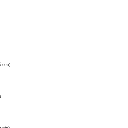
ó con)
u
 sản)