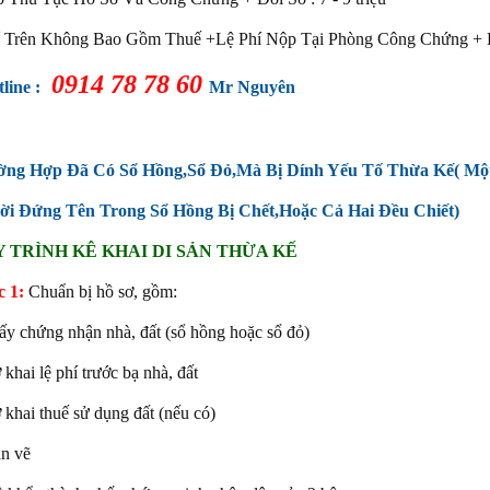
í Trên Không Bao Gồm Thuế +Lệ Phí Nộp Tại Phòng Công Chứng + 
0914 78 78 60
line :
Mr Nguyên
ờng Hợp Đã Có Sổ Hồng,Sổ Đỏ,Mà Bị Dính Yếu Tố Thừa Kế( Mộ
ời Đứng Tên Trong Sổ Hồng Bị Chết,Hoặc Cả Hai Đều Chiết)
 TRÌNH KÊ KHAI DI SẢN THỪA KẾ
 1:
Chuẩn bị hồ sơ, gồm:
ấy chứng nhận nhà, đất (sổ hồng hoặc sổ đỏ)
 khai lệ phí trước bạ nhà, đất
 khai thuế sử dụng đất (nếu có)
n vẽ