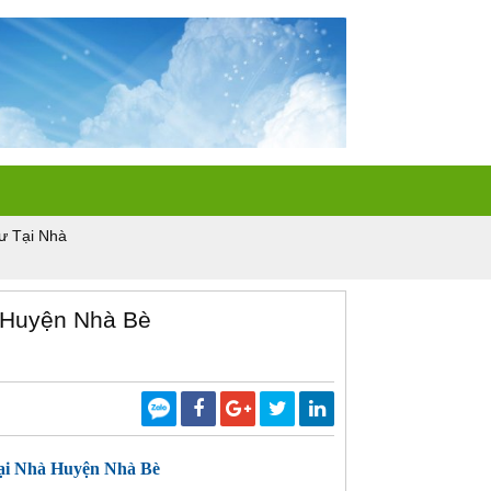
ư Tại Nhà
 Huyện Nhà Bè
i Nhà Huyện Nhà Bè