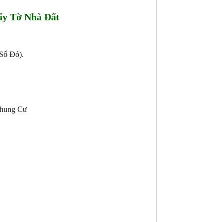
y Tờ Nhà Đất
Sổ Đỏ).
Chung Cư