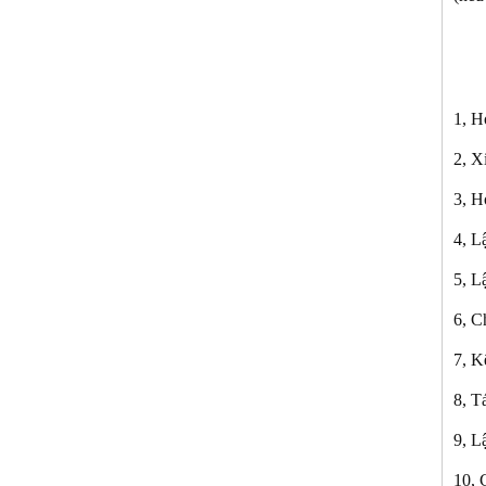
1, H
2, X
3, H
4, 
5, L
6, C
7, K
8, T
9, L
10, 