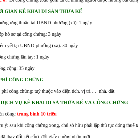
I GIAN KÊ KHAI DI SẢN THỪA KẾ
ứng ưng thuận tại UBND phường (xã): 1 ngày
p hồ sơ tại công chứng: 3 ngày
êm yết tại UBND phường (xã): 30 ngày
ng chứng lăn tay: 1 ngày
ng cộng: 35 ngày
 PHÍ CÔNG CHỨNG
 phí công chứng: tuỳ thuộc vào diện tích, vị trí,…. nhà, đất
 DỊCH VỤ KÊ KHAI DI SẢ THỪA KẾ VÀ CÔNG CHỨNG
ền công:
trung bình 10 triệu
u ý: sau khi công chứng xong, chủ sở hữu phải lập thủ tục đóng thuế tạ
 đã thay đổi kết cấu), đổi giấy chứng nhận mới.