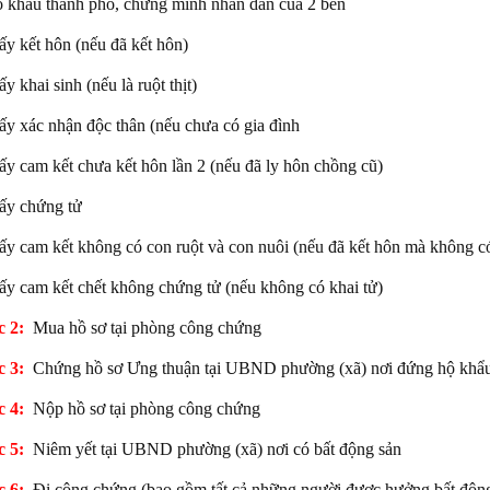
 khẩu thành phố, chứng minh nhân dân của 2 bên
ấy kết hôn (nếu đã kết hôn)
y khai sinh (nếu là ruột thịt)
ấy xác nhận độc thân (nếu chưa có gia đình
ấy cam kết chưa kết hôn lần 2 (nếu đã ly hôn chồng cũ)
ấy chứng tử
ấy cam kết không có con ruột và con nuôi (nếu đã kết hôn mà không c
ấy cam kết chết không chứng tử (nếu không có khai tử)
 2:
Mua hồ sơ tại phòng công chứng
 3:
Chứng hồ sơ Ưng thuận tại UBND phường (xã) nơi đứng hộ khẩ
 4:
Nộp hồ sơ tại phòng công chứng
 5:
Niêm yết tại UBND phường (xã) nơi có bất động sản
 6:
Đi công chứng (bao gồm tất cả những người được hưởng bất động