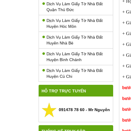
+ Hộ
Dịch Vụ Làm Giấy Tờ Nhà Đất
Quận Thủ Đức
+ Gi
Dịch Vụ Làm Giấy Tờ Nhà Đất
+ Giấ
Huyện Hóc Môn
+ Gi
Dịch Vụ Làm Giấy Tờ Nhà Đất
Huyên Nhà Bè
+ Gi
Dịch Vụ Làm Giấy Tờ Nhà Đất
+ Gi
Huyện Bình Chánh
+ Gi
Dịch Vụ Làm Giấy Tờ Nhà Đất
Huyện Củ Chi
+ Gi
bước
HỖ TRỢ TRỰC TUYẾN
bước
bước
091478 78 60 - Mr Nguyên
bước
bước