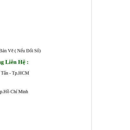
Bản Vẽ ( Nếu Đổi Sổ)
ng Liên Hệ :
 Tân - Tp.HCM
Tp.H
ồ Chí Minh