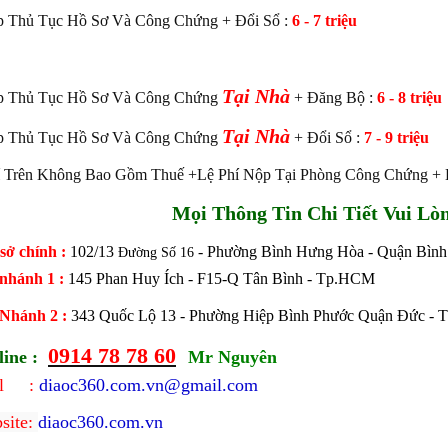
p Thủ Tục Hồ Sơ Và Công Chứng + Đổi Sổ :
6 - 7
triệu
Tại Nhà
ập Thủ Tục Hồ Sơ Và Công Chứng
+ Đăng Bộ :
6 - 8 triệu
Tại Nhà
ập Thủ Tục Hồ Sơ Và Công Chứng
+ Đổi Sổ :
7 - 9
triệu
í Trên Không Bao Gồm Thuế +Lệ Phí Nộp Tại Phòng Công Chứng + 
M
ọi Thông Tin Chi Tiết Vui Lò
sở chính :
102/13
- Phường Bình Hưng Hòa - Qu
ận
Bình
Đường Số
16
 nhánh 1 :
145 Phan Huy Ích - F15-Q Tân Bình - Tp.HCM
 Nhánh 2 :
343 Quốc Lộ 13 - Phường Hiệp Bình Phước Qu
ận
Đức - 
0914 78 78 60
line :
Mr Nguyên
il :
diaoc360.com.vn@gmail.com
site
:
diaoc360.com.vn