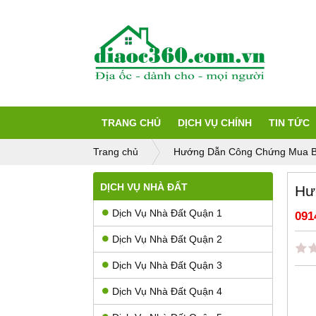
TRANG CHỦ
DỊCH VỤ CHÍNH
TIN TỨC
Trang chủ
Hướng Dẫn Công Chứng Mua 
DỊCH VỤ NHÀ ĐẤT
Hư
Dịch Vụ Nhà Đất Quận 1
091
Dịch Vụ Nhà Đất Quận 2
Dịch Vụ Nhà Đất Quận 3
Dịch Vụ Nhà Đất Quận 4