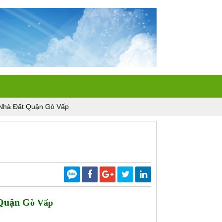
Nhà Đất Quận Gò Vấp
Quận G
ò Vấp