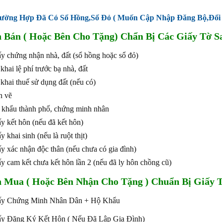
ường Hợp Đã Có Sổ Hồng,Sổ Đỏ ( Muốn Cập Nhập Đăng Bộ,Đổi 
 Bán ( Hoặc Bên Cho Tặng) Chẩn Bị Các Giấy Tờ Sa
ấy chứng nhận nhà, đất (sổ hồng hoặc sổ đỏ)
 khai lệ phí trước bạ nhà, đất
 khai thuế sử dụng đất (nếu có)
n vẽ
 khẩu thành phố, chứng minh nhân
ấy kết hôn (nếu đã kết hôn)
y khai sinh (nếu là ruột thịt)
ấy xác nhận độc thân (nếu chưa có gia đình)
ấy cam kết chưa kết hôn lần 2 (nếu đã ly hôn chồng cũ)
 Mua ( Hoặc Bên Nhận Cho Tặng ) Chuẩn Bị Giấy T
iấy Chứng Minh Nhân Dân + Hộ Khẩu
ấy Đăng Ký Kết Hôn ( Nếu Đã Lập Gia Đình)