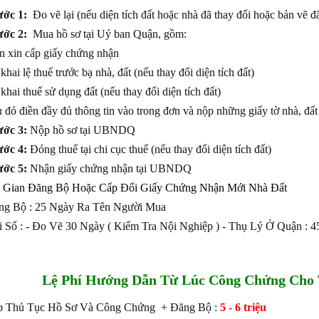
ớc 1:
Đo vẽ lại (nếu diện tích đất hoặc nhà đã thay đổi hoặc bản vẽ đ
ớc 2:
Mua hồ sơ tại Uỷ ban Quận, gồm:
n xin cấp giấy chứng nhận
 khai lệ thuế trước bạ nhà, đất (nếu thay đổi diện tích đất)
 khai thuế sử dụng đất (nếu thay đổi diện tích đất)
u đó điền đầy đủ thông tin vào trong đơn và nộp những giấy tờ nhà, đấ
ớc 3:
Nộp hồ sơ tại UBNDQ
ớc 4:
Đóng thuế tại chi cục thuế (nếu thay đổi diện tích đất)
ớc 5:
Nhận giấy chứng nhận tại UBNDQ
 Gian Đăng Bộ Hoặc Cấp Đổi Giấy Chứng Nhận Mới Nhà Đất
ng Bộ : 25 Ngày Ra Tên Người Mua
i Sổ : - Đo Vẽ 30 Ngày ( Kiểm Tra Nội Nghiệp ) - Thụ Lý Ở Quận : 
Lệ Phí Hướng Dẫn Từ Lúc Công Chứng Cho T
ập Thủ Tục Hồ Sơ Và Công Chứng + Đăng Bộ :
5 - 6 triệu