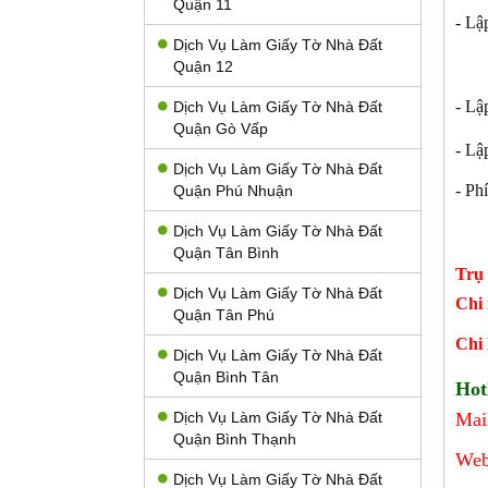
Quận 11
- Lậ
Dịch Vụ Làm Giấy Tờ Nhà Đất
Quận 12
- L
Dịch Vụ Làm Giấy Tờ Nhà Đất
Quận Gò Vấp
- L
Dịch Vụ Làm Giấy Tờ Nhà Đất
- Ph
Quận Phú Nhuận
Dịch Vụ Làm Giấy Tờ Nhà Đất
Quận Tân Bình
Trụ 
Dịch Vụ Làm Giấy Tờ Nhà Đất
Chi
Quận Tân Phú
Chi
Dịch Vụ Làm Giấy Tờ Nhà Đất
Quận Bình Tân
Hot
Dịch Vụ Làm Giấy Tờ Nhà Đất
Ma
Quận Bình Thạnh
Web
Dịch Vụ Làm Giấy Tờ Nhà Đất