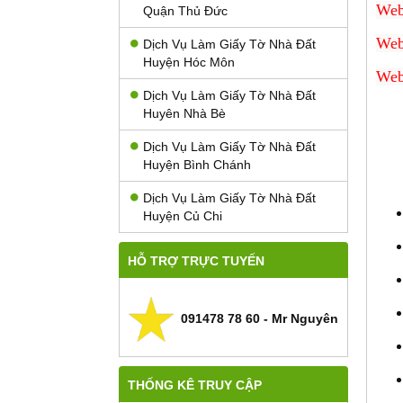
Web
Quận Thủ Đức
Web
Dịch Vụ Làm Giấy Tờ Nhà Đất
Huyện Hóc Môn
Web
Dịch Vụ Làm Giấy Tờ Nhà Đất
Huyên Nhà Bè
Dịch Vụ Làm Giấy Tờ Nhà Đất
Huyện Bình Chánh
Dịch Vụ Làm Giấy Tờ Nhà Đất
Huyện Củ Chi
HỖ TRỢ TRỰC TUYẾN
091478 78 60 - Mr Nguyên
THỐNG KÊ TRUY CẬP