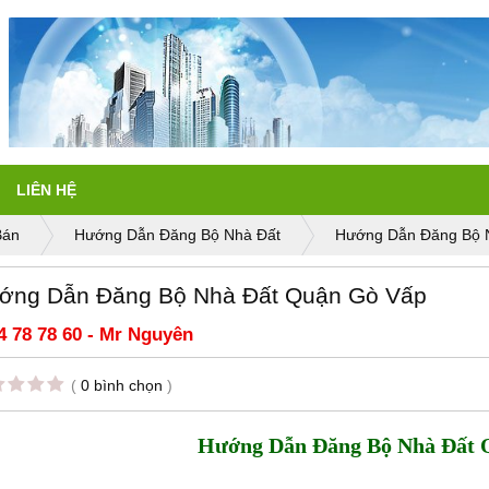
LIÊN HỆ
Bán
Hướng Dẫn Đăng Bộ Nhà Đất
Hướng Dẫn Đăng Bộ 
ớng Dẫn Đăng Bộ Nhà Đất Quận Gò Vấp
4 78 78 60 - Mr Nguyên
(
0 bình chọn
)
Hướng Dẫn
Đ
ăng B
ộ Nh
à
Đất 