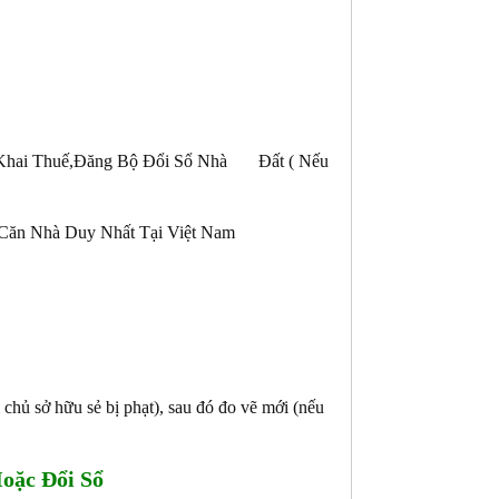
,Khai Thuế,Đăng Bộ Đổi Sổ Nhà Đất ( Nếu
Căn Nhà Duy Nhất Tại Việt Nam
ì chủ sở hữu sẻ bị phạt), sau đó đo vẽ mới (nếu
oặc Đổi Sổ