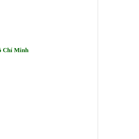
 Chí Minh