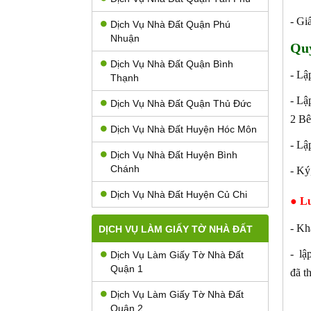
- Gi
Dịch Vụ Nhà Đất Quận Phú
Nhuận
Qu
Dịch Vụ Nhà Đất Quận Bình
- Lậ
Thạnh
- L
Dịch Vụ Nhà Đất Quận Thủ Đức
2 B
Dịch Vụ Nhà Đất Huyện Hóc Môn
- Lậ
Dịch Vụ Nhà Đất Huyện Bình
Chánh
- Ký
Dịch Vụ Nhà Đất Huyện Củ Chi
● L
- Kh
DỊCH VỤ LÀM GIẤY TỜ NHÀ ĐẤT
- lậ
Dịch Vụ Làm Giấy Tờ Nhà Đất
Quận 1
đã t
Dịch Vụ Làm Giấy Tờ Nhà Đất
Quận 2