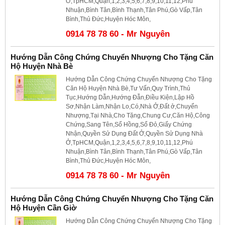
Ở,TpHCM,Quận,1,2,3,4,5,6,7,8,9,10,11,12,Phú
Nhuận,Bình Tân,Bình Thạnh,Tân Phú,Gò Vấp,Tân
Bình,Thủ Đức,Huyện Hóc Môn,
0914 78 78 60 - Mr Nguyên
Hướng Dẫn Công Chứng Chuyển Nhượng Cho Tặng Căn
Hộ Huyện Nhà Bè
Hướng Dẫn Công Chứng Chuyển Nhượng Cho Tặng
Căn Hộ Huyện Nhà Bè,Tư Vấn,Quy Trình,Thủ
Tục,Hướng Dẫn,Hướng Đẫn,Điều Kiện,Lập Hồ
Sơ,Nhận Làm,Nhận Lo,Có,Nhà Ở,Đất ở,Chuyển
Nhượng,Tại Nhà,Cho Tặng,Chung Cư,Căn Hộ,Công
Chứng,Sang Tên,Sổ Hồng,Sổ Đỏ,Giấy Chứng
Nhận,Quyền Sử Dụng Đất Ở,Quyền Sử Dụng Nhà
Ở,TpHCM,Quận,1,2,3,4,5,6,7,8,9,10,11,12,Phú
Nhuận,Bình Tân,Bình Thạnh,Tân Phú,Gò Vấp,Tân
Bình,Thủ Đức,Huyện Hóc Môn,
0914 78 78 60 - Mr Nguyên
Hướng Dẫn Công Chứng Chuyển Nhượng Cho Tặng Căn
Hộ Huyện Cần Giờ
Hướng Dẫn Công Chứng Chuyển Nhượng Cho Tặng