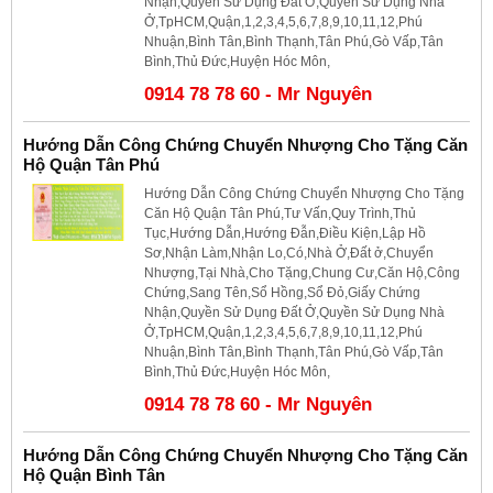
Nhận,Quyền Sử Dụng Đất Ở,Quyền Sử Dụng Nhà
Ở,TpHCM,Quận,1,2,3,4,5,6,7,8,9,10,11,12,Phú
Nhuận,Bình Tân,Bình Thạnh,Tân Phú,Gò Vấp,Tân
Bình,Thủ Đức,Huyện Hóc Môn,
0914 78 78 60 - Mr Nguyên
Hướng Dẫn Công Chứng Chuyển Nhượng Cho Tặng Căn
Hộ Quận Tân Phú
Hướng Dẫn Công Chứng Chuyển Nhượng Cho Tặng
Căn Hộ Quận Tân Phú,Tư Vấn,Quy Trình,Thủ
Tục,Hướng Dẫn,Hướng Đẫn,Điều Kiện,Lập Hồ
Sơ,Nhận Làm,Nhận Lo,Có,Nhà Ở,Đất ở,Chuyển
Nhượng,Tại Nhà,Cho Tặng,Chung Cư,Căn Hộ,Công
Chứng,Sang Tên,Sổ Hồng,Sổ Đỏ,Giấy Chứng
Nhận,Quyền Sử Dụng Đất Ở,Quyền Sử Dụng Nhà
Ở,TpHCM,Quận,1,2,3,4,5,6,7,8,9,10,11,12,Phú
Nhuận,Bình Tân,Bình Thạnh,Tân Phú,Gò Vấp,Tân
Bình,Thủ Đức,Huyện Hóc Môn,
0914 78 78 60 - Mr Nguyên
Hướng Dẫn Công Chứng Chuyển Nhượng Cho Tặng Căn
Hộ Quận Bình Tân