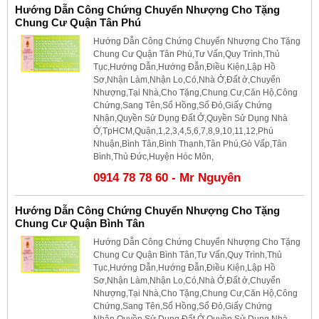
Hướng Dẫn Công Chứng Chuyển Nhượng Cho Tặng
Chung Cư Quận Tân Phú
Hướng Dẫn Công Chứng Chuyển Nhượng Cho Tặng
Chung Cư Quận Tân Phú,Tư Vấn,Quy Trình,Thủ
Tục,Hướng Dẫn,Hướng Đẫn,Điều Kiện,Lập Hồ
Sơ,Nhận Làm,Nhận Lo,Có,Nhà Ở,Đất ở,Chuyển
Nhượng,Tại Nhà,Cho Tặng,Chung Cư,Căn Hộ,Công
Chứng,Sang Tên,Sổ Hồng,Sổ Đỏ,Giấy Chứng
Nhận,Quyền Sử Dụng Đất Ở,Quyền Sử Dụng Nhà
Ở,TpHCM,Quận,1,2,3,4,5,6,7,8,9,10,11,12,Phú
Nhuận,Bình Tân,Bình Thạnh,Tân Phú,Gò Vấp,Tân
Bình,Thủ Đức,Huyện Hóc Môn,
0914 78 78 60 - Mr Nguyên
Hướng Dẫn Công Chứng Chuyển Nhượng Cho Tặng
Chung Cư Quận Bình Tân
Hướng Dẫn Công Chứng Chuyển Nhượng Cho Tặng
Chung Cư Quận Bình Tân,Tư Vấn,Quy Trình,Thủ
Tục,Hướng Dẫn,Hướng Đẫn,Điều Kiện,Lập Hồ
Sơ,Nhận Làm,Nhận Lo,Có,Nhà Ở,Đất ở,Chuyển
Nhượng,Tại Nhà,Cho Tặng,Chung Cư,Căn Hộ,Công
Chứng,Sang Tên,Sổ Hồng,Sổ Đỏ,Giấy Chứng
Nhận,Quyền Sử Dụng Đất Ở,Quyền Sử Dụng Nhà