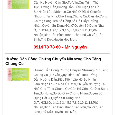
Căn Hộ Huyện Cần Giờ,Tư Vấn,Quy Trình,Thủ
Tục,Hướng Dẫn,Hướng Đẫn,Điều Kiện,Lập Hồ
Sơ,Nhận Làm,Nhận Lo,Có,Nhà Ở,Đất ở,Chuyển
Nhượng,Tại Nhà,Cho Tặng,Chung Cư,Căn Hộ,Công
Chứng,Sang Tên,Sổ Hồng,Sổ Đỏ,Giấy Chứng
Nhận,Quyền Sử Dụng Đất Ở,Quyền Sử Dụng Nhà
Ở,TpHCM,Quận,1,2,3,4,5,6,7,8,9,10,11,12,Phú
Nhuận,Bình Tân,Bình Thạnh,Tân Phú,Gò Vấp,Tân
Bình,Thủ Đức,Huyện Hóc Môn,
0914 78 78 60 - Mr Nguyên
Hướng Dẫn Công Chứng Chuyển Nhượng Cho Tặng
Chung Cư
Hướng Dẫn Công Chứng Chuyển Nhượng Cho Tặng
Chung Cư ,Tư Vấn,Quy Trình,Thủ Tục,Hướng
Dẫn,Hướng Đẫn,Điều Kiện,Lập Hồ Sơ,Nhận
Làm,Nhận Lo,Có,Nhà Ở,Đất ở,Chuyển Nhượng,Tại
Nhà,Cho Tặng,Chung Cư,Căn Hộ,Công Chứng,Sang
Tên,Sổ Hồng,Sổ Đỏ,Giấy Chứng Nhận,Quyền Sử
Dụng Đất Ở,Quyền Sử Dụng Nhà
Ở,TpHCM,Quận,1,2,3,4,5,6,7,8,9,10,11,12,Phú
Nhuận,Bình Tân,Bình Thạnh,Tân Phú,Gò Vấp,Tân
Bình,Thủ Đức,Huyện Hóc Môn,