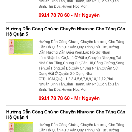
Nhuận,Bình Tân,Bình Thạnh,Tân Phú,Gò Vấp,Tân
Bình,Thủ Đức,Huyện Hóc Môn,
0914 78 78 60 - Mr Nguyên
Hướng Dẫn Công Chứng Chuyển Nhượng Cho Tặng Căn
Hộ Quận 5
Hướng Dẫn Công Chứng Chuyển Nhượng Cho Tặng
Căn Hộ Quận 5,Tư Vấn,Quy Trình,Thủ Tục,Hướng
Dẫn,Hướng Đẫn,Điều Kiện,Lập Hồ Sơ,Nhận
Làm,Nhận Lo,Có,Nhà Ở,Đất ở,Chuyển Nhượng,Tại
Nhà,Cho Tặng,Chung Cư,Căn Hộ,Công Chứng,Sang
Tên,Sổ Hồng,Sổ Đỏ,Giấy Chứng Nhận,Quyền Sử
Dụng Đất Ở,Quyền Sử Dụng Nhà
Ở,TpHCM,Quận,1,2,3,4,5,6,7,8,9,10,11,12,Phú
Nhuận,Bình Tân,Bình Thạnh,Tân Phú,Gò Vấp,Tân
Bình,Thủ Đức,Huyện Hóc Môn,
0914 78 78 60 - Mr Nguyên
Hướng Dẫn Công Chứng Chuyển Nhượng Cho Tặng Căn
Hộ Quận 4
Hướng Dẫn Công Chứng Chuyển Nhượng Cho Tặng
Căn Hộ Quận 4,Tư Vấn,Quy Trình,Thủ Tục,Hướng