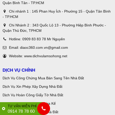
Quận Bình Tân - TP.HCM
Chi nhánh 1 : 145 Phan Huy Ích - Phường 15 - Quận Tân Bình
- TP.HCM
Chi Nhánh 2 : 343 Quốc Lộ 13 - Phường Hiệp Bình Phước -
Quận Thủ Đức, TPHCM
Hotline:
0909 83 83 78 Mr Nguyên
Email:
diaoc360.com.vn@gmail.com
Website:
www.dichvulamsohong.net
DỊCH VỤ CHÍNH
Dịch Vụ Công Chứng Mua Bán Sang Tên Nhà Đất
Dịch Vụ Xin Phép Xây Dựng Nhà Đất
Dịch Vụ Hoàn Công Giấy Tờ Nhà Đất
Dịch Vụ Kê Khai Di Sản Thừa Kế
TƯ VẤN MIỄN PHÍ
0914 78 78 60
Dịch Vụ Tách Nhập Thửa Nhà Đất