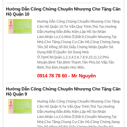
Hướng Dẫn Công Chứng Chuyển Nhượng Cho Tặng Căn
Hộ Quận 10
Hướng Dẫn Công Chứng Chuyển Nhượng Cho Tặng
Căn Hộ Quận 10,Tư Vấn,Quy Trình,Thủ Tục,Hướng
Dẫn,Hướng Đẫn,Điều Kiện,Lập Hồ Sơ,Nhận
Làm,Nhận Lo,Có,Nhà Ở,Đất ở,Chuyển Nhượng,Tại
Nhà,Cho Tặng,Chung Cư,Căn Hộ,Công Chứng,Sang
Tên,Sổ Hồng,Sổ Đỏ,Giấy Chứng Nhận,Quyền Sử
Dụng Đất Ở,Quyền Sử Dụng Nhà
Ở,TpHCM,Quận,1,2,3,4,5,6,7,8,9,10,11,12,Phú
Nhuận,Bình Tân,Bình Thạnh,Tân Phú,Gò Vấp,Tân
Bình,Thủ Đức,Huyện Hóc Môn,
0914 78 78 60 - Mr Nguyên
Hướng Dẫn Công Chứng Chuyển Nhượng Cho Tặng Căn
Hộ Quận 9
Hướng Dẫn Công Chứng Chuyển Nhượng Cho Tặng
Căn Hộ Quận 9,Tư Vấn,Quy Trình,Thủ Tục,Hướng
Dẫn,Hướng Đẫn,Điều Kiện,Lập Hồ Sơ,Nhận
Làm,Nhận Lo,Có,Nhà Ở,Đất ở,Chuyển Nhượng,Tại
Nhà,Cho Tặng,Chung Cư,Căn Hộ,Công Chứng,Sang
Tên,Sổ Hồng,Sổ Đỏ,Giấy Chứng Nhận,Quyền Sử