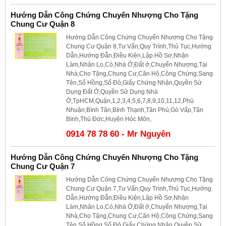
Hướng Dẫn Công Chứng Chuyển Nhượng Cho Tặng
Chung Cư Quận 8
Hướng Dẫn Công Chứng Chuyển Nhượng Cho Tặng
Chung Cư Quận 8,Tư Vấn,Quy Trình,Thủ Tục,Hướng
Dẫn,Hướng Đẫn,Điều Kiện,Lập Hồ Sơ,Nhận
Làm,Nhận Lo,Có,Nhà Ở,Đất ở,Chuyển Nhượng,Tại
Nhà,Cho Tặng,Chung Cư,Căn Hộ,Công Chứng,Sang
Tên,Sổ Hồng,Sổ Đỏ,Giấy Chứng Nhận,Quyền Sử
Dụng Đất Ở,Quyền Sử Dụng Nhà
Ở,TpHCM,Quận,1,2,3,4,5,6,7,8,9,10,11,12,Phú
Nhuận,Bình Tân,Bình Thạnh,Tân Phú,Gò Vấp,Tân
Bình,Thủ Đức,Huyện Hóc Môn,
0914 78 78 60 - Mr Nguyên
Hướng Dẫn Công Chứng Chuyển Nhượng Cho Tặng
Chung Cư Quận 7
Hướng Dẫn Công Chứng Chuyển Nhượng Cho Tặng
Chung Cư Quận 7,Tư Vấn,Quy Trình,Thủ Tục,Hướng
Dẫn,Hướng Đẫn,Điều Kiện,Lập Hồ Sơ,Nhận
Làm,Nhận Lo,Có,Nhà Ở,Đất ở,Chuyển Nhượng,Tại
Nhà,Cho Tặng,Chung Cư,Căn Hộ,Công Chứng,Sang
Tên,Sổ Hồng,Sổ Đỏ,Giấy Chứng Nhận,Quyền Sử