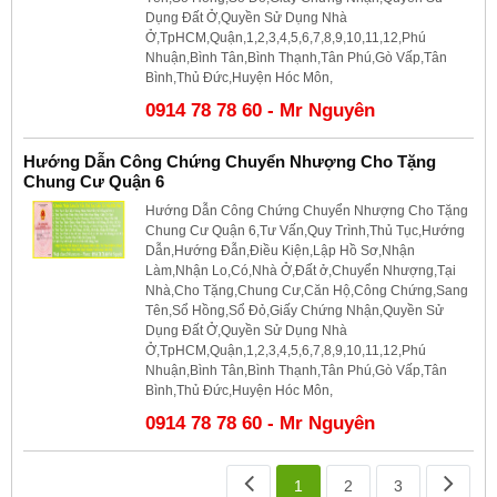
Dụng Đất Ở,Quyền Sử Dụng Nhà
Ở,TpHCM,Quận,1,2,3,4,5,6,7,8,9,10,11,12,Phú
Nhuận,Bình Tân,Bình Thạnh,Tân Phú,Gò Vấp,Tân
Bình,Thủ Đức,Huyện Hóc Môn,
0914 78 78 60 - Mr Nguyên
Hướng Dẫn Công Chứng Chuyển Nhượng Cho Tặng
Chung Cư Quận 6
Hướng Dẫn Công Chứng Chuyển Nhượng Cho Tặng
Chung Cư Quận 6,Tư Vấn,Quy Trình,Thủ Tục,Hướng
Dẫn,Hướng Đẫn,Điều Kiện,Lập Hồ Sơ,Nhận
Làm,Nhận Lo,Có,Nhà Ở,Đất ở,Chuyển Nhượng,Tại
Nhà,Cho Tặng,Chung Cư,Căn Hộ,Công Chứng,Sang
Tên,Sổ Hồng,Sổ Đỏ,Giấy Chứng Nhận,Quyền Sử
Dụng Đất Ở,Quyền Sử Dụng Nhà
Ở,TpHCM,Quận,1,2,3,4,5,6,7,8,9,10,11,12,Phú
Nhuận,Bình Tân,Bình Thạnh,Tân Phú,Gò Vấp,Tân
Bình,Thủ Đức,Huyện Hóc Môn,
0914 78 78 60 - Mr Nguyên
1
2
3