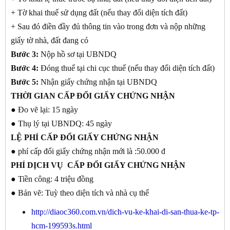
+ Tờ khai thuế sử dụng đất (nếu thay đổi diện tích đất)
+ Sau đó điền đầy đủ thông tin vào trong đơn và nộp những
giấy tờ nhà, đất đang có
Bước 3:
Nộp hồ sơ tại UBNDQ
Bước 4:
Đóng thuế tại chi cục thuế (nếu thay đổi diện tích đất)
Bước 5:
Nhận giấy chứng nhận tại UBNDQ
THỜI GIAN
CẤP ĐỔI GIẤY CHỨNG NHẬN
● Đo vẽ lại: 15 ngày
● Thụ lý tại UBNDQ: 45 ngày
LỆ PHÍ CẤP
ĐỔI GIẤY CHỨNG NHẬN
● phí cấp đổi giấy chứng nhận mới là :50.000 đ
PHÍ DỊCH VỤ CẤP
ĐỔI GIẤY CHỨNG NHẬN
● Tiền công: 4 triệu đồng
● Bản vẽ: Tuỳ theo diện tích và nhà cụ thể
http://diaoc360.com.vn/dich-vu-ke-khai-di-san-thua-ke-tp-
hcm-199593s.html