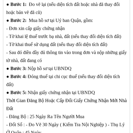
●
Bước 1:
Đo vẽ lại (nếu diện tích đất hoặc nhà đã thay đổi
hoặc bản vẽ đã cũ)
●
Bước 2:
Mua hồ sơ tại Uỷ ban Quận, gồm:
- Đơn xin cấp giấy chứng nhận
- Tờ khai lệ thuế trước bạ nhà, đất (nếu thay đổi diện tích đất)
- Tờ khai thuế sử dụng đất (nếu thay đổi diện tích đất)
- Sau đó điền đầy đủ thông tin vào trong đơn và nộp những giấy
tờ nhà, đất đang có
●
Bước 3:
Nộp hồ sơ tại UBNDQ
●
Bước 4:
Đóng thuế tại chi cục thuế (nếu thay đổi diện tích
đất)
●
Bước 5:
Nhận giấy chứng nhận tại UBNDQ
Thời Gian Đăng Bộ Hoặc Cấp Đổi Giấy Chứng Nhận Mới Nhà
Đất
- Đăng Bộ : 25 Ngày Ra Tên Người Mua
- Đổi Sổ : - Đo Vẽ 30 Ngày ( Kiểm Tra Nội Nghiệp ) - Thụ Lý
Ở Quận : 45 Ngày