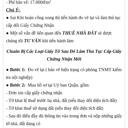
2
- Phí bản vẽ: 17.000đ/m
Chú Ý:
● Sai Khi hoàn công xong thì tiến hành đo vẽ lại và làm thủ tục
cấp đổi Giấy Chứng Nhận
● Một số vấn đề liên quan đến
THUẾ NHÀ ĐẤT
sẻ được
chúng tôi
TƯ VẤN
khi tiến hành làm
Chuẩn Bị Các Loại Giấy Tờ Sau Để Làm Thủ Tục Cấp Giấy
Chứng Nhận Mới
●
Bước 1:
Đo vẽ lại ( bản vẽ hiện trạng có phòng TNMT kiểm
tra nội nghiệp)
●
Bước 2:
Mua hồ sơ tại Uỷ ban Quận, gồm:
- Đơn xin cấp giấy chứng nhận
- Tờ khai lệ thuế trước bạ nhà, đất (nếu thay đổi diện tích đất)
- Tờ khai thuế sử dụng đất (nếu thay đổi diện tích đất)
- Sau đó điền đầy đủ thông tin vào trong đơn và nộp những giấy
tờ nhà, đất đang có