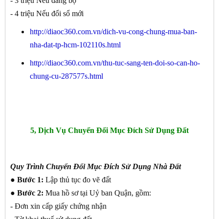
- 3 triệu Nếu đăng bộ
- 4 triệu Nếu đổi sổ mới
http://diaoc360.com.vn/dich-vu-cong-chung-mua-ban-
nha-dat-tp-hcm-102110s.html
http://diaoc360.com.vn/thu-tuc-sang-ten-doi-so-can-ho-
chung-cu-287577s.html
5, Dịch Vụ Chuyển Đổi Mục Đích Sử Dụng Đất
Quy Trình Chuyển Đổi Mục Đích Sử Dụng Nhà Đất
● Bước 1:
Lập thủ tục đo vẽ đất
● Bước 2:
Mua hồ sơ tại Uỷ ban Quận, gồm:
- Đơn xin cấp giấy chứng nhận