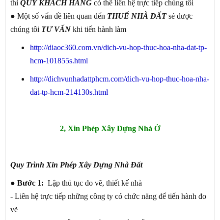
thì
QUÝ KHÁCH
HÀNG
có thể liên hệ trực tiếp chúng tôi
● Một số vấn đề liên quan đến
THUẾ NHÀ ĐẤT
sẻ được
chúng tôi
TƯ VẤN
khi tiến hành làm
http://diaoc360.com.vn/dich-vu-hop-thuc-hoa-nha-dat-tp-
hcm-101855s.html
http://dichvunhadattphcm.com/dich-vu-hop-thuc-hoa-nha-
dat-tp-hcm-214130s.html
2, Xin Phép Xây Dựng Nhà Ở
Quy Trình Xin Phép Xây Dựng Nhà Đất
● Bước 1:
Lập thủ tục đo vẽ, thiết kế nhà
- Liên hệ trực tiếp những công ty có chức năng để tiến hành đo
vẽ