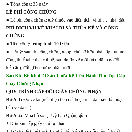
● Tổng cộng: 35 ngày
LỆ PHÍ CÔNG CHỨNG
● Lệ phí công chứng: tuỳ thuộc vào diện tích, vị trí,…. nhà, đất
PHÍ DỊCH VỤ KÊ KHAI DI SẢ THỪA KẾ VÀ CÔNG
CHỨNG
● Tiền công:
trung bình 10 triệu
● Lưu ý: sau khi công chứng xong, chủ sở hữu phải lập thủ tục
đóng thuế tại chi cục thuế, sau đó đo vẽ mới (nếu đã thay đổi
kết cấu), đổi giấy chứng nhận mới.
Sau Khi Kê Khai Di Sản Thừa Kế Tiến Hành Thủ Tục Cấp
Giấy Chứng Nhận
QUY TRÌNH CẤP ĐỔI GIẤY CHỨNG NHẬN
Bước 1:
Đo vẽ lại (nếu diện tích đất hoặc nhà đã thay đổi hoặc
bản vẽ đã cũ)
Bước 2:
Mua hồ sơ tại Uỷ ban Quận, gồm
+ Đơn xin cấp giấy chứng nhận
+ Tờ khai lệ thuế trước bạ nhà, đất (nếu thay đổi diện tích đất)