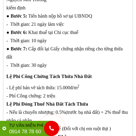
kiểm định
● Bước 5:
Tiến hành nộp hồ sơ tại UBNDQ
- Thời gian: 21 ngày làm việc
● Bước 6:
Khai thuế tại Chi cục thuế
- Thời gian: 10 ngày
● Bước 7:
Cấp đổi lại Giấy chứng nhận riêng cho từng thửa
đất
- Thời gian: 30 ngày
Lệ Phí Công Chứng Tách Thửa Nhà Đất
2
- Lệ phí bản vẽ tách thửa: 15.000đ/m
- Phí Công chứng: 2 triệu
Lệ Phí Đóng Thuế Nhà Đất Tách Thửa
- Nếu là chuyển nhượng: 0.5%(trước bạ nhà đất) + 2% thuế thu
nhập cá nhân
TƯ VẤN MIỄN PHÍ
- Nếu là cho tặng: miễn thuế (Đối với chị em ruột thịt )
0914 78 78 60