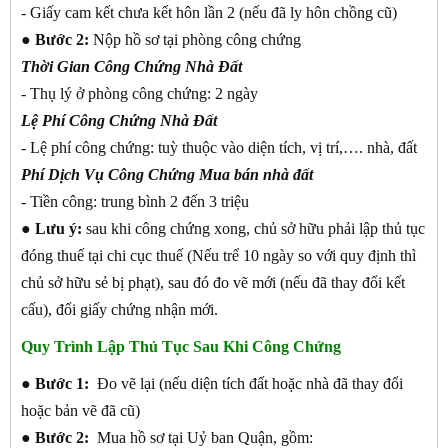
- Giấy cam kết chưa kết hôn lần 2 (nếu đã ly hôn chồng cũ)
●
Bước 2:
Nộp hồ sơ tại phòng công chứng
Thời Gian Công Chứng Nhà Đất
- Thụ lý ở phòng công chứng: 2 ngày
Lệ Phí Công Chứng Nhà Đất
- Lệ phí công chứng: tuỳ thuộc vào diện tích, vị trí,…. nhà, đất
Phí Dịch Vụ Công Chứng Mua bán nhà đất
- Tiền công: trung bình 2 đến 3 triệu
● Lưu ý:
sau khi công chứng xong, chủ sở hữu phải lập thủ tục
đóng thuế tại chi cục thuế (Nếu trể 10 ngày so với quy định thì
chủ sở hữu sẻ bị phạt), sau đó đo vẽ mới (nếu đã thay đổi kết
cấu), đổi giấy chứng nhận mới.
Quy Trình Lập Thủ Tục Sau Khi Công Chứng
●
Bước 1:
Đo vẽ lại (nếu diện tích đất hoặc nhà đã thay đổi
hoặc bản vẽ đã cũ)
●
Bước 2:
Mua hồ sơ tại Uỷ ban Quận, gồm: