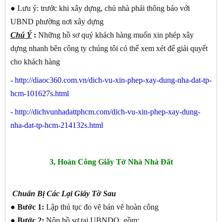
●
Lưu ý: trước khi xây dựng, chủ nhà phải thông báo với
UBND phường nơi xây dựng
Chú Ý
:
Những hồ sơ quý khách hàng muốn xin phép xây
dựng nhanh bên công ty chúng tôi có thể xem xét để giải quyết
cho khách hàng
-
http://diaoc360.com.vn/dich-vu-xin-phep-xay-dung-nha-dat-tp-
hcm-101627s.html
-
http://dichvunhadattphcm.com/dich-vu-xin-phep-xay-dung-
nha-dat-tp-hcm-214132s.html
3, Hoàn Công Giấy Tờ Nhà Nhà Đất
Chuẩn Bị Các Lại Giấy Tờ Sau
● Bước 1:
Lập thủ tục đo vẽ bản vẽ hoàn công
● Bước 2:
Nộp hồ sơ tại UBNDQ, gồm: