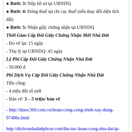
●
Bước 3:
Nộp hồ sơ tại UBNDQ
●
Bước 4:
Đóng thuế tại chi cục thuế (nếu thay đổi diện tích
đất)
●
Bước 5:
Nhận giấy chứng nhận tại UBNDQ
Thời Gian Cấp Đổi Giấy Chứng Nhận Mới Nhà Đất
- Đo vẽ lại: 15 ngày
- Thụ lý tại UBNDQ: 45 ngày
Lệ Phí Cấp Đổi Giấy Chứng Nhận Nhà Đất
- 50.000 đ
Phí Dịch Vụ Cấp Đổi Giấy Chứng Nhận Nhà Đất
Tiền công:
- 4 triệu đổi sổ mới
- Bản vẽ:
3 – 5 triệu/ bản vẽ
-
http://diaoc360.com.vn/hoan-cong-cong-trinh-xay-dung-
97486s.html
http://dichvunhadattphcm.com/thu-tuc-hoan-cong-nha-dat-tp-