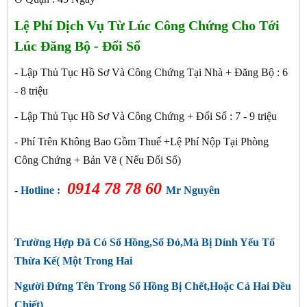
Lệ Phí Dịch Vụ Từ Lúc Công Chứng Cho Tới
Lúc Đăng Bộ - Đổi Sổ
- Lập Thủ Tục Hồ Sơ Và Công Chứng Tại Nhà + Đăng Bộ : 6
- 8 triệu
- Lập Thủ Tục Hồ Sơ Và Công Chứng + Đổi Sổ : 7 - 9
triệu
- Phí Trên Không Bao Gồm Thuế +Lệ Phí Nộp Tại Phòng
Công Chứng + Bản Vẽ ( Nếu Đổi Sổ)
0914 78 78 60
-
Hotline :
Mr Nguyên
Trường Hợp Đã Có Sổ Hồng,Sổ Đỏ,Mà Bị Dính Yếu Tố
Thừa Kế( Một Trong Hai
Người Đứng Tên Trong Sổ Hồng Bị Chết,Hoặc Cả Hai Đều
Chiết)