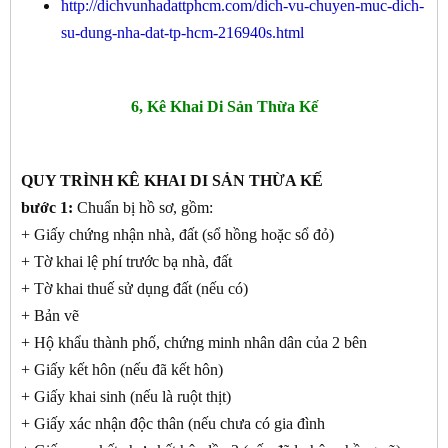
http://dichvunhadattphcm.com/dich-vu-chuyen-muc-dich-
su-dung-nha-dat-tp-hcm-216940s.html
6, Kê Khai Di Sản Thừa Kế
QUY TRÌNH KÊ KHAI DI SẢN THỪA KẾ
bước 1:
Chuẩn bị hồ sơ, gồm:
+ Giấy chứng nhận nhà, đất (sổ hồng hoặc sổ đỏ)
+ Tờ khai lệ phí trước bạ nhà, đất
+ Tờ khai thuế sử dụng đất (nếu có)
+ Bản vẽ
+ Hộ khẩu thành phố, chứng minh nhân dân của 2 bên
+ Giấy kết hôn (nếu đã kết hôn)
+ Giấy khai sinh (nếu là ruột thịt)
+ Giấy xác nhận độc thân (nếu chưa có gia đình