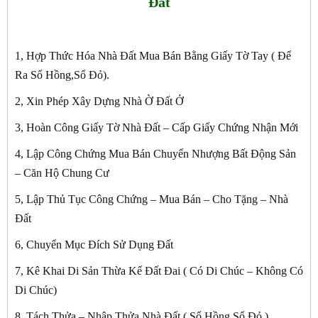
Đất
1, Hợp Thức Hóa Nhà Đất Mua Bán Bằng Giấy Tờ Tay ( Để
Ra Sổ Hồng,Sổ Đỏ).
2, Xin Phép Xây Dựng Nhà Ờ Đất Ở
3, Hoàn Công Giấy Tờ Nhà Đất – Cấp Giấy Chứng Nhận Mới
4, Lập Công Chứng Mua Bán Chuyển Nhượng Bất Động Sản
– Căn Hộ Chung Cư
5, Lập Thủ Tục Công Chứng – Mua Bán – Cho Tặng – Nhà
Đất
6, Chuyển Mục Đích Sử Dụng Đất
7, Kê Khai Di Sản Thừa Kế Đất Đai ( Có Di Chúc – Không Có
Di Chúc)
8, Tách Thửa – Nhập Thửa Nhà Đất ( Sổ Hồng Sổ Đỏ )