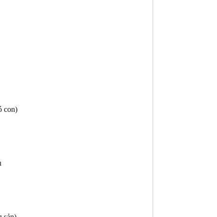
ó con)
u
 sản)