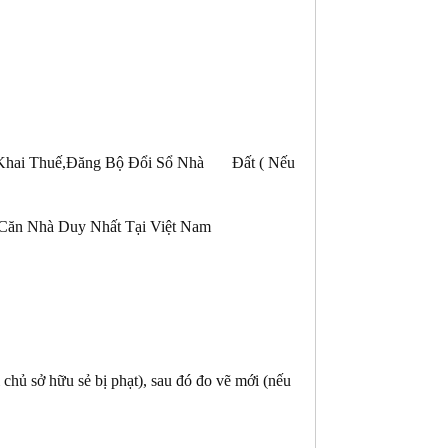
,Khai Thuế,Đăng Bộ Đổi Sổ Nhà Đất ( Nếu
Căn Nhà Duy Nhất Tại Việt Nam
ì chủ sở hữu sẻ bị phạt), sau đó đo vẽ mới (nếu