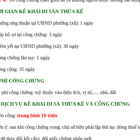
I GIAN KÊ KHAI DI SẢN THỪA KẾ
ứng ưng thuận tại UBND phường (xã): 1 ngày
p hồ sơ tại công chứng: 3 ngày
êm yết tại UBND phường (xã): 30 ngày
ng chứng lăn tay: 1 ngày
ng cộng: 35 ngày
 PHÍ CÔNG CHỨNG
 phí công chứng: tuỳ thuộc vào diện tích, vị trí,…. nhà, đất
 DỊCH VỤ KÊ KHAI DI SẢ THỪA KẾ VÀ CÔNG CHỨNG
ền công:
trung bình 10 triệu
u ý: sau khi công chứng xong, chủ sở hữu phải lập thủ tục đóng thuế tạ
 đã thay đổi kết cấu), đổi giấy chứng nhận mới.