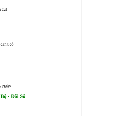
ã cũ)
t đang có
45 Ngày
Bộ - Đổi Sổ