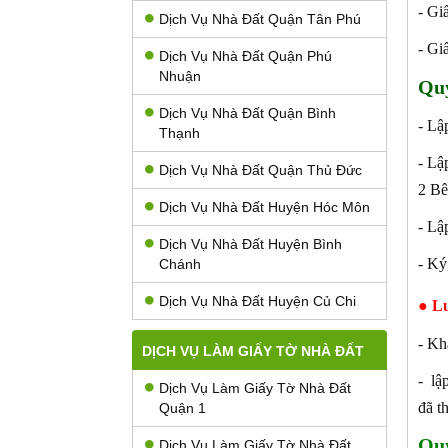
- Gi
Dịch Vụ Nhà Đất Quận Tân Phú
- Gi
Dịch Vụ Nhà Đất Quận Phú
Nhuận
Qu
Dịch Vụ Nhà Đất Quận Bình
- Lậ
Thạnh
- L
Dịch Vụ Nhà Đất Quận Thủ Đức
2 Bê
Dịch Vụ Nhà Đất Huyện Hóc Môn
- Lậ
Dịch Vụ Nhà Đất Huyện Bình
- Ký
Chánh
Dịch Vụ Nhà Đất Huyện Củ Chi
● L
- Kh
DỊCH VỤ LÀM GIẤY TỜ NHÀ ĐẤT
- lậ
Dịch Vụ Làm Giấy Tờ Nhà Đất
đã t
Quận 1
Quy
Dịch Vụ Làm Giấy Tờ Nhà Đất