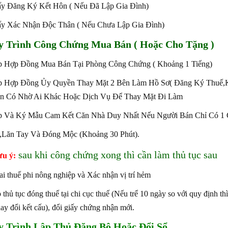
ấy Đăng Ký Kết Hôn ( Nếu Đã Lập Gia Đình)
ấy Xác Nhận Độc Thân ( Nếu Chưa Lập Gia Đình)
y Trình Công Chứng
Mua Bán ( Hoặc Cho Tặng )
p Hợp Đồng Mua Bán Tại Phòng Công Chứng ( Khoảng 1 Tiếng)
ập Hợp Đồng Ủy Quyền Thay Mặt 2 Bên Làm Hồ Sơ( Đăng Ký Thuế
n Có Nhờ Ai Khác Hoặc Dịch Vụ Để Thay Mặt Đi Làm
p Và Ký Mẫu Cam Kết Căn Nhà Duy Nhất Nếu Người Bán Chỉ Có 1 
,Lăn Tay Và Đóng Mộc (Khoảng 30 Phút).
sau khi công chứng xong thì cần làm thủ tục sau
ưu ý:
ai thuế phi nông nghiệp và Xác nhận vị trí hẻm
p thủ tục đóng thuế tại chi cục thuế (Nếu trể 10 ngày so với quy định th
hay đổi kết cấu), đổi giấy chứng nhận mới.
 Trình Lập Thủ Đăng Bộ Hoặc Đổi Sổ