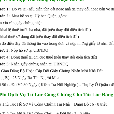
ớc 1:
Đo vẽ lại (nếu diện tích đất hoặc nhà đã thay đổi hoặc bản vẽ đ
ớc 2:
Mua hồ sơ tại Uỷ ban Quận, gồm:
n xin cấp giấy chứng nhận
 khai lệ thuế trước bạ nhà, đất (nếu thay đổi diện tích đất)
 khai thuế sử dụng đất (nếu thay đổi diện tích đất)
u đó điền đầy đủ thông tin vào trong đơn và nộp những giấy tờ nhà, đấ
ớc 3:
Nộp hồ sơ tại UBNDQ
ớc 4:
Đóng thuế tại chi cục thuế (nếu thay đổi diện tích đất)
ớc 5:
Nhận giấy chứng nhận tại UBNDQ
 Gian Đăng Bộ Hoặc Cấp Đổi Giấy Chứng Nhận Mới Nhà Đất
ng Bộ : 25 Ngày Ra Tên Người Mua
i Sổ : - Đo Vẽ 30 Ngày ( Kiểm Tra Nội Nghiệp ) - Thụ Lý Ở Quận : 
Phí Dịch Vụ Từ Lúc Công Chứng Cho Tới Lúc Đăng 
p Thủ Tục Hồ Sơ Và Công Chứng Tại Nhà + Đăng Bộ : 6 - 8 triệu
p Thủ Tục Hồ Sơ Và Công Chứng + Đổi Sổ : 7 - 9
triệu