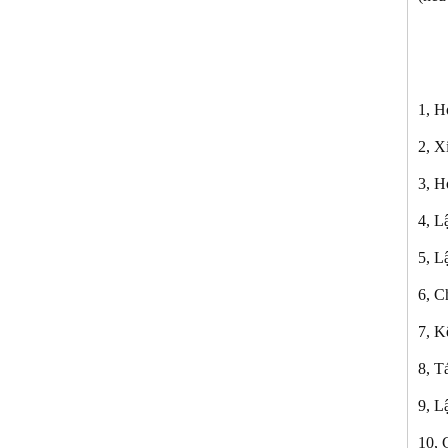
1, H
2, X
3, H
4, 
5, L
6, C
7, K
8, T
9, L
10, 