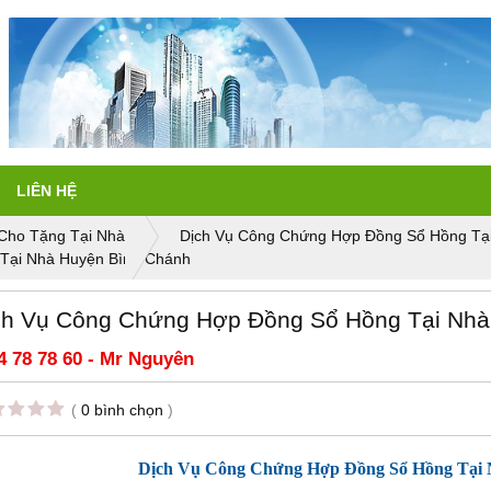
LIÊN HỆ
Cho Tặng Tại Nhà
Dịch Vụ Công Chứng Hợp Đồng Sổ Hồng Tạ
Tại Nhà Huyện Bình Chánh
ch Vụ Công Chứng Hợp Đồng Sổ Hồng Tại Nhà
4 78 78 60 - Mr Nguyên
(
0 bình chọn
)
Dịch Vụ Công Chứng Hợp Đồng Sổ Hồng Tại