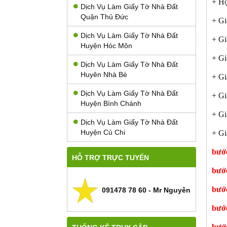
+ Hộ
Dịch Vụ Làm Giấy Tờ Nhà Đất
Quận Thủ Đức
+ Gi
Dịch Vụ Làm Giấy Tờ Nhà Đất
+ Giấ
Huyện Hóc Môn
+ Gi
Dịch Vụ Làm Giấy Tờ Nhà Đất
Huyên Nhà Bè
+ Gi
Dịch Vụ Làm Giấy Tờ Nhà Đất
+ Gi
Huyện Bình Chánh
+ Gi
Dịch Vụ Làm Giấy Tờ Nhà Đất
Huyện Củ Chi
+ Gi
bước
HỖ TRỢ TRỰC TUYẾN
bước
bước
091478 78 60 - Mr Nguyên
bước
bước