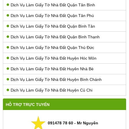
Dịch Vụ Làm Giấy Tờ Nhà Đất Quận Tân Bình
Dịch Vụ Làm Giấy Tờ Nhà Đất Quận Tân Phú
Dịch Vụ Làm Giấy Tờ Nhà Đất Quận Bình Tân
Dịch Vụ Làm Giấy Tờ Nhà Đất Quận Bình Thạnh
Dịch Vụ Làm Giấy Tờ Nhà Đất Quận Thủ Đức
Dịch Vụ Làm Giấy Tờ Nhà Đất Huyện Hóc Môn
Dịch Vụ Làm Giấy Tờ Nhà Đất Huyên Nhà Bè
Dịch Vụ Làm Giấy Tờ Nhà Đất Huyện Bình Chánh
Dịch Vụ Làm Giấy Tờ Nhà Đất Huyện Củ Chi
HỖ TRỢ TRỰC TUYẾN
091478 78 60 - Mr Nguyên