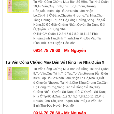
Tư Vấn Công Chứng Mua Bán Sổ Hồng Tại Nhà Quận
10,Tư Vấn,Quy Trình,Thủ Tục,Tư Vấn,Hướng
Đẫn,Điều Kiện,Lập Hồ Sơ,Nhận Làm,Nhận
Lo,Có,Nhà Ở,Đất ở,Chuyển Nhượng,Tại Nhà,Cho
Tặng,Chung Cư,Căn Hộ,Công Chứng,Sang Tên,Sổ
Hồng,Sổ Đỏ,Giấy Chứng Nhận,Quyền Sử Dụng Đất
Ở,Quyền Sử Dụng Nhà
Ở,TpHCM,Quận,1,2,3,4,5,6,7,8,9,10,11,12,Phú
Nhuận,Bình Tân,Bình Thạnh,Tân Phú,Gò Vấp,Tân
Bình,Thủ Đức,Huyện Hóc Môn,
0914 78 78 60 - Mr Nguyên
Tư Vấn Công Chứng Mua Bán Sổ Hồng Tại Nhà Quận 9
Tư Vấn Công Chứng Mua Bán Sổ Hồng Tại Nhà Quận
9,Tư Vấn,Quy Trình,Thủ Tục,Tư Vấn,Hướng Đẫn,Điều
Kiện,Lập Hồ Sơ,Nhận Làm,Nhận Lo,Có,Nhà Ở,Đất
ở,Chuyển Nhượng,Tại Nhà,Cho Tặng,Chung Cư,Căn
Hộ,Công Chứng,Sang Tên,Sổ Hồng,Sổ Đỏ,Giấy
Chứng Nhận,Quyền Sử Dụng Đất Ở,Quyền Sử Dụng
Nhà Ở,TpHCM,Quận,1,2,3,4,5,6,7,8,9,10,11,12,Phú
Nhuận,Bình Tân,Bình Thạnh,Tân Phú,Gò Vấp,Tân
Bình,Thủ Đức,Huyện Hóc Môn,
0914 78 78 60 - Mr Nguyên