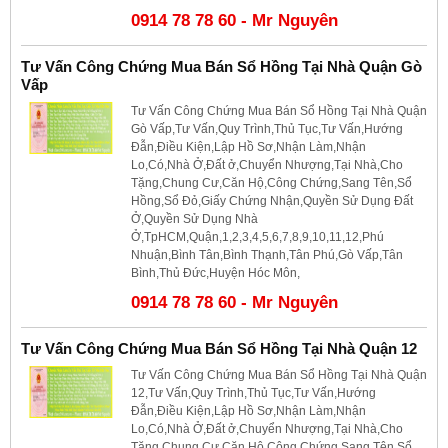
0914 78 78 60 - Mr Nguyên
Tư Vấn Công Chứng Mua Bán Sổ Hồng Tại Nhà Quận Gò
Vấp
Tư Vấn Công Chứng Mua Bán Sổ Hồng Tại Nhà Quận
Gò Vấp,Tư Vấn,Quy Trình,Thủ Tục,Tư Vấn,Hướng
Đẫn,Điều Kiện,Lập Hồ Sơ,Nhận Làm,Nhận
Lo,Có,Nhà Ở,Đất ở,Chuyển Nhượng,Tại Nhà,Cho
Tặng,Chung Cư,Căn Hộ,Công Chứng,Sang Tên,Sổ
Hồng,Sổ Đỏ,Giấy Chứng Nhận,Quyền Sử Dụng Đất
Ở,Quyền Sử Dụng Nhà
Ở,TpHCM,Quận,1,2,3,4,5,6,7,8,9,10,11,12,Phú
Nhuận,Bình Tân,Bình Thạnh,Tân Phú,Gò Vấp,Tân
Bình,Thủ Đức,Huyện Hóc Môn,
0914 78 78 60 - Mr Nguyên
Tư Vấn Công Chứng Mua Bán Sổ Hồng Tại Nhà Quận 12
Tư Vấn Công Chứng Mua Bán Sổ Hồng Tại Nhà Quận
12,Tư Vấn,Quy Trình,Thủ Tục,Tư Vấn,Hướng
Đẫn,Điều Kiện,Lập Hồ Sơ,Nhận Làm,Nhận
Lo,Có,Nhà Ở,Đất ở,Chuyển Nhượng,Tại Nhà,Cho
Tặng,Chung Cư,Căn Hộ,Công Chứng,Sang Tên,Sổ