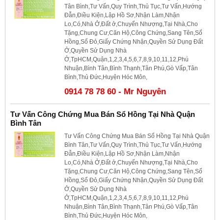
Tân Bình,Tư Vấn,Quy Trình,Thủ Tục,Tư Vấn,Hướng
Đẫn,Điều Kiện,Lập Hồ Sơ,Nhận Làm,Nhận
Lo,Có,Nhà Ở,Đất ở,Chuyển Nhượng,Tại Nhà,Cho
Tặng,Chung Cư,Căn Hộ,Công Chứng,Sang Tên,Sổ
Hồng,Sổ Đỏ,Giấy Chứng Nhận,Quyền Sử Dụng Đất
Ở,Quyền Sử Dụng Nhà
Ở,TpHCM,Quận,1,2,3,4,5,6,7,8,9,10,11,12,Phú
Nhuận,Bình Tân,Bình Thạnh,Tân Phú,Gò Vấp,Tân
Bình,Thủ Đức,Huyện Hóc Môn,
0914 78 78 60 - Mr Nguyên
Tư Vấn Công Chứng Mua Bán Sổ Hồng Tại Nhà Quận
Bình Tân
Tư Vấn Công Chứng Mua Bán Sổ Hồng Tại Nhà Quận
Bình Tân,Tư Vấn,Quy Trình,Thủ Tục,Tư Vấn,Hướng
Đẫn,Điều Kiện,Lập Hồ Sơ,Nhận Làm,Nhận
Lo,Có,Nhà Ở,Đất ở,Chuyển Nhượng,Tại Nhà,Cho
Tặng,Chung Cư,Căn Hộ,Công Chứng,Sang Tên,Sổ
Hồng,Sổ Đỏ,Giấy Chứng Nhận,Quyền Sử Dụng Đất
Ở,Quyền Sử Dụng Nhà
Ở,TpHCM,Quận,1,2,3,4,5,6,7,8,9,10,11,12,Phú
Nhuận,Bình Tân,Bình Thạnh,Tân Phú,Gò Vấp,Tân
Bình,Thủ Đức,Huyện Hóc Môn,