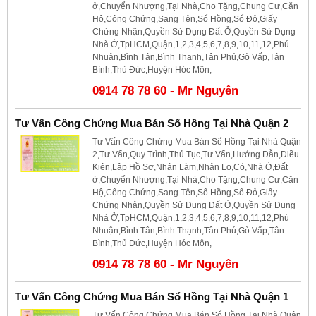
ở,Chuyển Nhượng,Tại Nhà,Cho Tặng,Chung Cư,Căn
Hộ,Công Chứng,Sang Tên,Sổ Hồng,Sổ Đỏ,Giấy
Chứng Nhận,Quyền Sử Dụng Đất Ở,Quyền Sử Dụng
Nhà Ở,TpHCM,Quận,1,2,3,4,5,6,7,8,9,10,11,12,Phú
Nhuận,Bình Tân,Bình Thạnh,Tân Phú,Gò Vấp,Tân
Bình,Thủ Đức,Huyện Hóc Môn,
0914 78 78 60 - Mr Nguyên
Tư Vấn Công Chứng Mua Bán Sổ Hồng Tại Nhà Quận 2
Tư Vấn Công Chứng Mua Bán Sổ Hồng Tại Nhà Quận
2,Tư Vấn,Quy Trình,Thủ Tục,Tư Vấn,Hướng Đẫn,Điều
Kiện,Lập Hồ Sơ,Nhận Làm,Nhận Lo,Có,Nhà Ở,Đất
ở,Chuyển Nhượng,Tại Nhà,Cho Tặng,Chung Cư,Căn
Hộ,Công Chứng,Sang Tên,Sổ Hồng,Sổ Đỏ,Giấy
Chứng Nhận,Quyền Sử Dụng Đất Ở,Quyền Sử Dụng
Nhà Ở,TpHCM,Quận,1,2,3,4,5,6,7,8,9,10,11,12,Phú
Nhuận,Bình Tân,Bình Thạnh,Tân Phú,Gò Vấp,Tân
Bình,Thủ Đức,Huyện Hóc Môn,
0914 78 78 60 - Mr Nguyên
Tư Vấn Công Chứng Mua Bán Sổ Hồng Tại Nhà Quận 1
Tư Vấn Công Chứng Mua Bán Sổ Hồng Tại Nhà Quận