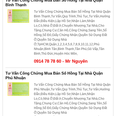
Tư Vấn Công Chứng Mua Bán Sổ Hồng Tại Nhà Quận
Bình Thạnh
Tư Vấn Công Chứng Mua Bán Sổ Hồng Tại Nhà Quận
Bình Thạnh,Tư Vấn,Quy Trình,Thủ Tục,Tư Vấn,Hướng
Đẫn,Điều Kiện,Lập Hồ Sơ,Nhận Làm,Nhận
Lo,Có,Nhà Ở,Đất ở,Chuyển Nhượng,Tại Nhà,Cho
Tặng,Chung Cư,Căn Hộ,Công Chứng,Sang Tên,Sổ
Hồng,Sổ Đỏ,Giấy Chứng Nhận,Quyền Sử Dụng Đất
Ở,Quyền Sử Dụng Nhà
Ở,TpHCM,Quận,1,2,3,4,5,6,7,8,9,10,11,12,Phú
Nhuận,Bình Tân,Bình Thạnh,Tân Phú,Gò Vấp,Tân
Bình,Thủ Đức,Huyện Hóc Môn,
0914 78 78 60 - Mr Nguyên
Tư Vấn Công Chứng Mua Bán Sổ Hồng Tại Nhà Quận
Phú Nhuận
Tư Vấn Công Chứng Mua Bán Sổ Hồng Tại Nhà Quận
Phú Nhuận,Tư Vấn,Quy Trình,Thủ Tục,Tư Vấn,Hướng
Đẫn,Điều Kiện,Lập Hồ Sơ,Nhận Làm,Nhận
Lo,Có,Nhà Ở,Đất ở,Chuyển Nhượng,Tại Nhà,Cho
Tặng,Chung Cư,Căn Hộ,Công Chứng,Sang Tên,Sổ
Hồng,Sổ Đỏ,Giấy Chứng Nhận,Quyền Sử Dụng Đất
Ở,Quyền Sử Dụng Nhà