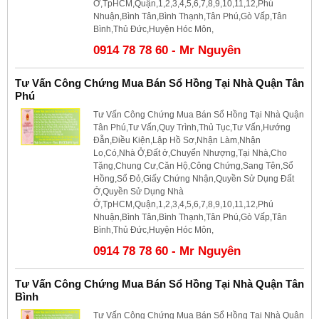
Ở,TpHCM,Quận,1,2,3,4,5,6,7,8,9,10,11,12,Phú
Nhuận,Bình Tân,Bình Thạnh,Tân Phú,Gò Vấp,Tân
Bình,Thủ Đức,Huyện Hóc Môn,
0914 78 78 60 - Mr Nguyên
Tư Vấn Công Chứng Mua Bán Sổ Hồng Tại Nhà Quận Tân
Phú
Tư Vấn Công Chứng Mua Bán Sổ Hồng Tại Nhà Quận
Tân Phú,Tư Vấn,Quy Trình,Thủ Tục,Tư Vấn,Hướng
Đẫn,Điều Kiện,Lập Hồ Sơ,Nhận Làm,Nhận
Lo,Có,Nhà Ở,Đất ở,Chuyển Nhượng,Tại Nhà,Cho
Tặng,Chung Cư,Căn Hộ,Công Chứng,Sang Tên,Sổ
Hồng,Sổ Đỏ,Giấy Chứng Nhận,Quyền Sử Dụng Đất
Ở,Quyền Sử Dụng Nhà
Ở,TpHCM,Quận,1,2,3,4,5,6,7,8,9,10,11,12,Phú
Nhuận,Bình Tân,Bình Thạnh,Tân Phú,Gò Vấp,Tân
Bình,Thủ Đức,Huyện Hóc Môn,
0914 78 78 60 - Mr Nguyên
Tư Vấn Công Chứng Mua Bán Sổ Hồng Tại Nhà Quận Tân
Bình
Tư Vấn Công Chứng Mua Bán Sổ Hồng Tại Nhà Quận