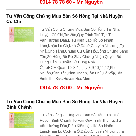
0914 78 78 60 - Mr Nguyên
Tư Vấn Công Chứng Mua Bán Sổ Hồng Tại Nhà Huyện
Củ Chi
Tư Vấn Công Chứng Mua Bán Sổ Hồng Tại Nhà
Huyện Củ Chi,Tư Vấn,Quy Trình,Thủ Tục,Tư
Vấn,Hướng Đẫn,Điều Kiện,Lập Hồ Sơ,Nhận
Làm,Nhận Lo,Có,Nhà Ở,Đất ở,Chuyển Nhượng,Tại
Nhà,Cho Tặng,Chung Cư,Căn Hộ,Công Chứng,Sang
Tên,Sổ Hồng,Sổ Đỏ,Giấy Chứng Nhận,Quyền Sử
Dụng Đất Ở,Quyền Sử Dụng Nhà
Ở,TpHCM,Quận,1,2,3,4,5,6,7,8,9,10,11,12,Phú
Nhuận,Bình Tân,Bình Thạnh,Tân Phú,Gò Vấp,Tân
Bình,Thủ Đức,Huyện Hóc Môn,
0914 78 78 60 - Mr Nguyên
Tư Vấn Công Chứng Mua Bán Sổ Hồng Tại Nhà Huyện
Bình Chánh
Tư Vấn Công Chứng Mua Bán Sổ Hồng Tại Nhà
Huyện Bình Chánh,Tư Vấn,Quy Trình,Thủ Tục,Tư
Vấn,Hướng Đẫn,Điều Kiện,Lập Hồ Sơ,Nhận
Làm,Nhận Lo,Có,Nhà Ở,Đất ở,Chuyển Nhượng,Tại