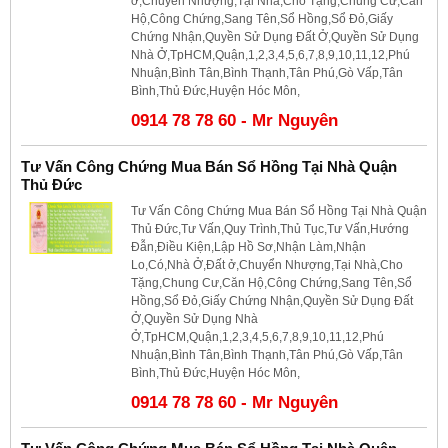
ở,Chuyển Nhượng,Tại Nhà,Cho Tặng,Chung Cư,Căn
Hộ,Công Chứng,Sang Tên,Sổ Hồng,Sổ Đỏ,Giấy
Chứng Nhận,Quyền Sử Dụng Đất Ở,Quyền Sử Dụng
Nhà Ở,TpHCM,Quận,1,2,3,4,5,6,7,8,9,10,11,12,Phú
Nhuận,Bình Tân,Bình Thạnh,Tân Phú,Gò Vấp,Tân
Bình,Thủ Đức,Huyện Hóc Môn,
0914 78 78 60 - Mr Nguyên
Tư Vấn Công Chứng Mua Bán Sổ Hồng Tại Nhà Quận
Thủ Đức
Tư Vấn Công Chứng Mua Bán Sổ Hồng Tại Nhà Quận
Thủ Đức,Tư Vấn,Quy Trình,Thủ Tục,Tư Vấn,Hướng
Đẫn,Điều Kiện,Lập Hồ Sơ,Nhận Làm,Nhận
Lo,Có,Nhà Ở,Đất ở,Chuyển Nhượng,Tại Nhà,Cho
Tặng,Chung Cư,Căn Hộ,Công Chứng,Sang Tên,Sổ
Hồng,Sổ Đỏ,Giấy Chứng Nhận,Quyền Sử Dụng Đất
Ở,Quyền Sử Dụng Nhà
Ở,TpHCM,Quận,1,2,3,4,5,6,7,8,9,10,11,12,Phú
Nhuận,Bình Tân,Bình Thạnh,Tân Phú,Gò Vấp,Tân
Bình,Thủ Đức,Huyện Hóc Môn,
0914 78 78 60 - Mr Nguyên