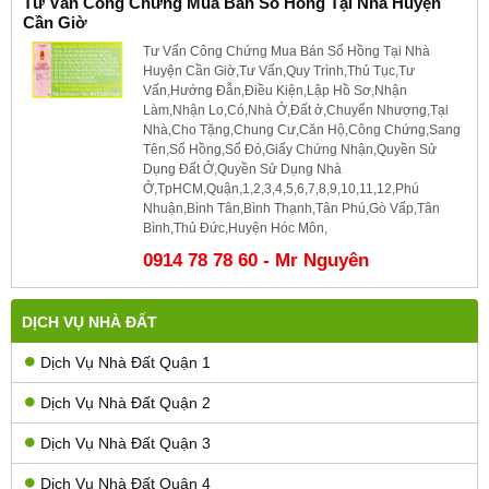
Tư Vấn Công Chứng Mua Bán Sổ Hồng Tại Nhà Huyện
Cần Giờ
Tư Vấn Công Chứng Mua Bán Sổ Hồng Tại Nhà
Huyện Cần Giờ,Tư Vấn,Quy Trình,Thủ Tục,Tư
Vấn,Hướng Đẫn,Điều Kiện,Lập Hồ Sơ,Nhận
Làm,Nhận Lo,Có,Nhà Ở,Đất ở,Chuyển Nhượng,Tại
Nhà,Cho Tặng,Chung Cư,Căn Hộ,Công Chứng,Sang
Tên,Sổ Hồng,Sổ Đỏ,Giấy Chứng Nhận,Quyền Sử
Dụng Đất Ở,Quyền Sử Dụng Nhà
Ở,TpHCM,Quận,1,2,3,4,5,6,7,8,9,10,11,12,Phú
Nhuận,Bình Tân,Bình Thạnh,Tân Phú,Gò Vấp,Tân
Bình,Thủ Đức,Huyện Hóc Môn,
0914 78 78 60 - Mr Nguyên
DỊCH VỤ NHÀ ĐẤT
Dịch Vụ Nhà Đất Quận 1
Dịch Vụ Nhà Đất Quận 2
Dịch Vụ Nhà Đất Quận 3
Dịch Vụ Nhà Đất Quận 4