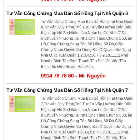
Tư Vấn Công Chứng Mua Bán Sổ Hồng Tại Nhà Quận 8
Tư Vấn Công Chứng Mua Bán Sổ Hồng Tại Nhà Quận
8,Tư Vấn,Quy Trình,Thủ Tục,Tư Vấn,Hướng Đẫn,Điều
Kiện,Lập Hồ Sơ,Nhận Làm,Nhận Lo,Có,Nhà Ở,Đất
ở,Chuyển Nhượng,Tại Nhà,Cho Tặng,Chung Cư,Căn
Hộ,Công Chứng,Sang Tên,Sổ Hồng,Sổ Đỏ,Giấy
Chứng Nhận,Quyền Sử Dụng Đất Ở,Quyền Sử Dụng
Nhà Ở,TpHCM,Quận,1,2,3,4,5,6,7,8,9,10,11,12,Phú
Nhuận,Bình Tân,Bình Thạnh,Tân Phú,Gò Vấp,Tân
Bình,Thủ Đức,Huyện Hóc Môn,
0914 78 78 60 - Mr Nguyên
Tư Vấn Công Chứng Mua Bán Sổ Hồng Tại Nhà Quận 7
Tư Vấn Công Chứng Mua Bán Sổ Hồng Tại Nhà Quận
7,Tư Vấn,Quy Trình,Thủ Tục,Tư Vấn,Hướng Đẫn,Điều
Kiện,Lập Hồ Sơ,Nhận Làm,Nhận Lo,Có,Nhà Ở,Đất
ở,Chuyển Nhượng,Tại Nhà,Cho Tặng,Chung Cư,Căn
Hộ,Công Chứng,Sang Tên,Sổ Hồng,Sổ Đỏ,Giấy
Chứng Nhận,Quyền Sử Dụng Đất Ở,Quyền Sử Dụng
Nhà Ở,TpHCM,Quận,1,2,3,4,5,6,7,8,9,10,11,12,Phú
Nhuận,Bình Tân,Bình Thạnh,Tân Phú,Gò Vấp,Tân