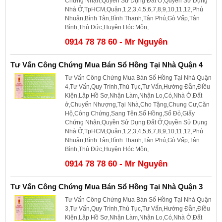
Chứng Nhận,Quyền Sử Dụng Đất Ở,Quyền Sử Dụng
Nhà Ở,TpHCM,Quận,1,2,3,4,5,6,7,8,9,10,11,12,Phú
Nhuận,Bình Tân,Bình Thạnh,Tân Phú,Gò Vấp,Tân
Bình,Thủ Đức,Huyện Hóc Môn,
0914 78 78 60 - Mr Nguyên
Tư Vấn Công Chứng Mua Bán Sổ Hồng Tại Nhà Quận 4
Tư Vấn Công Chứng Mua Bán Sổ Hồng Tại Nhà Quận
4,Tư Vấn,Quy Trình,Thủ Tục,Tư Vấn,Hướng Đẫn,Điều
Kiện,Lập Hồ Sơ,Nhận Làm,Nhận Lo,Có,Nhà Ở,Đất
ở,Chuyển Nhượng,Tại Nhà,Cho Tặng,Chung Cư,Căn
Hộ,Công Chứng,Sang Tên,Sổ Hồng,Sổ Đỏ,Giấy
Chứng Nhận,Quyền Sử Dụng Đất Ở,Quyền Sử Dụng
Nhà Ở,TpHCM,Quận,1,2,3,4,5,6,7,8,9,10,11,12,Phú
Nhuận,Bình Tân,Bình Thạnh,Tân Phú,Gò Vấp,Tân
Bình,Thủ Đức,Huyện Hóc Môn,
0914 78 78 60 - Mr Nguyên
Tư Vấn Công Chứng Mua Bán Sổ Hồng Tại Nhà Quận 3
Tư Vấn Công Chứng Mua Bán Sổ Hồng Tại Nhà Quận
3,Tư Vấn,Quy Trình,Thủ Tục,Tư Vấn,Hướng Đẫn,Điều
Kiện,Lập Hồ Sơ,Nhận Làm,Nhận Lo,Có,Nhà Ở,Đất