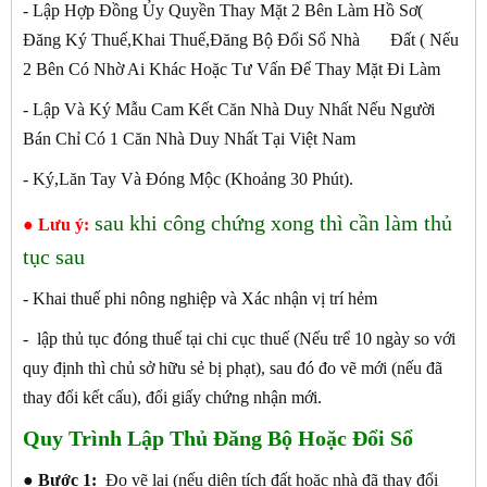
- Lập Hợp Đồng Ủy Quyền Thay Mặt 2 Bên Làm Hồ Sơ(
Đăng Ký Thuế,Khai Thuế,Đăng Bộ Đổi Sổ Nhà Đất ( Nếu
2 Bên Có Nhờ Ai Khác Hoặc Tư Vấn Để Thay Mặt Đi Làm
- Lập Và Ký Mẫu Cam Kết Căn Nhà Duy Nhất Nếu Người
Bán Chỉ Có 1 Căn Nhà Duy Nhất Tại Việt Nam
- Ký,Lăn Tay Và Đóng Mộc (Khoảng 30 Phút).
sau khi công chứng xong thì cần làm thủ
● Lưu ý:
tục sau
- Khai thuế phi nông nghiệp và Xác nhận vị trí hẻm
- lập thủ tục đóng thuế tại chi cục thuế (Nếu trể 10 ngày so với
quy định thì chủ sở hữu sẻ bị phạt), sau đó đo vẽ mới (nếu đã
thay đổi kết cấu), đổi giấy chứng nhận mới.
Quy Trình Lập Thủ Đăng Bộ Hoặc Đổi Sổ
●
Bước 1:
Đo vẽ lại (nếu diện tích đất hoặc nhà đã thay đổi