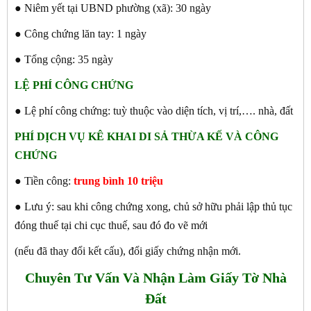
● Niêm yết tại UBND phường (xã): 30 ngày
● Công chứng lăn tay: 1 ngày
● Tổng cộng: 35 ngày
LỆ PHÍ CÔNG CHỨNG
● Lệ phí công chứng: tuỳ thuộc vào diện tích, vị trí,…. nhà, đất
PHÍ DỊCH VỤ KÊ KHAI DI SẢ THỪA KẾ VÀ CÔNG
CHỨNG
● Tiền công:
trung bình 10 triệu
● Lưu ý: sau khi công chứng xong, chủ sở hữu phải lập thủ tục
đóng thuế tại chi cục thuế, sau đó đo vẽ mới
(nếu đã thay đổi kết cấu), đổi giấy chứng nhận mới.
Chuyên Tư Vấn Và Nhận Làm Giấy Tờ Nhà
Đất