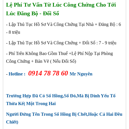
Lệ Phí Tư Vấn Từ Lúc Công Chứng Cho Tới
Lúc Đăng Bộ - Đổi Sổ
- Lập Thủ Tục Hồ Sơ Và Công Chứng Tại Nhà + Đăng Bộ : 6
- 8 triệu
- Lập Thủ Tục Hồ Sơ Và Công Chứng + Đổi Sổ : 7 - 9
triệu
- Phí Trên Không Bao Gồm Thuế +Lệ Phí Nộp Tại Phòng
Công Chứng + Bản Vẽ ( Nếu Đổi Sổ)
0914 78 78 60
-
Hotline :
Mr Nguyên
Trường Hợp Đã Có Sổ Hồng,Sổ Đỏ,Mà Bị Dính Yếu Tố
Thừa Kế( Một Trong Hai
Người Đứng Tên Trong Sổ Hồng Bị Chết,Hoặc Cả Hai Đều
Chiết)