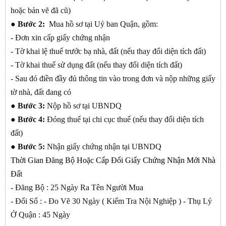
hoặc bản vẽ đã cũ)
●
Bước 2:
Mua hồ sơ tại Uỷ ban Quận, gồm:
- Đơn xin cấp giấy chứng nhận
- Tờ khai lệ thuế trước bạ nhà, đất (nếu thay đổi diện tích đất)
- Tờ khai thuế sử dụng đất (nếu thay đổi diện tích đất)
- Sau đó điền đầy đủ thông tin vào trong đơn và nộp những giấy
tờ nhà, đất đang có
●
Bước 3:
Nộp hồ sơ tại UBNDQ
●
Bước 4:
Đóng thuế tại chi cục thuế (nếu thay đổi diện tích
đất)
●
Bước 5:
Nhận giấy chứng nhận tại UBNDQ
Thời Gian Đăng Bộ Hoặc Cấp Đổi Giấy Chứng Nhận Mới Nhà
Đất
- Đăng Bộ : 25 Ngày Ra Tên Người Mua
- Đổi Sổ : - Đo Vẽ 30 Ngày ( Kiểm Tra Nội Nghiệp ) - Thụ Lý
Ở Quận : 45 Ngày