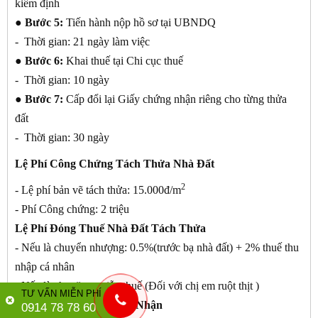
kiểm định
● Bước 5:
Tiến hành nộp hồ sơ tại UBNDQ
- Thời gian: 21 ngày làm việc
● Bước 6:
Khai thuế tại Chi cục thuế
- Thời gian: 10 ngày
● Bước 7:
Cấp đổi lại Giấy chứng nhận riêng cho từng thửa
đất
- Thời gian: 30 ngày
Lệ Phí Công Chứng Tách Thửa Nhà Đất
2
- Lệ phí bản vẽ tách thửa: 15.000đ/m
- Phí Công chứng: 2 triệu
Lệ Phí Đóng Thuế Nhà Đất Tách Thửa
- Nếu là chuyển nhượng: 0.5%(trước bạ nhà đất) + 2% thuế thu
nhập cá nhân
- Nếu là cho tặng: miễn thuế (Đối với chị em ruột thịt )
TƯ VẤN MIỄN PHÍ
Lệ Phí Cấp Giấy Chứng Nhận
0914 78 78 60