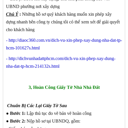
UBND phường nơi xây dựng
Chú Ý
:
Những hồ sơ quý khách hàng muốn xin phép xây
dựng nhanh bên công ty chúng tôi có thể xem xét để giải quyết
cho khách hàng
-
http://diaoc360.com.vn/dich-vu-xin-phep-xay-dung-nha-dat-tp-
hcm-101627s.html
-
http://dichvunhadattphcm.com/dich-vu-xin-phep-xay-dung-
nha-dat-tp-hcm-214132s.html
3, Hoàn Công Giấy Tờ Nhà Nhà Đất
Chuẩn Bị Các Lại Giấy Tờ Sau
● Bước 1:
Lập thủ tục đo vẽ bản vẽ hoàn công
● Bước 2:
Nộp hồ sơ tại UBNDQ, gồm: