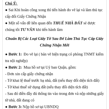
Chú Ý:
● Sai Khi hoàn công xong thì tiến hành đo vẽ lại và làm thủ tục
cấp đổi Giấy Chứng Nhận
● Một số vấn đề liên quan đến
THUẾ NHÀ ĐẤT
sẻ được
chúng tôi
TƯ VẤN
khi tiến hành làm
Chuẩn Bị Các Loại Giấy Tờ Sau Để Làm Thủ Tục Cấp Giấy
Chứng Nhận Mới
●
Bước 1:
Đo vẽ lại ( bản vẽ hiện trạng có phòng TNMT kiểm
tra nội nghiệp)
●
Bước 2:
Mua hồ sơ tại Uỷ ban Quận, gồm:
- Đơn xin cấp giấy chứng nhận
- Tờ khai lệ thuế trước bạ nhà, đất (nếu thay đổi diện tích đất)
- Tờ khai thuế sử dụng đất (nếu thay đổi diện tích đất)
- Sau đó điền đầy đủ thông tin vào trong đơn và nộp những giấy
tờ nhà, đất đang có
●
Bước 3:
Nộp hồ sơ tại UBNDQ