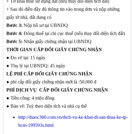
+ Tờ khai thuế sử dụng đất (nếu thay đổi diện tích đất)
+ Sau đó điền đầy đủ thông tin vào trong đơn và nộp những
giấy tờ nhà, đất đang có
Bước 3:
Nộp hồ sơ tại UBNDQ
Bước 4:
Đóng thuế tại chi cục thuế (nếu thay đổi diện tích đất)
Bước 5:
Nhận giấy chứng nhận tại UBNDQ
THỜI GIAN
CẤP ĐỔI GIẤY CHỨNG NHẬN
● Đo vẽ lại: 15 ngày
● Thụ lý tại UBNDQ: 45 ngày
LỆ PHÍ CẤP
ĐỔI GIẤY CHỨNG NHẬN
● phí cấp đổi giấy chứng nhận mới là :50.000 đ
PHÍ DỊCH VỤ CẤP
ĐỔI GIẤY CHỨNG NHẬN
● Tiền công: 4 triệu đồng
● Bản vẽ: Tuỳ theo diện tích và nhà cụ thể
http://diaoc360.com.vn/dich-vu-ke-khai-di-san-thua-ke-tp-
hcm-199593s.html