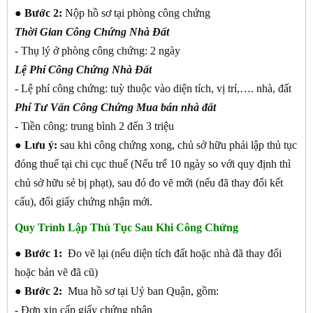
●
Bước 2:
Nộp hồ sơ tại phòng công chứng
Thời Gian Công Chứng Nhà Đất
- Thụ lý ở phòng công chứng: 2 ngày
Lệ Phí Công Chứng Nhà Đất
- Lệ phí công chứng: tuỳ thuộc vào diện tích, vị trí,…. nhà, đất
Phí Tư Vấn Công Chứng Mua bán nhà đất
- Tiền công: trung bình 2 đến 3 triệu
● Lưu ý:
sau khi công chứng xong, chủ sở hữu phải lập thủ tục
đóng thuế tại chi cục thuế (Nếu trể 10 ngày so với quy định thì
chủ sở hữu sẻ bị phạt), sau đó đo vẽ mới (nếu đã thay đổi kết
cấu), đổi giấy chứng nhận mới.
Quy Trình Lập Thủ Tục Sau Khi Công Chứng
●
Bước 1:
Đo vẽ lại (nếu diện tích đất hoặc nhà đã thay đổi
hoặc bản vẽ đã cũ)
●
Bước 2:
Mua hồ sơ tại Uỷ ban Quận, gồm:
- Đơn xin cấp giấy chứng nhận