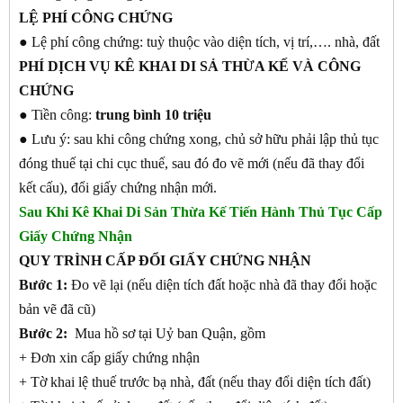
LỆ PHÍ CÔNG CHỨNG
● Lệ phí công chứng: tuỳ thuộc vào diện tích, vị trí,…. nhà, đất
PHÍ DỊCH VỤ KÊ KHAI DI SẢ THỪA KẾ VÀ CÔNG
CHỨNG
● Tiền công:
trung bình 10 triệu
● Lưu ý: sau khi công chứng xong, chủ sở hữu phải lập thủ tục
đóng thuế tại chi cục thuế, sau đó đo vẽ mới (nếu đã thay đổi
kết cấu), đổi giấy chứng nhận mới.
Sau Khi Kê Khai Di Sản Thừa Kế Tiến Hành Thủ Tục Cấp
Giấy Chứng Nhận
QUY TRÌNH CẤP ĐỔI GIẤY CHỨNG NHẬN
Bước 1:
Đo vẽ lại (nếu diện tích đất hoặc nhà đã thay đổi hoặc
bản vẽ đã cũ)
Bước 2:
Mua hồ sơ tại Uỷ ban Quận, gồm
+ Đơn xin cấp giấy chứng nhận
+ Tờ khai lệ thuế trước bạ nhà, đất (nếu thay đổi diện tích đất)