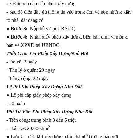
- 3 Đơn xin cấp cấp phép xây dựng
- Sau đó điền đầy đủ thông tin vào trong đơn và nộp những giấy
tờ nhà, đất đang có
● Bước 3:
Nộp hồ sơ tại UBNDQ
● Bước 4:
Nhận giấy phép xây dựng, biên bản dịnh vị móng,
bản vẽ XPXD tại UBNDQ
Thời Gian Xin Phép Xây DựngNhà Đất
- Đo vẽ: 2 ngày
- Thụ lý ở quận: 20 ngày
- Tổng cộng: 22 ngày
Lệ Phí Xin Phép Xây Dựng Nhà Đất
●
Lệ phí cấp giấy phép xây dựng
- 50 ngàn
Phí Tư Vấn Xin Phép Xây Dựng Nhà Đất
- Tiền công: trung bình 3 đến 5 triệu
2
- bản vẽ: 20.000đ/m
●
Lưu ý: trước khi xây dựng, chủ nhà phải thông báo với