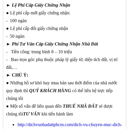
►
Lệ Phí Cấp Giấy Chứng Nhận
● Lệ phí cấp mới giấy chứng nhận:
- 100 ngàn
● Lệ phí cấp đổi giấy chứng nhận
- 50 ngàn
►
Phí Tư Vấn Cấp Giấy Chứng Nhận Nhà Đất
- Tiền công: trung bình 8 – 10 triệu
- Bao trọn gói: phụ thuộc pháp lý giấy tờ, diện tích đất, vị trí
đất,…
► CHÚ Ý:
● Những hồ sơ khó hay mua bán sau thời điểm của nhà nước
quy định thì
QUÝ KHÁCH
HÀNG
có thể liên hệ trực tiếp
chúng tôi
● Một số vấn đề liên quan đến
THUẾ NHÀ ĐẤT
sẻ được
chúng tôi
TƯ
VẤN
khi tiến hành làm
http://dichvunhadattphcm.com/dich-vu-chuyen-muc-dich-