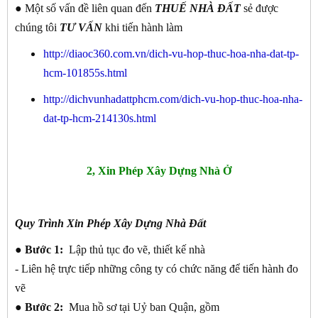
● Một số vấn đề liên quan đến
THUẾ NHÀ ĐẤT
sẻ được
chúng tôi
TƯ VẤN
khi tiến hành làm
http://diaoc360.com.vn/dich-vu-hop-thuc-hoa-nha-dat-tp-
hcm-101855s.html
http://dichvunhadattphcm.com/dich-vu-hop-thuc-hoa-nha-
dat-tp-hcm-214130s.html
2, Xin Phép Xây Dựng Nhà Ở
Quy Trình Xin Phép Xây Dựng Nhà Đất
● Bước 1:
Lập thủ tục đo vẽ, thiết kế nhà
- Liên hệ trực tiếp những công ty có chức năng để tiến hành đo
vẽ
● Bước 2:
Mua hồ sơ tại Uỷ ban Quận, gồm