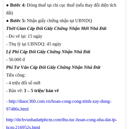
●
Bước 4:
Đóng thuế tại chi cục thuế (nếu thay đổi diện tích
đất)
●
Bước 5:
Nhận giấy chứng nhận tại UBNDQ
Thời Gian Cấp Đổi Giấy Chứng Nhận Mới Nhà Đất
- Đo vẽ lại: 15 ngày
- Thụ lý tại UBNDQ: 45 ngày
Lệ Phí Cấp Đổi Giấy Chứng Nhận Nhà Đất
- 50.000 đ
Phí Tư Vấn Cấp Đổi Giấy Chứng Nhận Nhà Đất
Tiền công:
- 4 triệu đổi sổ mới
- Bản vẽ:
3 – 5 triệu/ bản vẽ
-
http://diaoc360.com.vn/hoan-cong-cong-trinh-xay-dung-
97486s.html
http://dichvunhadattphcm.com/thu-tuc-hoan-cong-nha-dat-tp-
hcm-216952s.html