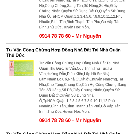
ở,Chuyển Nhượng,Tại Nhà,Cho Tặng,Chung Cư,Căn
Hộ,Công Chứng,Sang Tên,Sổ Hồng,Sổ Đỏ,Giấy
Chứng Nhận,Quyền Sử Dụng Đất Ở,Quyền Sử Dụng
Nhà Ở,TpHCM,Quận,1,2,3,4,5,6,7,8,9,10,11,12,Phú
Nhuận,Bình Tân,Bình Thạnh,Tân Phú,Gò Vấp,Tân
Bình,Thủ Đức,Huyện Hóc Môn,
0914 78 78 60 - Mr Nguyên
Tư Vấn Công Chứng Hợp Đồng Nhà Đất Tại Nhà Quận
Thủ Đức
Tư Vấn Công Chứng Hợp Đồng Nhà Đất Tại Nhà
Quận Thủ Đức,Tư Vấn,Quy Trình,Thủ Tục,Tư
Vấn,Hướng Đẫn,Điều Kiện,Lập Hồ Sơ,Nhận
Làm,Nhận Lo,Có,Nhà Ở,Đất ở,Chuyển Nhượng,Tại
Nhà,Cho Tặng,Chung Cư,Căn Hộ,Công Chứng,Sang
Tên,Sổ Hồng,Sổ Đỏ,Giấy Chứng Nhận,Quyền Sử
Dụng Đất Ở,Quyền Sử Dụng Nhà
Ở,TpHCM,Quận,1,2,3,4,5,6,7,8,9,10,11,12,Phú
Nhuận,Bình Tân,Bình Thạnh,Tân Phú,Gò Vấp,Tân
Bình,Thủ Đức,Huyện Hóc Môn,
0914 78 78 60 - Mr Nguyên