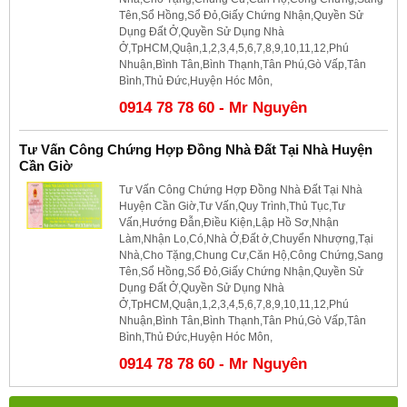
Tên,Sổ Hồng,Sổ Đỏ,Giấy Chứng Nhận,Quyền Sử
Dụng Đất Ở,Quyền Sử Dụng Nhà
Ở,TpHCM,Quận,1,2,3,4,5,6,7,8,9,10,11,12,Phú
Nhuận,Bình Tân,Bình Thạnh,Tân Phú,Gò Vấp,Tân
Bình,Thủ Đức,Huyện Hóc Môn,
0914 78 78 60 - Mr Nguyên
Tư Vấn Công Chứng Hợp Đồng Nhà Đất Tại Nhà Huyện
Cần Giờ
Tư Vấn Công Chứng Hợp Đồng Nhà Đất Tại Nhà
Huyện Cần Giờ,Tư Vấn,Quy Trình,Thủ Tục,Tư
Vấn,Hướng Đẫn,Điều Kiện,Lập Hồ Sơ,Nhận
Làm,Nhận Lo,Có,Nhà Ở,Đất ở,Chuyển Nhượng,Tại
Nhà,Cho Tặng,Chung Cư,Căn Hộ,Công Chứng,Sang
Tên,Sổ Hồng,Sổ Đỏ,Giấy Chứng Nhận,Quyền Sử
Dụng Đất Ở,Quyền Sử Dụng Nhà
Ở,TpHCM,Quận,1,2,3,4,5,6,7,8,9,10,11,12,Phú
Nhuận,Bình Tân,Bình Thạnh,Tân Phú,Gò Vấp,Tân
Bình,Thủ Đức,Huyện Hóc Môn,
0914 78 78 60 - Mr Nguyên