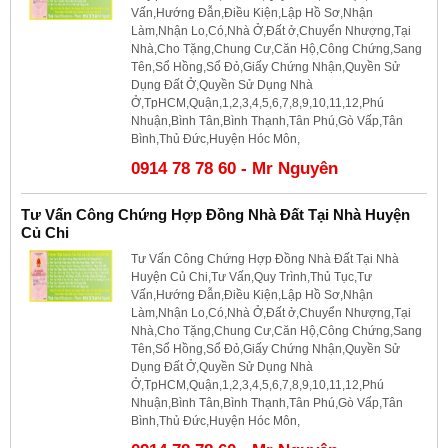
Vấn,Hướng Đẫn,Điều Kiện,Lập Hồ Sơ,Nhận
Làm,Nhận Lo,Có,Nhà Ở,Đất ở,Chuyển Nhượng,Tại
Nhà,Cho Tặng,Chung Cư,Căn Hộ,Công Chứng,Sang
Tên,Sổ Hồng,Sổ Đỏ,Giấy Chứng Nhận,Quyền Sử
Dụng Đất Ở,Quyền Sử Dụng Nhà
Ở,TpHCM,Quận,1,2,3,4,5,6,7,8,9,10,11,12,Phú
Nhuận,Bình Tân,Bình Thạnh,Tân Phú,Gò Vấp,Tân
Bình,Thủ Đức,Huyện Hóc Môn,
0914 78 78 60 - Mr Nguyên
Tư Vấn Công Chứng Hợp Đồng Nhà Đất Tại Nhà Huyện
Củ Chi
Tư Vấn Công Chứng Hợp Đồng Nhà Đất Tại Nhà
Huyện Củ Chi,Tư Vấn,Quy Trình,Thủ Tục,Tư
Vấn,Hướng Đẫn,Điều Kiện,Lập Hồ Sơ,Nhận
Làm,Nhận Lo,Có,Nhà Ở,Đất ở,Chuyển Nhượng,Tại
Nhà,Cho Tặng,Chung Cư,Căn Hộ,Công Chứng,Sang
Tên,Sổ Hồng,Sổ Đỏ,Giấy Chứng Nhận,Quyền Sử
Dụng Đất Ở,Quyền Sử Dụng Nhà
Ở,TpHCM,Quận,1,2,3,4,5,6,7,8,9,10,11,12,Phú
Nhuận,Bình Tân,Bình Thạnh,Tân Phú,Gò Vấp,Tân
Bình,Thủ Đức,Huyện Hóc Môn,