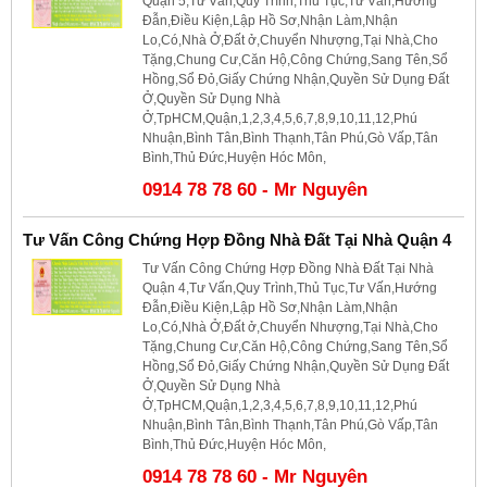
Quận 5,Tư Vấn,Quy Trình,Thủ Tục,Tư Vấn,Hướng
Đẫn,Điều Kiện,Lập Hồ Sơ,Nhận Làm,Nhận
Lo,Có,Nhà Ở,Đất ở,Chuyển Nhượng,Tại Nhà,Cho
Tặng,Chung Cư,Căn Hộ,Công Chứng,Sang Tên,Sổ
Hồng,Sổ Đỏ,Giấy Chứng Nhận,Quyền Sử Dụng Đất
Ở,Quyền Sử Dụng Nhà
Ở,TpHCM,Quận,1,2,3,4,5,6,7,8,9,10,11,12,Phú
Nhuận,Bình Tân,Bình Thạnh,Tân Phú,Gò Vấp,Tân
Bình,Thủ Đức,Huyện Hóc Môn,
0914 78 78 60 - Mr Nguyên
Tư Vấn Công Chứng Hợp Đồng Nhà Đất Tại Nhà Quận 4
Tư Vấn Công Chứng Hợp Đồng Nhà Đất Tại Nhà
Quận 4,Tư Vấn,Quy Trình,Thủ Tục,Tư Vấn,Hướng
Đẫn,Điều Kiện,Lập Hồ Sơ,Nhận Làm,Nhận
Lo,Có,Nhà Ở,Đất ở,Chuyển Nhượng,Tại Nhà,Cho
Tặng,Chung Cư,Căn Hộ,Công Chứng,Sang Tên,Sổ
Hồng,Sổ Đỏ,Giấy Chứng Nhận,Quyền Sử Dụng Đất
Ở,Quyền Sử Dụng Nhà
Ở,TpHCM,Quận,1,2,3,4,5,6,7,8,9,10,11,12,Phú
Nhuận,Bình Tân,Bình Thạnh,Tân Phú,Gò Vấp,Tân
Bình,Thủ Đức,Huyện Hóc Môn,
0914 78 78 60 - Mr Nguyên