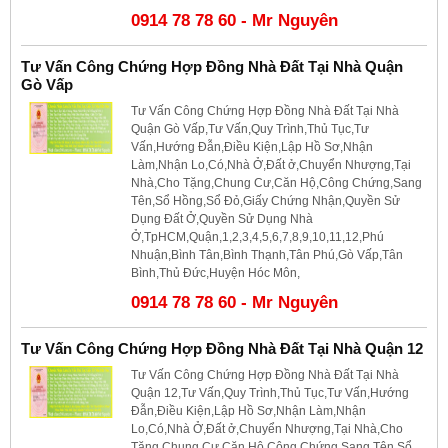
0914 78 78 60 - Mr Nguyên
Tư Vấn Công Chứng Hợp Đồng Nhà Đất Tại Nhà Quận
Gò Vấp
Tư Vấn Công Chứng Hợp Đồng Nhà Đất Tại Nhà
Quận Gò Vấp,Tư Vấn,Quy Trình,Thủ Tục,Tư
Vấn,Hướng Đẫn,Điều Kiện,Lập Hồ Sơ,Nhận
Làm,Nhận Lo,Có,Nhà Ở,Đất ở,Chuyển Nhượng,Tại
Nhà,Cho Tặng,Chung Cư,Căn Hộ,Công Chứng,Sang
Tên,Sổ Hồng,Sổ Đỏ,Giấy Chứng Nhận,Quyền Sử
Dụng Đất Ở,Quyền Sử Dụng Nhà
Ở,TpHCM,Quận,1,2,3,4,5,6,7,8,9,10,11,12,Phú
Nhuận,Bình Tân,Bình Thạnh,Tân Phú,Gò Vấp,Tân
Bình,Thủ Đức,Huyện Hóc Môn,
0914 78 78 60 - Mr Nguyên
Tư Vấn Công Chứng Hợp Đồng Nhà Đất Tại Nhà Quận 12
Tư Vấn Công Chứng Hợp Đồng Nhà Đất Tại Nhà
Quận 12,Tư Vấn,Quy Trình,Thủ Tục,Tư Vấn,Hướng
Đẫn,Điều Kiện,Lập Hồ Sơ,Nhận Làm,Nhận
Lo,Có,Nhà Ở,Đất ở,Chuyển Nhượng,Tại Nhà,Cho
Tặng,Chung Cư,Căn Hộ,Công Chứng,Sang Tên,Sổ