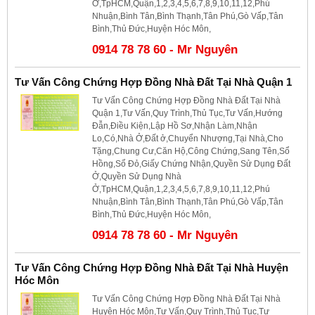
Ở,TpHCM,Quận,1,2,3,4,5,6,7,8,9,10,11,12,Phú
Nhuận,Bình Tân,Bình Thạnh,Tân Phú,Gò Vấp,Tân
Bình,Thủ Đức,Huyện Hóc Môn,
0914 78 78 60 - Mr Nguyên
Tư Vấn Công Chứng Hợp Đồng Nhà Đất Tại Nhà Quận 1
Tư Vấn Công Chứng Hợp Đồng Nhà Đất Tại Nhà
Quận 1,Tư Vấn,Quy Trình,Thủ Tục,Tư Vấn,Hướng
Đẫn,Điều Kiện,Lập Hồ Sơ,Nhận Làm,Nhận
Lo,Có,Nhà Ở,Đất ở,Chuyển Nhượng,Tại Nhà,Cho
Tặng,Chung Cư,Căn Hộ,Công Chứng,Sang Tên,Sổ
Hồng,Sổ Đỏ,Giấy Chứng Nhận,Quyền Sử Dụng Đất
Ở,Quyền Sử Dụng Nhà
Ở,TpHCM,Quận,1,2,3,4,5,6,7,8,9,10,11,12,Phú
Nhuận,Bình Tân,Bình Thạnh,Tân Phú,Gò Vấp,Tân
Bình,Thủ Đức,Huyện Hóc Môn,
0914 78 78 60 - Mr Nguyên
Tư Vấn Công Chứng Hợp Đồng Nhà Đất Tại Nhà Huyện
Hóc Môn
Tư Vấn Công Chứng Hợp Đồng Nhà Đất Tại Nhà
Huyện Hóc Môn,Tư Vấn,Quy Trình,Thủ Tục,Tư