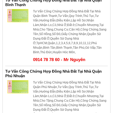
Tư Vấn Công Chứng Hợp Đồng Nhà Đất Tại Nhà Quận
Bình Thạnh
Tư Vấn Công Chứng Hợp Đồng Nhà Đất Tại Nhà
Quận Bình Thạnh,Tư Vấn,Quy Trình,Thủ Tục,Tư
Vấn,Hướng Đẫn,Điều Kiện,Lập Hồ Sơ,Nhận
Làm,Nhận Lo,Có,Nhà Ở,Đất ở,Chuyển Nhượng,Tại
Nhà,Cho Tặng,Chung Cư,Căn Hộ,Công Chứng,Sang
Tên,Sổ Hồng,Sổ Đỏ,Giấy Chứng Nhận,Quyền Sử
Dụng Đất Ở,Quyền Sử Dụng Nhà
Ở,TpHCM,Quận,1,2,3,4,5,6,7,8,9,10,11,12,Phú
Nhuận,Bình Tân,Bình Thạnh,Tân Phú,Gò Vấp,Tân
Bình,Thủ Đức,Huyện Hóc Môn,
0914 78 78 60 - Mr Nguyên
Tư Vấn Công Chứng Hợp Đồng Nhà Đất Tại Nhà Quận
Phú Nhuận
Tư Vấn Công Chứng Hợp Đồng Nhà Đất Tại Nhà
Quận Phú Nhuận,Tư Vấn,Quy Trình,Thủ Tục,Tư
Vấn,Hướng Đẫn,Điều Kiện,Lập Hồ Sơ,Nhận
Làm,Nhận Lo,Có,Nhà Ở,Đất ở,Chuyển Nhượng,Tại
Nhà,Cho Tặng,Chung Cư,Căn Hộ,Công Chứng,Sang
Tên,Sổ Hồng,Sổ Đỏ,Giấy Chứng Nhận,Quyền Sử
Dụng Đất Ở,Quyền Sử Dụng Nhà