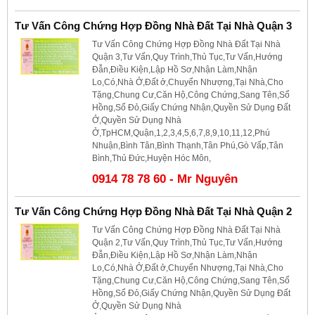
Tư Vấn Công Chứng Hợp Đồng Nhà Đất Tại Nhà Quận 3
Tư Vấn Công Chứng Hợp Đồng Nhà Đất Tại Nhà
Quận 3,Tư Vấn,Quy Trình,Thủ Tục,Tư Vấn,Hướng
Đẫn,Điều Kiện,Lập Hồ Sơ,Nhận Làm,Nhận
Lo,Có,Nhà Ở,Đất ở,Chuyển Nhượng,Tại Nhà,Cho
Tặng,Chung Cư,Căn Hộ,Công Chứng,Sang Tên,Sổ
Hồng,Sổ Đỏ,Giấy Chứng Nhận,Quyền Sử Dụng Đất
Ở,Quyền Sử Dụng Nhà
Ở,TpHCM,Quận,1,2,3,4,5,6,7,8,9,10,11,12,Phú
Nhuận,Bình Tân,Bình Thạnh,Tân Phú,Gò Vấp,Tân
Bình,Thủ Đức,Huyện Hóc Môn,
0914 78 78 60 - Mr Nguyên
Tư Vấn Công Chứng Hợp Đồng Nhà Đất Tại Nhà Quận 2
Tư Vấn Công Chứng Hợp Đồng Nhà Đất Tại Nhà
Quận 2,Tư Vấn,Quy Trình,Thủ Tục,Tư Vấn,Hướng
Đẫn,Điều Kiện,Lập Hồ Sơ,Nhận Làm,Nhận
Lo,Có,Nhà Ở,Đất ở,Chuyển Nhượng,Tại Nhà,Cho
Tặng,Chung Cư,Căn Hộ,Công Chứng,Sang Tên,Sổ
Hồng,Sổ Đỏ,Giấy Chứng Nhận,Quyền Sử Dụng Đất
Ở,Quyền Sử Dụng Nhà