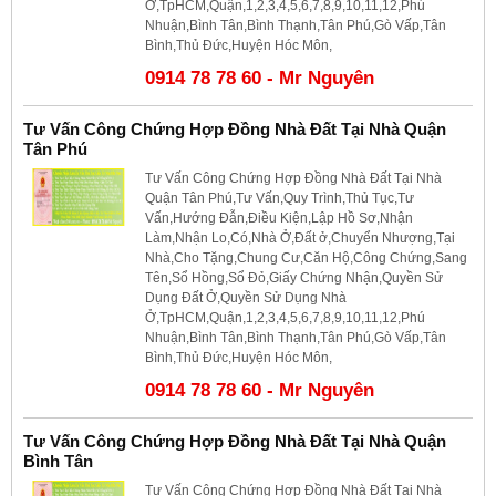
Ở,TpHCM,Quận,1,2,3,4,5,6,7,8,9,10,11,12,Phú
Nhuận,Bình Tân,Bình Thạnh,Tân Phú,Gò Vấp,Tân
Bình,Thủ Đức,Huyện Hóc Môn,
0914 78 78 60 - Mr Nguyên
Tư Vấn Công Chứng Hợp Đồng Nhà Đất Tại Nhà Quận
Tân Phú
Tư Vấn Công Chứng Hợp Đồng Nhà Đất Tại Nhà
Quận Tân Phú,Tư Vấn,Quy Trình,Thủ Tục,Tư
Vấn,Hướng Đẫn,Điều Kiện,Lập Hồ Sơ,Nhận
Làm,Nhận Lo,Có,Nhà Ở,Đất ở,Chuyển Nhượng,Tại
Nhà,Cho Tặng,Chung Cư,Căn Hộ,Công Chứng,Sang
Tên,Sổ Hồng,Sổ Đỏ,Giấy Chứng Nhận,Quyền Sử
Dụng Đất Ở,Quyền Sử Dụng Nhà
Ở,TpHCM,Quận,1,2,3,4,5,6,7,8,9,10,11,12,Phú
Nhuận,Bình Tân,Bình Thạnh,Tân Phú,Gò Vấp,Tân
Bình,Thủ Đức,Huyện Hóc Môn,
0914 78 78 60 - Mr Nguyên
Tư Vấn Công Chứng Hợp Đồng Nhà Đất Tại Nhà Quận
Bình Tân
Tư Vấn Công Chứng Hợp Đồng Nhà Đất Tại Nhà