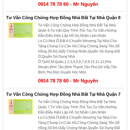
0914 78 78 60 - Mr Nguyên
Tư Vấn Công Chứng Hợp Đồng Nhà Đất Tại Nhà Quận 8
Tư Vấn Công Chứng Hợp Đồng Nhà Đất Tại Nhà
Quận 8,Tư Vấn,Quy Trình,Thủ Tục,Tư Vấn,Hướng
Đẫn,Điều Kiện,Lập Hồ Sơ,Nhận Làm,Nhận
Lo,Có,Nhà Ở,Đất ở,Chuyển Nhượng,Tại Nhà,Cho
Tặng,Chung Cư,Căn Hộ,Công Chứng,Sang Tên,Sổ
Hồng,Sổ Đỏ,Giấy Chứng Nhận,Quyền Sử Dụng Đất
Ở,Quyền Sử Dụng Nhà
Ở,TpHCM,Quận,1,2,3,4,5,6,7,8,9,10,11,12,Phú
Nhuận,Bình Tân,Bình Thạnh,Tân Phú,Gò Vấp,Tân
Bình,Thủ Đức,Huyện Hóc Môn,
0914 78 78 60 - Mr Nguyên
Tư Vấn Công Chứng Hợp Đồng Nhà Đất Tại Nhà Quận 7
Tư Vấn Công Chứng Hợp Đồng Nhà Đất Tại Nhà
Quận 7,Tư Vấn,Quy Trình,Thủ Tục,Tư Vấn,Hướng
Đẫn,Điều Kiện,Lập Hồ Sơ,Nhận Làm,Nhận
Lo,Có,Nhà Ở,Đất ở,Chuyển Nhượng,Tại Nhà,Cho
Tặng,Chung Cư,Căn Hộ,Công Chứng,Sang Tên,Sổ
Hồng,Sổ Đỏ,Giấy Chứng Nhận,Quyền Sử Dụng Đất