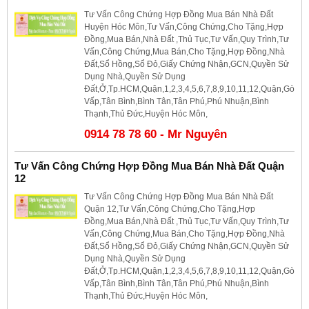
Tư Vấn Công Chứng Hợp Đồng Mua Bán Nhà Đất
Huyện Hóc Môn,Tư Vấn,Công Chứng,Cho Tặng,Hợp
Đồng,Mua Bán,Nhà Đất ,Thủ Tục,Tư Vấn,Quy Trình,Tư
Vấn,Công Chứng,Mua Bán,Cho Tặng,Hợp Đồng,Nhà
Đất,Sổ Hồng,Sổ Đỏ,Giấy Chứng Nhận,GCN,Quyền Sử
Dụng Nhà,Quyền Sử Dụng
Đất,Ở,Tp.HCM,Quận,1,2,3,4,5,6,7,8,9,10,11,12,Quận,Gò
Vấp,Tân Bình,Bình Tân,Tân Phú,Phú Nhuận,Bình
Thạnh,Thủ Đức,Huyện Hóc Môn,
0914 78 78 60 - Mr Nguyên
Tư Vấn Công Chứng Hợp Đồng Mua Bán Nhà Đất Quận
12
Tư Vấn Công Chứng Hợp Đồng Mua Bán Nhà Đất
Quận 12,Tư Vấn,Công Chứng,Cho Tặng,Hợp
Đồng,Mua Bán,Nhà Đất ,Thủ Tục,Tư Vấn,Quy Trình,Tư
Vấn,Công Chứng,Mua Bán,Cho Tặng,Hợp Đồng,Nhà
Đất,Sổ Hồng,Sổ Đỏ,Giấy Chứng Nhận,GCN,Quyền Sử
Dụng Nhà,Quyền Sử Dụng
Đất,Ở,Tp.HCM,Quận,1,2,3,4,5,6,7,8,9,10,11,12,Quận,Gò
Vấp,Tân Bình,Bình Tân,Tân Phú,Phú Nhuận,Bình
Thạnh,Thủ Đức,Huyện Hóc Môn,