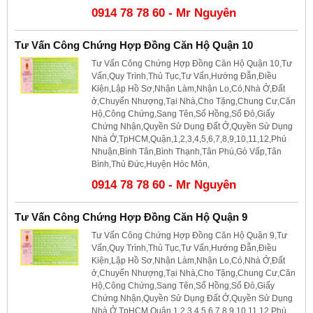
0914 78 78 60 - Mr Nguyên
Tư Vấn Công Chứng Hợp Đồng Căn Hộ Quận 10
Tư Vấn Công Chứng Hợp Đồng Căn Hộ Quận 10,Tư
Vấn,Quy Trình,Thủ Tục,Tư Vấn,Hướng Đẫn,Điều
Kiện,Lập Hồ Sơ,Nhận Làm,Nhận Lo,Có,Nhà Ở,Đất
ở,Chuyển Nhượng,Tại Nhà,Cho Tặng,Chung Cư,Căn
Hộ,Công Chứng,Sang Tên,Sổ Hồng,Sổ Đỏ,Giấy
Chứng Nhận,Quyền Sử Dụng Đất Ở,Quyền Sử Dụng
Nhà Ở,TpHCM,Quận,1,2,3,4,5,6,7,8,9,10,11,12,Phú
Nhuận,Bình Tân,Bình Thạnh,Tân Phú,Gò Vấp,Tân
Bình,Thủ Đức,Huyện Hóc Môn,
0914 78 78 60 - Mr Nguyên
Tư Vấn Công Chứng Hợp Đồng Căn Hộ Quận 9
Tư Vấn Công Chứng Hợp Đồng Căn Hộ Quận 9,Tư
Vấn,Quy Trình,Thủ Tục,Tư Vấn,Hướng Đẫn,Điều
Kiện,Lập Hồ Sơ,Nhận Làm,Nhận Lo,Có,Nhà Ở,Đất
ở,Chuyển Nhượng,Tại Nhà,Cho Tặng,Chung Cư,Căn
Hộ,Công Chứng,Sang Tên,Sổ Hồng,Sổ Đỏ,Giấy
Chứng Nhận,Quyền Sử Dụng Đất Ở,Quyền Sử Dụng
Nhà Ở,TpHCM,Quận,1,2,3,4,5,6,7,8,9,10,11,12,Phú