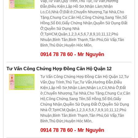
Vấp,Tư Vấn,Quy Trình,Thủ Tục,Tư Vấn,Hướng
Đẫn,Điều Kiện,Lập Hồ Sơ,Nhận Làm,Nhận
Lo,Có,Nhà Ở,Đất ở,Chuyển Nhượng,Tại Nhà,Cho
Tặng,Chung Cư,Căn Hộ,Công Chứng,Sang Tên,Sổ
Hồng,Sổ Đỏ,Giấy Chứng Nhận,Quyền Sử Dụng Đất
Ở,Quyền Sử Dụng Nhà
Ở,TpHCM,Quận,1,2,3,4,5,6,7,8,9,10,11,12,Phú
Nhuận,Bình Tân,Bình Thạnh,Tân Phú,Gò Vấp,Tân
Bình,Thủ Đức,Huyện Hóc Môn,
0914 78 78 60 - Mr Nguyên
Tư Vấn Công Chứng Hợp Đồng Căn Hộ Quận 12
Tư Vấn Công Chứng Hợp Đồng Căn Hộ Quận 12,Tư
Vấn,Quy Trình,Thủ Tục,Tư Vấn,Hướng Đẫn,Điều
Kiện,Lập Hồ Sơ,Nhận Làm,Nhận Lo,Có,Nhà Ở,Đất
ở,Chuyển Nhượng,Tại Nhà,Cho Tặng,Chung Cư,Căn
Hộ,Công Chứng,Sang Tên,Sổ Hồng,Sổ Đỏ,Giấy
Chứng Nhận,Quyền Sử Dụng Đất Ở,Quyền Sử Dụng
Nhà Ở,TpHCM,Quận,1,2,3,4,5,6,7,8,9,10,11,12,Phú
Nhuận,Bình Tân,Bình Thạnh,Tân Phú,Gò Vấp,Tân
Bình,Thủ Đức,Huyện Hóc Môn,
0914 78 78 60 - Mr Nguyên