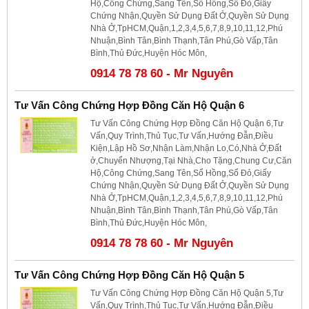
Hộ,Công Chứng,Sang Tên,Sổ Hồng,Sổ Đỏ,Giấy
Chứng Nhận,Quyền Sử Dụng Đất Ở,Quyền Sử Dụng
Nhà Ở,TpHCM,Quận,1,2,3,4,5,6,7,8,9,10,11,12,Phú
Nhuận,Bình Tân,Bình Thạnh,Tân Phú,Gò Vấp,Tân
Bình,Thủ Đức,Huyện Hóc Môn,
0914 78 78 60 - Mr Nguyên
Tư Vấn Công Chứng Hợp Đồng Căn Hộ Quận 6
Tư Vấn Công Chứng Hợp Đồng Căn Hộ Quận 6,Tư
Vấn,Quy Trình,Thủ Tục,Tư Vấn,Hướng Đẫn,Điều
Kiện,Lập Hồ Sơ,Nhận Làm,Nhận Lo,Có,Nhà Ở,Đất
ở,Chuyển Nhượng,Tại Nhà,Cho Tặng,Chung Cư,Căn
Hộ,Công Chứng,Sang Tên,Sổ Hồng,Sổ Đỏ,Giấy
Chứng Nhận,Quyền Sử Dụng Đất Ở,Quyền Sử Dụng
Nhà Ở,TpHCM,Quận,1,2,3,4,5,6,7,8,9,10,11,12,Phú
Nhuận,Bình Tân,Bình Thạnh,Tân Phú,Gò Vấp,Tân
Bình,Thủ Đức,Huyện Hóc Môn,
0914 78 78 60 - Mr Nguyên
Tư Vấn Công Chứng Hợp Đồng Căn Hộ Quận 5
Tư Vấn Công Chứng Hợp Đồng Căn Hộ Quận 5,Tư
Vấn,Quy Trình,Thủ Tục,Tư Vấn,Hướng Đẫn,Điều