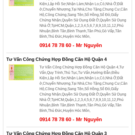
Kiện,Lập Hồ Sơ,Nhận Làm,Nhận Lo,Có,Nhà Ở,Đất
ở,Chuyển Nhượng,Tại Nhà,Cho Tặng,Chung Cư,Căn
Hộ,Công Chứng,Sang Tên,Sổ Hồng,Sổ Đỏ,Giấy
Chứng Nhận,Quyền Sử Dụng Đất Ở,Quyền Sử Dụng
Nhà Ở,TpHCM,Quận,1,2,3,4,5,6,7,8,9,10,11,12,Phú
Nhuận,Bình Tân,Bình Thạnh,Tân Phú,Gò Vấp,Tân
Bình,Thủ Đức,Huyện Hóc Môn,
0914 78 78 60 - Mr Nguyên
Tư Vấn Công Chứng Hợp Đồng Căn Hộ Quận 4
Tư Vấn Công Chứng Hợp Đồng Căn Hộ Quận 4,Tư
Vấn,Quy Trình,Thủ Tục,Tư Vấn,Hướng Đẫn,Điều
Kiện,Lập Hồ Sơ,Nhận Làm,Nhận Lo,Có,Nhà Ở,Đất
ở,Chuyển Nhượng,Tại Nhà,Cho Tặng,Chung Cư,Căn
Hộ,Công Chứng,Sang Tên,Sổ Hồng,Sổ Đỏ,Giấy
Chứng Nhận,Quyền Sử Dụng Đất Ở,Quyền Sử Dụng
Nhà Ở,TpHCM,Quận,1,2,3,4,5,6,7,8,9,10,11,12,Phú
Nhuận,Bình Tân,Bình Thạnh,Tân Phú,Gò Vấp,Tân
Bình,Thủ Đức,Huyện Hóc Môn,
0914 78 78 60 - Mr Nguyên
Tư Vấn Công Chứng Hợp Đồng Căn Hộ Quận 3