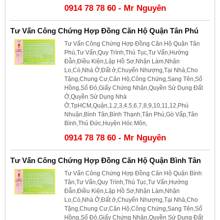
0914 78 78 60 - Mr Nguyên
Tư Vấn Công Chứng Hợp Đồng Căn Hộ Quận Tân Phú
Tư Vấn Công Chứng Hợp Đồng Căn Hộ Quận Tân
Phú,Tư Vấn,Quy Trình,Thủ Tục,Tư Vấn,Hướng
Đẫn,Điều Kiện,Lập Hồ Sơ,Nhận Làm,Nhận
Lo,Có,Nhà Ở,Đất ở,Chuyển Nhượng,Tại Nhà,Cho
Tặng,Chung Cư,Căn Hộ,Công Chứng,Sang Tên,Sổ
Hồng,Sổ Đỏ,Giấy Chứng Nhận,Quyền Sử Dụng Đất
Ở,Quyền Sử Dụng Nhà
Ở,TpHCM,Quận,1,2,3,4,5,6,7,8,9,10,11,12,Phú
Nhuận,Bình Tân,Bình Thạnh,Tân Phú,Gò Vấp,Tân
Bình,Thủ Đức,Huyện Hóc Môn,
0914 78 78 60 - Mr Nguyên
Tư Vấn Công Chứng Hợp Đồng Căn Hộ Quận Bình Tân
Tư Vấn Công Chứng Hợp Đồng Căn Hộ Quận Bình
Tân,Tư Vấn,Quy Trình,Thủ Tục,Tư Vấn,Hướng
Đẫn,Điều Kiện,Lập Hồ Sơ,Nhận Làm,Nhận
Lo,Có,Nhà Ở,Đất ở,Chuyển Nhượng,Tại Nhà,Cho
Tặng,Chung Cư,Căn Hộ,Công Chứng,Sang Tên,Sổ
Hồng,Sổ Đỏ,Giấy Chứng Nhận,Quyền Sử Dụng Đất