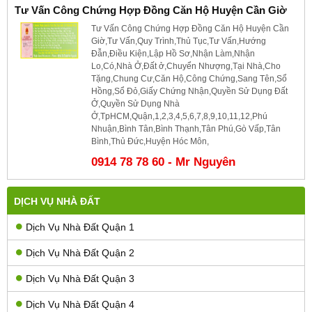
Tư Vấn Công Chứng Hợp Đồng Căn Hộ Huyện Cần Giờ
Tư Vấn Công Chứng Hợp Đồng Căn Hộ Huyện Cần
Giờ,Tư Vấn,Quy Trình,Thủ Tục,Tư Vấn,Hướng
Đẫn,Điều Kiện,Lập Hồ Sơ,Nhận Làm,Nhận
Lo,Có,Nhà Ở,Đất ở,Chuyển Nhượng,Tại Nhà,Cho
Tặng,Chung Cư,Căn Hộ,Công Chứng,Sang Tên,Sổ
Hồng,Sổ Đỏ,Giấy Chứng Nhận,Quyền Sử Dụng Đất
Ở,Quyền Sử Dụng Nhà
Ở,TpHCM,Quận,1,2,3,4,5,6,7,8,9,10,11,12,Phú
Nhuận,Bình Tân,Bình Thạnh,Tân Phú,Gò Vấp,Tân
Bình,Thủ Đức,Huyện Hóc Môn,
0914 78 78 60 - Mr Nguyên
DỊCH VỤ NHÀ ĐẤT
Dịch Vụ Nhà Đất Quận 1
Dịch Vụ Nhà Đất Quận 2
Dịch Vụ Nhà Đất Quận 3
Dịch Vụ Nhà Đất Quận 4