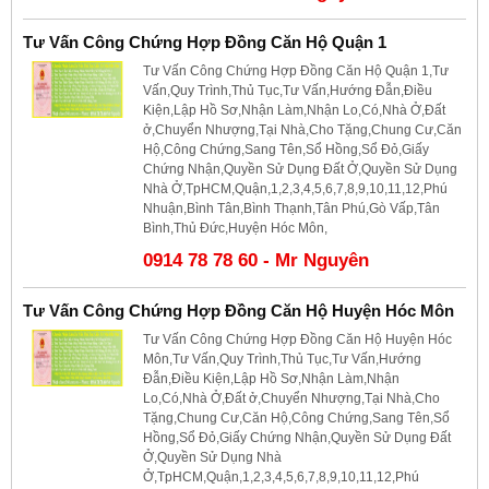
Tư Vấn Công Chứng Hợp Đồng Căn Hộ Quận 1
Tư Vấn Công Chứng Hợp Đồng Căn Hộ Quận 1,Tư
Vấn,Quy Trình,Thủ Tục,Tư Vấn,Hướng Đẫn,Điều
Kiện,Lập Hồ Sơ,Nhận Làm,Nhận Lo,Có,Nhà Ở,Đất
ở,Chuyển Nhượng,Tại Nhà,Cho Tặng,Chung Cư,Căn
Hộ,Công Chứng,Sang Tên,Sổ Hồng,Sổ Đỏ,Giấy
Chứng Nhận,Quyền Sử Dụng Đất Ở,Quyền Sử Dụng
Nhà Ở,TpHCM,Quận,1,2,3,4,5,6,7,8,9,10,11,12,Phú
Nhuận,Bình Tân,Bình Thạnh,Tân Phú,Gò Vấp,Tân
Bình,Thủ Đức,Huyện Hóc Môn,
0914 78 78 60 - Mr Nguyên
Tư Vấn Công Chứng Hợp Đồng Căn Hộ Huyện Hóc Môn
Tư Vấn Công Chứng Hợp Đồng Căn Hộ Huyện Hóc
Môn,Tư Vấn,Quy Trình,Thủ Tục,Tư Vấn,Hướng
Đẫn,Điều Kiện,Lập Hồ Sơ,Nhận Làm,Nhận
Lo,Có,Nhà Ở,Đất ở,Chuyển Nhượng,Tại Nhà,Cho
Tặng,Chung Cư,Căn Hộ,Công Chứng,Sang Tên,Sổ
Hồng,Sổ Đỏ,Giấy Chứng Nhận,Quyền Sử Dụng Đất
Ở,Quyền Sử Dụng Nhà
Ở,TpHCM,Quận,1,2,3,4,5,6,7,8,9,10,11,12,Phú