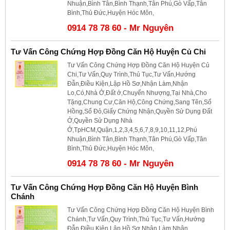
Nhuận,Bình Tân,Bình Thạnh,Tân Phú,Gò Vấp,Tân
Bình,Thủ Đức,Huyện Hóc Môn,
0914 78 78 60 - Mr Nguyên
Tư Vấn Công Chứng Hợp Đồng Căn Hộ Huyện Củ Chi
Tư Vấn Công Chứng Hợp Đồng Căn Hộ Huyện Củ
Chi,Tư Vấn,Quy Trình,Thủ Tục,Tư Vấn,Hướng
Đẫn,Điều Kiện,Lập Hồ Sơ,Nhận Làm,Nhận
Lo,Có,Nhà Ở,Đất ở,Chuyển Nhượng,Tại Nhà,Cho
Tặng,Chung Cư,Căn Hộ,Công Chứng,Sang Tên,Sổ
Hồng,Sổ Đỏ,Giấy Chứng Nhận,Quyền Sử Dụng Đất
Ở,Quyền Sử Dụng Nhà
Ở,TpHCM,Quận,1,2,3,4,5,6,7,8,9,10,11,12,Phú
Nhuận,Bình Tân,Bình Thạnh,Tân Phú,Gò Vấp,Tân
Bình,Thủ Đức,Huyện Hóc Môn,
0914 78 78 60 - Mr Nguyên
Tư Vấn Công Chứng Hợp Đồng Căn Hộ Huyện Bình
Chánh
Tư Vấn Công Chứng Hợp Đồng Căn Hộ Huyện Bình
Chánh,Tư Vấn,Quy Trình,Thủ Tục,Tư Vấn,Hướng
Đẫn,Điều Kiện,Lập Hồ Sơ,Nhận Làm,Nhận