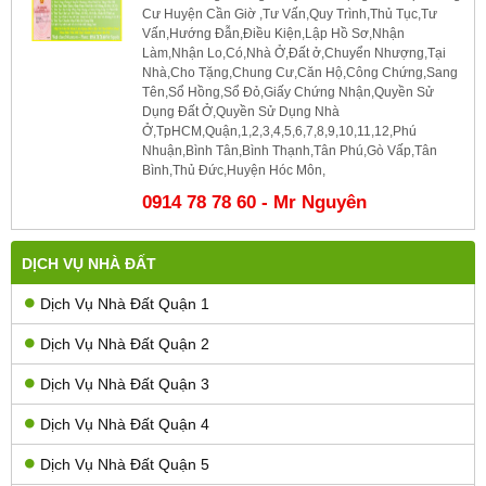
Cư Huyện Cần Giờ ,Tư Vấn,Quy Trình,Thủ Tục,Tư
Vấn,Hướng Đẫn,Điều Kiện,Lập Hồ Sơ,Nhận
Làm,Nhận Lo,Có,Nhà Ở,Đất ở,Chuyển Nhượng,Tại
Nhà,Cho Tặng,Chung Cư,Căn Hộ,Công Chứng,Sang
Tên,Sổ Hồng,Sổ Đỏ,Giấy Chứng Nhận,Quyền Sử
Dụng Đất Ở,Quyền Sử Dụng Nhà
Ở,TpHCM,Quận,1,2,3,4,5,6,7,8,9,10,11,12,Phú
Nhuận,Bình Tân,Bình Thạnh,Tân Phú,Gò Vấp,Tân
Bình,Thủ Đức,Huyện Hóc Môn,
0914 78 78 60 - Mr Nguyên
DỊCH VỤ NHÀ ĐẤT
Dịch Vụ Nhà Đất Quận 1
Dịch Vụ Nhà Đất Quận 2
Dịch Vụ Nhà Đất Quận 3
Dịch Vụ Nhà Đất Quận 4
Dịch Vụ Nhà Đất Quận 5