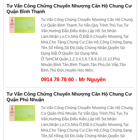
Tư Vấn Công Chứng Chuyển Nhượng Căn Hộ Chung Cư
Quận Bình Thạnh
Tư Vấn Công Chứng Chuyển Nhượng Căn Hộ Chung
Cư Quận Bình Thạnh,Tư Vấn,Quy Trình,Thủ Tục,Tư
Vấn,Hướng Đẫn,Điều Kiện,Lập Hồ Sơ,Nhận
Làm,Nhận Lo,Có,Nhà Ở,Đất ở,Chuyển Nhượng,Tại
Nhà,Cho Tặng,Chung Cư,Căn Hộ,Công Chứng,Sang
Tên,Sổ Hồng,Sổ Đỏ,Giấy Chứng Nhận,Quyền Sử
Dụng Đất Ở,Quyền Sử Dụng Nhà
Ở,TpHCM,Quận,1,2,3,4,5,6,7,8,9,10,11,12,Phú
Nhuận,Bình Tân,Bình Thạnh,Tân Phú,Gò Vấp,Tân
Bình,Thủ Đức,Huyện Hóc Môn,
0914 78 78 60 - Mr Nguyên
Tư Vấn Công Chứng Chuyển Nhượng Căn Hộ Chung Cư
Quận Phú Nhuận
Tư Vấn Công Chứng Chuyển Nhượng Căn Hộ Chung
Cư Quận Phú Nhuận,Tư Vấn,Quy Trình,Thủ Tục,Tư
Vấn,Hướng Đẫn,Điều Kiện,Lập Hồ Sơ,Nhận
Làm,Nhận Lo,Có,Nhà Ở,Đất ở,Chuyển Nhượng,Tại
Nhà,Cho Tặng,Chung Cư,Căn Hộ,Công Chứng,Sang
Tên,Sổ Hồng,Sổ Đỏ,Giấy Chứng Nhận,Quyền Sử