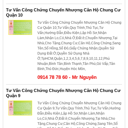
Tư Vấn Công Chứng Chuyển Nhượng Căn Hộ Chung Cư
Quận 10
Tư Vấn Công Chứng Chuyển Nhượng Căn Hộ Chung
Cư Quận 10,Tư Vấn,Quy Trình,Thủ Tục,Tư
Vấn,Hướng Đẫn,Điều Kiện,Lập Hồ Sơ,Nhận
Làm,Nhận Lo,Có,Nhà Ở,Đất ở,Chuyển Nhượng,Tại
Nhà,Cho Tặng,Chung Cư,Căn Hộ,Công Chứng,Sang
Tên,Sổ Hồng,Sổ Đỏ,Giấy Chứng Nhận,Quyền Sử
Dụng Đất Ở,Quyền Sử Dụng Nhà
Ở,TpHCM,Quận,1,2,3,4,5,6,7,8,9,10,11,12,Phú
Nhuận,Bình Tân,Bình Thạnh,Tân Phú,Gò Vấp,Tân
Bình,Thủ Đức,Huyện Hóc Môn,
0914 78 78 60 - Mr Nguyên
Tư Vấn Công Chứng Chuyển Nhượng Căn Hộ Chung Cư
Quận 9
Tư Vấn Công Chứng Chuyển Nhượng Căn Hộ Chung
Cư Quận 9,Tư Vấn,Quy Trình,Thủ Tục,Tư Vấn,Hướng
Đẫn,Điều Kiện,Lập Hồ Sơ,Nhận Làm,Nhận
Lo,Có,Nhà Ở,Đất ở,Chuyển Nhượng,Tại Nhà,Cho
Tặng,Chung Cư,Căn Hộ,Công Chứng,Sang Tên,Sổ