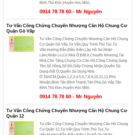
Bình,Thủ Đức,Huyện Hóc Môn,
0914 78 78 60 - Mr Nguyên
Tư Vấn Công Chứng Chuyển Nhượng Căn Hộ Chung Cư
Quận Gò Vấp
Tư Vấn Công Chứng Chuyển Nhượng Căn Hộ Chung
Cư Quận Gò Vấp,Tư Vấn,Quy Trình,Thủ Tục,Tư
Vấn,Hướng Đẫn,Điều Kiện,Lập Hồ Sơ,Nhận
Làm,Nhận Lo,Có,Nhà Ở,Đất ở,Chuyển Nhượng,Tại
Nhà,Cho Tặng,Chung Cư,Căn Hộ,Công Chứng,Sang
Tên,Sổ Hồng,Sổ Đỏ,Giấy Chứng Nhận,Quyền Sử
Dụng Đất Ở,Quyền Sử Dụng Nhà
Ở,TpHCM,Quận,1,2,3,4,5,6,7,8,9,10,11,12,Phú
Nhuận,Bình Tân,Bình Thạnh,Tân Phú,Gò Vấp,Tân
Bình,Thủ Đức,Huyện Hóc Môn,
0914 78 78 60 - Mr Nguyên
Tư Vấn Công Chứng Chuyển Nhượng Căn Hộ Chung Cư
Quận 12
Tư Vấn Công Chứng Chuyển Nhượng Căn Hộ Chung
Cư Quận 12,Tư Vấn,Quy Trình,Thủ Tục,Tư
Vấn,Hướng Đẫn,Điều Kiện,Lập Hồ Sơ,Nhận