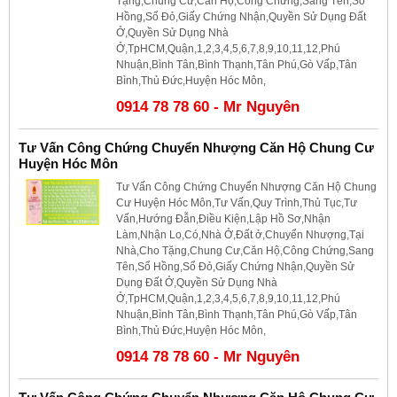
Tặng,Chung Cư,Căn Hộ,Công Chứng,Sang Tên,Sổ
Hồng,Sổ Đỏ,Giấy Chứng Nhận,Quyền Sử Dụng Đất
Ở,Quyền Sử Dụng Nhà
Ở,TpHCM,Quận,1,2,3,4,5,6,7,8,9,10,11,12,Phú
Nhuận,Bình Tân,Bình Thạnh,Tân Phú,Gò Vấp,Tân
Bình,Thủ Đức,Huyện Hóc Môn,
0914 78 78 60 - Mr Nguyên
Tư Vấn Công Chứng Chuyển Nhượng Căn Hộ Chung Cư
Huyện Hóc Môn
Tư Vấn Công Chứng Chuyển Nhượng Căn Hộ Chung
Cư Huyện Hóc Môn,Tư Vấn,Quy Trình,Thủ Tục,Tư
Vấn,Hướng Đẫn,Điều Kiện,Lập Hồ Sơ,Nhận
Làm,Nhận Lo,Có,Nhà Ở,Đất ở,Chuyển Nhượng,Tại
Nhà,Cho Tặng,Chung Cư,Căn Hộ,Công Chứng,Sang
Tên,Sổ Hồng,Sổ Đỏ,Giấy Chứng Nhận,Quyền Sử
Dụng Đất Ở,Quyền Sử Dụng Nhà
Ở,TpHCM,Quận,1,2,3,4,5,6,7,8,9,10,11,12,Phú
Nhuận,Bình Tân,Bình Thạnh,Tân Phú,Gò Vấp,Tân
Bình,Thủ Đức,Huyện Hóc Môn,
0914 78 78 60 - Mr Nguyên