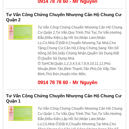
0914 78 78 60 - Mr Nguyên
Tư Vấn Công Chứng Chuyển Nhượng Căn Hộ Chung Cư
Quận 2
Tư Vấn Công Chứng Chuyển Nhượng Căn Hộ Chung
Cư Quận 2,Tư Vấn,Quy Trình,Thủ Tục,Tư Vấn,Hướng
Đẫn,Điều Kiện,Lập Hồ Sơ,Nhận Làm,Nhận
Lo,Có,Nhà Ở,Đất ở,Chuyển Nhượng,Tại Nhà,Cho
Tặng,Chung Cư,Căn Hộ,Công Chứng,Sang Tên,Sổ
Hồng,Sổ Đỏ,Giấy Chứng Nhận,Quyền Sử Dụng Đất
Ở,Quyền Sử Dụng Nhà
Ở,TpHCM,Quận,1,2,3,4,5,6,7,8,9,10,11,12,Phú
Nhuận,Bình Tân,Bình Thạnh,Tân Phú,Gò Vấp,Tân
Bình,Thủ Đức,Huyện Hóc Môn,
0914 78 78 60 - Mr Nguyên
Tư Vấn Công Chứng Chuyển Nhượng Căn Hộ Chung Cư
Quận 1
Tư Vấn Công Chứng Chuyển Nhượng Căn Hộ Chung
Cư Quận 1,Tư Vấn,Quy Trình,Thủ Tục,Tư Vấn,Hướng
Đẫn,Điều Kiện,Lập Hồ Sơ,Nhận Làm,Nhận
Lo,Có,Nhà Ở,Đất ở,Chuyển Nhượng,Tại Nhà,Cho