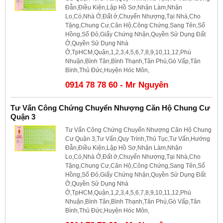
Đẫn,Điều Kiện,Lập Hồ Sơ,Nhận Làm,Nhận
Lo,Có,Nhà Ở,Đất ở,Chuyển Nhượng,Tại Nhà,Cho
Tặng,Chung Cư,Căn Hộ,Công Chứng,Sang Tên,Sổ
Hồng,Sổ Đỏ,Giấy Chứng Nhận,Quyền Sử Dụng Đất
Ở,Quyền Sử Dụng Nhà
Ở,TpHCM,Quận,1,2,3,4,5,6,7,8,9,10,11,12,Phú
Nhuận,Bình Tân,Bình Thạnh,Tân Phú,Gò Vấp,Tân
Bình,Thủ Đức,Huyện Hóc Môn,
0914 78 78 60 - Mr Nguyên
Tư Vấn Công Chứng Chuyển Nhượng Căn Hộ Chung Cư
Quận 3
Tư Vấn Công Chứng Chuyển Nhượng Căn Hộ Chung
Cư Quận 3,Tư Vấn,Quy Trình,Thủ Tục,Tư Vấn,Hướng
Đẫn,Điều Kiện,Lập Hồ Sơ,Nhận Làm,Nhận
Lo,Có,Nhà Ở,Đất ở,Chuyển Nhượng,Tại Nhà,Cho
Tặng,Chung Cư,Căn Hộ,Công Chứng,Sang Tên,Sổ
Hồng,Sổ Đỏ,Giấy Chứng Nhận,Quyền Sử Dụng Đất
Ở,Quyền Sử Dụng Nhà
Ở,TpHCM,Quận,1,2,3,4,5,6,7,8,9,10,11,12,Phú
Nhuận,Bình Tân,Bình Thạnh,Tân Phú,Gò Vấp,Tân
Bình,Thủ Đức,Huyện Hóc Môn,