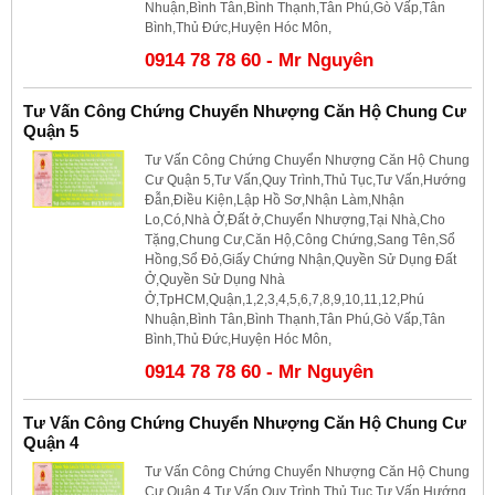
Nhuận,Bình Tân,Bình Thạnh,Tân Phú,Gò Vấp,Tân
Bình,Thủ Đức,Huyện Hóc Môn,
0914 78 78 60 - Mr Nguyên
Tư Vấn Công Chứng Chuyển Nhượng Căn Hộ Chung Cư
Quận 5
Tư Vấn Công Chứng Chuyển Nhượng Căn Hộ Chung
Cư Quận 5,Tư Vấn,Quy Trình,Thủ Tục,Tư Vấn,Hướng
Đẫn,Điều Kiện,Lập Hồ Sơ,Nhận Làm,Nhận
Lo,Có,Nhà Ở,Đất ở,Chuyển Nhượng,Tại Nhà,Cho
Tặng,Chung Cư,Căn Hộ,Công Chứng,Sang Tên,Sổ
Hồng,Sổ Đỏ,Giấy Chứng Nhận,Quyền Sử Dụng Đất
Ở,Quyền Sử Dụng Nhà
Ở,TpHCM,Quận,1,2,3,4,5,6,7,8,9,10,11,12,Phú
Nhuận,Bình Tân,Bình Thạnh,Tân Phú,Gò Vấp,Tân
Bình,Thủ Đức,Huyện Hóc Môn,
0914 78 78 60 - Mr Nguyên
Tư Vấn Công Chứng Chuyển Nhượng Căn Hộ Chung Cư
Quận 4
Tư Vấn Công Chứng Chuyển Nhượng Căn Hộ Chung
Cư Quận 4,Tư Vấn,Quy Trình,Thủ Tục,Tư Vấn,Hướng