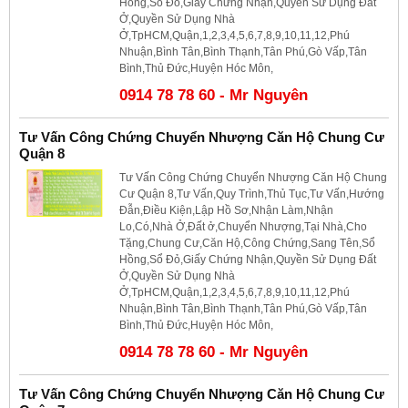
Hồng,Sổ Đỏ,Giấy Chứng Nhận,Quyền Sử Dụng Đất
Ở,Quyền Sử Dụng Nhà
Ở,TpHCM,Quận,1,2,3,4,5,6,7,8,9,10,11,12,Phú
Nhuận,Bình Tân,Bình Thạnh,Tân Phú,Gò Vấp,Tân
Bình,Thủ Đức,Huyện Hóc Môn,
0914 78 78 60 - Mr Nguyên
Tư Vấn Công Chứng Chuyển Nhượng Căn Hộ Chung Cư
Quận 8
Tư Vấn Công Chứng Chuyển Nhượng Căn Hộ Chung
Cư Quận 8,Tư Vấn,Quy Trình,Thủ Tục,Tư Vấn,Hướng
Đẫn,Điều Kiện,Lập Hồ Sơ,Nhận Làm,Nhận
Lo,Có,Nhà Ở,Đất ở,Chuyển Nhượng,Tại Nhà,Cho
Tặng,Chung Cư,Căn Hộ,Công Chứng,Sang Tên,Sổ
Hồng,Sổ Đỏ,Giấy Chứng Nhận,Quyền Sử Dụng Đất
Ở,Quyền Sử Dụng Nhà
Ở,TpHCM,Quận,1,2,3,4,5,6,7,8,9,10,11,12,Phú
Nhuận,Bình Tân,Bình Thạnh,Tân Phú,Gò Vấp,Tân
Bình,Thủ Đức,Huyện Hóc Môn,
0914 78 78 60 - Mr Nguyên
Tư Vấn Công Chứng Chuyển Nhượng Căn Hộ Chung Cư