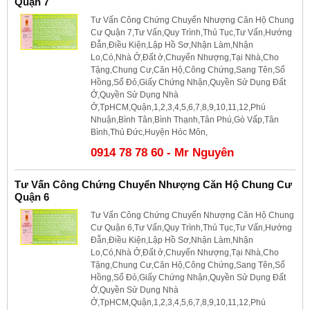
Quận 7
Tư Vấn Công Chứng Chuyển Nhượng Căn Hộ Chung
Cư Quận 7,Tư Vấn,Quy Trình,Thủ Tục,Tư Vấn,Hướng
Đẫn,Điều Kiện,Lập Hồ Sơ,Nhận Làm,Nhận
Lo,Có,Nhà Ở,Đất ở,Chuyển Nhượng,Tại Nhà,Cho
Tặng,Chung Cư,Căn Hộ,Công Chứng,Sang Tên,Sổ
Hồng,Sổ Đỏ,Giấy Chứng Nhận,Quyền Sử Dụng Đất
Ở,Quyền Sử Dụng Nhà
Ở,TpHCM,Quận,1,2,3,4,5,6,7,8,9,10,11,12,Phú
Nhuận,Bình Tân,Bình Thạnh,Tân Phú,Gò Vấp,Tân
Bình,Thủ Đức,Huyện Hóc Môn,
0914 78 78 60 - Mr Nguyên
Tư Vấn Công Chứng Chuyển Nhượng Căn Hộ Chung Cư
Quận 6
Tư Vấn Công Chứng Chuyển Nhượng Căn Hộ Chung
Cư Quận 6,Tư Vấn,Quy Trình,Thủ Tục,Tư Vấn,Hướng
Đẫn,Điều Kiện,Lập Hồ Sơ,Nhận Làm,Nhận
Lo,Có,Nhà Ở,Đất ở,Chuyển Nhượng,Tại Nhà,Cho
Tặng,Chung Cư,Căn Hộ,Công Chứng,Sang Tên,Sổ
Hồng,Sổ Đỏ,Giấy Chứng Nhận,Quyền Sử Dụng Đất
Ở,Quyền Sử Dụng Nhà
Ở,TpHCM,Quận,1,2,3,4,5,6,7,8,9,10,11,12,Phú