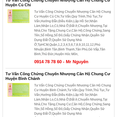
Tư Vấn Công Chứng Chuyển Nhượng Căn Hộ Chung Cư
Huyện Củ Chi
Tư Vấn Công Chứng Chuyển Nhượng Căn Hộ Chung
Cư Huyện Củ Chi,Tư Vấn,Quy Trình,Thủ Tục,Tư
Vấn,Hướng Đẫn,Điều Kiện,Lập Hồ Sơ,Nhận
Làm,Nhận Lo,Có,Nhà Ở,Đất ở,Chuyển Nhượng,Tại
Nhà,Cho Tặng,Chung Cư,Căn Hộ,Công Chứng,Sang
Tên,Sổ Hồng,Sổ Đỏ,Giấy Chứng Nhận,Quyền Sử
Dụng Đất Ở,Quyền Sử Dụng Nhà
Ở,TpHCM,Quận,1,2,3,4,5,6,7,8,9,10,11,12,Phú
Nhuận,Bình Tân,Bình Thạnh,Tân Phú,Gò Vấp,Tân
Bình,Thủ Đức,Huyện Hóc Môn,
0914 78 78 60 - Mr Nguyên
Tư Vấn Công Chứng Chuyển Nhượng Căn Hộ Chung Cư
Huyện Bình Chánh
Tư Vấn Công Chứng Chuyển Nhượng Căn Hộ Chung
Cư Huyện Bình Chánh,Tư Vấn,Quy Trình,Thủ Tục,Tư
Vấn,Hướng Đẫn,Điều Kiện,Lập Hồ Sơ,Nhận
Làm,Nhận Lo,Có,Nhà Ở,Đất ở,Chuyển Nhượng,Tại
Nhà,Cho Tặng,Chung Cư,Căn Hộ,Công Chứng,Sang
Tên,Sổ Hồng,Sổ Đỏ,Giấy Chứng Nhận,Quyền Sử
Dụng Đất Ở,Quyền Sử Dụng Nhà