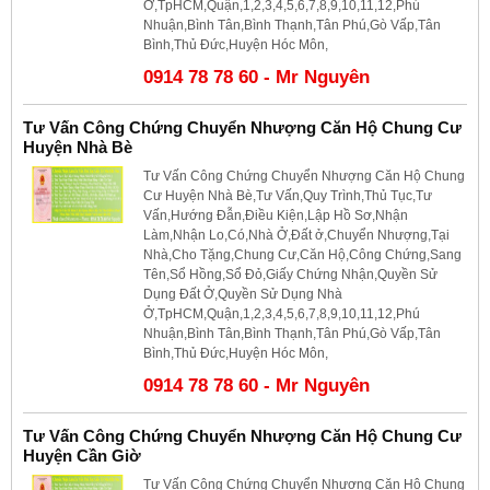
Ở,TpHCM,Quận,1,2,3,4,5,6,7,8,9,10,11,12,Phú
Nhuận,Bình Tân,Bình Thạnh,Tân Phú,Gò Vấp,Tân
Bình,Thủ Đức,Huyện Hóc Môn,
0914 78 78 60 - Mr Nguyên
Tư Vấn Công Chứng Chuyển Nhượng Căn Hộ Chung Cư
Huyện Nhà Bè
Tư Vấn Công Chứng Chuyển Nhượng Căn Hộ Chung
Cư Huyện Nhà Bè,Tư Vấn,Quy Trình,Thủ Tục,Tư
Vấn,Hướng Đẫn,Điều Kiện,Lập Hồ Sơ,Nhận
Làm,Nhận Lo,Có,Nhà Ở,Đất ở,Chuyển Nhượng,Tại
Nhà,Cho Tặng,Chung Cư,Căn Hộ,Công Chứng,Sang
Tên,Sổ Hồng,Sổ Đỏ,Giấy Chứng Nhận,Quyền Sử
Dụng Đất Ở,Quyền Sử Dụng Nhà
Ở,TpHCM,Quận,1,2,3,4,5,6,7,8,9,10,11,12,Phú
Nhuận,Bình Tân,Bình Thạnh,Tân Phú,Gò Vấp,Tân
Bình,Thủ Đức,Huyện Hóc Môn,
0914 78 78 60 - Mr Nguyên
Tư Vấn Công Chứng Chuyển Nhượng Căn Hộ Chung Cư
Huyện Cần Giờ
Tư Vấn Công Chứng Chuyển Nhượng Căn Hộ Chung