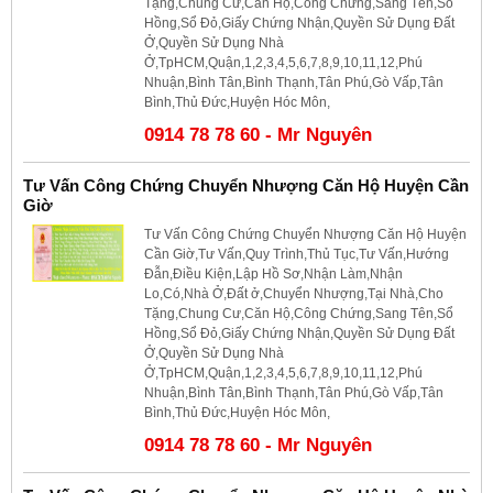
Tặng,Chung Cư,Căn Hộ,Công Chứng,Sang Tên,Sổ
Hồng,Sổ Đỏ,Giấy Chứng Nhận,Quyền Sử Dụng Đất
Ở,Quyền Sử Dụng Nhà
Ở,TpHCM,Quận,1,2,3,4,5,6,7,8,9,10,11,12,Phú
Nhuận,Bình Tân,Bình Thạnh,Tân Phú,Gò Vấp,Tân
Bình,Thủ Đức,Huyện Hóc Môn,
0914 78 78 60 - Mr Nguyên
Tư Vấn Công Chứng Chuyển Nhượng Căn Hộ Huyện Cần
Giờ
Tư Vấn Công Chứng Chuyển Nhượng Căn Hộ Huyện
Cần Giờ,Tư Vấn,Quy Trình,Thủ Tục,Tư Vấn,Hướng
Đẫn,Điều Kiện,Lập Hồ Sơ,Nhận Làm,Nhận
Lo,Có,Nhà Ở,Đất ở,Chuyển Nhượng,Tại Nhà,Cho
Tặng,Chung Cư,Căn Hộ,Công Chứng,Sang Tên,Sổ
Hồng,Sổ Đỏ,Giấy Chứng Nhận,Quyền Sử Dụng Đất
Ở,Quyền Sử Dụng Nhà
Ở,TpHCM,Quận,1,2,3,4,5,6,7,8,9,10,11,12,Phú
Nhuận,Bình Tân,Bình Thạnh,Tân Phú,Gò Vấp,Tân
Bình,Thủ Đức,Huyện Hóc Môn,
0914 78 78 60 - Mr Nguyên