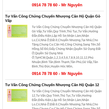
0914 78 78 60 - Mr Nguyên
Tư Vấn Công Chứng Chuyển Nhượng Căn Hộ Quận Gò
Vấp
Tư Vấn Công Chứng Chuyển Nhượng Căn Hộ Quận
Gò Vấp,Tư Vấn,Quy Trình,Thủ Tục,Tư Vấn,Hướng
Đẫn,Điều Kiện,Lập Hồ Sơ,Nhận Làm,Nhận
Lo,Có,Nhà Ở,Đất ở,Chuyển Nhượng,Tại Nhà,Cho
Tặng,Chung Cư,Căn Hộ,Công Chứng,Sang Tên,Sổ
Hồng,Sổ Đỏ,Giấy Chứng Nhận,Quyền Sử Dụng Đất
Ở,Quyền Sử Dụng Nhà
Ở,TpHCM,Quận,1,2,3,4,5,6,7,8,9,10,11,12,Phú
Nhuận,Bình Tân,Bình Thạnh,Tân Phú,Gò Vấp,Tân
Bình,Thủ Đức,Huyện Hóc Môn,
0914 78 78 60 - Mr Nguyên
Tư Vấn Công Chứng Chuyển Nhượng Căn Hộ Quận 12
Tư Vấn Công Chứng Chuyển Nhượng Căn Hộ Quận
12,Tư Vấn,Quy Trình,Thủ Tục,Tư Vấn,Hướng
Đẫn,Điều Kiện,Lập Hồ Sơ,Nhận Làm,Nhận
Lo,Có,Nhà Ở,Đất ở,Chuyển Nhượng,Tại Nhà,Cho
Tặng,Chung Cư,Căn Hộ,Công Chứng,Sang Tên,Sổ