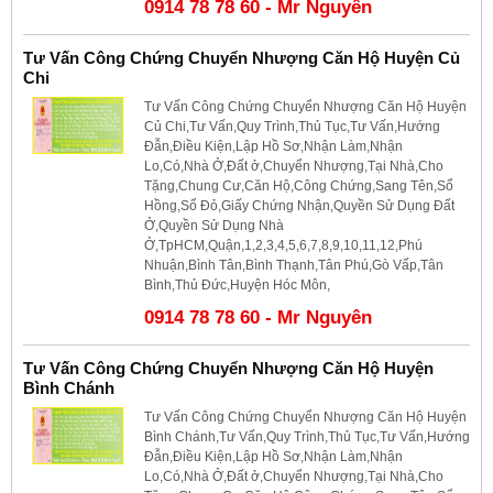
0914 78 78 60 - Mr Nguyên
Tư Vấn Công Chứng Chuyển Nhượng Căn Hộ Huyện Củ
Chi
Tư Vấn Công Chứng Chuyển Nhượng Căn Hộ Huyện
Củ Chi,Tư Vấn,Quy Trình,Thủ Tục,Tư Vấn,Hướng
Đẫn,Điều Kiện,Lập Hồ Sơ,Nhận Làm,Nhận
Lo,Có,Nhà Ở,Đất ở,Chuyển Nhượng,Tại Nhà,Cho
Tặng,Chung Cư,Căn Hộ,Công Chứng,Sang Tên,Sổ
Hồng,Sổ Đỏ,Giấy Chứng Nhận,Quyền Sử Dụng Đất
Ở,Quyền Sử Dụng Nhà
Ở,TpHCM,Quận,1,2,3,4,5,6,7,8,9,10,11,12,Phú
Nhuận,Bình Tân,Bình Thạnh,Tân Phú,Gò Vấp,Tân
Bình,Thủ Đức,Huyện Hóc Môn,
0914 78 78 60 - Mr Nguyên
Tư Vấn Công Chứng Chuyển Nhượng Căn Hộ Huyện
Bình Chánh
Tư Vấn Công Chứng Chuyển Nhượng Căn Hộ Huyện
Bình Chánh,Tư Vấn,Quy Trình,Thủ Tục,Tư Vấn,Hướng
Đẫn,Điều Kiện,Lập Hồ Sơ,Nhận Làm,Nhận
Lo,Có,Nhà Ở,Đất ở,Chuyển Nhượng,Tại Nhà,Cho