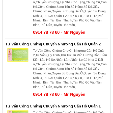
ở,Chuyển Nhượng,Tại Nhà,Cho Tặng,Chung Cư,Căn
Hộ,Công Chứng,Sang Tên,Sổ Hồng,Sổ Đỏ,Giấy
Chứng Nhận,Quyền Sử Dụng Đất Ở,Quyền Sử Dụng
Nhà Ở,TpHCM,Quận,1,2,3,4,5,6,7,8,9,10,11,12,Phú
Nhuận,Bình Tân,Bình Thạnh,Tân Phú,Gò Vấp,Tân
Bình,Thủ Đức,Huyện Hóc Môn,
0914 78 78 60 - Mr Nguyên
Tư Vấn Công Chứng Chuyển Nhượng Căn Hộ Quận 2
Tư Vấn Công Chứng Chuyển Nhượng Căn Hộ Quận
2,Tư Vấn,Quy Trình,Thủ Tục,Tư Vấn,Hướng Đẫn,Điều
Kiện,Lập Hồ Sơ,Nhận Làm,Nhận Lo,Có,Nhà Ở,Đất
ở,Chuyển Nhượng,Tại Nhà,Cho Tặng,Chung Cư,Căn
Hộ,Công Chứng,Sang Tên,Sổ Hồng,Sổ Đỏ,Giấy
Chứng Nhận,Quyền Sử Dụng Đất Ở,Quyền Sử Dụng
Nhà Ở,TpHCM,Quận,1,2,3,4,5,6,7,8,9,10,11,12,Phú
Nhuận,Bình Tân,Bình Thạnh,Tân Phú,Gò Vấp,Tân
Bình,Thủ Đức,Huyện Hóc Môn,
0914 78 78 60 - Mr Nguyên
Tư Vấn Công Chứng Chuyển Nhượng Căn Hộ Quận 1
Tư Vấn Công Chứng Chuyển Nhượng Căn Hộ Quận