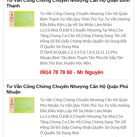
Tư Vấn Công Chứng Chuyển Nhượng Căn Hộ Quận Bình
Thạnh
Tư Vấn Công Chứng Chuyển Nhượng Căn Hộ Quận
Bình Thạnh,Tư Vấn,Quy Trình,Thủ Tục,Tư Vấn,Hướng
Đẫn,Điều Kiện,Lập Hồ Sơ,Nhận Làm,Nhận
Lo,Có,Nhà Ở,Đất ở,Chuyển Nhượng,Tại Nhà,Cho
Tặng,Chung Cư,Căn Hộ,Công Chứng,Sang Tên,Sổ
Hồng,Sổ Đỏ,Giấy Chứng Nhận,Quyền Sử Dụng Đất
Ở,Quyền Sử Dụng Nhà
Ở,TpHCM,Quận,1,2,3,4,5,6,7,8,9,10,11,12,Phú
Nhuận,Bình Tân,Bình Thạnh,Tân Phú,Gò Vấp,Tân
Bình,Thủ Đức,Huyện Hóc Môn,
0914 78 78 60 - Mr Nguyên
Tư Vấn Công Chứng Chuyển Nhượng Căn Hộ Quận Phú
Nhuận
Tư Vấn Công Chứng Chuyển Nhượng Căn Hộ Quận
Phú Nhuận,Tư Vấn,Quy Trình,Thủ Tục,Tư Vấn,Hướng
Đẫn,Điều Kiện,Lập Hồ Sơ,Nhận Làm,Nhận
Lo,Có,Nhà Ở,Đất ở,Chuyển Nhượng,Tại Nhà,Cho
Tặng,Chung Cư,Căn Hộ,Công Chứng,Sang Tên,Sổ
Hồng,Sổ Đỏ,Giấy Chứng Nhận,Quyền Sử Dụng Đất
Ở,Quyền Sử Dụng Nhà