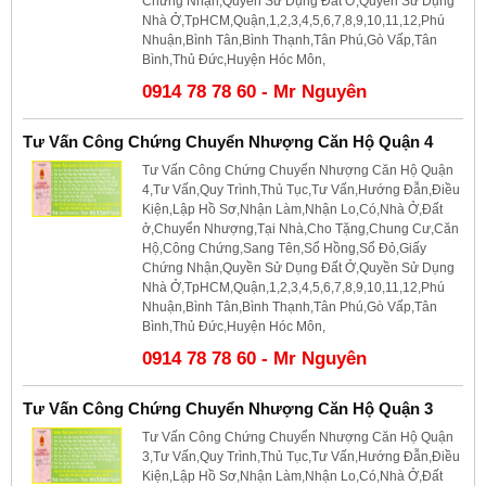
Chứng Nhận,Quyền Sử Dụng Đất Ở,Quyền Sử Dụng
Nhà Ở,TpHCM,Quận,1,2,3,4,5,6,7,8,9,10,11,12,Phú
Nhuận,Bình Tân,Bình Thạnh,Tân Phú,Gò Vấp,Tân
Bình,Thủ Đức,Huyện Hóc Môn,
0914 78 78 60 - Mr Nguyên
Tư Vấn Công Chứng Chuyển Nhượng Căn Hộ Quận 4
Tư Vấn Công Chứng Chuyển Nhượng Căn Hộ Quận
4,Tư Vấn,Quy Trình,Thủ Tục,Tư Vấn,Hướng Đẫn,Điều
Kiện,Lập Hồ Sơ,Nhận Làm,Nhận Lo,Có,Nhà Ở,Đất
ở,Chuyển Nhượng,Tại Nhà,Cho Tặng,Chung Cư,Căn
Hộ,Công Chứng,Sang Tên,Sổ Hồng,Sổ Đỏ,Giấy
Chứng Nhận,Quyền Sử Dụng Đất Ở,Quyền Sử Dụng
Nhà Ở,TpHCM,Quận,1,2,3,4,5,6,7,8,9,10,11,12,Phú
Nhuận,Bình Tân,Bình Thạnh,Tân Phú,Gò Vấp,Tân
Bình,Thủ Đức,Huyện Hóc Môn,
0914 78 78 60 - Mr Nguyên
Tư Vấn Công Chứng Chuyển Nhượng Căn Hộ Quận 3
Tư Vấn Công Chứng Chuyển Nhượng Căn Hộ Quận
3,Tư Vấn,Quy Trình,Thủ Tục,Tư Vấn,Hướng Đẫn,Điều
Kiện,Lập Hồ Sơ,Nhận Làm,Nhận Lo,Có,Nhà Ở,Đất