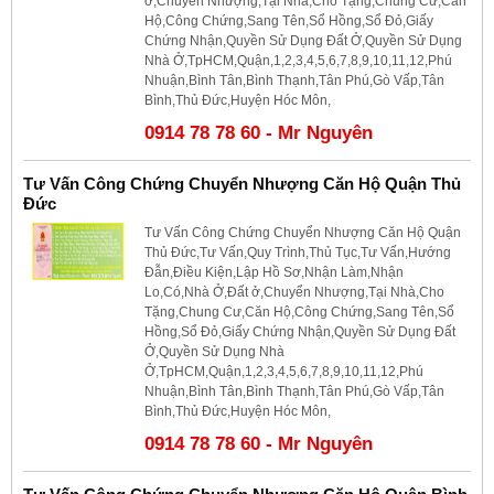
ở,Chuyển Nhượng,Tại Nhà,Cho Tặng,Chung Cư,Căn
Hộ,Công Chứng,Sang Tên,Sổ Hồng,Sổ Đỏ,Giấy
Chứng Nhận,Quyền Sử Dụng Đất Ở,Quyền Sử Dụng
Nhà Ở,TpHCM,Quận,1,2,3,4,5,6,7,8,9,10,11,12,Phú
Nhuận,Bình Tân,Bình Thạnh,Tân Phú,Gò Vấp,Tân
Bình,Thủ Đức,Huyện Hóc Môn,
0914 78 78 60 - Mr Nguyên
Tư Vấn Công Chứng Chuyển Nhượng Căn Hộ Quận Thủ
Đức
Tư Vấn Công Chứng Chuyển Nhượng Căn Hộ Quận
Thủ Đức,Tư Vấn,Quy Trình,Thủ Tục,Tư Vấn,Hướng
Đẫn,Điều Kiện,Lập Hồ Sơ,Nhận Làm,Nhận
Lo,Có,Nhà Ở,Đất ở,Chuyển Nhượng,Tại Nhà,Cho
Tặng,Chung Cư,Căn Hộ,Công Chứng,Sang Tên,Sổ
Hồng,Sổ Đỏ,Giấy Chứng Nhận,Quyền Sử Dụng Đất
Ở,Quyền Sử Dụng Nhà
Ở,TpHCM,Quận,1,2,3,4,5,6,7,8,9,10,11,12,Phú
Nhuận,Bình Tân,Bình Thạnh,Tân Phú,Gò Vấp,Tân
Bình,Thủ Đức,Huyện Hóc Môn,
0914 78 78 60 - Mr Nguyên