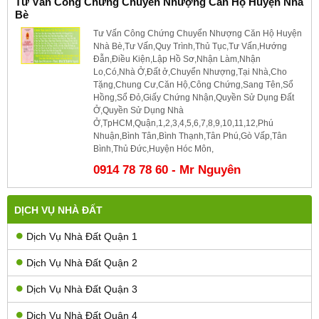
Tư Vấn Công Chứng Chuyển Nhượng Căn Hộ Huyện Nhà
Bè
Tư Vấn Công Chứng Chuyển Nhượng Căn Hộ Huyện
Nhà Bè,Tư Vấn,Quy Trình,Thủ Tục,Tư Vấn,Hướng
Đẫn,Điều Kiện,Lập Hồ Sơ,Nhận Làm,Nhận
Lo,Có,Nhà Ở,Đất ở,Chuyển Nhượng,Tại Nhà,Cho
Tặng,Chung Cư,Căn Hộ,Công Chứng,Sang Tên,Sổ
Hồng,Sổ Đỏ,Giấy Chứng Nhận,Quyền Sử Dụng Đất
Ở,Quyền Sử Dụng Nhà
Ở,TpHCM,Quận,1,2,3,4,5,6,7,8,9,10,11,12,Phú
Nhuận,Bình Tân,Bình Thạnh,Tân Phú,Gò Vấp,Tân
Bình,Thủ Đức,Huyện Hóc Môn,
0914 78 78 60 - Mr Nguyên
DỊCH VỤ NHÀ ĐẤT
Dịch Vụ Nhà Đất Quận 1
Dịch Vụ Nhà Đất Quận 2
Dịch Vụ Nhà Đất Quận 3
Dịch Vụ Nhà Đất Quận 4