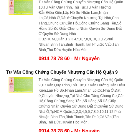
Tư Vấn Công Chứng Chuyển Nhượng Căn Hộ Quận
10,Tư Vấn,Quy Trình,Thủ Tục,Tư Vấn,Hướng
Đẫn,Điều Kiện,Lập Hồ Sơ,Nhận Làm,Nhận
Lo,Có,Nhà Ở,Đất ở,Chuyển Nhượng,Tại Nhà,Cho
Tặng,Chung Cư,Căn Hộ,Công Chứng,Sang Tên,Sổ
Hồng,Sổ Đỏ,Giấy Chứng Nhận,Quyền Sử Dụng Đất
Ở,Quyền Sử Dụng Nhà
Ở,TpHCM,Quận,1,2,3,4,5,6,7,8,9,10,11,12,Phú
Nhuận,Bình Tân,Bình Thạnh,Tân Phú,Gò Vấp,Tân
Bình,Thủ Đức,Huyện Hóc Môn,
0914 78 78 60 - Mr Nguyên
Tư Vấn Công Chứng Chuyển Nhượng Căn Hộ Quận 9
Tư Vấn Công Chứng Chuyển Nhượng Căn Hộ Quận
9,Tư Vấn,Quy Trình,Thủ Tục,Tư Vấn,Hướng Đẫn,Điều
Kiện,Lập Hồ Sơ,Nhận Làm,Nhận Lo,Có,Nhà Ở,Đất
ở,Chuyển Nhượng,Tại Nhà,Cho Tặng,Chung Cư,Căn
Hộ,Công Chứng,Sang Tên,Sổ Hồng,Sổ Đỏ,Giấy
Chứng Nhận,Quyền Sử Dụng Đất Ở,Quyền Sử Dụng
Nhà Ở,TpHCM,Quận,1,2,3,4,5,6,7,8,9,10,11,12,Phú
Nhuận,Bình Tân,Bình Thạnh,Tân Phú,Gò Vấp,Tân
Bình,Thủ Đức,Huyện Hóc Môn,
0914 78 78 60 - Mr Nguyên