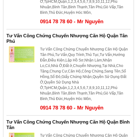
Ở,TpHCM,Quận,1,2,3,4,5,6,7,8,9,10,11,12,Phú
Nhuận,Bình Tân,Bình Thạnh,Tân Phú,Gò Vấp,Tân
Bình,Thủ Đức,Huyện Hóc Môn,
0914 78 78 60 - Mr Nguyên
Tư Vấn Công Chứng Chuyển Nhượng Căn Hộ Quận Tân
Phú
Tư Vấn Công Chứng Chuyển Nhượng Căn Hộ Quận
Tân Phú,Tư Vấn,Quy Trình,Thủ Tục,Tư Vấn,Hướng
Đẫn,Điều Kiện,Lập Hồ Sơ,Nhận Làm,Nhận
Lo,Có,Nhà Ở,Đất ở,Chuyển Nhượng,Tại Nhà,Cho
Tặng,Chung Cư,Căn Hộ,Công Chứng,Sang Tên,Sổ
Hồng,Sổ Đỏ,Giấy Chứng Nhận,Quyền Sử Dụng Đất
Ở,Quyền Sử Dụng Nhà
Ở,TpHCM,Quận,1,2,3,4,5,6,7,8,9,10,11,12,Phú
Nhuận,Bình Tân,Bình Thạnh,Tân Phú,Gò Vấp,Tân
Bình,Thủ Đức,Huyện Hóc Môn,
0914 78 78 60 - Mr Nguyên
Tư Vấn Công Chứng Chuyển Nhượng Căn Hộ Quận Bình
Tân
Tư Vấn Công Chứng Chuyển Nhượng Căn Hộ Quận