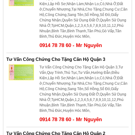
Kiện,Lập Hồ Sơ,Nhận Làm,Nhận Lo,Có,Nhà Ở,Đất
ở,Chuyển Nhượng,Tại Nhà,Cho Tặng,Chung Cư,Căn
Hộ,Công Chứng,Sang Tên,Sổ Hồng,Sổ Đỏ,Giấy
Chứng Nhận,Quyền Sử Dụng Đất Ở,Quyền Sử Dụng
Nhà Ở,TpHCM,Quận,1,2,3,4,5,6,7,8,9,10,11,12,Phú
Nhuận,Bình Tân,Bình Thạnh,Tân Phú,Gò Vấp,Tân
Bình,Thủ Đức,Huyện Hóc Môn,
0914 78 78 60 - Mr Nguyên
Tư Vấn Công Chứng Cho Tặng Căn Hộ Quận 3
Tư Vấn Công Chứng Cho Tặng Căn Hộ Quận 3,Tư
Vấn,Quy Trình,Thủ Tục,Tư Vấn,Hướng Đẫn,Điều
Kiện,Lập Hồ Sơ,Nhận Làm,Nhận Lo,Có,Nhà Ở,Đất
ở,Chuyển Nhượng,Tại Nhà,Cho Tặng,Chung Cư,Căn
Hộ,Công Chứng,Sang Tên,Sổ Hồng,Sổ Đỏ,Giấy
Chứng Nhận,Quyền Sử Dụng Đất Ở,Quyền Sử Dụng
Nhà Ở,TpHCM,Quận,1,2,3,4,5,6,7,8,9,10,11,12,Phú
Nhuận,Bình Tân,Bình Thạnh,Tân Phú,Gò Vấp,Tân
Bình,Thủ Đức,Huyện Hóc Môn,
0914 78 78 60 - Mr Nguyên
Tư Vấn Công Chứng Cho Tặng Căn Hộ Quận 2