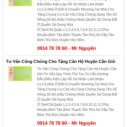
Đẫn,Điều Kiện,Lập Hồ Sơ,Nhận Làm,Nhận
Lo,Có,Nhà Ở,Đất ở,Chuyển Nhượng,Tại Nhà,Cho
Tặng,Chung Cư,Căn Hộ,Công Chứng,Sang Tên,Sổ
Hồng,Sổ Đỏ,Giấy Chứng Nhận,Quyền Sử Dụng Đất
Ở,Quyền Sử Dụng Nhà
Ở,TpHCM,Quận,1,2,3,4,5,6,7,8,9,10,11,12,Phú
Nhuận,Bình Tân,Bình Thạnh,Tân Phú,Gò Vấp,Tân
Bình,Thủ Đức,Huyện Hóc Môn,
0914 78 78 60 - Mr Nguyên
Tư Vấn Công Chứng Cho Tặng Căn Hộ Huyện Cần Giờ
Tư Vấn Công Chứng Cho Tặng Căn Hộ Huyện Cần
Giờ,Tư Vấn,Quy Trình,Thủ Tục,Tư Vấn,Hướng
Đẫn,Điều Kiện,Lập Hồ Sơ,Nhận Làm,Nhận
Lo,Có,Nhà Ở,Đất ở,Chuyển Nhượng,Tại Nhà,Cho
Tặng,Chung Cư,Căn Hộ,Công Chứng,Sang Tên,Sổ
Hồng,Sổ Đỏ,Giấy Chứng Nhận,Quyền Sử Dụng Đất
Ở,Quyền Sử Dụng Nhà
Ở,TpHCM,Quận,1,2,3,4,5,6,7,8,9,10,11,12,Phú
Nhuận,Bình Tân,Bình Thạnh,Tân Phú,Gò Vấp,Tân
Bình,Thủ Đức,Huyện Hóc Môn,
0914 78 78 60 - Mr Nguyên