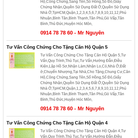
Hộ,Công Chứng,Sang Tên,Sổ Hồng,Sổ Đỏ,Giấy
Chứng Nhận,Quyền Sử Dụng Đất Ở,Quyền Sử Dụng
Nhà Ở,TpHCM,Quận,1,2,3,4,5,6,7,8,9,10,11,12,Phú
Nhuận,Bình Tân,Bình Thạnh,Tân Phú,Gò Vấp,Tân
Bình,Thủ Đức,Huyện Hóc Môn,
0914 78 78 60 - Mr Nguyên
Tư Vấn Công Chứng Cho Tặng Căn Hộ Quận 5
Tư Vấn Công Chứng Cho Tặng Căn Hộ Quận 5,Tư
Vấn,Quy Trình,Thủ Tục,Tư Vấn,Hướng Đẫn,Điều
Kiện,Lập Hồ Sơ,Nhận Làm,Nhận Lo,Có,Nhà Ở,Đất
ở,Chuyển Nhượng,Tại Nhà,Cho Tặng,Chung Cư,Căn
Hộ,Công Chứng,Sang Tên,Sổ Hồng,Sổ Đỏ,Giấy
Chứng Nhận,Quyền Sử Dụng Đất Ở,Quyền Sử Dụng
Nhà Ở,TpHCM,Quận,1,2,3,4,5,6,7,8,9,10,11,12,Phú
Nhuận,Bình Tân,Bình Thạnh,Tân Phú,Gò Vấp,Tân
Bình,Thủ Đức,Huyện Hóc Môn,
0914 78 78 60 - Mr Nguyên
Tư Vấn Công Chứng Cho Tặng Căn Hộ Quận 4
Tư Vấn Công Chứng Cho Tặng Căn Hộ Quận 4,Tư
Vấn,Quy Trình,Thủ Tục,Tư Vấn,Hướng Đẫn,Điều