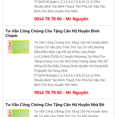
Ở,TpHCM,Quận,1,2,3,4,5,6,7,8,9,10,11,12,Phú
Nhuận,Bình Tân,Bình Thạnh,Tân Phú,Gò Vấp,Tân
Bình,Thủ Đức,Huyện Hóc Môn,
0914 78 78 60 - Mr Nguyên
Tư Vấn Công Chứng Cho Tặng Căn Hộ Huyện Bình
Chánh
Tư Vấn Công Chứng Cho Tặng Căn Hộ Huyện Bình
Chánh,Tư Vấn,Quy Trình,Thủ Tục,Tư Vấn,Hướng
Đẫn,Điều Kiện,Lập Hồ Sơ,Nhận Làm,Nhận
Lo,Có,Nhà Ở,Đất ở,Chuyển Nhượng,Tại Nhà,Cho
Tặng,Chung Cư,Căn Hộ,Công Chứng,Sang Tên,Sổ
Hồng,Sổ Đỏ,Giấy Chứng Nhận,Quyền Sử Dụng Đất
Ở,Quyền Sử Dụng Nhà
Ở,TpHCM,Quận,1,2,3,4,5,6,7,8,9,10,11,12,Phú
Nhuận,Bình Tân,Bình Thạnh,Tân Phú,Gò Vấp,Tân
Bình,Thủ Đức,Huyện Hóc Môn,
0914 78 78 60 - Mr Nguyên
Tư Vấn Công Chứng Cho Tặng Căn Hộ Huyện Nhà Bè
Tư Vấn Công Chứng Cho Tặng Căn Hộ Huyện Nhà
Bè,Tư Vấn,Quy Trình,Thủ Tục,Tư Vấn,Hướng