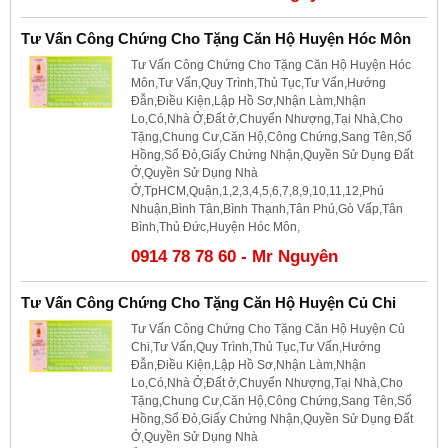
Tư Vấn Công Chứng Cho Tặng Căn Hộ Huyện Hóc Môn
Tư Vấn Công Chứng Cho Tặng Căn Hộ Huyện Hóc
Môn,Tư Vấn,Quy Trình,Thủ Tục,Tư Vấn,Hướng
Đẫn,Điều Kiện,Lập Hồ Sơ,Nhận Làm,Nhận
Lo,Có,Nhà Ở,Đất ở,Chuyển Nhượng,Tại Nhà,Cho
Tặng,Chung Cư,Căn Hộ,Công Chứng,Sang Tên,Sổ
Hồng,Sổ Đỏ,Giấy Chứng Nhận,Quyền Sử Dụng Đất
Ở,Quyền Sử Dụng Nhà
Ở,TpHCM,Quận,1,2,3,4,5,6,7,8,9,10,11,12,Phú
Nhuận,Bình Tân,Bình Thạnh,Tân Phú,Gò Vấp,Tân
Bình,Thủ Đức,Huyện Hóc Môn,
0914 78 78 60 - Mr Nguyên
Tư Vấn Công Chứng Cho Tặng Căn Hộ Huyện Củ Chi
Tư Vấn Công Chứng Cho Tặng Căn Hộ Huyện Củ
Chi,Tư Vấn,Quy Trình,Thủ Tục,Tư Vấn,Hướng
Đẫn,Điều Kiện,Lập Hồ Sơ,Nhận Làm,Nhận
Lo,Có,Nhà Ở,Đất ở,Chuyển Nhượng,Tại Nhà,Cho
Tặng,Chung Cư,Căn Hộ,Công Chứng,Sang Tên,Sổ
Hồng,Sổ Đỏ,Giấy Chứng Nhận,Quyền Sử Dụng Đất
Ở,Quyền Sử Dụng Nhà