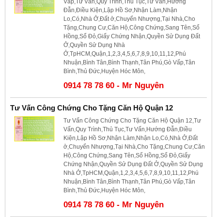
Vấp,Tư Vấn,Quy Trình,Thủ Tục,Tư Vấn,Hướng
Đẫn,Điều Kiện,Lập Hồ Sơ,Nhận Làm,Nhận
Lo,Có,Nhà Ở,Đất ở,Chuyển Nhượng,Tại Nhà,Cho
Tặng,Chung Cư,Căn Hộ,Công Chứng,Sang Tên,Sổ
Hồng,Sổ Đỏ,Giấy Chứng Nhận,Quyền Sử Dụng Đất
Ở,Quyền Sử Dụng Nhà
Ở,TpHCM,Quận,1,2,3,4,5,6,7,8,9,10,11,12,Phú
Nhuận,Bình Tân,Bình Thạnh,Tân Phú,Gò Vấp,Tân
Bình,Thủ Đức,Huyện Hóc Môn,
0914 78 78 60 - Mr Nguyên
Tư Vấn Công Chứng Cho Tặng Căn Hộ Quận 12
Tư Vấn Công Chứng Cho Tặng Căn Hộ Quận 12,Tư
Vấn,Quy Trình,Thủ Tục,Tư Vấn,Hướng Đẫn,Điều
Kiện,Lập Hồ Sơ,Nhận Làm,Nhận Lo,Có,Nhà Ở,Đất
ở,Chuyển Nhượng,Tại Nhà,Cho Tặng,Chung Cư,Căn
Hộ,Công Chứng,Sang Tên,Sổ Hồng,Sổ Đỏ,Giấy
Chứng Nhận,Quyền Sử Dụng Đất Ở,Quyền Sử Dụng
Nhà Ở,TpHCM,Quận,1,2,3,4,5,6,7,8,9,10,11,12,Phú
Nhuận,Bình Tân,Bình Thạnh,Tân Phú,Gò Vấp,Tân
Bình,Thủ Đức,Huyện Hóc Môn,
0914 78 78 60 - Mr Nguyên