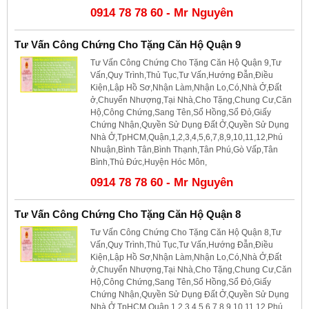
0914 78 78 60 - Mr Nguyên
Tư Vấn Công Chứng Cho Tặng Căn Hộ Quận 9
Tư Vấn Công Chứng Cho Tặng Căn Hộ Quận 9,Tư
Vấn,Quy Trình,Thủ Tục,Tư Vấn,Hướng Đẫn,Điều
Kiện,Lập Hồ Sơ,Nhận Làm,Nhận Lo,Có,Nhà Ở,Đất
ở,Chuyển Nhượng,Tại Nhà,Cho Tặng,Chung Cư,Căn
Hộ,Công Chứng,Sang Tên,Sổ Hồng,Sổ Đỏ,Giấy
Chứng Nhận,Quyền Sử Dụng Đất Ở,Quyền Sử Dụng
Nhà Ở,TpHCM,Quận,1,2,3,4,5,6,7,8,9,10,11,12,Phú
Nhuận,Bình Tân,Bình Thạnh,Tân Phú,Gò Vấp,Tân
Bình,Thủ Đức,Huyện Hóc Môn,
0914 78 78 60 - Mr Nguyên
Tư Vấn Công Chứng Cho Tặng Căn Hộ Quận 8
Tư Vấn Công Chứng Cho Tặng Căn Hộ Quận 8,Tư
Vấn,Quy Trình,Thủ Tục,Tư Vấn,Hướng Đẫn,Điều
Kiện,Lập Hồ Sơ,Nhận Làm,Nhận Lo,Có,Nhà Ở,Đất
ở,Chuyển Nhượng,Tại Nhà,Cho Tặng,Chung Cư,Căn
Hộ,Công Chứng,Sang Tên,Sổ Hồng,Sổ Đỏ,Giấy
Chứng Nhận,Quyền Sử Dụng Đất Ở,Quyền Sử Dụng
Nhà Ở,TpHCM,Quận,1,2,3,4,5,6,7,8,9,10,11,12,Phú