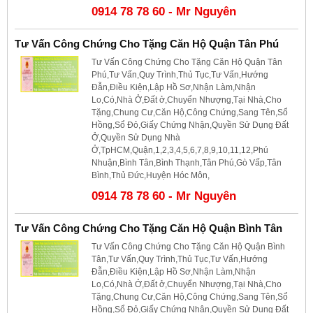
0914 78 78 60 - Mr Nguyên
Tư Vấn Công Chứng Cho Tặng Căn Hộ Quận Tân Phú
Tư Vấn Công Chứng Cho Tặng Căn Hộ Quận Tân
Phú,Tư Vấn,Quy Trình,Thủ Tục,Tư Vấn,Hướng
Đẫn,Điều Kiện,Lập Hồ Sơ,Nhận Làm,Nhận
Lo,Có,Nhà Ở,Đất ở,Chuyển Nhượng,Tại Nhà,Cho
Tặng,Chung Cư,Căn Hộ,Công Chứng,Sang Tên,Sổ
Hồng,Sổ Đỏ,Giấy Chứng Nhận,Quyền Sử Dụng Đất
Ở,Quyền Sử Dụng Nhà
Ở,TpHCM,Quận,1,2,3,4,5,6,7,8,9,10,11,12,Phú
Nhuận,Bình Tân,Bình Thạnh,Tân Phú,Gò Vấp,Tân
Bình,Thủ Đức,Huyện Hóc Môn,
0914 78 78 60 - Mr Nguyên
Tư Vấn Công Chứng Cho Tặng Căn Hộ Quận Bình Tân
Tư Vấn Công Chứng Cho Tặng Căn Hộ Quận Bình
Tân,Tư Vấn,Quy Trình,Thủ Tục,Tư Vấn,Hướng
Đẫn,Điều Kiện,Lập Hồ Sơ,Nhận Làm,Nhận
Lo,Có,Nhà Ở,Đất ở,Chuyển Nhượng,Tại Nhà,Cho
Tặng,Chung Cư,Căn Hộ,Công Chứng,Sang Tên,Sổ
Hồng,Sổ Đỏ,Giấy Chứng Nhận,Quyền Sử Dụng Đất