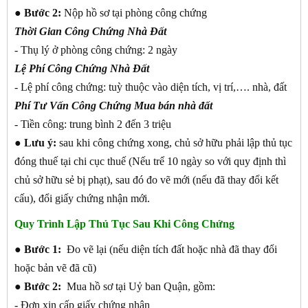
●
Bước 2:
Nộp hồ sơ tại phòng công chứng
Thời Gian Công Chứng Nhà Đất
- Thụ lý ở phòng công chứng: 2 ngày
Lệ Phí Công Chứng Nhà Đất
- Lệ phí công chứng: tuỳ thuộc vào diện tích, vị trí,…. nhà, đất
Phí Tư Vấn Công Chứng Mua bán nhà đất
- Tiền công: trung bình 2 đến 3 triệu
● Lưu ý:
sau khi công chứng xong, chủ sở hữu phải lập thủ tục
đóng thuế tại chi cục thuế (Nếu trể 10 ngày so với quy định thì
chủ sở hữu sẻ bị phạt), sau đó đo vẽ mới (nếu đã thay đổi kết
cấu), đổi giấy chứng nhận mới.
Quy Trình Lập Thủ Tục Sau Khi Công Chứng
●
Bước 1:
Đo vẽ lại (nếu diện tích đất hoặc nhà đã thay đổi
hoặc bản vẽ đã cũ)
●
Bước 2:
Mua hồ sơ tại Uỷ ban Quận, gồm:
- Đơn xin cấp giấy chứng nhận