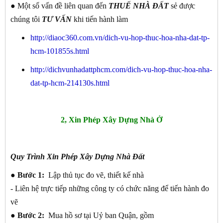
● Một số vấn đề liên quan đến
THUẾ NHÀ ĐẤT
sẻ được
chúng tôi
TƯ VẤN
khi tiến hành làm
http://diaoc360.com.vn/dich-vu-hop-thuc-hoa-nha-dat-tp-
hcm-101855s.html
http://dichvunhadattphcm.com/dich-vu-hop-thuc-hoa-nha-
dat-tp-hcm-214130s.html
2, Xin Phép Xây Dựng Nhà Ở
Quy Trình Xin Phép Xây Dựng Nhà Đất
● Bước 1:
Lập thủ tục đo vẽ, thiết kế nhà
- Liên hệ trực tiếp những công ty có chức năng để tiến hành đo
vẽ
● Bước 2:
Mua hồ sơ tại Uỷ ban Quận, gồm