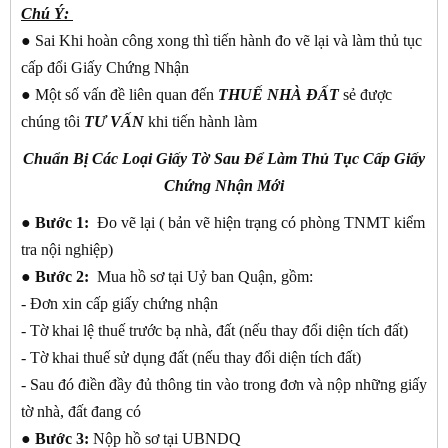
Chú Ý:
● Sai Khi hoàn công xong thì tiến hành đo vẽ lại và làm thủ tục
cấp đổi Giấy Chứng Nhận
● Một số vấn đề liên quan đến
THUẾ NHÀ ĐẤT
sẻ được
chúng tôi
TƯ VẤN
khi tiến hành làm
Chuẩn Bị Các Loại Giấy Tờ Sau Để Làm Thủ Tục Cấp Giấy
Chứng Nhận Mới
●
Bước 1:
Đo vẽ lại ( bản vẽ hiện trạng có phòng TNMT kiểm
tra nội nghiệp)
●
Bước 2:
Mua hồ sơ tại Uỷ ban Quận, gồm:
- Đơn xin cấp giấy chứng nhận
- Tờ khai lệ thuế trước bạ nhà, đất (nếu thay đổi diện tích đất)
- Tờ khai thuế sử dụng đất (nếu thay đổi diện tích đất)
- Sau đó điền đầy đủ thông tin vào trong đơn và nộp những giấy
tờ nhà, đất đang có
●
Bước 3:
Nộp hồ sơ tại UBNDQ