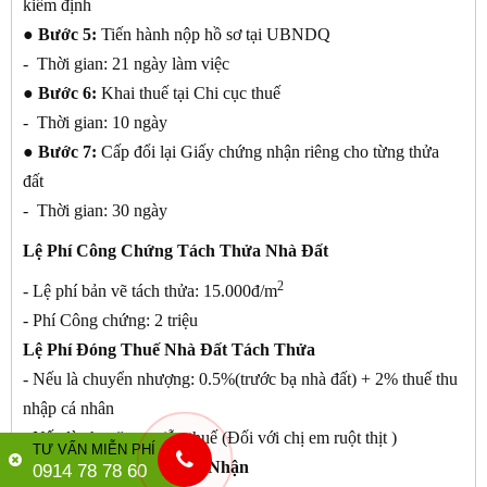
kiểm định
● Bước 5:
Tiến hành nộp hồ sơ tại UBNDQ
- Thời gian: 21 ngày làm việc
● Bước 6:
Khai thuế tại Chi cục thuế
- Thời gian: 10 ngày
● Bước 7:
Cấp đổi lại Giấy chứng nhận riêng cho từng thửa
đất
- Thời gian: 30 ngày
Lệ Phí Công Chứng Tách Thửa Nhà Đất
2
- Lệ phí bản vẽ tách thửa: 15.000đ/m
- Phí Công chứng: 2 triệu
Lệ Phí Đóng Thuế Nhà Đất Tách Thửa
- Nếu là chuyển nhượng: 0.5%(trước bạ nhà đất) + 2% thuế thu
nhập cá nhân
- Nếu là cho tặng: miễn thuế (Đối với chị em ruột thịt )
TƯ VẤN MIỄN PHÍ
Lệ Phí Cấp Giấy Chứng Nhận
0914 78 78 60