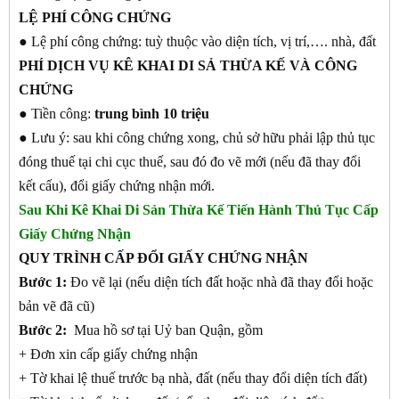
LỆ PHÍ CÔNG CHỨNG
● Lệ phí công chứng: tuỳ thuộc vào diện tích, vị trí,…. nhà, đất
PHÍ DỊCH VỤ KÊ KHAI DI SẢ THỪA KẾ VÀ CÔNG
CHỨNG
● Tiền công:
trung bình 10 triệu
● Lưu ý: sau khi công chứng xong, chủ sở hữu phải lập thủ tục
đóng thuế tại chi cục thuế, sau đó đo vẽ mới (nếu đã thay đổi
kết cấu), đổi giấy chứng nhận mới.
Sau Khi Kê Khai Di Sản Thừa Kế Tiến Hành Thủ Tục Cấp
Giấy Chứng Nhận
QUY TRÌNH CẤP ĐỔI GIẤY CHỨNG NHẬN
Bước 1:
Đo vẽ lại (nếu diện tích đất hoặc nhà đã thay đổi hoặc
bản vẽ đã cũ)
Bước 2:
Mua hồ sơ tại Uỷ ban Quận, gồm
+ Đơn xin cấp giấy chứng nhận
+ Tờ khai lệ thuế trước bạ nhà, đất (nếu thay đổi diện tích đất)