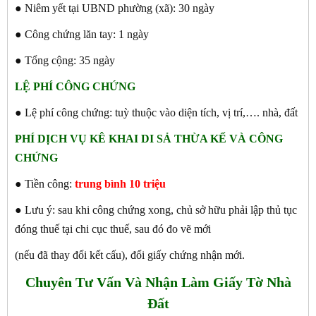
● Niêm yết tại UBND phường (xã): 30 ngày
● Công chứng lăn tay: 1 ngày
● Tổng cộng: 35 ngày
LỆ PHÍ CÔNG CHỨNG
● Lệ phí công chứng: tuỳ thuộc vào diện tích, vị trí,…. nhà, đất
PHÍ DỊCH VỤ KÊ KHAI DI SẢ THỪA KẾ VÀ CÔNG
CHỨNG
● Tiền công:
trung bình 10 triệu
● Lưu ý: sau khi công chứng xong, chủ sở hữu phải lập thủ tục
đóng thuế tại chi cục thuế, sau đó đo vẽ mới
(nếu đã thay đổi kết cấu), đổi giấy chứng nhận mới.
Chuyên Tư Vấn Và Nhận Làm Giấy Tờ Nhà
Đất