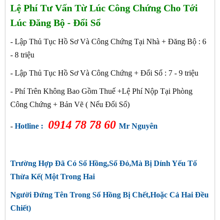
Lệ Phí Tư Vấn Từ Lúc Công Chứng Cho Tới
Lúc Đăng Bộ - Đổi Sổ
- Lập Thủ Tục Hồ Sơ Và Công Chứng Tại Nhà + Đăng Bộ : 6
- 8 triệu
- Lập Thủ Tục Hồ Sơ Và Công Chứng + Đổi Sổ : 7 - 9
triệu
- Phí Trên Không Bao Gồm Thuế +Lệ Phí Nộp Tại Phòng
Công Chứng + Bản Vẽ ( Nếu Đổi Sổ)
0914 78 78 60
-
Hotline :
Mr Nguyên
Trường Hợp Đã Có Sổ Hồng,Sổ Đỏ,Mà Bị Dính Yếu Tố
Thừa Kế( Một Trong Hai
Người Đứng Tên Trong Sổ Hồng Bị Chết,Hoặc Cả Hai Đều
Chiết)