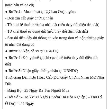
hoặc bản vẽ đã cũ)
●
Bước 2:
Mua hồ sơ tại Uỷ ban Quận, gồm:
- Đơn xin cấp giấy chứng nhận
- Tờ khai lệ thuế trước bạ nhà, đất (nếu thay đổi diện tích đất)
- Tờ khai thuế sử dụng đất (nếu thay đổi diện tích đất)
- Sau đó điền đầy đủ thông tin vào trong đơn và nộp những giấy
tờ nhà, đất đang có
●
Bước 3:
Nộp hồ sơ tại UBNDQ
●
Bước 4:
Đóng thuế tại chi cục thuế (nếu thay đổi diện tích
đất)
●
Bước 5:
Nhận giấy chứng nhận tại UBNDQ
Thời Gian Đăng Bộ Hoặc Cấp Đổi Giấy Chứng Nhận Mới Nhà
Đất
- Đăng Bộ : 25 Ngày Ra Tên Người Mua
- Đổi Sổ : - Đo Vẽ 30 Ngày ( Kiểm Tra Nội Nghiệp ) - Thụ Lý
Ở Quận : 45 Ngày