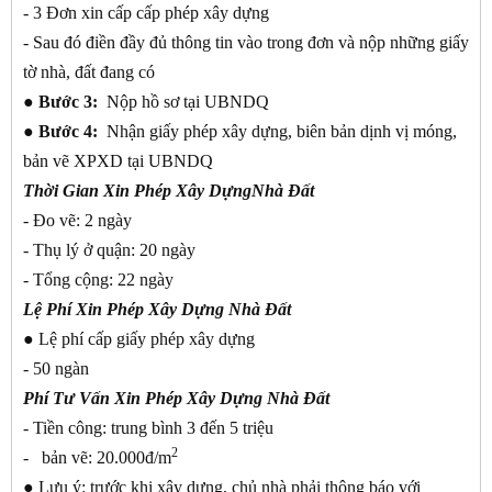
- 3 Đơn xin cấp cấp phép xây dựng
- Sau đó điền đầy đủ thông tin vào trong đơn và nộp những giấy
tờ nhà, đất đang có
● Bước 3:
Nộp hồ sơ tại UBNDQ
● Bước 4:
Nhận giấy phép xây dựng, biên bản dịnh vị móng,
bản vẽ XPXD tại UBNDQ
Thời Gian Xin Phép Xây DựngNhà Đất
- Đo vẽ: 2 ngày
- Thụ lý ở quận: 20 ngày
- Tổng cộng: 22 ngày
Lệ Phí Xin Phép Xây Dựng Nhà Đất
●
Lệ phí cấp giấy phép xây dựng
- 50 ngàn
Phí Tư Vấn Xin Phép Xây Dựng Nhà Đất
- Tiền công: trung bình 3 đến 5 triệu
2
- bản vẽ: 20.000đ/m
●
Lưu ý: trước khi xây dựng, chủ nhà phải thông báo với