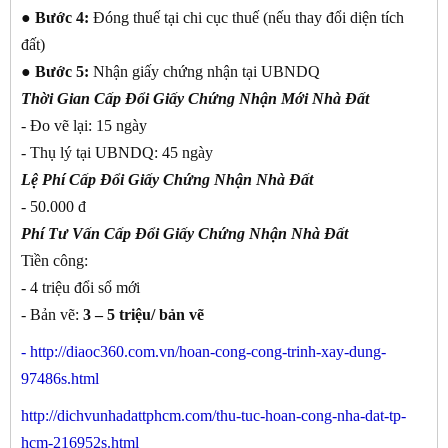
●
Bước 4:
Đóng thuế tại chi cục thuế (nếu thay đổi diện tích
đất)
●
Bước 5:
Nhận giấy chứng nhận tại UBNDQ
Thời Gian Cấp Đổi Giấy Chứng Nhận Mới Nhà Đất
- Đo vẽ lại: 15 ngày
- Thụ lý tại UBNDQ: 45 ngày
Lệ Phí Cấp Đổi Giấy Chứng Nhận Nhà Đất
- 50.000 đ
Phí Tư Vấn Cấp Đổi Giấy Chứng Nhận Nhà Đất
Tiền công:
- 4 triệu đổi sổ mới
- Bản vẽ:
3 – 5 triệu/ bản vẽ
-
http://diaoc360.com.vn/hoan-cong-cong-trinh-xay-dung-
97486s.html
http://dichvunhadattphcm.com/thu-tuc-hoan-cong-nha-dat-tp-
hcm-216952s.html