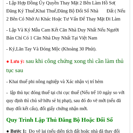
- Lập Hợp Đồng Ủy Quyền Thay Mặt 2 Bên Làm Hồ Sơ(
Đăng Ký Thuế,Khai Thuế,Đăng Bộ Đổi Sổ Nhà Đất ( Nếu
2 Bên Có Nhờ Ai Khác Hoặc Tư Vấn Để Thay Mặt Đi Làm
- Lập Và Ký Mẫu Cam Kết Căn Nhà Duy Nhất Nếu Người
Bán Chỉ Có 1 Căn Nhà Duy Nhất Tại Việt Nam
- Ký,Lăn Tay Và Đóng Mộc (Khoảng 30 Phút).
sau khi công chứng xong thì cần làm thủ
● Lưu ý:
tục sau
- Khai thuế phi nông nghiệp và Xác nhận vị trí hẻm
- lập thủ tục đóng thuế tại chi cục thuế (Nếu trể 10 ngày so với
quy định thì chủ sở hữu sẻ bị phạt), sau đó đo vẽ mới (nếu đã
thay đổi kết cấu), đổi giấy chứng nhận mới.
Quy Trình Lập Thủ Đăng Bộ Hoặc Đổi Sổ
●
Bước 1:
Đo vẽ lại (nếu diện tích đất hoặc nhà đã thay đổi