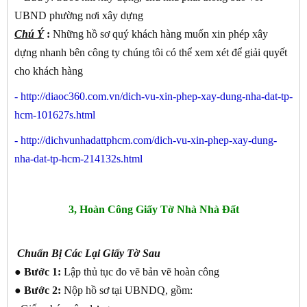
UBND phường nơi xây dựng
Chú Ý
:
Những hồ sơ quý khách hàng muốn xin phép xây
dựng nhanh bên công ty chúng tôi có thể xem xét để giải quyết
cho khách hàng
-
http://diaoc360.com.vn/dich-vu-xin-phep-xay-dung-nha-dat-tp-
hcm-101627s.html
-
http://dichvunhadattphcm.com/dich-vu-xin-phep-xay-dung-
nha-dat-tp-hcm-214132s.html
3, Hoàn Công Giấy Tờ Nhà Nhà Đất
Chuẩn Bị Các Lại Giấy Tờ Sau
● Bước 1:
Lập thủ tục đo vẽ bản vẽ hoàn công
● Bước 2:
Nộp hồ sơ tại UBNDQ, gồm: