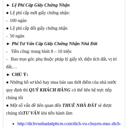
►
Lệ Phí Cấp Giấy Chứng Nhận
● Lệ phí cấp mới giấy chứng nhận:
- 100 ngàn
● Lệ phí cấp đổi giấy chứng nhận
- 50 ngàn
►
Phí Tư Vấn Cấp Giấy Chứng Nhận Nhà Đất
- Tiền công: trung bình 8 – 10 triệu
- Bao trọn gói: phụ thuộc pháp lý giấy tờ, diện tích đất, vị trí
đất,…
► CHÚ Ý:
● Những hồ sơ khó hay mua bán sau thời điểm của nhà nước
quy định thì
QUÝ KHÁCH
HÀNG
có thể liên hệ trực tiếp
chúng tôi
● Một số vấn đề liên quan đến
THUẾ NHÀ ĐẤT
sẻ được
chúng tôi
TƯ
VẤN
khi tiến hành làm
http://dichvunhadattphcm.com/dich-vu-chuyen-muc-dich-