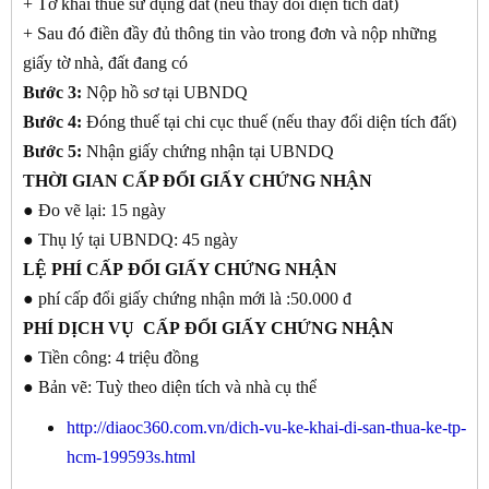
+ Tờ khai thuế sử dụng đất (nếu thay đổi diện tích đất)
+ Sau đó điền đầy đủ thông tin vào trong đơn và nộp những
giấy tờ nhà, đất đang có
Bước 3:
Nộp hồ sơ tại UBNDQ
Bước 4:
Đóng thuế tại chi cục thuế (nếu thay đổi diện tích đất)
Bước 5:
Nhận giấy chứng nhận tại UBNDQ
THỜI GIAN
CẤP ĐỔI GIẤY CHỨNG NHẬN
● Đo vẽ lại: 15 ngày
● Thụ lý tại UBNDQ: 45 ngày
LỆ PHÍ CẤP
ĐỔI GIẤY CHỨNG NHẬN
● phí cấp đổi giấy chứng nhận mới là :50.000 đ
PHÍ DỊCH VỤ CẤP
ĐỔI GIẤY CHỨNG NHẬN
● Tiền công: 4 triệu đồng
● Bản vẽ: Tuỳ theo diện tích và nhà cụ thể
http://diaoc360.com.vn/dich-vu-ke-khai-di-san-thua-ke-tp-
hcm-199593s.html