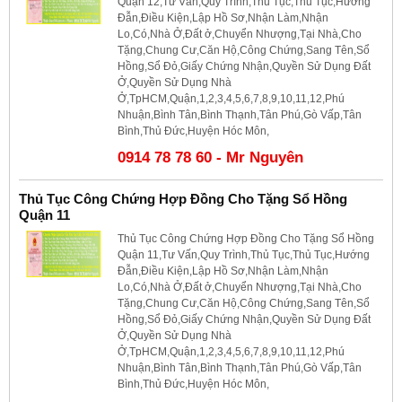
Quận 12,Tư Vấn,Quy Trình,Thủ Tục,Thủ Tục,Hướng
Đẫn,Điều Kiện,Lập Hồ Sơ,Nhận Làm,Nhận
Lo,Có,Nhà Ở,Đất ở,Chuyển Nhượng,Tại Nhà,Cho
Tặng,Chung Cư,Căn Hộ,Công Chứng,Sang Tên,Sổ
Hồng,Sổ Đỏ,Giấy Chứng Nhận,Quyền Sử Dụng Đất
Ở,Quyền Sử Dụng Nhà
Ở,TpHCM,Quận,1,2,3,4,5,6,7,8,9,10,11,12,Phú
Nhuận,Bình Tân,Bình Thạnh,Tân Phú,Gò Vấp,Tân
Bình,Thủ Đức,Huyện Hóc Môn,
0914 78 78 60 - Mr Nguyên
Thủ Tục Công Chứng Hợp Đồng Cho Tặng Sổ Hồng
Quận 11
Thủ Tục Công Chứng Hợp Đồng Cho Tặng Sổ Hồng
Quận 11,Tư Vấn,Quy Trình,Thủ Tục,Thủ Tục,Hướng
Đẫn,Điều Kiện,Lập Hồ Sơ,Nhận Làm,Nhận
Lo,Có,Nhà Ở,Đất ở,Chuyển Nhượng,Tại Nhà,Cho
Tặng,Chung Cư,Căn Hộ,Công Chứng,Sang Tên,Sổ
Hồng,Sổ Đỏ,Giấy Chứng Nhận,Quyền Sử Dụng Đất
Ở,Quyền Sử Dụng Nhà
Ở,TpHCM,Quận,1,2,3,4,5,6,7,8,9,10,11,12,Phú
Nhuận,Bình Tân,Bình Thạnh,Tân Phú,Gò Vấp,Tân
Bình,Thủ Đức,Huyện Hóc Môn,