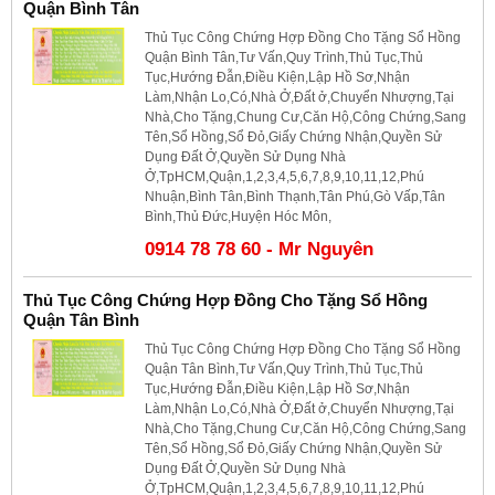
Quận Bình Tân
Thủ Tục Công Chứng Hợp Đồng Cho Tặng Sổ Hồng
Quận Bình Tân,Tư Vấn,Quy Trình,Thủ Tục,Thủ
Tục,Hướng Đẫn,Điều Kiện,Lập Hồ Sơ,Nhận
Làm,Nhận Lo,Có,Nhà Ở,Đất ở,Chuyển Nhượng,Tại
Nhà,Cho Tặng,Chung Cư,Căn Hộ,Công Chứng,Sang
Tên,Sổ Hồng,Sổ Đỏ,Giấy Chứng Nhận,Quyền Sử
Dụng Đất Ở,Quyền Sử Dụng Nhà
Ở,TpHCM,Quận,1,2,3,4,5,6,7,8,9,10,11,12,Phú
Nhuận,Bình Tân,Bình Thạnh,Tân Phú,Gò Vấp,Tân
Bình,Thủ Đức,Huyện Hóc Môn,
0914 78 78 60 - Mr Nguyên
Thủ Tục Công Chứng Hợp Đồng Cho Tặng Sổ Hồng
Quận Tân Bình
Thủ Tục Công Chứng Hợp Đồng Cho Tặng Sổ Hồng
Quận Tân Bình,Tư Vấn,Quy Trình,Thủ Tục,Thủ
Tục,Hướng Đẫn,Điều Kiện,Lập Hồ Sơ,Nhận
Làm,Nhận Lo,Có,Nhà Ở,Đất ở,Chuyển Nhượng,Tại
Nhà,Cho Tặng,Chung Cư,Căn Hộ,Công Chứng,Sang
Tên,Sổ Hồng,Sổ Đỏ,Giấy Chứng Nhận,Quyền Sử
Dụng Đất Ở,Quyền Sử Dụng Nhà
Ở,TpHCM,Quận,1,2,3,4,5,6,7,8,9,10,11,12,Phú