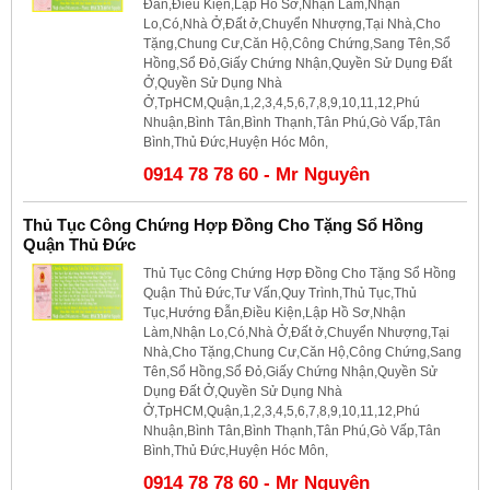
Đẫn,Điều Kiện,Lập Hồ Sơ,Nhận Làm,Nhận
Lo,Có,Nhà Ở,Đất ở,Chuyển Nhượng,Tại Nhà,Cho
Tặng,Chung Cư,Căn Hộ,Công Chứng,Sang Tên,Sổ
Hồng,Sổ Đỏ,Giấy Chứng Nhận,Quyền Sử Dụng Đất
Ở,Quyền Sử Dụng Nhà
Ở,TpHCM,Quận,1,2,3,4,5,6,7,8,9,10,11,12,Phú
Nhuận,Bình Tân,Bình Thạnh,Tân Phú,Gò Vấp,Tân
Bình,Thủ Đức,Huyện Hóc Môn,
0914 78 78 60 - Mr Nguyên
Thủ Tục Công Chứng Hợp Đồng Cho Tặng Sổ Hồng
Quận Thủ Đức
Thủ Tục Công Chứng Hợp Đồng Cho Tặng Sổ Hồng
Quận Thủ Đức,Tư Vấn,Quy Trình,Thủ Tục,Thủ
Tục,Hướng Đẫn,Điều Kiện,Lập Hồ Sơ,Nhận
Làm,Nhận Lo,Có,Nhà Ở,Đất ở,Chuyển Nhượng,Tại
Nhà,Cho Tặng,Chung Cư,Căn Hộ,Công Chứng,Sang
Tên,Sổ Hồng,Sổ Đỏ,Giấy Chứng Nhận,Quyền Sử
Dụng Đất Ở,Quyền Sử Dụng Nhà
Ở,TpHCM,Quận,1,2,3,4,5,6,7,8,9,10,11,12,Phú
Nhuận,Bình Tân,Bình Thạnh,Tân Phú,Gò Vấp,Tân
Bình,Thủ Đức,Huyện Hóc Môn,
0914 78 78 60 - Mr Nguyên