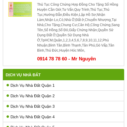
Thủ Tục Công Chứng Hợp Đồng Cho Tặng Sổ Hồng
Huyện Cần Giờ,Tư Vấn,Quy Trình,Thủ Tục,Thủ
Tục,Hướng Đẫn,Điều Kiện,Lập Hồ Sơ,Nhận
Làm,Nhận Lo,Có,Nhà Ở,Đất ở,Chuyển Nhượng,Tại
Nhà,Cho Tặng,Chung Cư,Căn Hộ,Công Chứng,Sang
Tên,Sổ Hồng,Sổ Đỏ,Giấy Chứng Nhận,Quyền Sử
Dụng Đất Ở,Quyền Sử Dụng Nhà
Ở,TpHCM,Quận,1,2,3,4,5,6,7,8,9,10,11,12,Phú
Nhuận,Bình Tân,Bình Thạnh,Tân Phú,Gò Vấp,Tân
Bình,Thủ Đức,Huyện Hóc Môn,
0914 78 78 60 - Mr Nguyên
DỊCH VỤ NHÀ ĐẤT
Dịch Vụ Nhà Đất Quận 1
Dịch Vụ Nhà Đất Quận 2
Dịch Vụ Nhà Đất Quận 3
Dịch Vụ Nhà Đất Quận 4