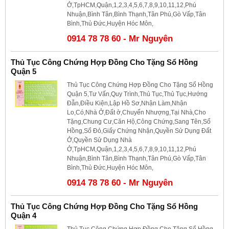
Ở,TpHCM,Quận,1,2,3,4,5,6,7,8,9,10,11,12,Phú
Nhuận,Bình Tân,Bình Thạnh,Tân Phú,Gò Vấp,Tân
Bình,Thủ Đức,Huyện Hóc Môn,
0914 78 78 60 - Mr Nguyên
Thủ Tục Công Chứng Hợp Đồng Cho Tặng Sổ Hồng
Quận 5
Thủ Tục Công Chứng Hợp Đồng Cho Tặng Sổ Hồng
Quận 5,Tư Vấn,Quy Trình,Thủ Tục,Thủ Tục,Hướng
Đẫn,Điều Kiện,Lập Hồ Sơ,Nhận Làm,Nhận
Lo,Có,Nhà Ở,Đất ở,Chuyển Nhượng,Tại Nhà,Cho
Tặng,Chung Cư,Căn Hộ,Công Chứng,Sang Tên,Sổ
Hồng,Sổ Đỏ,Giấy Chứng Nhận,Quyền Sử Dụng Đất
Ở,Quyền Sử Dụng Nhà
Ở,TpHCM,Quận,1,2,3,4,5,6,7,8,9,10,11,12,Phú
Nhuận,Bình Tân,Bình Thạnh,Tân Phú,Gò Vấp,Tân
Bình,Thủ Đức,Huyện Hóc Môn,
0914 78 78 60 - Mr Nguyên
Thủ Tục Công Chứng Hợp Đồng Cho Tặng Sổ Hồng
Quận 4
Thủ Tục Công Chứng Hợp Đồng Cho Tặng Sổ Hồng