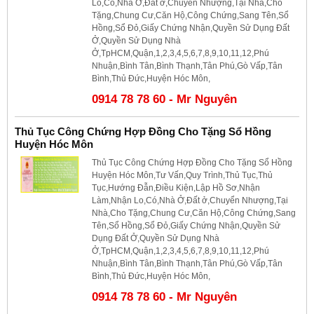
Lo,Có,Nhà Ở,Đất ở,Chuyển Nhượng,Tại Nhà,Cho
Tặng,Chung Cư,Căn Hộ,Công Chứng,Sang Tên,Sổ
Hồng,Sổ Đỏ,Giấy Chứng Nhận,Quyền Sử Dụng Đất
Ở,Quyền Sử Dụng Nhà
Ở,TpHCM,Quận,1,2,3,4,5,6,7,8,9,10,11,12,Phú
Nhuận,Bình Tân,Bình Thạnh,Tân Phú,Gò Vấp,Tân
Bình,Thủ Đức,Huyện Hóc Môn,
0914 78 78 60 - Mr Nguyên
Thủ Tục Công Chứng Hợp Đồng Cho Tặng Sổ Hồng
Huyện Hóc Môn
Thủ Tục Công Chứng Hợp Đồng Cho Tặng Sổ Hồng
Huyện Hóc Môn,Tư Vấn,Quy Trình,Thủ Tục,Thủ
Tục,Hướng Đẫn,Điều Kiện,Lập Hồ Sơ,Nhận
Làm,Nhận Lo,Có,Nhà Ở,Đất ở,Chuyển Nhượng,Tại
Nhà,Cho Tặng,Chung Cư,Căn Hộ,Công Chứng,Sang
Tên,Sổ Hồng,Sổ Đỏ,Giấy Chứng Nhận,Quyền Sử
Dụng Đất Ở,Quyền Sử Dụng Nhà
Ở,TpHCM,Quận,1,2,3,4,5,6,7,8,9,10,11,12,Phú
Nhuận,Bình Tân,Bình Thạnh,Tân Phú,Gò Vấp,Tân
Bình,Thủ Đức,Huyện Hóc Môn,
0914 78 78 60 - Mr Nguyên