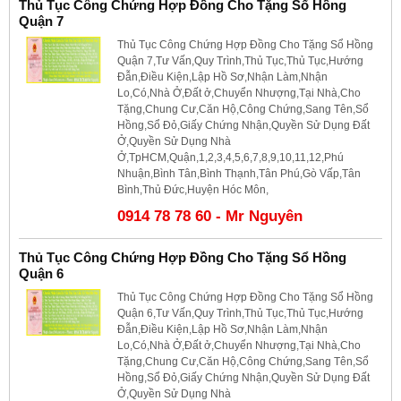
Thủ Tục Công Chứng Hợp Đồng Cho Tặng Sổ Hồng
Quận 7
Thủ Tục Công Chứng Hợp Đồng Cho Tặng Sổ Hồng
Quận 7,Tư Vấn,Quy Trình,Thủ Tục,Thủ Tục,Hướng
Đẫn,Điều Kiện,Lập Hồ Sơ,Nhận Làm,Nhận
Lo,Có,Nhà Ở,Đất ở,Chuyển Nhượng,Tại Nhà,Cho
Tặng,Chung Cư,Căn Hộ,Công Chứng,Sang Tên,Sổ
Hồng,Sổ Đỏ,Giấy Chứng Nhận,Quyền Sử Dụng Đất
Ở,Quyền Sử Dụng Nhà
Ở,TpHCM,Quận,1,2,3,4,5,6,7,8,9,10,11,12,Phú
Nhuận,Bình Tân,Bình Thạnh,Tân Phú,Gò Vấp,Tân
Bình,Thủ Đức,Huyện Hóc Môn,
0914 78 78 60 - Mr Nguyên
Thủ Tục Công Chứng Hợp Đồng Cho Tặng Sổ Hồng
Quận 6
Thủ Tục Công Chứng Hợp Đồng Cho Tặng Sổ Hồng
Quận 6,Tư Vấn,Quy Trình,Thủ Tục,Thủ Tục,Hướng
Đẫn,Điều Kiện,Lập Hồ Sơ,Nhận Làm,Nhận
Lo,Có,Nhà Ở,Đất ở,Chuyển Nhượng,Tại Nhà,Cho
Tặng,Chung Cư,Căn Hộ,Công Chứng,Sang Tên,Sổ
Hồng,Sổ Đỏ,Giấy Chứng Nhận,Quyền Sử Dụng Đất
Ở,Quyền Sử Dụng Nhà