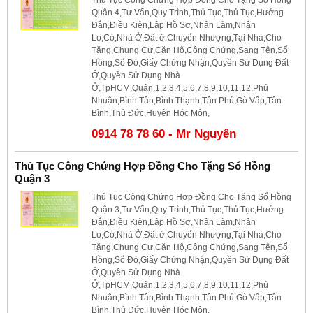
Quận 4,Tư Vấn,Quy Trình,Thủ Tục,Thủ Tục,Hướng
Đẫn,Điều Kiện,Lập Hồ Sơ,Nhận Làm,Nhận
Lo,Có,Nhà Ở,Đất ở,Chuyển Nhượng,Tại Nhà,Cho
Tặng,Chung Cư,Căn Hộ,Công Chứng,Sang Tên,Sổ
Hồng,Sổ Đỏ,Giấy Chứng Nhận,Quyền Sử Dụng Đất
Ở,Quyền Sử Dụng Nhà
Ở,TpHCM,Quận,1,2,3,4,5,6,7,8,9,10,11,12,Phú
Nhuận,Bình Tân,Bình Thạnh,Tân Phú,Gò Vấp,Tân
Bình,Thủ Đức,Huyện Hóc Môn,
0914 78 78 60 - Mr Nguyên
Thủ Tục Công Chứng Hợp Đồng Cho Tặng Sổ Hồng
Quận 3
Thủ Tục Công Chứng Hợp Đồng Cho Tặng Sổ Hồng
Quận 3,Tư Vấn,Quy Trình,Thủ Tục,Thủ Tục,Hướng
Đẫn,Điều Kiện,Lập Hồ Sơ,Nhận Làm,Nhận
Lo,Có,Nhà Ở,Đất ở,Chuyển Nhượng,Tại Nhà,Cho
Tặng,Chung Cư,Căn Hộ,Công Chứng,Sang Tên,Sổ
Hồng,Sổ Đỏ,Giấy Chứng Nhận,Quyền Sử Dụng Đất
Ở,Quyền Sử Dụng Nhà
Ở,TpHCM,Quận,1,2,3,4,5,6,7,8,9,10,11,12,Phú
Nhuận,Bình Tân,Bình Thạnh,Tân Phú,Gò Vấp,Tân
Bình,Thủ Đức,Huyện Hóc Môn,