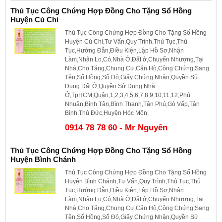
Thủ Tục Công Chứng Hợp Đồng Cho Tặng Sổ Hồng
Huyện Củ Chi
Thủ Tục Công Chứng Hợp Đồng Cho Tặng Sổ Hồng
Huyện Củ Chi,Tư Vấn,Quy Trình,Thủ Tục,Thủ
Tục,Hướng Đẫn,Điều Kiện,Lập Hồ Sơ,Nhận
Làm,Nhận Lo,Có,Nhà Ở,Đất ở,Chuyển Nhượng,Tại
Nhà,Cho Tặng,Chung Cư,Căn Hộ,Công Chứng,Sang
Tên,Sổ Hồng,Sổ Đỏ,Giấy Chứng Nhận,Quyền Sử
Dụng Đất Ở,Quyền Sử Dụng Nhà
Ở,TpHCM,Quận,1,2,3,4,5,6,7,8,9,10,11,12,Phú
Nhuận,Bình Tân,Bình Thạnh,Tân Phú,Gò Vấp,Tân
Bình,Thủ Đức,Huyện Hóc Môn,
0914 78 78 60 - Mr Nguyên
Thủ Tục Công Chứng Hợp Đồng Cho Tặng Sổ Hồng
Huyện Bình Chánh
Thủ Tục Công Chứng Hợp Đồng Cho Tặng Sổ Hồng
Huyện Bình Chánh,Tư Vấn,Quy Trình,Thủ Tục,Thủ
Tục,Hướng Đẫn,Điều Kiện,Lập Hồ Sơ,Nhận
Làm,Nhận Lo,Có,Nhà Ở,Đất ở,Chuyển Nhượng,Tại
Nhà,Cho Tặng,Chung Cư,Căn Hộ,Công Chứng,Sang
Tên,Sổ Hồng,Sổ Đỏ,Giấy Chứng Nhận,Quyền Sử