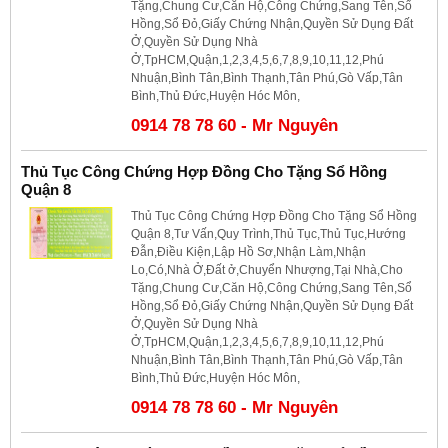
Tặng,Chung Cư,Căn Hộ,Công Chứng,Sang Tên,Sổ
Hồng,Sổ Đỏ,Giấy Chứng Nhận,Quyền Sử Dụng Đất
Ở,Quyền Sử Dụng Nhà
Ở,TpHCM,Quận,1,2,3,4,5,6,7,8,9,10,11,12,Phú
Nhuận,Bình Tân,Bình Thạnh,Tân Phú,Gò Vấp,Tân
Bình,Thủ Đức,Huyện Hóc Môn,
0914 78 78 60 - Mr Nguyên
Thủ Tục Công Chứng Hợp Đồng Cho Tặng Sổ Hồng
Quận 8
Thủ Tục Công Chứng Hợp Đồng Cho Tặng Sổ Hồng
Quận 8,Tư Vấn,Quy Trình,Thủ Tục,Thủ Tục,Hướng
Đẫn,Điều Kiện,Lập Hồ Sơ,Nhận Làm,Nhận
Lo,Có,Nhà Ở,Đất ở,Chuyển Nhượng,Tại Nhà,Cho
Tặng,Chung Cư,Căn Hộ,Công Chứng,Sang Tên,Sổ
Hồng,Sổ Đỏ,Giấy Chứng Nhận,Quyền Sử Dụng Đất
Ở,Quyền Sử Dụng Nhà
Ở,TpHCM,Quận,1,2,3,4,5,6,7,8,9,10,11,12,Phú
Nhuận,Bình Tân,Bình Thạnh,Tân Phú,Gò Vấp,Tân
Bình,Thủ Đức,Huyện Hóc Môn,
0914 78 78 60 - Mr Nguyên