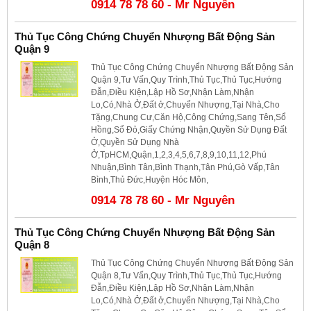
0914 78 78 60 - Mr Nguyên
Thủ Tục Công Chứng Chuyển Nhượng Bất Động Sản
Quận 9
Thủ Tục Công Chứng Chuyển Nhượng Bất Động Sản
Quận 9,Tư Vấn,Quy Trình,Thủ Tục,Thủ Tục,Hướng
Đẫn,Điều Kiện,Lập Hồ Sơ,Nhận Làm,Nhận
Lo,Có,Nhà Ở,Đất ở,Chuyển Nhượng,Tại Nhà,Cho
Tặng,Chung Cư,Căn Hộ,Công Chứng,Sang Tên,Sổ
Hồng,Sổ Đỏ,Giấy Chứng Nhận,Quyền Sử Dụng Đất
Ở,Quyền Sử Dụng Nhà
Ở,TpHCM,Quận,1,2,3,4,5,6,7,8,9,10,11,12,Phú
Nhuận,Bình Tân,Bình Thạnh,Tân Phú,Gò Vấp,Tân
Bình,Thủ Đức,Huyện Hóc Môn,
0914 78 78 60 - Mr Nguyên
Thủ Tục Công Chứng Chuyển Nhượng Bất Động Sản
Quận 8
Thủ Tục Công Chứng Chuyển Nhượng Bất Động Sản
Quận 8,Tư Vấn,Quy Trình,Thủ Tục,Thủ Tục,Hướng
Đẫn,Điều Kiện,Lập Hồ Sơ,Nhận Làm,Nhận
Lo,Có,Nhà Ở,Đất ở,Chuyển Nhượng,Tại Nhà,Cho