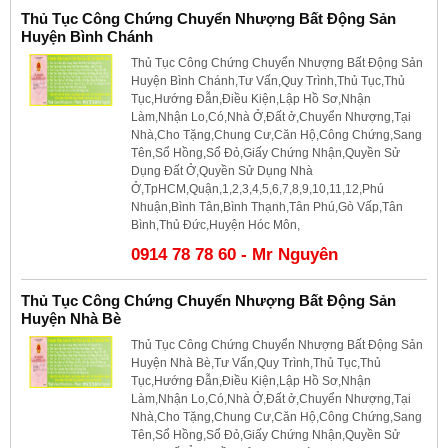
Thủ Tục Công Chứng Chuyển Nhượng Bất Động Sản
Huyện Bình Chánh
Thủ Tục Công Chứng Chuyển Nhượng Bất Động Sản
Huyện Bình Chánh,Tư Vấn,Quy Trình,Thủ Tục,Thủ
Tục,Hướng Đẫn,Điều Kiện,Lập Hồ Sơ,Nhận
Làm,Nhận Lo,Có,Nhà Ở,Đất ở,Chuyển Nhượng,Tại
Nhà,Cho Tặng,Chung Cư,Căn Hộ,Công Chứng,Sang
Tên,Sổ Hồng,Sổ Đỏ,Giấy Chứng Nhận,Quyền Sử
Dụng Đất Ở,Quyền Sử Dụng Nhà
Ở,TpHCM,Quận,1,2,3,4,5,6,7,8,9,10,11,12,Phú
Nhuận,Bình Tân,Bình Thạnh,Tân Phú,Gò Vấp,Tân
Bình,Thủ Đức,Huyện Hóc Môn,
0914 78 78 60 - Mr Nguyên
Thủ Tục Công Chứng Chuyển Nhượng Bất Động Sản
Huyện Nhà Bè
Thủ Tục Công Chứng Chuyển Nhượng Bất Động Sản
Huyện Nhà Bè,Tư Vấn,Quy Trình,Thủ Tục,Thủ
Tục,Hướng Đẫn,Điều Kiện,Lập Hồ Sơ,Nhận
Làm,Nhận Lo,Có,Nhà Ở,Đất ở,Chuyển Nhượng,Tại
Nhà,Cho Tặng,Chung Cư,Căn Hộ,Công Chứng,Sang
Tên,Sổ Hồng,Sổ Đỏ,Giấy Chứng Nhận,Quyền Sử