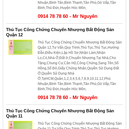
Nhuận,Bình Tân,Bình Thạnh,Tân Phú,Gò Vấp,Tân
Bình,Thủ Đức,Huyện Hóc Môn,
0914 78 78 60 - Mr Nguyên
Thủ Tục Công Chứng Chuyển Nhượng Bất Động Sản
Quận 12
Thủ Tục Công Chứng Chuyển Nhượng Bất Động Sản
Quận 12,Tư Vấn,Quy Trình,Thủ Tục,Thủ Tục,Hướng
Đẫn,Điều Kiện,Lập Hồ Sơ,Nhận Làm,Nhận
Lo,Có,Nhà Ở,Đất ở,Chuyển Nhượng,Tại Nhà,Cho
Tặng,Chung Cư,Căn Hộ,Công Chứng,Sang Tên,Sổ
Hồng,Sổ Đỏ,Giấy Chứng Nhận,Quyền Sử Dụng Đất
Ở,Quyền Sử Dụng Nhà
Ở,TpHCM,Quận,1,2,3,4,5,6,7,8,9,10,11,12,Phú
Nhuận,Bình Tân,Bình Thạnh,Tân Phú,Gò Vấp,Tân
Bình,Thủ Đức,Huyện Hóc Môn,
0914 78 78 60 - Mr Nguyên
Thủ Tục Công Chứng Chuyển Nhượng Bất Động Sản
Quận 11
Thủ Tục Công Chứng Chuyển Nhượng Bất Động Sản
Quận 11,Tư Vấn,Quy Trình,Thủ Tục,Thủ Tục,Hướng