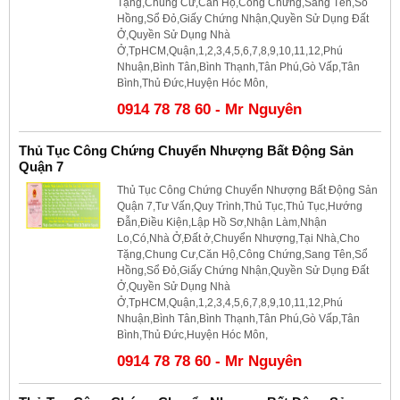
Tặng,Chung Cư,Căn Hộ,Công Chứng,Sang Tên,Sổ
Hồng,Sổ Đỏ,Giấy Chứng Nhận,Quyền Sử Dụng Đất
Ở,Quyền Sử Dụng Nhà
Ở,TpHCM,Quận,1,2,3,4,5,6,7,8,9,10,11,12,Phú
Nhuận,Bình Tân,Bình Thạnh,Tân Phú,Gò Vấp,Tân
Bình,Thủ Đức,Huyện Hóc Môn,
0914 78 78 60 - Mr Nguyên
Thủ Tục Công Chứng Chuyển Nhượng Bất Động Sản
Quận 7
Thủ Tục Công Chứng Chuyển Nhượng Bất Động Sản
Quận 7,Tư Vấn,Quy Trình,Thủ Tục,Thủ Tục,Hướng
Đẫn,Điều Kiện,Lập Hồ Sơ,Nhận Làm,Nhận
Lo,Có,Nhà Ở,Đất ở,Chuyển Nhượng,Tại Nhà,Cho
Tặng,Chung Cư,Căn Hộ,Công Chứng,Sang Tên,Sổ
Hồng,Sổ Đỏ,Giấy Chứng Nhận,Quyền Sử Dụng Đất
Ở,Quyền Sử Dụng Nhà
Ở,TpHCM,Quận,1,2,3,4,5,6,7,8,9,10,11,12,Phú
Nhuận,Bình Tân,Bình Thạnh,Tân Phú,Gò Vấp,Tân
Bình,Thủ Đức,Huyện Hóc Môn,
0914 78 78 60 - Mr Nguyên