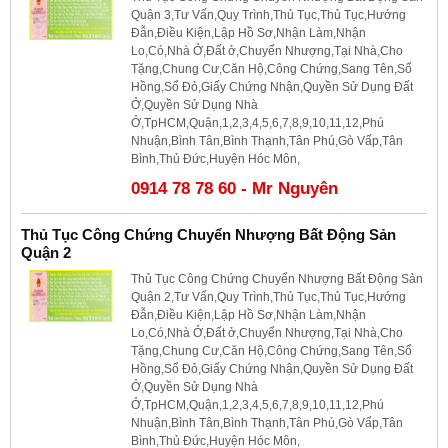
Quận 3,Tư Vấn,Quy Trình,Thủ Tục,Thủ Tục,Hướng
Đẫn,Điều Kiện,Lập Hồ Sơ,Nhận Làm,Nhận
Lo,Có,Nhà Ở,Đất ở,Chuyển Nhượng,Tại Nhà,Cho
Tặng,Chung Cư,Căn Hộ,Công Chứng,Sang Tên,Sổ
Hồng,Sổ Đỏ,Giấy Chứng Nhận,Quyền Sử Dụng Đất
Ở,Quyền Sử Dụng Nhà
Ở,TpHCM,Quận,1,2,3,4,5,6,7,8,9,10,11,12,Phú
Nhuận,Bình Tân,Bình Thạnh,Tân Phú,Gò Vấp,Tân
Bình,Thủ Đức,Huyện Hóc Môn,
0914 78 78 60 - Mr Nguyên
Thủ Tục Công Chứng Chuyển Nhượng Bất Động Sản
Quận 2
Thủ Tục Công Chứng Chuyển Nhượng Bất Động Sản
Quận 2,Tư Vấn,Quy Trình,Thủ Tục,Thủ Tục,Hướng
Đẫn,Điều Kiện,Lập Hồ Sơ,Nhận Làm,Nhận
Lo,Có,Nhà Ở,Đất ở,Chuyển Nhượng,Tại Nhà,Cho
Tặng,Chung Cư,Căn Hộ,Công Chứng,Sang Tên,Sổ
Hồng,Sổ Đỏ,Giấy Chứng Nhận,Quyền Sử Dụng Đất
Ở,Quyền Sử Dụng Nhà
Ở,TpHCM,Quận,1,2,3,4,5,6,7,8,9,10,11,12,Phú
Nhuận,Bình Tân,Bình Thạnh,Tân Phú,Gò Vấp,Tân
Bình,Thủ Đức,Huyện Hóc Môn,