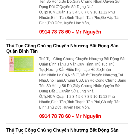
Tên,Sổ Hồng,Sổ Đỏ,Giấy Chứng Nhận,Quyền Sử
Dụng Đất Ở,Quyền Sử Dụng Nhà
Ở,TpHCM,Quận,1,2,3,4,5,6,7,8,9,10,11,12,Phú
Nhuận,Bình Tân,Bình Thạnh,Tân Phú,Gò Vấp,Tân
Bình,Thủ Đức,Huyện Hóc Môn,
0914 78 78 60 - Mr Nguyên
Thủ Tục Công Chứng Chuyển Nhượng Bất Động Sản
Quận Bình Tân
Thủ Tục Công Chứng Chuyển Nhượng Bất Động Sản
Quận Bình Tân,Tư Vấn,Quy Trình,Thủ Tục,Thủ
Tục,Hướng Đẫn,Điều Kiện,Lập Hồ Sơ,Nhận
Làm,Nhận Lo,Có,Nhà Ở,Đất ở,Chuyển Nhượng,Tại
Nhà,Cho Tặng,Chung Cư,Căn Hộ,Công Chứng,Sang
Tên,Sổ Hồng,Sổ Đỏ,Giấy Chứng Nhận,Quyền Sử
Dụng Đất Ở,Quyền Sử Dụng Nhà
Ở,TpHCM,Quận,1,2,3,4,5,6,7,8,9,10,11,12,Phú
Nhuận,Bình Tân,Bình Thạnh,Tân Phú,Gò Vấp,Tân
Bình,Thủ Đức,Huyện Hóc Môn,
0914 78 78 60 - Mr Nguyên
Thủ Tục Công Chứng Chuyển Nhượng Bất Động Sản