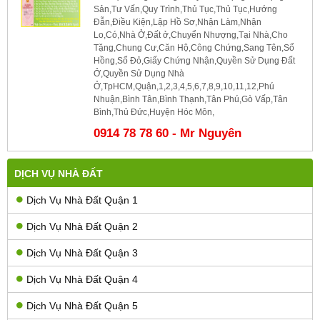
Sản,Tư Vấn,Quy Trình,Thủ Tục,Thủ Tục,Hướng
Đẫn,Điều Kiện,Lập Hồ Sơ,Nhận Làm,Nhận
Lo,Có,Nhà Ở,Đất ở,Chuyển Nhượng,Tại Nhà,Cho
Tặng,Chung Cư,Căn Hộ,Công Chứng,Sang Tên,Sổ
Hồng,Sổ Đỏ,Giấy Chứng Nhận,Quyền Sử Dụng Đất
Ở,Quyền Sử Dụng Nhà
Ở,TpHCM,Quận,1,2,3,4,5,6,7,8,9,10,11,12,Phú
Nhuận,Bình Tân,Bình Thạnh,Tân Phú,Gò Vấp,Tân
Bình,Thủ Đức,Huyện Hóc Môn,
0914 78 78 60 - Mr Nguyên
DỊCH VỤ NHÀ ĐẤT
Dịch Vụ Nhà Đất Quận 1
Dịch Vụ Nhà Đất Quận 2
Dịch Vụ Nhà Đất Quận 3
Dịch Vụ Nhà Đất Quận 4
Dịch Vụ Nhà Đất Quận 5