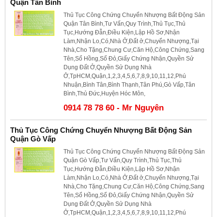
Quận Tân Bình
Thủ Tục Công Chứng Chuyển Nhượng Bất Động Sản
Quận Tân Bình,Tư Vấn,Quy Trình,Thủ Tục,Thủ
Tục,Hướng Đẫn,Điều Kiện,Lập Hồ Sơ,Nhận
Làm,Nhận Lo,Có,Nhà Ở,Đất ở,Chuyển Nhượng,Tại
Nhà,Cho Tặng,Chung Cư,Căn Hộ,Công Chứng,Sang
Tên,Sổ Hồng,Sổ Đỏ,Giấy Chứng Nhận,Quyền Sử
Dụng Đất Ở,Quyền Sử Dụng Nhà
Ở,TpHCM,Quận,1,2,3,4,5,6,7,8,9,10,11,12,Phú
Nhuận,Bình Tân,Bình Thạnh,Tân Phú,Gò Vấp,Tân
Bình,Thủ Đức,Huyện Hóc Môn,
0914 78 78 60 - Mr Nguyên
Thủ Tục Công Chứng Chuyển Nhượng Bất Động Sản
Quận Gò Vấp
Thủ Tục Công Chứng Chuyển Nhượng Bất Động Sản
Quận Gò Vấp,Tư Vấn,Quy Trình,Thủ Tục,Thủ
Tục,Hướng Đẫn,Điều Kiện,Lập Hồ Sơ,Nhận
Làm,Nhận Lo,Có,Nhà Ở,Đất ở,Chuyển Nhượng,Tại
Nhà,Cho Tặng,Chung Cư,Căn Hộ,Công Chứng,Sang
Tên,Sổ Hồng,Sổ Đỏ,Giấy Chứng Nhận,Quyền Sử
Dụng Đất Ở,Quyền Sử Dụng Nhà
Ở,TpHCM,Quận,1,2,3,4,5,6,7,8,9,10,11,12,Phú