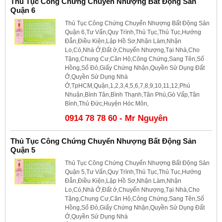
Thủ Tục Công Chứng Chuyển Nhượng Bất Động Sản
Quận 6
Thủ Tục Công Chứng Chuyển Nhượng Bất Động Sản
Quận 6,Tư Vấn,Quy Trình,Thủ Tục,Thủ Tục,Hướng
Đẫn,Điều Kiện,Lập Hồ Sơ,Nhận Làm,Nhận
Lo,Có,Nhà Ở,Đất ở,Chuyển Nhượng,Tại Nhà,Cho
Tặng,Chung Cư,Căn Hộ,Công Chứng,Sang Tên,Sổ
Hồng,Sổ Đỏ,Giấy Chứng Nhận,Quyền Sử Dụng Đất
Ở,Quyền Sử Dụng Nhà
Ở,TpHCM,Quận,1,2,3,4,5,6,7,8,9,10,11,12,Phú
Nhuận,Bình Tân,Bình Thạnh,Tân Phú,Gò Vấp,Tân
Bình,Thủ Đức,Huyện Hóc Môn,
0914 78 78 60 - Mr Nguyên
Thủ Tục Công Chứng Chuyển Nhượng Bất Động Sản
Quận 5
Thủ Tục Công Chứng Chuyển Nhượng Bất Động Sản
Quận 5,Tư Vấn,Quy Trình,Thủ Tục,Thủ Tục,Hướng
Đẫn,Điều Kiện,Lập Hồ Sơ,Nhận Làm,Nhận
Lo,Có,Nhà Ở,Đất ở,Chuyển Nhượng,Tại Nhà,Cho
Tặng,Chung Cư,Căn Hộ,Công Chứng,Sang Tên,Sổ
Hồng,Sổ Đỏ,Giấy Chứng Nhận,Quyền Sử Dụng Đất
Ở,Quyền Sử Dụng Nhà