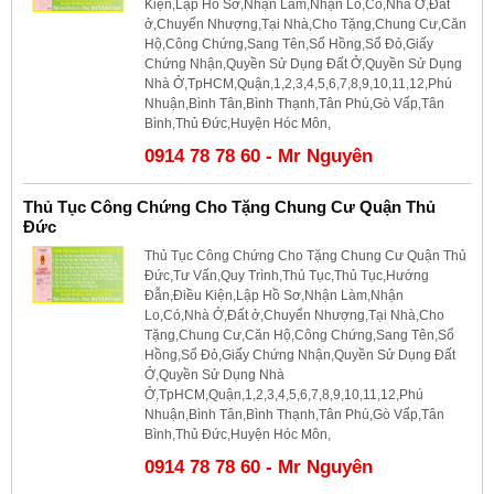
Kiện,Lập Hồ Sơ,Nhận Làm,Nhận Lo,Có,Nhà Ở,Đất
ở,Chuyển Nhượng,Tại Nhà,Cho Tặng,Chung Cư,Căn
Hộ,Công Chứng,Sang Tên,Sổ Hồng,Sổ Đỏ,Giấy
Chứng Nhận,Quyền Sử Dụng Đất Ở,Quyền Sử Dụng
Nhà Ở,TpHCM,Quận,1,2,3,4,5,6,7,8,9,10,11,12,Phú
Nhuận,Bình Tân,Bình Thạnh,Tân Phú,Gò Vấp,Tân
Bình,Thủ Đức,Huyện Hóc Môn,
0914 78 78 60 - Mr Nguyên
Thủ Tục Công Chứng Cho Tặng Chung Cư Quận Thủ
Đức
Thủ Tục Công Chứng Cho Tặng Chung Cư Quận Thủ
Đức,Tư Vấn,Quy Trình,Thủ Tục,Thủ Tục,Hướng
Đẫn,Điều Kiện,Lập Hồ Sơ,Nhận Làm,Nhận
Lo,Có,Nhà Ở,Đất ở,Chuyển Nhượng,Tại Nhà,Cho
Tặng,Chung Cư,Căn Hộ,Công Chứng,Sang Tên,Sổ
Hồng,Sổ Đỏ,Giấy Chứng Nhận,Quyền Sử Dụng Đất
Ở,Quyền Sử Dụng Nhà
Ở,TpHCM,Quận,1,2,3,4,5,6,7,8,9,10,11,12,Phú
Nhuận,Bình Tân,Bình Thạnh,Tân Phú,Gò Vấp,Tân
Bình,Thủ Đức,Huyện Hóc Môn,
0914 78 78 60 - Mr Nguyên