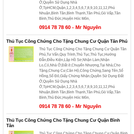
Ở,Quyền Sử Dụng Nhà
Ở,TpHCM,Quận,1,2,3,4,5,6,7,8,9,10,11,12,Phú
Nhuận,Bình Tân,Bình Thạnh,Tân Phú,Gò Vấp,Tân
Bình,Thủ Đức,Huyện Hóc Môn,
0914 78 78 60 - Mr Nguyên
Thủ Tục Công Chứng Cho Tặng Chung Cư Quận Tân Phú
Thủ Tục Công Chứng Cho Tặng Chung Cư Quận Tân
Phú,Tư Vấn,Quy Trình,Thủ Tục,Thủ Tục,Hướng
Đẫn,Điều Kiện,Lập Hồ Sơ,Nhận Làm,Nhận
Lo,Có,Nhà Ở,Đất ở,Chuyển Nhượng,Tại Nhà,Cho
Tặng,Chung Cư,Căn Hộ,Công Chứng,Sang Tên,Sổ
Hồng,Sổ Đỏ,Giấy Chứng Nhận,Quyền Sử Dụng Đất
Ở,Quyền Sử Dụng Nhà
Ở,TpHCM,Quận,1,2,3,4,5,6,7,8,9,10,11,12,Phú
Nhuận,Bình Tân,Bình Thạnh,Tân Phú,Gò Vấp,Tân
Bình,Thủ Đức,Huyện Hóc Môn,
0914 78 78 60 - Mr Nguyên
Thủ Tục Công Chứng Cho Tặng Chung Cư Quận Bình
Tân
Thủ Tục Công Chứng Cho Tặng Chung Cư Quận Bình