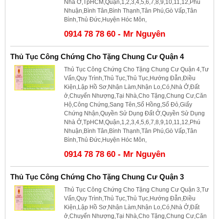
Nhà Ở,TpHCM,Quận,1,2,3,4,5,6,7,8,9,10,11,12,Phú
Nhuận,Bình Tân,Bình Thạnh,Tân Phú,Gò Vấp,Tân
Bình,Thủ Đức,Huyện Hóc Môn,
0914 78 78 60 - Mr Nguyên
Thủ Tục Công Chứng Cho Tặng Chung Cư Quận 4
Thủ Tục Công Chứng Cho Tặng Chung Cư Quận 4,Tư
Vấn,Quy Trình,Thủ Tục,Thủ Tục,Hướng Đẫn,Điều
Kiện,Lập Hồ Sơ,Nhận Làm,Nhận Lo,Có,Nhà Ở,Đất
ở,Chuyển Nhượng,Tại Nhà,Cho Tặng,Chung Cư,Căn
Hộ,Công Chứng,Sang Tên,Sổ Hồng,Sổ Đỏ,Giấy
Chứng Nhận,Quyền Sử Dụng Đất Ở,Quyền Sử Dụng
Nhà Ở,TpHCM,Quận,1,2,3,4,5,6,7,8,9,10,11,12,Phú
Nhuận,Bình Tân,Bình Thạnh,Tân Phú,Gò Vấp,Tân
Bình,Thủ Đức,Huyện Hóc Môn,
0914 78 78 60 - Mr Nguyên
Thủ Tục Công Chứng Cho Tặng Chung Cư Quận 3
Thủ Tục Công Chứng Cho Tặng Chung Cư Quận 3,Tư
Vấn,Quy Trình,Thủ Tục,Thủ Tục,Hướng Đẫn,Điều
Kiện,Lập Hồ Sơ,Nhận Làm,Nhận Lo,Có,Nhà Ở,Đất
ở,Chuyển Nhượng,Tại Nhà,Cho Tặng,Chung Cư,Căn