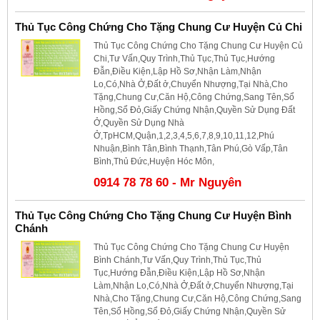
Thủ Tục Công Chứng Cho Tặng Chung Cư Huyện Củ Chi
Thủ Tục Công Chứng Cho Tặng Chung Cư Huyện Củ
Chi,Tư Vấn,Quy Trình,Thủ Tục,Thủ Tục,Hướng
Đẫn,Điều Kiện,Lập Hồ Sơ,Nhận Làm,Nhận
Lo,Có,Nhà Ở,Đất ở,Chuyển Nhượng,Tại Nhà,Cho
Tặng,Chung Cư,Căn Hộ,Công Chứng,Sang Tên,Sổ
Hồng,Sổ Đỏ,Giấy Chứng Nhận,Quyền Sử Dụng Đất
Ở,Quyền Sử Dụng Nhà
Ở,TpHCM,Quận,1,2,3,4,5,6,7,8,9,10,11,12,Phú
Nhuận,Bình Tân,Bình Thạnh,Tân Phú,Gò Vấp,Tân
Bình,Thủ Đức,Huyện Hóc Môn,
0914 78 78 60 - Mr Nguyên
Thủ Tục Công Chứng Cho Tặng Chung Cư Huyện Bình
Chánh
Thủ Tục Công Chứng Cho Tặng Chung Cư Huyện
Bình Chánh,Tư Vấn,Quy Trình,Thủ Tục,Thủ
Tục,Hướng Đẫn,Điều Kiện,Lập Hồ Sơ,Nhận
Làm,Nhận Lo,Có,Nhà Ở,Đất ở,Chuyển Nhượng,Tại
Nhà,Cho Tặng,Chung Cư,Căn Hộ,Công Chứng,Sang
Tên,Sổ Hồng,Sổ Đỏ,Giấy Chứng Nhận,Quyền Sử