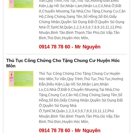
Vấn,Quy Trình,Thủ Tục,Thủ Tục,Hướng Đẫn,Điều
Kiện,Lập Hồ Sơ,Nhận Làm,Nhận Lo,Có,Nhà Ở,Đất
ở,Chuyển Nhượng,Tại Nhà,Cho Tặng,Chung Cư,Căn
Hộ,Công Chứng,Sang Tên,Sổ Hồng,Sổ Đỏ,Giấy
Chứng Nhận,Quyền Sử Dụng Đất Ở,Quyền Sử Dụng
Nhà Ở,TpHCM,Quận,1,2,3,4,5,6,7,8,9,10,11,12,Phú
Nhuận,Bình Tân,Bình Thạnh,Tân Phú,Gò Vấp,Tân
Bình,Thủ Đức,Huyện Hóc Môn,
0914 78 78 60 - Mr Nguyên
Thủ Tục Công Chứng Cho Tặng Chung Cư Huyện Hóc
Môn
Thủ Tục Công Chứng Cho Tặng Chung Cư Huyện
Hóc Môn,Tư Vấn,Quy Trình,Thủ Tục,Thủ Tục,Hướng
Đẫn,Điều Kiện,Lập Hồ Sơ,Nhận Làm,Nhận
Lo,Có,Nhà Ở,Đất ở,Chuyển Nhượng,Tại Nhà,Cho
Tặng,Chung Cư,Căn Hộ,Công Chứng,Sang Tên,Sổ
Hồng,Sổ Đỏ,Giấy Chứng Nhận,Quyền Sử Dụng Đất
Ở,Quyền Sử Dụng Nhà
Ở,TpHCM,Quận,1,2,3,4,5,6,7,8,9,10,11,12,Phú
Nhuận,Bình Tân,Bình Thạnh,Tân Phú,Gò Vấp,Tân
Bình,Thủ Đức,Huyện Hóc Môn,
0914 78 78 60 - Mr Nguyên