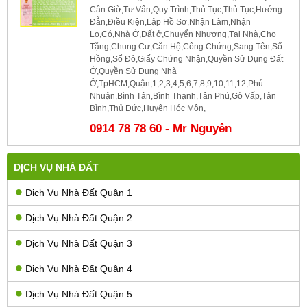
Cần Giờ,Tư Vấn,Quy Trình,Thủ Tục,Thủ Tục,Hướng
Đẫn,Điều Kiện,Lập Hồ Sơ,Nhận Làm,Nhận
Lo,Có,Nhà Ở,Đất ở,Chuyển Nhượng,Tại Nhà,Cho
Tặng,Chung Cư,Căn Hộ,Công Chứng,Sang Tên,Sổ
Hồng,Sổ Đỏ,Giấy Chứng Nhận,Quyền Sử Dụng Đất
Ở,Quyền Sử Dụng Nhà
Ở,TpHCM,Quận,1,2,3,4,5,6,7,8,9,10,11,12,Phú
Nhuận,Bình Tân,Bình Thạnh,Tân Phú,Gò Vấp,Tân
Bình,Thủ Đức,Huyện Hóc Môn,
0914 78 78 60 - Mr Nguyên
DỊCH VỤ NHÀ ĐẤT
Dịch Vụ Nhà Đất Quận 1
Dịch Vụ Nhà Đất Quận 2
Dịch Vụ Nhà Đất Quận 3
Dịch Vụ Nhà Đất Quận 4
Dịch Vụ Nhà Đất Quận 5