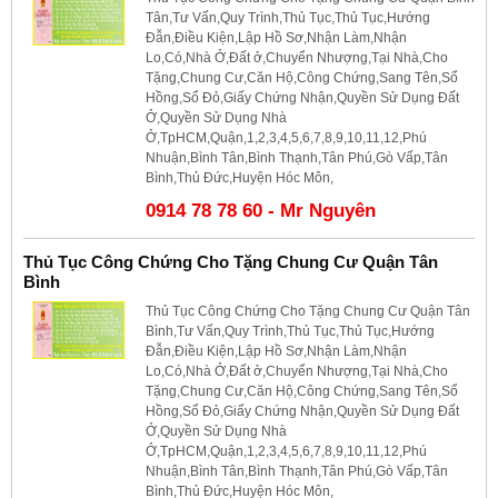
Tân,Tư Vấn,Quy Trình,Thủ Tục,Thủ Tục,Hướng
Đẫn,Điều Kiện,Lập Hồ Sơ,Nhận Làm,Nhận
Lo,Có,Nhà Ở,Đất ở,Chuyển Nhượng,Tại Nhà,Cho
Tặng,Chung Cư,Căn Hộ,Công Chứng,Sang Tên,Sổ
Hồng,Sổ Đỏ,Giấy Chứng Nhận,Quyền Sử Dụng Đất
Ở,Quyền Sử Dụng Nhà
Ở,TpHCM,Quận,1,2,3,4,5,6,7,8,9,10,11,12,Phú
Nhuận,Bình Tân,Bình Thạnh,Tân Phú,Gò Vấp,Tân
Bình,Thủ Đức,Huyện Hóc Môn,
0914 78 78 60 - Mr Nguyên
Thủ Tục Công Chứng Cho Tặng Chung Cư Quận Tân
Bình
Thủ Tục Công Chứng Cho Tặng Chung Cư Quận Tân
Bình,Tư Vấn,Quy Trình,Thủ Tục,Thủ Tục,Hướng
Đẫn,Điều Kiện,Lập Hồ Sơ,Nhận Làm,Nhận
Lo,Có,Nhà Ở,Đất ở,Chuyển Nhượng,Tại Nhà,Cho
Tặng,Chung Cư,Căn Hộ,Công Chứng,Sang Tên,Sổ
Hồng,Sổ Đỏ,Giấy Chứng Nhận,Quyền Sử Dụng Đất
Ở,Quyền Sử Dụng Nhà
Ở,TpHCM,Quận,1,2,3,4,5,6,7,8,9,10,11,12,Phú
Nhuận,Bình Tân,Bình Thạnh,Tân Phú,Gò Vấp,Tân
Bình,Thủ Đức,Huyện Hóc Môn,