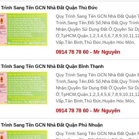
 Trình Sang Tên GCN Nhà Đất Quận Thủ Đức
Quy Trình Sang Tên GCN Nhà Đất Quận 
Trình,Sang Tên,Đổi Sổ,Nhà Đất,Quy Trì
Nhận,Quyền Sử Dụng Đất Ở,Quyền Sử D
Ở,TpHCM,Quận,1,2,3,4,5,6,7,8,9,10,11,
Vấp,Tân Bình,Thủ Đức,Huyện Hóc Môn,
0914 78 78 60 - Mr Nguyên
 Trình Sang Tên GCN Nhà Đất Quận Bình Thạnh
Quy Trình Sang Tên GCN Nhà Đất Quận B
Trình,Sang Tên,Đổi Sổ,Nhà Đất,Quy Trì
Nhận,Quyền Sử Dụng Đất Ở,Quyền Sử D
Ở,TpHCM,Quận,1,2,3,4,5,6,7,8,9,10,11,
Vấp,Tân Bình,Thủ Đức,Huyện Hóc Môn,
0914 78 78 60 - Mr Nguyên
 Trình Sang Tên GCN Nhà Đất Quận Phú Nhuận
Quy Trình Sang Tên GCN Nhà Đất Quận 