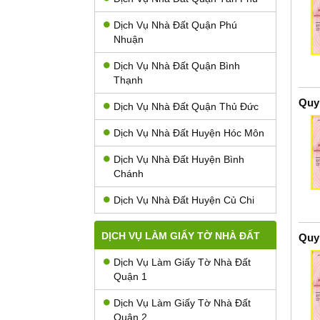
Dịch Vụ Nhà Đất Quận Phú
Nhuận
Dịch Vụ Nhà Đất Quận Bình
Thạnh
Quy
Dịch Vụ Nhà Đất Quận Thủ Đức
Dịch Vụ Nhà Đất Huyện Hóc Môn
Dịch Vụ Nhà Đất Huyện Bình
Chánh
Dịch Vụ Nhà Đất Huyện Củ Chi
DỊCH VỤ LÀM GIẤY TỜ NHÀ ĐẤT
Quy
Dịch Vụ Làm Giấy Tờ Nhà Đất
Quận 1
Dịch Vụ Làm Giấy Tờ Nhà Đất
Quận 2