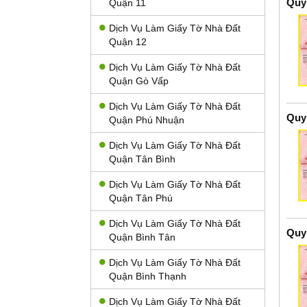
Quy
Quận 11
Dịch Vụ Làm Giấy Tờ Nhà Đất
Quận 12
Dịch Vụ Làm Giấy Tờ Nhà Đất
Quận Gò Vấp
Dịch Vụ Làm Giấy Tờ Nhà Đất
Quy
Quận Phú Nhuận
Dịch Vụ Làm Giấy Tờ Nhà Đất
Quận Tân Bình
Dịch Vụ Làm Giấy Tờ Nhà Đất
Quận Tân Phú
Dịch Vụ Làm Giấy Tờ Nhà Đất
Quy
Quận Bình Tân
Dịch Vụ Làm Giấy Tờ Nhà Đất
Quận Bình Thạnh
Dịch Vụ Làm Giấy Tờ Nhà Đất