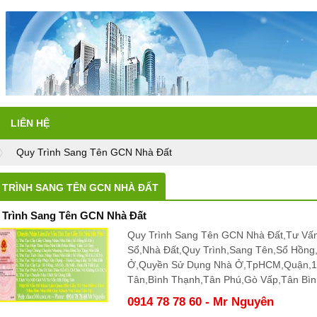
LIÊN HỆ
Quy Trình Sang Tên GCN Nhà Đất
 TRÌNH SANG TÊN GCN NHÀ ĐẤT
 Trình Sang Tên GCN Nhà Đất
Quy Trình Sang Tên GCN Nhà Đất,Tư Vấn
Sổ,Nhà Đất,Quy Trình,Sang Tên,Sổ Hồn
Ở,Quyền Sử Dụng Nhà Ở,TpHCM,Quận,1,2,
Tân,Bình Thạnh,Tân Phú,Gò Vấp,Tân Bì
0914 78 78 60 - Mr Nguyên