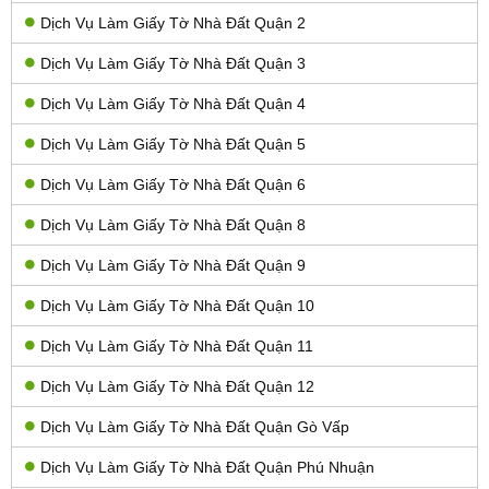
Dịch Vụ Làm Giấy Tờ Nhà Đất Quận 2
Dịch Vụ Làm Giấy Tờ Nhà Đất Quận 3
Dịch Vụ Làm Giấy Tờ Nhà Đất Quận 4
Dịch Vụ Làm Giấy Tờ Nhà Đất Quận 5
Dịch Vụ Làm Giấy Tờ Nhà Đất Quận 6
Dịch Vụ Làm Giấy Tờ Nhà Đất Quận 8
Dịch Vụ Làm Giấy Tờ Nhà Đất Quận 9
Dịch Vụ Làm Giấy Tờ Nhà Đất Quận 10
Dịch Vụ Làm Giấy Tờ Nhà Đất Quận 11
Dịch Vụ Làm Giấy Tờ Nhà Đất Quận 12
Dịch Vụ Làm Giấy Tờ Nhà Đất Quận Gò Vấp
Dịch Vụ Làm Giấy Tờ Nhà Đất Quận Phú Nhuận