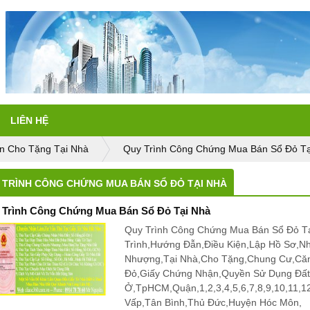
LIÊN HỆ
n Cho Tặng Tại Nhà
Quy Trình Công Chứng Mua Bán Sổ Đỏ Tạ
 TRÌNH CÔNG CHỨNG MUA BÁN SỔ ĐỎ TẠI NHÀ
 Trình Công Chứng Mua Bán Sổ Đỏ Tại Nhà
Quy Trình Công Chứng Mua Bán Sổ Đỏ Tạ
Trình,Hướng Đẫn,Điều Kiện,Lập Hồ Sơ,N
Nhượng,Tại Nhà,Cho Tặng,Chung Cư,Că
Đỏ,Giấy Chứng Nhận,Quyền Sử Dụng Đấ
Ở,TpHCM,Quận,1,2,3,4,5,6,7,8,9,10,11,
Vấp,Tân Bình,Thủ Đức,Huyện Hóc Môn,