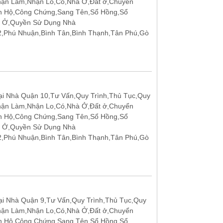
hận Làm,Nhận Lo,Có,Nhà Ở,Đất ở,Chuyển
n Hộ,Công Chứng,Sang Tên,Sổ Hồng,Sổ
t Ở,Quyền Sử Dụng Nhà
12,Phú Nhuận,Bình Tân,Bình Thạnh,Tân Phú,Gò
i Nhà Quận 10,Tư Vấn,Quy Trình,Thủ Tục,Quy
hận Làm,Nhận Lo,Có,Nhà Ở,Đất ở,Chuyển
n Hộ,Công Chứng,Sang Tên,Sổ Hồng,Sổ
t Ở,Quyền Sử Dụng Nhà
12,Phú Nhuận,Bình Tân,Bình Thạnh,Tân Phú,Gò
i Nhà Quận 9,Tư Vấn,Quy Trình,Thủ Tục,Quy
hận Làm,Nhận Lo,Có,Nhà Ở,Đất ở,Chuyển
n Hộ,Công Chứng,Sang Tên,Sổ Hồng,Sổ