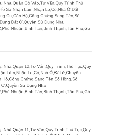
ại Nhà Quận Gò Vấp,Tư Vấn,Quy Trình,Thủ
 Hồ Sơ,Nhận Làm,Nhận Lo,Có,Nhà Ở,Đất
ung Cư,Căn Hộ,Công Chứng,Sang Tên,Sổ
 Dụng Đất Ở,Quyền Sử Dụng Nhà
12,Phú Nhuận,Bình Tân,Bình Thạnh,Tân Phú,Gò
i Nhà Quận 12,Tư Vấn,Quy Trình,Thủ Tục,Quy
hận Làm,Nhận Lo,Có,Nhà Ở,Đất ở,Chuyển
n Hộ,Công Chứng,Sang Tên,Sổ Hồng,Sổ
t Ở,Quyền Sử Dụng Nhà
12,Phú Nhuận,Bình Tân,Bình Thạnh,Tân Phú,Gò
i Nhà Quận 11,Tư Vấn,Quy Trình,Thủ Tục,Quy