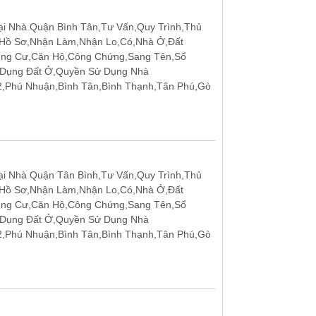
i Nhà Quận Bình Tân,Tư Vấn,Quy Trình,Thủ
 Hồ Sơ,Nhận Làm,Nhận Lo,Có,Nhà Ở,Đất
ung Cư,Căn Hộ,Công Chứng,Sang Tên,Sổ
 Dụng Đất Ở,Quyền Sử Dụng Nhà
12,Phú Nhuận,Bình Tân,Bình Thạnh,Tân Phú,Gò
i Nhà Quận Tân Bình,Tư Vấn,Quy Trình,Thủ
 Hồ Sơ,Nhận Làm,Nhận Lo,Có,Nhà Ở,Đất
ung Cư,Căn Hộ,Công Chứng,Sang Tên,Sổ
 Dụng Đất Ở,Quyền Sử Dụng Nhà
12,Phú Nhuận,Bình Tân,Bình Thạnh,Tân Phú,Gò