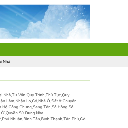
i Nhà
i Nhà,Tư Vấn,Quy Trình,Thủ Tục,Quy
hận Làm,Nhận Lo,Có,Nhà Ở,Đất ở,Chuyển
n Hộ,Công Chứng,Sang Tên,Sổ Hồng,Sổ
t Ở,Quyền Sử Dụng Nhà
12,Phú Nhuận,Bình Tân,Bình Thạnh,Tân Phú,Gò