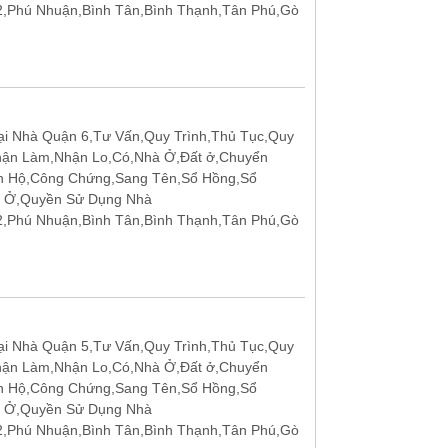
12,Phú Nhuận,Bình Tân,Bình Thạnh,Tân Phú,Gò
i Nhà Quận 6,Tư Vấn,Quy Trình,Thủ Tục,Quy
hận Làm,Nhận Lo,Có,Nhà Ở,Đất ở,Chuyển
n Hộ,Công Chứng,Sang Tên,Sổ Hồng,Sổ
t Ở,Quyền Sử Dụng Nhà
12,Phú Nhuận,Bình Tân,Bình Thạnh,Tân Phú,Gò
i Nhà Quận 5,Tư Vấn,Quy Trình,Thủ Tục,Quy
hận Làm,Nhận Lo,Có,Nhà Ở,Đất ở,Chuyển
n Hộ,Công Chứng,Sang Tên,Sổ Hồng,Sổ
t Ở,Quyền Sử Dụng Nhà
12,Phú Nhuận,Bình Tân,Bình Thạnh,Tân Phú,Gò