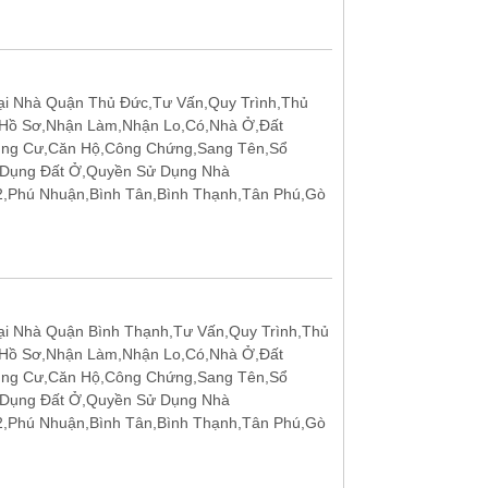
ại Nhà Quận Thủ Đức,Tư Vấn,Quy Trình,Thủ
 Hồ Sơ,Nhận Làm,Nhận Lo,Có,Nhà Ở,Đất
ung Cư,Căn Hộ,Công Chứng,Sang Tên,Sổ
 Dụng Đất Ở,Quyền Sử Dụng Nhà
12,Phú Nhuận,Bình Tân,Bình Thạnh,Tân Phú,Gò
i Nhà Quận Bình Thạnh,Tư Vấn,Quy Trình,Thủ
 Hồ Sơ,Nhận Làm,Nhận Lo,Có,Nhà Ở,Đất
ung Cư,Căn Hộ,Công Chứng,Sang Tên,Sổ
 Dụng Đất Ở,Quyền Sử Dụng Nhà
12,Phú Nhuận,Bình Tân,Bình Thạnh,Tân Phú,Gò