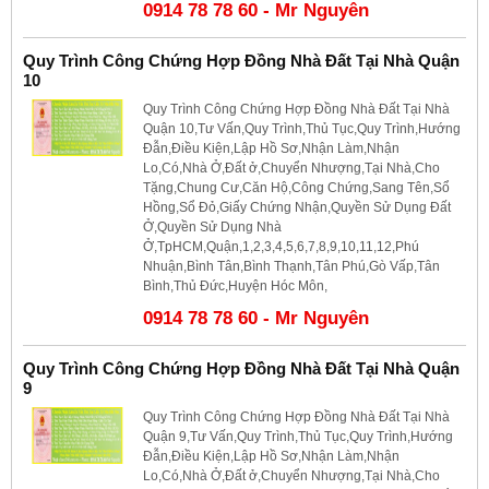
0914 78 78 60 - Mr Nguyên
Quy Trình Công Chứng Hợp Đồng Nhà Đất Tại Nhà Quận
10
Quy Trình Công Chứng Hợp Đồng Nhà Đất Tại Nhà
Quận 10,Tư Vấn,Quy Trình,Thủ Tục,Quy Trình,Hướng
Đẫn,Điều Kiện,Lập Hồ Sơ,Nhận Làm,Nhận
Lo,Có,Nhà Ở,Đất ở,Chuyển Nhượng,Tại Nhà,Cho
Tặng,Chung Cư,Căn Hộ,Công Chứng,Sang Tên,Sổ
Hồng,Sổ Đỏ,Giấy Chứng Nhận,Quyền Sử Dụng Đất
Ở,Quyền Sử Dụng Nhà
Ở,TpHCM,Quận,1,2,3,4,5,6,7,8,9,10,11,12,Phú
Nhuận,Bình Tân,Bình Thạnh,Tân Phú,Gò Vấp,Tân
Bình,Thủ Đức,Huyện Hóc Môn,
0914 78 78 60 - Mr Nguyên
Quy Trình Công Chứng Hợp Đồng Nhà Đất Tại Nhà Quận
9
Quy Trình Công Chứng Hợp Đồng Nhà Đất Tại Nhà
Quận 9,Tư Vấn,Quy Trình,Thủ Tục,Quy Trình,Hướng
Đẫn,Điều Kiện,Lập Hồ Sơ,Nhận Làm,Nhận
Lo,Có,Nhà Ở,Đất ở,Chuyển Nhượng,Tại Nhà,Cho