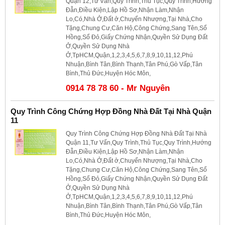
Quận 12,Tư Vấn,Quy Trình,Thủ Tục,Quy Trình,Hướng
Đẫn,Điều Kiện,Lập Hồ Sơ,Nhận Làm,Nhận
Lo,Có,Nhà Ở,Đất ở,Chuyển Nhượng,Tại Nhà,Cho
Tặng,Chung Cư,Căn Hộ,Công Chứng,Sang Tên,Sổ
Hồng,Sổ Đỏ,Giấy Chứng Nhận,Quyền Sử Dụng Đất
Ở,Quyền Sử Dụng Nhà
Ở,TpHCM,Quận,1,2,3,4,5,6,7,8,9,10,11,12,Phú
Nhuận,Bình Tân,Bình Thạnh,Tân Phú,Gò Vấp,Tân
Bình,Thủ Đức,Huyện Hóc Môn,
0914 78 78 60 - Mr Nguyên
Quy Trình Công Chứng Hợp Đồng Nhà Đất Tại Nhà Quận
11
Quy Trình Công Chứng Hợp Đồng Nhà Đất Tại Nhà
Quận 11,Tư Vấn,Quy Trình,Thủ Tục,Quy Trình,Hướng
Đẫn,Điều Kiện,Lập Hồ Sơ,Nhận Làm,Nhận
Lo,Có,Nhà Ở,Đất ở,Chuyển Nhượng,Tại Nhà,Cho
Tặng,Chung Cư,Căn Hộ,Công Chứng,Sang Tên,Sổ
Hồng,Sổ Đỏ,Giấy Chứng Nhận,Quyền Sử Dụng Đất
Ở,Quyền Sử Dụng Nhà
Ở,TpHCM,Quận,1,2,3,4,5,6,7,8,9,10,11,12,Phú
Nhuận,Bình Tân,Bình Thạnh,Tân Phú,Gò Vấp,Tân
Bình,Thủ Đức,Huyện Hóc Môn,