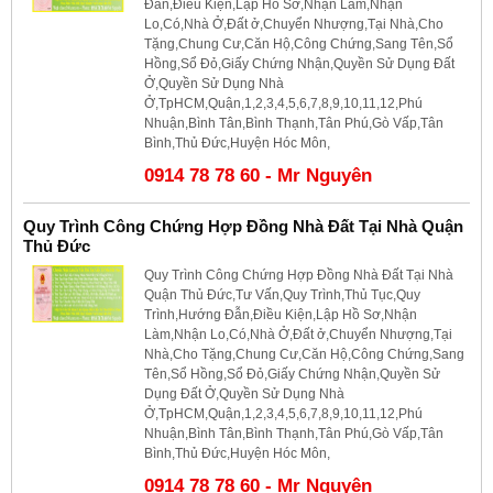
Đẫn,Điều Kiện,Lập Hồ Sơ,Nhận Làm,Nhận
Lo,Có,Nhà Ở,Đất ở,Chuyển Nhượng,Tại Nhà,Cho
Tặng,Chung Cư,Căn Hộ,Công Chứng,Sang Tên,Sổ
Hồng,Sổ Đỏ,Giấy Chứng Nhận,Quyền Sử Dụng Đất
Ở,Quyền Sử Dụng Nhà
Ở,TpHCM,Quận,1,2,3,4,5,6,7,8,9,10,11,12,Phú
Nhuận,Bình Tân,Bình Thạnh,Tân Phú,Gò Vấp,Tân
Bình,Thủ Đức,Huyện Hóc Môn,
0914 78 78 60 - Mr Nguyên
Quy Trình Công Chứng Hợp Đồng Nhà Đất Tại Nhà Quận
Thủ Đức
Quy Trình Công Chứng Hợp Đồng Nhà Đất Tại Nhà
Quận Thủ Đức,Tư Vấn,Quy Trình,Thủ Tục,Quy
Trình,Hướng Đẫn,Điều Kiện,Lập Hồ Sơ,Nhận
Làm,Nhận Lo,Có,Nhà Ở,Đất ở,Chuyển Nhượng,Tại
Nhà,Cho Tặng,Chung Cư,Căn Hộ,Công Chứng,Sang
Tên,Sổ Hồng,Sổ Đỏ,Giấy Chứng Nhận,Quyền Sử
Dụng Đất Ở,Quyền Sử Dụng Nhà
Ở,TpHCM,Quận,1,2,3,4,5,6,7,8,9,10,11,12,Phú
Nhuận,Bình Tân,Bình Thạnh,Tân Phú,Gò Vấp,Tân
Bình,Thủ Đức,Huyện Hóc Môn,
0914 78 78 60 - Mr Nguyên