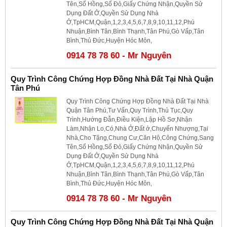
Tên,Sổ Hồng,Sổ Đỏ,Giấy Chứng Nhận,Quyền Sử
Dụng Đất Ở,Quyền Sử Dụng Nhà
Ở,TpHCM,Quận,1,2,3,4,5,6,7,8,9,10,11,12,Phú
Nhuận,Bình Tân,Bình Thạnh,Tân Phú,Gò Vấp,Tân
Bình,Thủ Đức,Huyện Hóc Môn,
0914 78 78 60 - Mr Nguyên
Quy Trình Công Chứng Hợp Đồng Nhà Đất Tại Nhà Quận
Tân Phú
Quy Trình Công Chứng Hợp Đồng Nhà Đất Tại Nhà
Quận Tân Phú,Tư Vấn,Quy Trình,Thủ Tục,Quy
Trình,Hướng Đẫn,Điều Kiện,Lập Hồ Sơ,Nhận
Làm,Nhận Lo,Có,Nhà Ở,Đất ở,Chuyển Nhượng,Tại
Nhà,Cho Tặng,Chung Cư,Căn Hộ,Công Chứng,Sang
Tên,Sổ Hồng,Sổ Đỏ,Giấy Chứng Nhận,Quyền Sử
Dụng Đất Ở,Quyền Sử Dụng Nhà
Ở,TpHCM,Quận,1,2,3,4,5,6,7,8,9,10,11,12,Phú
Nhuận,Bình Tân,Bình Thạnh,Tân Phú,Gò Vấp,Tân
Bình,Thủ Đức,Huyện Hóc Môn,
0914 78 78 60 - Mr Nguyên
Quy Trình Công Chứng Hợp Đồng Nhà Đất Tại Nhà Quận