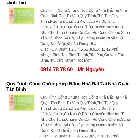
Bình Tân
Quy Trình Công Chứng Hợp Đồng Nhà Đất Tại Nhà
Quận Bình Tân,Tư Vấn,Quy Trình,Thủ Tục,Quy
Trình,Hướng Đẫn,Điều Kiện,Lập Hồ Sơ,Nhận
Làm,Nhận Lo,Có,Nhà Ở,Đất ở,Chuyển Nhượng,Tại
Nhà,Cho Tặng,Chung Cư,Căn Hộ,Công Chứng,Sang
Tên,Sổ Hồng,Sổ Đỏ,Giấy Chứng Nhận,Quyền Sử
Dụng Đất Ở,Quyền Sử Dụng Nhà
Ở,TpHCM,Quận,1,2,3,4,5,6,7,8,9,10,11,12,Phú
Nhuận,Bình Tân,Bình Thạnh,Tân Phú,Gò Vấp,Tân
Bình,Thủ Đức,Huyện Hóc Môn,
0914 78 78 60 - Mr Nguyên
Quy Trình Công Chứng Hợp Đồng Nhà Đất Tại Nhà Quận
Tân Bình
Quy Trình Công Chứng Hợp Đồng Nhà Đất Tại Nhà
Quận Tân Bình,Tư Vấn,Quy Trình,Thủ Tục,Quy
Trình,Hướng Đẫn,Điều Kiện,Lập Hồ Sơ,Nhận
Làm,Nhận Lo,Có,Nhà Ở,Đất ở,Chuyển Nhượng,Tại
Nhà,Cho Tặng,Chung Cư,Căn Hộ,Công Chứng,Sang
Tên,Sổ Hồng,Sổ Đỏ,Giấy Chứng Nhận,Quyền Sử
Dụng Đất Ở,Quyền Sử Dụng Nhà
Ở,TpHCM,Quận,1,2,3,4,5,6,7,8,9,10,11,12,Phú