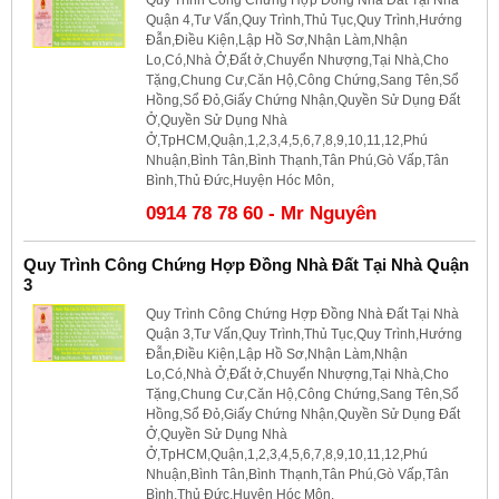
Quận 4,Tư Vấn,Quy Trình,Thủ Tục,Quy Trình,Hướng
Đẫn,Điều Kiện,Lập Hồ Sơ,Nhận Làm,Nhận
Lo,Có,Nhà Ở,Đất ở,Chuyển Nhượng,Tại Nhà,Cho
Tặng,Chung Cư,Căn Hộ,Công Chứng,Sang Tên,Sổ
Hồng,Sổ Đỏ,Giấy Chứng Nhận,Quyền Sử Dụng Đất
Ở,Quyền Sử Dụng Nhà
Ở,TpHCM,Quận,1,2,3,4,5,6,7,8,9,10,11,12,Phú
Nhuận,Bình Tân,Bình Thạnh,Tân Phú,Gò Vấp,Tân
Bình,Thủ Đức,Huyện Hóc Môn,
0914 78 78 60 - Mr Nguyên
Quy Trình Công Chứng Hợp Đồng Nhà Đất Tại Nhà Quận
3
Quy Trình Công Chứng Hợp Đồng Nhà Đất Tại Nhà
Quận 3,Tư Vấn,Quy Trình,Thủ Tục,Quy Trình,Hướng
Đẫn,Điều Kiện,Lập Hồ Sơ,Nhận Làm,Nhận
Lo,Có,Nhà Ở,Đất ở,Chuyển Nhượng,Tại Nhà,Cho
Tặng,Chung Cư,Căn Hộ,Công Chứng,Sang Tên,Sổ
Hồng,Sổ Đỏ,Giấy Chứng Nhận,Quyền Sử Dụng Đất
Ở,Quyền Sử Dụng Nhà
Ở,TpHCM,Quận,1,2,3,4,5,6,7,8,9,10,11,12,Phú
Nhuận,Bình Tân,Bình Thạnh,Tân Phú,Gò Vấp,Tân
Bình,Thủ Đức,Huyện Hóc Môn,