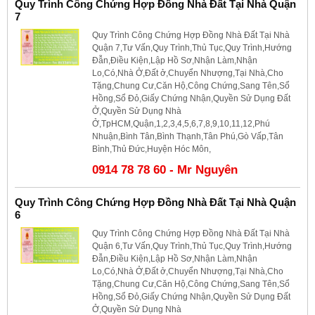
Quy Trình Công Chứng Hợp Đồng Nhà Đất Tại Nhà Quận
7
Quy Trình Công Chứng Hợp Đồng Nhà Đất Tại Nhà
Quận 7,Tư Vấn,Quy Trình,Thủ Tục,Quy Trình,Hướng
Đẫn,Điều Kiện,Lập Hồ Sơ,Nhận Làm,Nhận
Lo,Có,Nhà Ở,Đất ở,Chuyển Nhượng,Tại Nhà,Cho
Tặng,Chung Cư,Căn Hộ,Công Chứng,Sang Tên,Sổ
Hồng,Sổ Đỏ,Giấy Chứng Nhận,Quyền Sử Dụng Đất
Ở,Quyền Sử Dụng Nhà
Ở,TpHCM,Quận,1,2,3,4,5,6,7,8,9,10,11,12,Phú
Nhuận,Bình Tân,Bình Thạnh,Tân Phú,Gò Vấp,Tân
Bình,Thủ Đức,Huyện Hóc Môn,
0914 78 78 60 - Mr Nguyên
Quy Trình Công Chứng Hợp Đồng Nhà Đất Tại Nhà Quận
6
Quy Trình Công Chứng Hợp Đồng Nhà Đất Tại Nhà
Quận 6,Tư Vấn,Quy Trình,Thủ Tục,Quy Trình,Hướng
Đẫn,Điều Kiện,Lập Hồ Sơ,Nhận Làm,Nhận
Lo,Có,Nhà Ở,Đất ở,Chuyển Nhượng,Tại Nhà,Cho
Tặng,Chung Cư,Căn Hộ,Công Chứng,Sang Tên,Sổ
Hồng,Sổ Đỏ,Giấy Chứng Nhận,Quyền Sử Dụng Đất
Ở,Quyền Sử Dụng Nhà