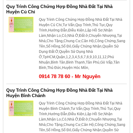
Quy Trình Công Chứng Hợp Đồng Nhà Đất Tại Nhà
Huyện Củ Chi
Quy Trình Công Chứng Hợp Đồng Nhà Đất Tại Nhà
Huyện Củ Chi,Tư Vấn,Quy Trình,Thủ Tục,Quy
Trình,Hướng Đẫn,Điều Kiện,Lập Hồ Sơ,Nhận
Làm,Nhận Lo,Có,Nhà Ở,Đất ở,Chuyển Nhượng,Tại
Nhà,Cho Tặng,Chung Cư,Căn Hộ,Công Chứng,Sang
Tên,Sổ Hồng,Sổ Đỏ,Giấy Chứng Nhận,Quyền Sử
Dụng Đất Ở,Quyền Sử Dụng Nhà
Ở,TpHCM,Quận,1,2,3,4,5,6,7,8,9,10,11,12,Phú
Nhuận,Bình Tân,Bình Thạnh,Tân Phú,Gò Vấp,Tân
Bình,Thủ Đức,Huyện Hóc Môn,
0914 78 78 60 - Mr Nguyên
Quy Trình Công Chứng Hợp Đồng Nhà Đất Tại Nhà
Huyện Bình Chánh
Quy Trình Công Chứng Hợp Đồng Nhà Đất Tại Nhà
Huyện Bình Chánh,Tư Vấn,Quy Trình,Thủ Tục,Quy
Trình,Hướng Đẫn,Điều Kiện,Lập Hồ Sơ,Nhận
Làm,Nhận Lo,Có,Nhà Ở,Đất ở,Chuyển Nhượng,Tại
Nhà,Cho Tặng,Chung Cư,Căn Hộ,Công Chứng,Sang
Tên,Sổ Hồng,Sổ Đỏ,Giấy Chứng Nhận,Quyền Sử