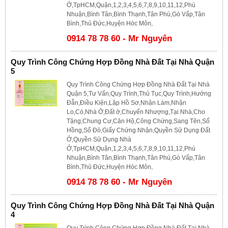
Ở,TpHCM,Quận,1,2,3,4,5,6,7,8,9,10,11,12,Phú
Nhuận,Bình Tân,Bình Thạnh,Tân Phú,Gò Vấp,Tân
Bình,Thủ Đức,Huyện Hóc Môn,
0914 78 78 60 - Mr Nguyên
Quy Trình Công Chứng Hợp Đồng Nhà Đất Tại Nhà Quận
5
Quy Trình Công Chứng Hợp Đồng Nhà Đất Tại Nhà
Quận 5,Tư Vấn,Quy Trình,Thủ Tục,Quy Trình,Hướng
Đẫn,Điều Kiện,Lập Hồ Sơ,Nhận Làm,Nhận
Lo,Có,Nhà Ở,Đất ở,Chuyển Nhượng,Tại Nhà,Cho
Tặng,Chung Cư,Căn Hộ,Công Chứng,Sang Tên,Sổ
Hồng,Sổ Đỏ,Giấy Chứng Nhận,Quyền Sử Dụng Đất
Ở,Quyền Sử Dụng Nhà
Ở,TpHCM,Quận,1,2,3,4,5,6,7,8,9,10,11,12,Phú
Nhuận,Bình Tân,Bình Thạnh,Tân Phú,Gò Vấp,Tân
Bình,Thủ Đức,Huyện Hóc Môn,
0914 78 78 60 - Mr Nguyên
Quy Trình Công Chứng Hợp Đồng Nhà Đất Tại Nhà Quận
4
Quy Trình Công Chứng Hợp Đồng Nhà Đất Tại Nhà