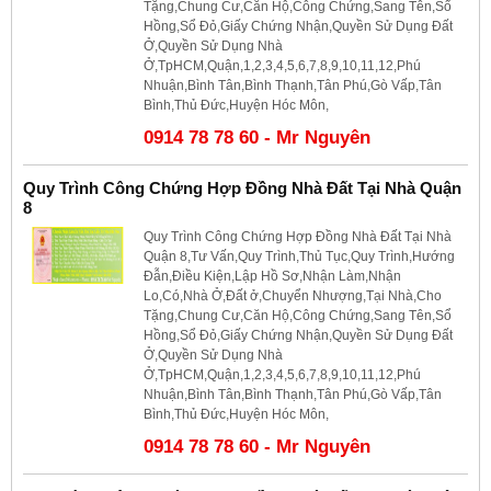
Tặng,Chung Cư,Căn Hộ,Công Chứng,Sang Tên,Sổ
Hồng,Sổ Đỏ,Giấy Chứng Nhận,Quyền Sử Dụng Đất
Ở,Quyền Sử Dụng Nhà
Ở,TpHCM,Quận,1,2,3,4,5,6,7,8,9,10,11,12,Phú
Nhuận,Bình Tân,Bình Thạnh,Tân Phú,Gò Vấp,Tân
Bình,Thủ Đức,Huyện Hóc Môn,
0914 78 78 60 - Mr Nguyên
Quy Trình Công Chứng Hợp Đồng Nhà Đất Tại Nhà Quận
8
Quy Trình Công Chứng Hợp Đồng Nhà Đất Tại Nhà
Quận 8,Tư Vấn,Quy Trình,Thủ Tục,Quy Trình,Hướng
Đẫn,Điều Kiện,Lập Hồ Sơ,Nhận Làm,Nhận
Lo,Có,Nhà Ở,Đất ở,Chuyển Nhượng,Tại Nhà,Cho
Tặng,Chung Cư,Căn Hộ,Công Chứng,Sang Tên,Sổ
Hồng,Sổ Đỏ,Giấy Chứng Nhận,Quyền Sử Dụng Đất
Ở,Quyền Sử Dụng Nhà
Ở,TpHCM,Quận,1,2,3,4,5,6,7,8,9,10,11,12,Phú
Nhuận,Bình Tân,Bình Thạnh,Tân Phú,Gò Vấp,Tân
Bình,Thủ Đức,Huyện Hóc Môn,
0914 78 78 60 - Mr Nguyên