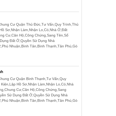
hung Cư Quận Thủ Đức,Tư Vấn,Quy Trình,Thủ
 Hồ Sơ,Nhận Làm,Nhận Lo,Có,Nhà Ở,Đất
ung Cư,Căn Hộ,Công Chứng,Sang Tên,Sổ
 Dụng Đất Ở,Quyền Sử Dụng Nhà
12,Phú Nhuận,Bình Tân,Bình Thạnh,Tân Phú,Gò
nh
Chung Cư Quận Bình Thạnh,Tư Vấn,Quy
u Kiện,Lập Hồ Sơ,Nhận Làm,Nhận Lo,Có,Nhà
ặng,Chung Cư,Căn Hộ,Công Chứng,Sang
uyền Sử Dụng Đất Ở,Quyền Sử Dụng Nhà
12,Phú Nhuận,Bình Tân,Bình Thạnh,Tân Phú,Gò