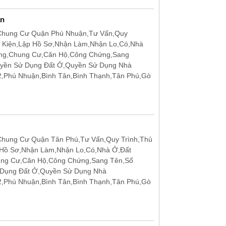
ận
Chung Cư Quận Phú Nhuận,Tư Vấn,Quy
u Kiện,Lập Hồ Sơ,Nhận Làm,Nhận Lo,Có,Nhà
ặng,Chung Cư,Căn Hộ,Công Chứng,Sang
uyền Sử Dụng Đất Ở,Quyền Sử Dụng Nhà
12,Phú Nhuận,Bình Tân,Bình Thạnh,Tân Phú,Gò
hung Cư Quận Tân Phú,Tư Vấn,Quy Trình,Thủ
 Hồ Sơ,Nhận Làm,Nhận Lo,Có,Nhà Ở,Đất
ung Cư,Căn Hộ,Công Chứng,Sang Tên,Sổ
 Dụng Đất Ở,Quyền Sử Dụng Nhà
12,Phú Nhuận,Bình Tân,Bình Thạnh,Tân Phú,Gò