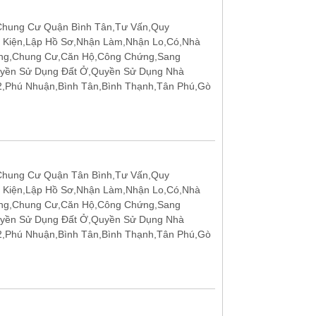
Chung Cư Quận Bình Tân,Tư Vấn,Quy
u Kiện,Lập Hồ Sơ,Nhận Làm,Nhận Lo,Có,Nhà
ặng,Chung Cư,Căn Hộ,Công Chứng,Sang
uyền Sử Dụng Đất Ở,Quyền Sử Dụng Nhà
12,Phú Nhuận,Bình Tân,Bình Thạnh,Tân Phú,Gò
Chung Cư Quận Tân Bình,Tư Vấn,Quy
u Kiện,Lập Hồ Sơ,Nhận Làm,Nhận Lo,Có,Nhà
ặng,Chung Cư,Căn Hộ,Công Chứng,Sang
uyền Sử Dụng Đất Ở,Quyền Sử Dụng Nhà
12,Phú Nhuận,Bình Tân,Bình Thạnh,Tân Phú,Gò