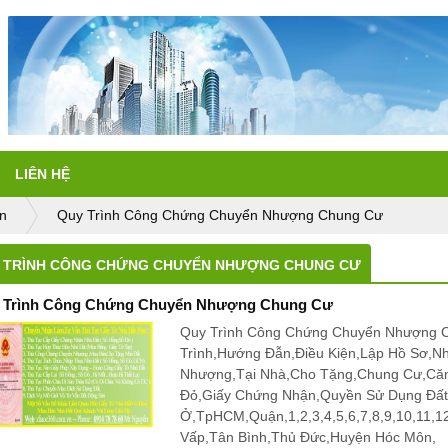
LIÊN HỆ
n
Quy Trình Công Chứng Chuyển Nhượng Chung Cư
 TRÌNH CÔNG CHỨNG CHUYỂN NHƯỢNG CHUNG CƯ
 Trình Công Chứng Chuyển Nhượng Chung Cư
Quy Trình Công Chứng Chuyển Nhượng C
Trình,Hướng Đẫn,Điều Kiện,Lập Hồ Sơ,N
Nhượng,Tại Nhà,Cho Tặng,Chung Cư,Că
Đỏ,Giấy Chứng Nhận,Quyền Sử Dụng Đấ
Ở,TpHCM,Quận,1,2,3,4,5,6,7,8,9,10,11,
Vấp,Tân Bình,Thủ Đức,Huyện Hóc Môn,