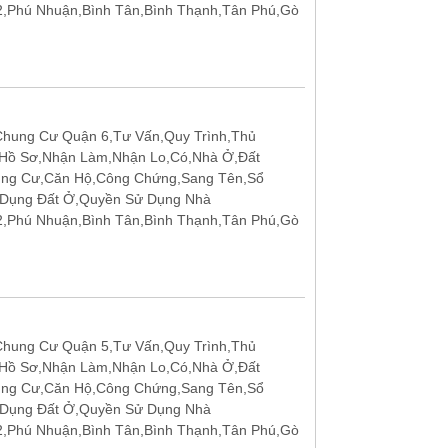
12,Phú Nhuận,Bình Tân,Bình Thạnh,Tân Phú,Gò
hung Cư Quận 6,Tư Vấn,Quy Trình,Thủ
 Hồ Sơ,Nhận Làm,Nhận Lo,Có,Nhà Ở,Đất
ung Cư,Căn Hộ,Công Chứng,Sang Tên,Sổ
 Dụng Đất Ở,Quyền Sử Dụng Nhà
12,Phú Nhuận,Bình Tân,Bình Thạnh,Tân Phú,Gò
hung Cư Quận 5,Tư Vấn,Quy Trình,Thủ
 Hồ Sơ,Nhận Làm,Nhận Lo,Có,Nhà Ở,Đất
ung Cư,Căn Hộ,Công Chứng,Sang Tên,Sổ
 Dụng Đất Ở,Quyền Sử Dụng Nhà
12,Phú Nhuận,Bình Tân,Bình Thạnh,Tân Phú,Gò