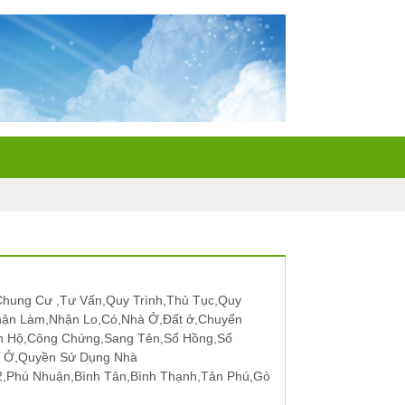
hung Cư ,Tư Vấn,Quy Trình,Thủ Tục,Quy
hận Làm,Nhận Lo,Có,Nhà Ở,Đất ở,Chuyển
n Hộ,Công Chứng,Sang Tên,Sổ Hồng,Sổ
t Ở,Quyền Sử Dụng Nhà
12,Phú Nhuận,Bình Tân,Bình Thạnh,Tân Phú,Gò