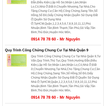
Đẫn,Điều Kiện,Lập Hồ Sơ,Nhận Làm,Nhận
Lo,Có,Nhà Ở,Đất ở,Chuyển Nhượng,Tại Nhà,Cho
Tặng,Chung Cư,Căn Hộ,Công Chứng,Sang Tên,Sổ
Hồng,Sổ Đỏ,Giấy Chứng Nhận,Quyền Sử Dụng Đất
Ở,Quyền Sử Dụng Nhà
Ở,TpHCM,Quận,1,2,3,4,5,6,7,8,9,10,11,12,Phú
Nhuận,Bình Tân,Bình Thạnh,Tân Phú,Gò Vấp,Tân
Bình,Thủ Đức,Huyện Hóc Môn,
0914 78 78 60 - Mr Nguyên
Quy Trình Công Chứng Chung Cư Tại Nhà Quận 9
Quy Trình Công Chứng Chung Cư Tại Nhà Quận 9,Tư
Vấn,Quy Trình,Thủ Tục,Quy Trình,Hướng Đẫn,Điều
Kiện,Lập Hồ Sơ,Nhận Làm,Nhận Lo,Có,Nhà Ở,Đất
ở,Chuyển Nhượng,Tại Nhà,Cho Tặng,Chung Cư,Căn
Hộ,Công Chứng,Sang Tên,Sổ Hồng,Sổ Đỏ,Giấy
Chứng Nhận,Quyền Sử Dụng Đất Ở,Quyền Sử Dụng
Nhà Ở,TpHCM,Quận,1,2,3,4,5,6,7,8,9,10,11,12,Phú
Nhuận,Bình Tân,Bình Thạnh,Tân Phú,Gò Vấp,Tân
Bình,Thủ Đức,Huyện Hóc Môn,
0914 78 78 60 - Mr Nguyên