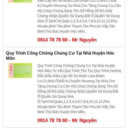
Kiện,Lập Hồ Sơ,Nhận Làm,Nhận Lo,Có,Nhà Ở,Đất
ở,Chuyển Nhượng,Tại Nhà,Cho Tặng,Chung Cư,Căn
Hộ,Công Chứng,Sang Tên,Sổ Hồng,Sổ Đỏ,Giấy
Chứng Nhận,Quyền Sử Dụng Đất Ở,Quyền Sử Dụng
Nhà Ở,TpHCM,Quận,1,2,3,4,5,6,7,8,9,10,11,12,Phú
Nhuận,Bình Tân,Bình Thạnh,Tân Phú,Gò Vấp,Tân
Bình,Thủ Đức,Huyện Hóc Môn,
0914 78 78 60 - Mr Nguyên
Quy Trình Công Chứng Chung Cư Tại Nhà Huyện Hóc
Môn
Quy Trình Công Chứng Chung Cư Tại Nhà Huyện
Hóc Môn,Tư Vấn,Quy Trình,Thủ Tục,Quy Trình,Hướng
Đẫn,Điều Kiện,Lập Hồ Sơ,Nhận Làm,Nhận
Lo,Có,Nhà Ở,Đất ở,Chuyển Nhượng,Tại Nhà,Cho
Tặng,Chung Cư,Căn Hộ,Công Chứng,Sang Tên,Sổ
Hồng,Sổ Đỏ,Giấy Chứng Nhận,Quyền Sử Dụng Đất
Ở,Quyền Sử Dụng Nhà
Ở,TpHCM,Quận,1,2,3,4,5,6,7,8,9,10,11,12,Phú
Nhuận,Bình Tân,Bình Thạnh,Tân Phú,Gò Vấp,Tân
Bình,Thủ Đức,Huyện Hóc Môn,
0914 78 78 60 - Mr Nguyên