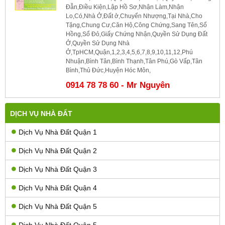
Đẫn,Điều Kiện,Lập Hồ Sơ,Nhận Làm,Nhận
Lo,Có,Nhà Ở,Đất ở,Chuyển Nhượng,Tại Nhà,Cho
Tặng,Chung Cư,Căn Hộ,Công Chứng,Sang Tên,Sổ
Hồng,Sổ Đỏ,Giấy Chứng Nhận,Quyền Sử Dụng Đất
Ở,Quyền Sử Dụng Nhà
Ở,TpHCM,Quận,1,2,3,4,5,6,7,8,9,10,11,12,Phú
Nhuận,Bình Tân,Bình Thạnh,Tân Phú,Gò Vấp,Tân
Bình,Thủ Đức,Huyện Hóc Môn,
0914 78 78 60 - Mr Nguyên
DỊCH VỤ NHÀ ĐẤT
Dịch Vụ Nhà Đất Quận 1
Dịch Vụ Nhà Đất Quận 2
Dịch Vụ Nhà Đất Quận 3
Dịch Vụ Nhà Đất Quận 4
Dịch Vụ Nhà Đất Quận 5
Dịch Vụ Nhà Đất Quận 5