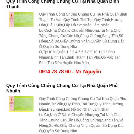
Quy Trình Công Chứng Chung Cư Tại Nhà Quận Bình
Thạnh
Quy Trình Công Chứng Chung Cư Tại Nhà Quận Bình
Thạnh,Tư Vấn,Quy Trình,Thủ Tục,Quy Trình,Hướng
Đẫn,Điều Kiện,Lập Hồ Sơ,Nhận Làm,Nhận
Lo,Có,Nhà Ở,Đất ở,Chuyển Nhượng,Tại Nhà,Cho
Tặng,Chung Cư,Căn Hộ,Công Chứng,Sang Tên,Sổ
Hồng,Sổ Đỏ,Giấy Chứng Nhận,Quyền Sử Dụng Đất
Ở,Quyền Sử Dụng Nhà
Ở,TpHCM,Quận,1,2,3,4,5,6,7,8,9,10,11,12,Phú
Nhuận,Bình Tân,Bình Thạnh,Tân Phú,Gò Vấp,Tân
Bình,Thủ Đức,Huyện Hóc Môn,
0914 78 78 60 - Mr Nguyên
Quy Trình Công Chứng Chung Cư Tại Nhà Quận Phú
Nhuận
Quy Trình Công Chứng Chung Cư Tại Nhà Quận Phú
Nhuận,Tư Vấn,Quy Trình,Thủ Tục,Quy Trình,Hướng
Đẫn,Điều Kiện,Lập Hồ Sơ,Nhận Làm,Nhận
Lo,Có,Nhà Ở,Đất ở,Chuyển Nhượng,Tại Nhà,Cho
Tặng,Chung Cư,Căn Hộ,Công Chứng,Sang Tên,Sổ
Hồng,Sổ Đỏ,Giấy Chứng Nhận,Quyền Sử Dụng Đất
Ở,Quyền Sử Dụng Nhà