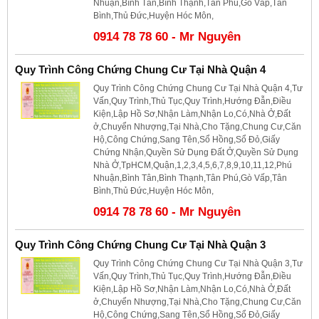
Nhuận,Bình Tân,Bình Thạnh,Tân Phú,Gò Vấp,Tân
Bình,Thủ Đức,Huyện Hóc Môn,
0914 78 78 60 - Mr Nguyên
Quy Trình Công Chứng Chung Cư Tại Nhà Quận 4
Quy Trình Công Chứng Chung Cư Tại Nhà Quận 4,Tư
Vấn,Quy Trình,Thủ Tục,Quy Trình,Hướng Đẫn,Điều
Kiện,Lập Hồ Sơ,Nhận Làm,Nhận Lo,Có,Nhà Ở,Đất
ở,Chuyển Nhượng,Tại Nhà,Cho Tặng,Chung Cư,Căn
Hộ,Công Chứng,Sang Tên,Sổ Hồng,Sổ Đỏ,Giấy
Chứng Nhận,Quyền Sử Dụng Đất Ở,Quyền Sử Dụng
Nhà Ở,TpHCM,Quận,1,2,3,4,5,6,7,8,9,10,11,12,Phú
Nhuận,Bình Tân,Bình Thạnh,Tân Phú,Gò Vấp,Tân
Bình,Thủ Đức,Huyện Hóc Môn,
0914 78 78 60 - Mr Nguyên
Quy Trình Công Chứng Chung Cư Tại Nhà Quận 3
Quy Trình Công Chứng Chung Cư Tại Nhà Quận 3,Tư
Vấn,Quy Trình,Thủ Tục,Quy Trình,Hướng Đẫn,Điều
Kiện,Lập Hồ Sơ,Nhận Làm,Nhận Lo,Có,Nhà Ở,Đất
ở,Chuyển Nhượng,Tại Nhà,Cho Tặng,Chung Cư,Căn
Hộ,Công Chứng,Sang Tên,Sổ Hồng,Sổ Đỏ,Giấy