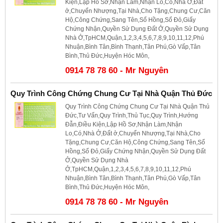
Kiện,Lập Hồ Sơ,Nhận Làm,Nhận Lo,Có,Nhà Ở,Đất
ở,Chuyển Nhượng,Tại Nhà,Cho Tặng,Chung Cư,Căn
Hộ,Công Chứng,Sang Tên,Sổ Hồng,Sổ Đỏ,Giấy
Chứng Nhận,Quyền Sử Dụng Đất Ở,Quyền Sử Dụng
Nhà Ở,TpHCM,Quận,1,2,3,4,5,6,7,8,9,10,11,12,Phú
Nhuận,Bình Tân,Bình Thạnh,Tân Phú,Gò Vấp,Tân
Bình,Thủ Đức,Huyện Hóc Môn,
0914 78 78 60 - Mr Nguyên
Quy Trình Công Chứng Chung Cư Tại Nhà Quận Thủ Đức
Quy Trình Công Chứng Chung Cư Tại Nhà Quận Thủ
Đức,Tư Vấn,Quy Trình,Thủ Tục,Quy Trình,Hướng
Đẫn,Điều Kiện,Lập Hồ Sơ,Nhận Làm,Nhận
Lo,Có,Nhà Ở,Đất ở,Chuyển Nhượng,Tại Nhà,Cho
Tặng,Chung Cư,Căn Hộ,Công Chứng,Sang Tên,Sổ
Hồng,Sổ Đỏ,Giấy Chứng Nhận,Quyền Sử Dụng Đất
Ở,Quyền Sử Dụng Nhà
Ở,TpHCM,Quận,1,2,3,4,5,6,7,8,9,10,11,12,Phú
Nhuận,Bình Tân,Bình Thạnh,Tân Phú,Gò Vấp,Tân
Bình,Thủ Đức,Huyện Hóc Môn,
0914 78 78 60 - Mr Nguyên