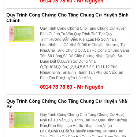
0914 78 78 60 - Mr Nguyên
Quy Trình Công Chứng Cho Tặng Chung Cư Huyện Bình
Chánh
Quy Trình Công Chứng Cho Tặng Chung Cư Huyện
Bình Chánh,Tư Vấn,Quy Trình,Thủ Tục,Quy
Trình,Hướng Đẫn,Điều Kiện,Lập Hồ Sơ,Nhận
Làm,Nhận Lo,Có,Nhà Ở,Đất ở,Chuyển Nhượng,Tại
Nhà,Cho Tặng,Chung Cư,Căn Hộ,Công Chứng,Sang
Tên,Sổ Hồng,Sổ Đỏ,Giấy Chứng Nhận,Quyền Sử
Dụng Đất Ở,Quyền Sử Dụng Nhà
Ở,TpHCM,Quận,1,2,3,4,5,6,7,8,9,10,11,12,Phú
Nhuận,Bình Tân,Bình Thạnh,Tân Phú,Gò Vấp,Tân
Bình,Thủ Đức,Huyện Hóc Môn,
0914 78 78 60 - Mr Nguyên
Quy Trình Công Chứng Cho Tặng Chung Cư Huyện Nhà
Bè
Quy Trình Công Chứng Cho Tặng Chung Cư Huyện
Nhà Bè,Tư Vấn,Quy Trình,Thủ Tục,Quy Trình,Hướng
Đẫn,Điều Kiện,Lập Hồ Sơ,Nhận Làm,Nhận
Lo,Có,Nhà Ở,Đất ở,Chuyển Nhượng,Tại Nhà,Cho
Tặng,Chung Cư,Căn Hộ,Công Chứng,Sang Tên,Sổ