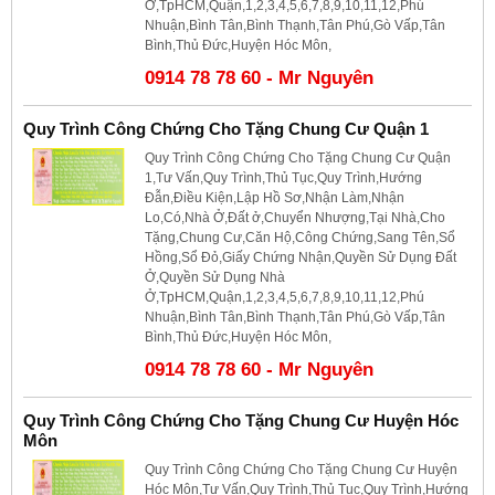
Ở,TpHCM,Quận,1,2,3,4,5,6,7,8,9,10,11,12,Phú
Nhuận,Bình Tân,Bình Thạnh,Tân Phú,Gò Vấp,Tân
Bình,Thủ Đức,Huyện Hóc Môn,
0914 78 78 60 - Mr Nguyên
Quy Trình Công Chứng Cho Tặng Chung Cư Quận 1
Quy Trình Công Chứng Cho Tặng Chung Cư Quận
1,Tư Vấn,Quy Trình,Thủ Tục,Quy Trình,Hướng
Đẫn,Điều Kiện,Lập Hồ Sơ,Nhận Làm,Nhận
Lo,Có,Nhà Ở,Đất ở,Chuyển Nhượng,Tại Nhà,Cho
Tặng,Chung Cư,Căn Hộ,Công Chứng,Sang Tên,Sổ
Hồng,Sổ Đỏ,Giấy Chứng Nhận,Quyền Sử Dụng Đất
Ở,Quyền Sử Dụng Nhà
Ở,TpHCM,Quận,1,2,3,4,5,6,7,8,9,10,11,12,Phú
Nhuận,Bình Tân,Bình Thạnh,Tân Phú,Gò Vấp,Tân
Bình,Thủ Đức,Huyện Hóc Môn,
0914 78 78 60 - Mr Nguyên
Quy Trình Công Chứng Cho Tặng Chung Cư Huyện Hóc
Môn
Quy Trình Công Chứng Cho Tặng Chung Cư Huyện
Hóc Môn,Tư Vấn,Quy Trình,Thủ Tục,Quy Trình,Hướng