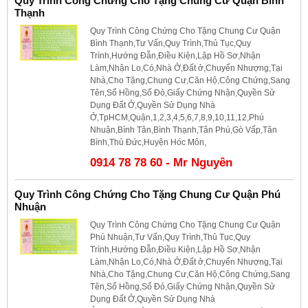
Quy Trình Công Chứng Cho Tặng Chung Cư Quận Bình
Thạnh
Quy Trình Công Chứng Cho Tặng Chung Cư Quận
Bình Thạnh,Tư Vấn,Quy Trình,Thủ Tục,Quy
Trình,Hướng Đẫn,Điều Kiện,Lập Hồ Sơ,Nhận
Làm,Nhận Lo,Có,Nhà Ở,Đất ở,Chuyển Nhượng,Tại
Nhà,Cho Tặng,Chung Cư,Căn Hộ,Công Chứng,Sang
Tên,Sổ Hồng,Sổ Đỏ,Giấy Chứng Nhận,Quyền Sử
Dụng Đất Ở,Quyền Sử Dụng Nhà
Ở,TpHCM,Quận,1,2,3,4,5,6,7,8,9,10,11,12,Phú
Nhuận,Bình Tân,Bình Thạnh,Tân Phú,Gò Vấp,Tân
Bình,Thủ Đức,Huyện Hóc Môn,
0914 78 78 60 - Mr Nguyên
Quy Trình Công Chứng Cho Tặng Chung Cư Quận Phú
Nhuận
Quy Trình Công Chứng Cho Tặng Chung Cư Quận
Phú Nhuận,Tư Vấn,Quy Trình,Thủ Tục,Quy
Trình,Hướng Đẫn,Điều Kiện,Lập Hồ Sơ,Nhận
Làm,Nhận Lo,Có,Nhà Ở,Đất ở,Chuyển Nhượng,Tại
Nhà,Cho Tặng,Chung Cư,Căn Hộ,Công Chứng,Sang
Tên,Sổ Hồng,Sổ Đỏ,Giấy Chứng Nhận,Quyền Sử
Dụng Đất Ở,Quyền Sử Dụng Nhà