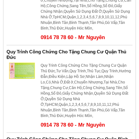
ở,Chuyển Nhượng,Tại Nhà,Cho Tặng,Chung Cư,Căn
Hộ,Công Chứng,Sang Tên,Sổ Hồng,Sổ Đỏ,Giấy
Chứng Nhận,Quyền Sử Dụng Đất Ở,Quyền Sử Dụng
Nhà Ở,TpHCM,Quận,1,2,3,4,5,6,7,8,9,10,11,12,Phú
Nhuận,Bình Tân,Bình Thạnh,Tân Phú,Gò Vấp,Tân
Bình,Thủ Đức,Huyện Hóc Môn,
0914 78 78 60 - Mr Nguyên
Quy Trình Công Chứng Cho Tặng Chung Cư Quận Thủ
Đức
Quy Trình Công Chứng Cho Tặng Chung Cư Quận
Thủ Đức,Tư Vấn,Quy Trình,Thủ Tục,Quy Trình,Hướng
Đẫn,Điều Kiện,Lập Hồ Sơ,Nhận Làm,Nhận
Lo,Có,Nhà Ở,Đất ở,Chuyển Nhượng,Tại Nhà,Cho
Tặng,Chung Cư,Căn Hộ,Công Chứng,Sang Tên,Sổ
Hồng,Sổ Đỏ,Giấy Chứng Nhận,Quyền Sử Dụng Đất
Ở,Quyền Sử Dụng Nhà
Ở,TpHCM,Quận,1,2,3,4,5,6,7,8,9,10,11,12,Phú
Nhuận,Bình Tân,Bình Thạnh,Tân Phú,Gò Vấp,Tân
Bình,Thủ Đức,Huyện Hóc Môn,
0914 78 78 60 - Mr Nguyên