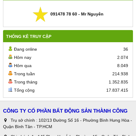
091478 78 60 - Mr Nguyên
THỐNG KÊ TRUY CẬP
Đang online
36
Hôm nay
2.074
Hôm qua
8.049
Trong tuần
214.938
Trong tháng
1.352.835
Tổng cộng
17.837.415
CÔNG TY CỔ PHẦN BẤT ĐỘNG SẢN THÀNH CÔNG
Trụ sở chính : 102/13 Đường Số 16 - Phường Bình Hưng Hòa -
Quận Bình Tân - TP.HCM