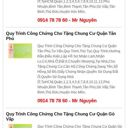
Ở,TpHCM,Quận,1,2,3,4,5,6,7,8,9,10,11,12,Phú
Nhuận,Bình Tân,Bình Thạnh,Tân Phú,Gò Vấp,Tân
Bình,Thủ Đức,Huyện Hóc Môn,
0914 78 78 60 - Mr Nguyên
Quy Trình Công Chứng Cho Tặng Chung Cư Quận Tân
Phú
Quy Trình Công Chứng Cho Tặng Chung Cư Quận
Tân Phú,Tư Vấn,Quy Trình,Thủ Tục,Quy Trình,Hướng
Đẫn,Điều Kiện,Lập Hồ Sơ,Nhận Làm,Nhận
Lo,Có,Nhà Ở,Đất ở,Chuyển Nhượng,Tại Nhà,Cho
Tặng,Chung Cư,Căn Hộ,Công Chứng,Sang Tên,Sổ
Hồng,Sổ Đỏ,Giấy Chứng Nhận,Quyền Sử Dụng Đất
Ở,Quyền Sử Dụng Nhà
Ở,TpHCM,Quận,1,2,3,4,5,6,7,8,9,10,11,12,Phú
Nhuận,Bình Tân,Bình Thạnh,Tân Phú,Gò Vấp,Tân
Bình,Thủ Đức,Huyện Hóc Môn,
0914 78 78 60 - Mr Nguyên
Quy Trình Công Chứng Cho Tặng Chung Cư Quận Gò
Vấp
Quy Trình Công Chứng Cho Tặng Chung Cư Quận Gò