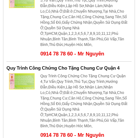
5,Tư Vấn,Quy Trình,Thủ Tục,Quy Trình,Hướng
Đẫn,Điều Kiện,Lập Hồ Sơ,Nhận Làm,Nhận
Lo,Có,Nhà Ở,Đất ở,Chuyển Nhượng,Tại Nhà,Cho
Tặng,Chung Cư,Căn Hộ,Công Chứng,Sang Tên,Sổ
Hồng,Sổ Đỏ,Giấy Chứng Nhận,Quyền Sử Dụng Đất
Ở,Quyền Sử Dụng Nhà
Ở,TpHCM,Quận,1,2,3,4,5,6,7,8,9,10,11,12,Phú
Nhuận,Bình Tân,Bình Thạnh,Tân Phú,Gò Vấp,Tân
Bình,Thủ Đức,Huyện Hóc Môn,
0914 78 78 60 - Mr Nguyên
Quy Trình Công Chứng Cho Tặng Chung Cư Quận 4
Quy Trình Công Chứng Cho Tặng Chung Cư Quận
4,Tư Vấn,Quy Trình,Thủ Tục,Quy Trình,Hướng
Đẫn,Điều Kiện,Lập Hồ Sơ,Nhận Làm,Nhận
Lo,Có,Nhà Ở,Đất ở,Chuyển Nhượng,Tại Nhà,Cho
Tặng,Chung Cư,Căn Hộ,Công Chứng,Sang Tên,Sổ
Hồng,Sổ Đỏ,Giấy Chứng Nhận,Quyền Sử Dụng Đất
Ở,Quyền Sử Dụng Nhà
Ở,TpHCM,Quận,1,2,3,4,5,6,7,8,9,10,11,12,Phú
Nhuận,Bình Tân,Bình Thạnh,Tân Phú,Gò Vấp,Tân
Bình,Thủ Đức,Huyện Hóc Môn,
0914 78 78 60 - Mr Nguyên