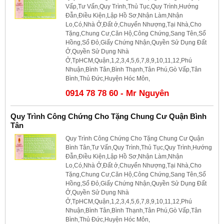
Vấp,Tư Vấn,Quy Trình,Thủ Tục,Quy Trình,Hướng
Đẫn,Điều Kiện,Lập Hồ Sơ,Nhận Làm,Nhận
Lo,Có,Nhà Ở,Đất ở,Chuyển Nhượng,Tại Nhà,Cho
Tặng,Chung Cư,Căn Hộ,Công Chứng,Sang Tên,Sổ
Hồng,Sổ Đỏ,Giấy Chứng Nhận,Quyền Sử Dụng Đất
Ở,Quyền Sử Dụng Nhà
Ở,TpHCM,Quận,1,2,3,4,5,6,7,8,9,10,11,12,Phú
Nhuận,Bình Tân,Bình Thạnh,Tân Phú,Gò Vấp,Tân
Bình,Thủ Đức,Huyện Hóc Môn,
0914 78 78 60 - Mr Nguyên
Quy Trình Công Chứng Cho Tặng Chung Cư Quận Bình
Tân
Quy Trình Công Chứng Cho Tặng Chung Cư Quận
Bình Tân,Tư Vấn,Quy Trình,Thủ Tục,Quy Trình,Hướng
Đẫn,Điều Kiện,Lập Hồ Sơ,Nhận Làm,Nhận
Lo,Có,Nhà Ở,Đất ở,Chuyển Nhượng,Tại Nhà,Cho
Tặng,Chung Cư,Căn Hộ,Công Chứng,Sang Tên,Sổ
Hồng,Sổ Đỏ,Giấy Chứng Nhận,Quyền Sử Dụng Đất
Ở,Quyền Sử Dụng Nhà
Ở,TpHCM,Quận,1,2,3,4,5,6,7,8,9,10,11,12,Phú
Nhuận,Bình Tân,Bình Thạnh,Tân Phú,Gò Vấp,Tân
Bình,Thủ Đức,Huyện Hóc Môn,