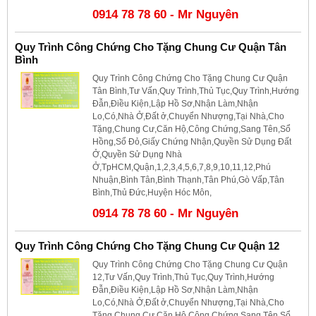
0914 78 78 60 - Mr Nguyên
Quy Trình Công Chứng Cho Tặng Chung Cư Quận Tân
Bình
Quy Trình Công Chứng Cho Tặng Chung Cư Quận
Tân Bình,Tư Vấn,Quy Trình,Thủ Tục,Quy Trình,Hướng
Đẫn,Điều Kiện,Lập Hồ Sơ,Nhận Làm,Nhận
Lo,Có,Nhà Ở,Đất ở,Chuyển Nhượng,Tại Nhà,Cho
Tặng,Chung Cư,Căn Hộ,Công Chứng,Sang Tên,Sổ
Hồng,Sổ Đỏ,Giấy Chứng Nhận,Quyền Sử Dụng Đất
Ở,Quyền Sử Dụng Nhà
Ở,TpHCM,Quận,1,2,3,4,5,6,7,8,9,10,11,12,Phú
Nhuận,Bình Tân,Bình Thạnh,Tân Phú,Gò Vấp,Tân
Bình,Thủ Đức,Huyện Hóc Môn,
0914 78 78 60 - Mr Nguyên
Quy Trình Công Chứng Cho Tặng Chung Cư Quận 12
Quy Trình Công Chứng Cho Tặng Chung Cư Quận
12,Tư Vấn,Quy Trình,Thủ Tục,Quy Trình,Hướng
Đẫn,Điều Kiện,Lập Hồ Sơ,Nhận Làm,Nhận
Lo,Có,Nhà Ở,Đất ở,Chuyển Nhượng,Tại Nhà,Cho
Tặng,Chung Cư,Căn Hộ,Công Chứng,Sang Tên,Sổ