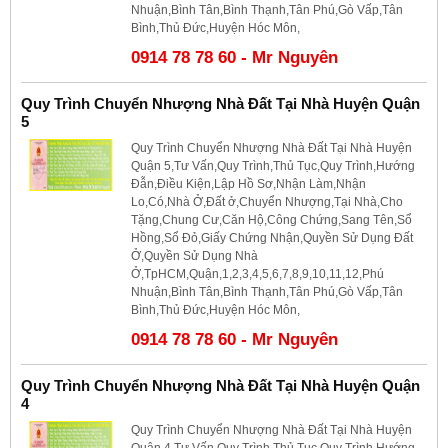
Nhuận,Bình Tân,Bình Thạnh,Tân Phú,Gò Vấp,Tân
Bình,Thủ Đức,Huyện Hóc Môn,
0914 78 78 60 - Mr Nguyên
Quy Trình Chuyển Nhượng Nhà Đất Tại Nhà Huyện Quận
5
Quy Trình Chuyển Nhượng Nhà Đất Tại Nhà Huyện
Quận 5,Tư Vấn,Quy Trình,Thủ Tục,Quy Trình,Hướng
Đẫn,Điều Kiện,Lập Hồ Sơ,Nhận Làm,Nhận
Lo,Có,Nhà Ở,Đất ở,Chuyển Nhượng,Tại Nhà,Cho
Tặng,Chung Cư,Căn Hộ,Công Chứng,Sang Tên,Sổ
Hồng,Sổ Đỏ,Giấy Chứng Nhận,Quyền Sử Dụng Đất
Ở,Quyền Sử Dụng Nhà
Ở,TpHCM,Quận,1,2,3,4,5,6,7,8,9,10,11,12,Phú
Nhuận,Bình Tân,Bình Thạnh,Tân Phú,Gò Vấp,Tân
Bình,Thủ Đức,Huyện Hóc Môn,
0914 78 78 60 - Mr Nguyên
Quy Trình Chuyển Nhượng Nhà Đất Tại Nhà Huyện Quận
4
Quy Trình Chuyển Nhượng Nhà Đất Tại Nhà Huyện
Quận 4,Tư Vấn,Quy Trình,Thủ Tục,Quy Trình,Hướng