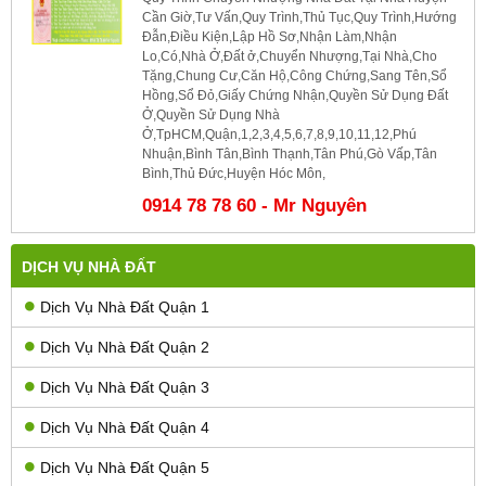
Cần Giờ,Tư Vấn,Quy Trình,Thủ Tục,Quy Trình,Hướng
Đẫn,Điều Kiện,Lập Hồ Sơ,Nhận Làm,Nhận
Lo,Có,Nhà Ở,Đất ở,Chuyển Nhượng,Tại Nhà,Cho
Tặng,Chung Cư,Căn Hộ,Công Chứng,Sang Tên,Sổ
Hồng,Sổ Đỏ,Giấy Chứng Nhận,Quyền Sử Dụng Đất
Ở,Quyền Sử Dụng Nhà
Ở,TpHCM,Quận,1,2,3,4,5,6,7,8,9,10,11,12,Phú
Nhuận,Bình Tân,Bình Thạnh,Tân Phú,Gò Vấp,Tân
Bình,Thủ Đức,Huyện Hóc Môn,
0914 78 78 60 - Mr Nguyên
DỊCH VỤ NHÀ ĐẤT
Dịch Vụ Nhà Đất Quận 1
Dịch Vụ Nhà Đất Quận 2
Dịch Vụ Nhà Đất Quận 3
Dịch Vụ Nhà Đất Quận 4
Dịch Vụ Nhà Đất Quận 5