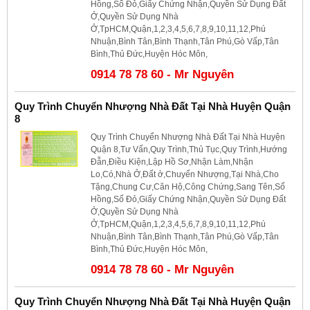
Hồng,Sổ Đỏ,Giấy Chứng Nhận,Quyền Sử Dụng Đất
Ở,Quyền Sử Dụng Nhà
Ở,TpHCM,Quận,1,2,3,4,5,6,7,8,9,10,11,12,Phú
Nhuận,Bình Tân,Bình Thạnh,Tân Phú,Gò Vấp,Tân
Bình,Thủ Đức,Huyện Hóc Môn,
0914 78 78 60 - Mr Nguyên
Quy Trình Chuyển Nhượng Nhà Đất Tại Nhà Huyện Quận
8
Quy Trình Chuyển Nhượng Nhà Đất Tại Nhà Huyện
Quận 8,Tư Vấn,Quy Trình,Thủ Tục,Quy Trình,Hướng
Đẫn,Điều Kiện,Lập Hồ Sơ,Nhận Làm,Nhận
Lo,Có,Nhà Ở,Đất ở,Chuyển Nhượng,Tại Nhà,Cho
Tặng,Chung Cư,Căn Hộ,Công Chứng,Sang Tên,Sổ
Hồng,Sổ Đỏ,Giấy Chứng Nhận,Quyền Sử Dụng Đất
Ở,Quyền Sử Dụng Nhà
Ở,TpHCM,Quận,1,2,3,4,5,6,7,8,9,10,11,12,Phú
Nhuận,Bình Tân,Bình Thạnh,Tân Phú,Gò Vấp,Tân
Bình,Thủ Đức,Huyện Hóc Môn,
0914 78 78 60 - Mr Nguyên
Quy Trình Chuyển Nhượng Nhà Đất Tại Nhà Huyện Quận