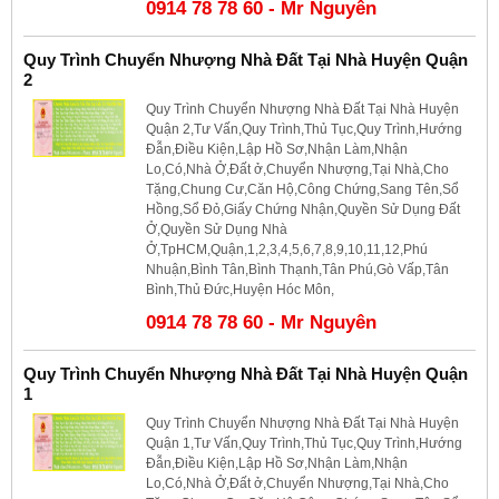
0914 78 78 60 - Mr Nguyên
Quy Trình Chuyển Nhượng Nhà Đất Tại Nhà Huyện Quận
2
Quy Trình Chuyển Nhượng Nhà Đất Tại Nhà Huyện
Quận 2,Tư Vấn,Quy Trình,Thủ Tục,Quy Trình,Hướng
Đẫn,Điều Kiện,Lập Hồ Sơ,Nhận Làm,Nhận
Lo,Có,Nhà Ở,Đất ở,Chuyển Nhượng,Tại Nhà,Cho
Tặng,Chung Cư,Căn Hộ,Công Chứng,Sang Tên,Sổ
Hồng,Sổ Đỏ,Giấy Chứng Nhận,Quyền Sử Dụng Đất
Ở,Quyền Sử Dụng Nhà
Ở,TpHCM,Quận,1,2,3,4,5,6,7,8,9,10,11,12,Phú
Nhuận,Bình Tân,Bình Thạnh,Tân Phú,Gò Vấp,Tân
Bình,Thủ Đức,Huyện Hóc Môn,
0914 78 78 60 - Mr Nguyên
Quy Trình Chuyển Nhượng Nhà Đất Tại Nhà Huyện Quận
1
Quy Trình Chuyển Nhượng Nhà Đất Tại Nhà Huyện
Quận 1,Tư Vấn,Quy Trình,Thủ Tục,Quy Trình,Hướng
Đẫn,Điều Kiện,Lập Hồ Sơ,Nhận Làm,Nhận
Lo,Có,Nhà Ở,Đất ở,Chuyển Nhượng,Tại Nhà,Cho