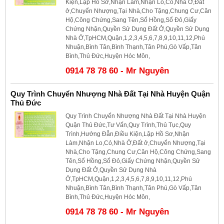
Kiện,Lập Hồ Sơ,Nhận Làm,Nhận Lo,Có,Nhà Ở,Đất
ở,Chuyển Nhượng,Tại Nhà,Cho Tặng,Chung Cư,Căn
Hộ,Công Chứng,Sang Tên,Sổ Hồng,Sổ Đỏ,Giấy
Chứng Nhận,Quyền Sử Dụng Đất Ở,Quyền Sử Dụng
Nhà Ở,TpHCM,Quận,1,2,3,4,5,6,7,8,9,10,11,12,Phú
Nhuận,Bình Tân,Bình Thạnh,Tân Phú,Gò Vấp,Tân
Bình,Thủ Đức,Huyện Hóc Môn,
0914 78 78 60 - Mr Nguyên
Quy Trình Chuyển Nhượng Nhà Đất Tại Nhà Huyện Quận
Thủ Đức
Quy Trình Chuyển Nhượng Nhà Đất Tại Nhà Huyện
Quận Thủ Đức,Tư Vấn,Quy Trình,Thủ Tục,Quy
Trình,Hướng Đẫn,Điều Kiện,Lập Hồ Sơ,Nhận
Làm,Nhận Lo,Có,Nhà Ở,Đất ở,Chuyển Nhượng,Tại
Nhà,Cho Tặng,Chung Cư,Căn Hộ,Công Chứng,Sang
Tên,Sổ Hồng,Sổ Đỏ,Giấy Chứng Nhận,Quyền Sử
Dụng Đất Ở,Quyền Sử Dụng Nhà
Ở,TpHCM,Quận,1,2,3,4,5,6,7,8,9,10,11,12,Phú
Nhuận,Bình Tân,Bình Thạnh,Tân Phú,Gò Vấp,Tân
Bình,Thủ Đức,Huyện Hóc Môn,
0914 78 78 60 - Mr Nguyên