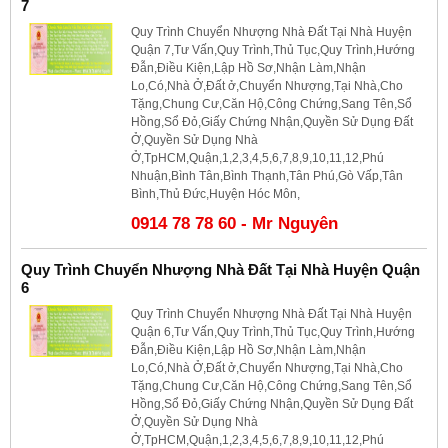
7
Quy Trình Chuyển Nhượng Nhà Đất Tại Nhà Huyện
Quận 7,Tư Vấn,Quy Trình,Thủ Tục,Quy Trình,Hướng
Đẫn,Điều Kiện,Lập Hồ Sơ,Nhận Làm,Nhận
Lo,Có,Nhà Ở,Đất ở,Chuyển Nhượng,Tại Nhà,Cho
Tặng,Chung Cư,Căn Hộ,Công Chứng,Sang Tên,Sổ
Hồng,Sổ Đỏ,Giấy Chứng Nhận,Quyền Sử Dụng Đất
Ở,Quyền Sử Dụng Nhà
Ở,TpHCM,Quận,1,2,3,4,5,6,7,8,9,10,11,12,Phú
Nhuận,Bình Tân,Bình Thạnh,Tân Phú,Gò Vấp,Tân
Bình,Thủ Đức,Huyện Hóc Môn,
0914 78 78 60 - Mr Nguyên
Quy Trình Chuyển Nhượng Nhà Đất Tại Nhà Huyện Quận
6
Quy Trình Chuyển Nhượng Nhà Đất Tại Nhà Huyện
Quận 6,Tư Vấn,Quy Trình,Thủ Tục,Quy Trình,Hướng
Đẫn,Điều Kiện,Lập Hồ Sơ,Nhận Làm,Nhận
Lo,Có,Nhà Ở,Đất ở,Chuyển Nhượng,Tại Nhà,Cho
Tặng,Chung Cư,Căn Hộ,Công Chứng,Sang Tên,Sổ
Hồng,Sổ Đỏ,Giấy Chứng Nhận,Quyền Sử Dụng Đất
Ở,Quyền Sử Dụng Nhà
Ở,TpHCM,Quận,1,2,3,4,5,6,7,8,9,10,11,12,Phú