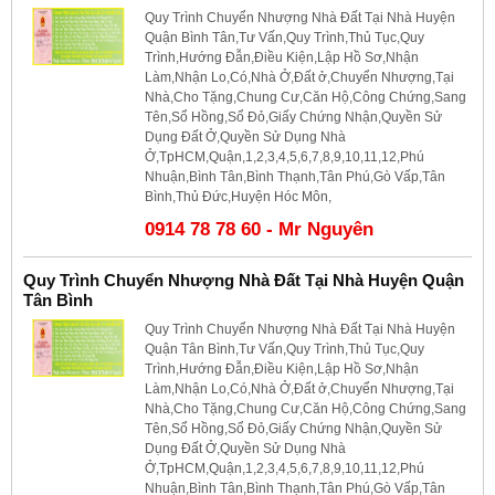
Quy Trình Chuyển Nhượng Nhà Đất Tại Nhà Huyện
Quận Bình Tân,Tư Vấn,Quy Trình,Thủ Tục,Quy
Trình,Hướng Đẫn,Điều Kiện,Lập Hồ Sơ,Nhận
Làm,Nhận Lo,Có,Nhà Ở,Đất ở,Chuyển Nhượng,Tại
Nhà,Cho Tặng,Chung Cư,Căn Hộ,Công Chứng,Sang
Tên,Sổ Hồng,Sổ Đỏ,Giấy Chứng Nhận,Quyền Sử
Dụng Đất Ở,Quyền Sử Dụng Nhà
Ở,TpHCM,Quận,1,2,3,4,5,6,7,8,9,10,11,12,Phú
Nhuận,Bình Tân,Bình Thạnh,Tân Phú,Gò Vấp,Tân
Bình,Thủ Đức,Huyện Hóc Môn,
0914 78 78 60 - Mr Nguyên
Quy Trình Chuyển Nhượng Nhà Đất Tại Nhà Huyện Quận
Tân Bình
Quy Trình Chuyển Nhượng Nhà Đất Tại Nhà Huyện
Quận Tân Bình,Tư Vấn,Quy Trình,Thủ Tục,Quy
Trình,Hướng Đẫn,Điều Kiện,Lập Hồ Sơ,Nhận
Làm,Nhận Lo,Có,Nhà Ở,Đất ở,Chuyển Nhượng,Tại
Nhà,Cho Tặng,Chung Cư,Căn Hộ,Công Chứng,Sang
Tên,Sổ Hồng,Sổ Đỏ,Giấy Chứng Nhận,Quyền Sử
Dụng Đất Ở,Quyền Sử Dụng Nhà
Ở,TpHCM,Quận,1,2,3,4,5,6,7,8,9,10,11,12,Phú
Nhuận,Bình Tân,Bình Thạnh,Tân Phú,Gò Vấp,Tân