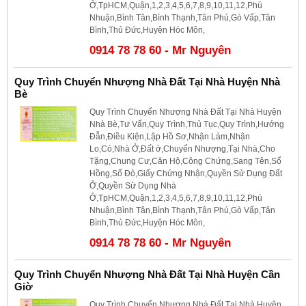
Ở,TpHCM,Quận,1,2,3,4,5,6,7,8,9,10,11,12,Phú
Nhuận,Bình Tân,Bình Thạnh,Tân Phú,Gò Vấp,Tân
Bình,Thủ Đức,Huyện Hóc Môn,
0914 78 78 60 - Mr Nguyên
Quy Trình Chuyển Nhượng Nhà Đất Tại Nhà Huyện Nhà
Bè
Quy Trình Chuyển Nhượng Nhà Đất Tại Nhà Huyện
Nhà Bè,Tư Vấn,Quy Trình,Thủ Tục,Quy Trình,Hướng
Đẫn,Điều Kiện,Lập Hồ Sơ,Nhận Làm,Nhận
Lo,Có,Nhà Ở,Đất ở,Chuyển Nhượng,Tại Nhà,Cho
Tặng,Chung Cư,Căn Hộ,Công Chứng,Sang Tên,Sổ
Hồng,Sổ Đỏ,Giấy Chứng Nhận,Quyền Sử Dụng Đất
Ở,Quyền Sử Dụng Nhà
Ở,TpHCM,Quận,1,2,3,4,5,6,7,8,9,10,11,12,Phú
Nhuận,Bình Tân,Bình Thạnh,Tân Phú,Gò Vấp,Tân
Bình,Thủ Đức,Huyện Hóc Môn,
0914 78 78 60 - Mr Nguyên
Quy Trình Chuyển Nhượng Nhà Đất Tại Nhà Huyện Cần
Giờ
Quy Trình Chuyển Nhượng Nhà Đất Tại Nhà Huyện