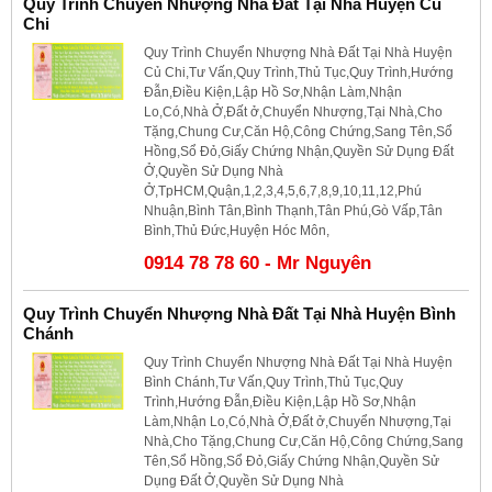
Quy Trình Chuyển Nhượng Nhà Đất Tại Nhà Huyện Củ
Chi
Quy Trình Chuyển Nhượng Nhà Đất Tại Nhà Huyện
Củ Chi,Tư Vấn,Quy Trình,Thủ Tục,Quy Trình,Hướng
Đẫn,Điều Kiện,Lập Hồ Sơ,Nhận Làm,Nhận
Lo,Có,Nhà Ở,Đất ở,Chuyển Nhượng,Tại Nhà,Cho
Tặng,Chung Cư,Căn Hộ,Công Chứng,Sang Tên,Sổ
Hồng,Sổ Đỏ,Giấy Chứng Nhận,Quyền Sử Dụng Đất
Ở,Quyền Sử Dụng Nhà
Ở,TpHCM,Quận,1,2,3,4,5,6,7,8,9,10,11,12,Phú
Nhuận,Bình Tân,Bình Thạnh,Tân Phú,Gò Vấp,Tân
Bình,Thủ Đức,Huyện Hóc Môn,
0914 78 78 60 - Mr Nguyên
Quy Trình Chuyển Nhượng Nhà Đất Tại Nhà Huyện Bình
Chánh
Quy Trình Chuyển Nhượng Nhà Đất Tại Nhà Huyện
Bình Chánh,Tư Vấn,Quy Trình,Thủ Tục,Quy
Trình,Hướng Đẫn,Điều Kiện,Lập Hồ Sơ,Nhận
Làm,Nhận Lo,Có,Nhà Ở,Đất ở,Chuyển Nhượng,Tại
Nhà,Cho Tặng,Chung Cư,Căn Hộ,Công Chứng,Sang
Tên,Sổ Hồng,Sổ Đỏ,Giấy Chứng Nhận,Quyền Sử
Dụng Đất Ở,Quyền Sử Dụng Nhà