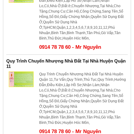
Đẫn,Điều Kiện,Lập Hồ Sơ,Nhận Làm,Nhận
Lo,Có,Nhà Ở,Đất ở,Chuyển Nhượng,Tại Nhà,Cho
Tặng,Chung Cư,Căn Hộ,Công Chứng,Sang Tên,Sổ
Hồng,Sổ Đỏ,Giấy Chứng Nhận,Quyền Sử Dụng Đất
Ở,Quyền Sử Dụng Nhà
Ở,TpHCM,Quận,1,2,3,4,5,6,7,8,9,10,11,12,Phú
Nhuận,Bình Tân,Bình Thạnh,Tân Phú,Gò Vấp,Tân
Bình,Thủ Đức,Huyện Hóc Môn,
0914 78 78 60 - Mr Nguyên
Quy Trình Chuyển Nhượng Nhà Đất Tại Nhà Huyện Quận
11
Quy Trình Chuyển Nhượng Nhà Đất Tại Nhà Huyện
Quận 11,Tư Vấn,Quy Trình,Thủ Tục,Quy Trình,Hướng
Đẫn,Điều Kiện,Lập Hồ Sơ,Nhận Làm,Nhận
Lo,Có,Nhà Ở,Đất ở,Chuyển Nhượng,Tại Nhà,Cho
Tặng,Chung Cư,Căn Hộ,Công Chứng,Sang Tên,Sổ
Hồng,Sổ Đỏ,Giấy Chứng Nhận,Quyền Sử Dụng Đất
Ở,Quyền Sử Dụng Nhà
Ở,TpHCM,Quận,1,2,3,4,5,6,7,8,9,10,11,12,Phú
Nhuận,Bình Tân,Bình Thạnh,Tân Phú,Gò Vấp,Tân
Bình,Thủ Đức,Huyện Hóc Môn,
0914 78 78 60 - Mr Nguyên