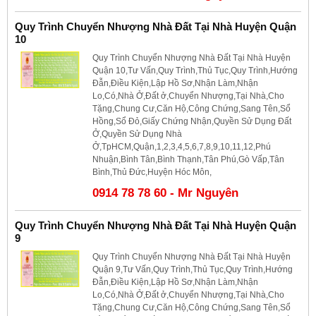
Quy Trình Chuyển Nhượng Nhà Đất Tại Nhà Huyện Quận
10
Quy Trình Chuyển Nhượng Nhà Đất Tại Nhà Huyện
Quận 10,Tư Vấn,Quy Trình,Thủ Tục,Quy Trình,Hướng
Đẫn,Điều Kiện,Lập Hồ Sơ,Nhận Làm,Nhận
Lo,Có,Nhà Ở,Đất ở,Chuyển Nhượng,Tại Nhà,Cho
Tặng,Chung Cư,Căn Hộ,Công Chứng,Sang Tên,Sổ
Hồng,Sổ Đỏ,Giấy Chứng Nhận,Quyền Sử Dụng Đất
Ở,Quyền Sử Dụng Nhà
Ở,TpHCM,Quận,1,2,3,4,5,6,7,8,9,10,11,12,Phú
Nhuận,Bình Tân,Bình Thạnh,Tân Phú,Gò Vấp,Tân
Bình,Thủ Đức,Huyện Hóc Môn,
0914 78 78 60 - Mr Nguyên
Quy Trình Chuyển Nhượng Nhà Đất Tại Nhà Huyện Quận
9
Quy Trình Chuyển Nhượng Nhà Đất Tại Nhà Huyện
Quận 9,Tư Vấn,Quy Trình,Thủ Tục,Quy Trình,Hướng
Đẫn,Điều Kiện,Lập Hồ Sơ,Nhận Làm,Nhận
Lo,Có,Nhà Ở,Đất ở,Chuyển Nhượng,Tại Nhà,Cho
Tặng,Chung Cư,Căn Hộ,Công Chứng,Sang Tên,Sổ