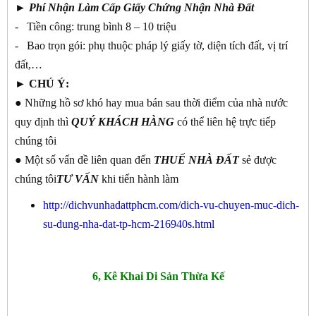
►
Phí Nhận Làm Cấp Giấy Chứng Nhận Nhà Đất
- Tiền công: trung bình 8 – 10 triệu
- Bao trọn gói: phụ thuộc pháp lý giấy tờ, diện tích đất, vị trí
đất,…
► CHÚ Ý:
● Những hồ sơ khó hay mua bán sau thời điểm của nhà nước
quy định thì
QUÝ KHÁCH
HÀNG
có thể liên hệ trực tiếp
chúng tôi
● Một số vấn đề liên quan đến
THUẾ NHÀ ĐẤT
sẻ được
chúng tôi
TƯ
VẤN
khi tiến hành làm
http://dichvunhadattphcm.com/dich-vu-chuyen-muc-dich-
su-dung-nha-dat-tp-hcm-216940s.html
6, Kê Khai Di Sản Thừa Kế