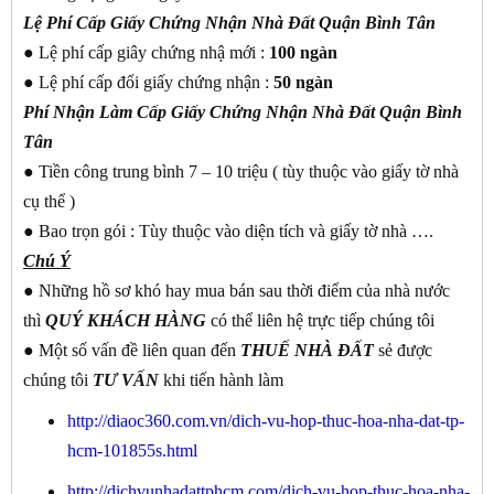
Lệ Phí Cấp Giấy Chứng Nhận Nhà Đất Quận Bình Tân
● Lệ phí cấp giây chứng nhậ mới :
100 ngàn
● Lệ phí cấp đổi giấy chứng nhận :
50 ngàn
Phí Nhận Làm Cấp Giấy Chứng Nhận Nhà Đất Quận Bình
Tân
● Tiền công trung bình 7 – 10 triệu ( tùy thuộc vào giấy tờ nhà
cụ thể )
● Bao trọn gói : Tùy thuộc vào diện tích và giấy tờ nhà ….
Chú Ý
● Những hồ sơ khó hay mua bán sau thời điểm của nhà nước
thì
QUÝ KHÁCH
HÀNG
có thể liên hệ trực tiếp chúng tôi
● Một số vấn đề liên quan đến
THUẾ NHÀ ĐẤT
sẻ được
chúng tôi
TƯ VẤN
khi tiến hành làm
http://diaoc360.com.vn/dich-vu-hop-thuc-hoa-nha-dat-tp-
hcm-101855s.html
http://dichvunhadattphcm.com/dich-vu-hop-thuc-hoa-nha-