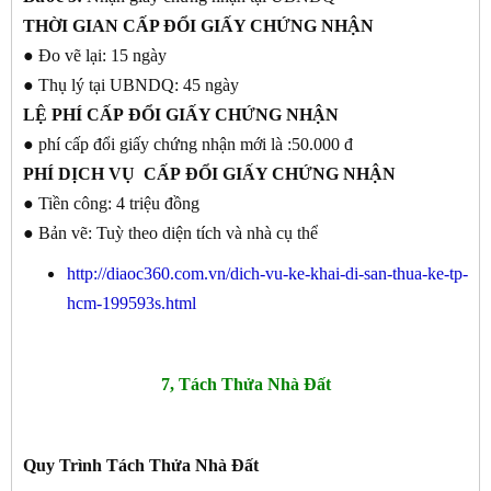
THỜI GIAN
CẤP ĐỔI GIẤY CHỨNG NHẬN
● Đo vẽ lại: 15 ngày
● Thụ lý tại UBNDQ: 45 ngày
LỆ PHÍ CẤP
ĐỔI GIẤY CHỨNG NHẬN
● phí cấp đổi giấy chứng nhận mới là :50.000 đ
PHÍ DỊCH VỤ CẤP
ĐỔI GIẤY CHỨNG NHẬN
● Tiền công: 4 triệu đồng
● Bản vẽ: Tuỳ theo diện tích và nhà cụ thể
http://diaoc360.com.vn/dich-vu-ke-khai-di-san-thua-ke-tp-
hcm-199593s.html
7, Tách Thửa Nhà Đất
Quy Trình Tách Thửa Nhà Đất