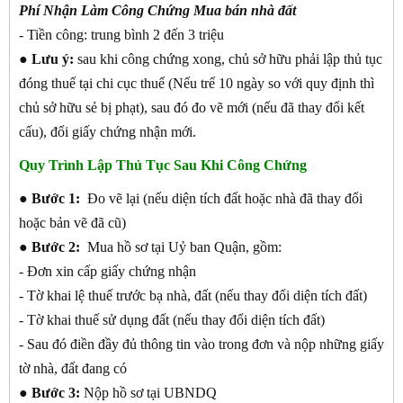
Phí Nhận Làm Công Chứng Mua bán nhà đất
- Tiền công: trung bình 2 đến 3 triệu
● Lưu ý:
sau khi công chứng xong, chủ sở hữu phải lập thủ tục
đóng thuế tại chi cục thuế (Nếu trể 10 ngày so với quy định thì
chủ sở hữu sẻ bị phạt), sau đó đo vẽ mới (nếu đã thay đổi kết
cấu), đổi giấy chứng nhận mới.
Quy Trình Lập Thủ Tục Sau Khi Công Chứng
●
Bước 1:
Đo vẽ lại (nếu diện tích đất hoặc nhà đã thay đổi
hoặc bản vẽ đã cũ)
●
Bước 2:
Mua hồ sơ tại Uỷ ban Quận, gồm:
- Đơn xin cấp giấy chứng nhận
- Tờ khai lệ thuế trước bạ nhà, đất (nếu thay đổi diện tích đất)
- Tờ khai thuế sử dụng đất (nếu thay đổi diện tích đất)
- Sau đó điền đầy đủ thông tin vào trong đơn và nộp những giấy
tờ nhà, đất đang có
●
Bước 3:
Nộp hồ sơ tại UBNDQ