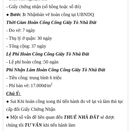
- Giấy chứng nhận (sổ hồng hoặc sổ đỏ)
● Bước 3:
Nhậnbản vẽ hoàn công tại UBNDQ
Thời Gian
Hoàn Công Công Giấy Tò Nhà Đất
- Đo vẽ: 7 ngày
- Thụ lý ở quận: 30 ngày
- Tổng cộng: 37 ngày
Lệ Phí
Hoàn Công Công Giấy Tò Nhà Đất
- Lệ phí hoàn công :50 ngàn
Phí Nhận Làm
Hoàn Công Công Giấy Tò Nhà Đất
- Tiền công: trung bình 6 triệu
2
- Phí bản vẽ: 17.000đ/m
Chú Ý:
● Sai Khi hoàn công xong thì tiến hành đo vẽ lại và làm thủ tục
cấp đổi Giấy Chứng Nhận
● Một số vấn đề liên quan đến
THUẾ NHÀ ĐẤT
sẻ được
chúng tôi
TƯ VẤN
khi tiến hành làm