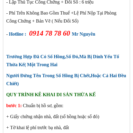
- Lập Thủ Tục Công Chứng + Đổi Sổ : 6
triệu
- Phí Trên Không Bao Gồm Thuế +Lệ Phí Nộp Tại Phòng
Công Chứng + Bản Vẽ ( Nếu Đổi Sổ)
0914 78 78 60
-
Hotline :
Mr Nguyên
Trường Hợp Đã Có Sổ Hồng,Sổ Đỏ,Mà Bị Dính Yếu Tố
Thừa Kế( Một Trong Hai
Người Đứng Tên Trong Sổ Hồng Bị Chết,Hoặc Cả Hai Đều
Chiết)
QUY TRÌNH KÊ KHAI DI SẢN THỪA KẾ
bước 1:
Chuẩn bị hồ sơ, gồm:
+ Giấy chứng nhận nhà, đất (sổ hồng hoặc sổ đỏ)
+ Tờ khai lệ phí trước bạ nhà, đất