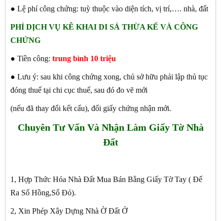
● Lệ phí công chứng: tuỳ thuộc vào diện tích, vị trí,…. nhà, đất
PHÍ DỊCH VỤ KÊ KHAI DI SẢ THỪA KẾ VÀ CÔNG
CHỨNG
● Tiền công:
trung bình 10 triệu
● Lưu ý: sau khi công chứng xong, chủ sở hữu phải lập thủ tục
đóng thuế tại chi cục thuế, sau đó đo vẽ mới
(nếu đã thay đổi kết cấu), đổi giấy chứng nhận mới.
Chuyên Tư Vấn Và Nhận Làm Giấy Tờ Nhà
Đất
1, Hợp Thức Hóa Nhà Đất Mua Bán Bằng Giấy Tờ Tay ( Để
Ra Sổ Hồng,Sổ Đỏ).
2, Xin Phép Xây Dựng Nhà Ờ Đất Ở