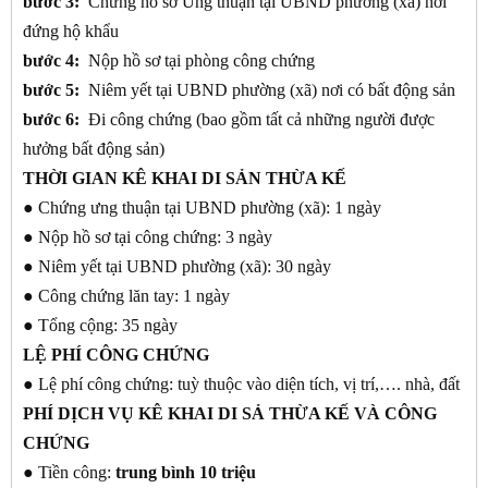
bước 3:
Chứng hồ sơ Ưng thuận tại UBND phường (xã) nơi
đứng hộ khẩu
bước 4:
Nộp hồ sơ tại phòng công chứng
bước 5:
Niêm yết tại UBND phường (xã) nơi có bất động sản
bước 6:
Đi công chứng (bao gồm tất cả những người được
hưởng bất động sản)
THỜI GIAN KÊ KHAI DI SẢN THỪA KẾ
● Chứng ưng thuận tại UBND phường (xã): 1 ngày
● Nộp hồ sơ tại công chứng: 3 ngày
● Niêm yết tại UBND phường (xã): 30 ngày
● Công chứng lăn tay: 1 ngày
● Tổng cộng: 35 ngày
LỆ PHÍ CÔNG CHỨNG
● Lệ phí công chứng: tuỳ thuộc vào diện tích, vị trí,…. nhà, đất
PHÍ DỊCH VỤ KÊ KHAI DI SẢ THỪA KẾ VÀ CÔNG
CHỨNG
● Tiền công:
trung bình 10 triệu