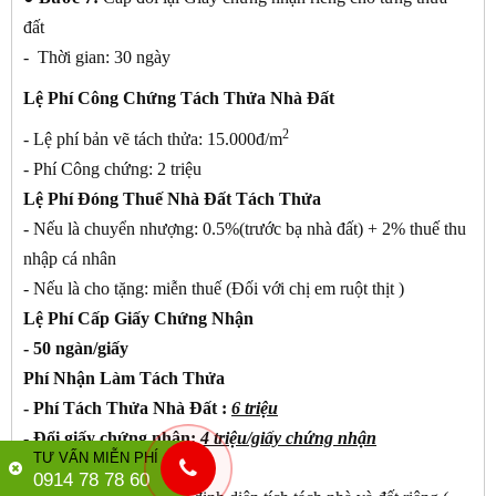
đất
- Thời gian: 30 ngày
Lệ Phí Công Chứng Tách Thửa Nhà Đất
2
- Lệ phí bản vẽ tách thửa: 15.000đ/m
- Phí Công chứng: 2 triệu
Lệ Phí Đóng Thuế Nhà Đất Tách Thửa
- Nếu là chuyển nhượng: 0.5%(trước bạ nhà đất) + 2% thuế thu
nhập cá nhân
- Nếu là cho tặng: miễn thuế (Đối với chị em ruột thịt )
Lệ Phí Cấp Giấy Chứng Nhận
- 50 ngàn/giấy
Phí Nhận Làm Tách Thửa
- Phí Tách Thửa Nhà Đất :
6 triệu
- Đổi giấy chứng nhận:
4 triệu/giấy chứng nhận
TƯ VẤN MIỄN PHÍ
Chú Ý :
0914 78 78 60