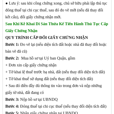
● Lưu ý: sau khi công chứng xong, chủ sở hữu phải lập thủ tục
đóng thuế tại chi cục thuế, sau đó đo vẽ mới (nếu đã thay đổi
kết cấu), đổi giấy chứng nhận mới.
Sau Khi Kê Khai Di Sản Thừa Kế Tiến Hành Thủ Tục Cấp
Giấy Chứng Nhận
QUY TRÌNH CẤP ĐỔI GIẤY CHỨNG NHẬN
Bước 1:
Đo vẽ lại (nếu diện tích đất hoặc nhà đã thay đổi hoặc
bản vẽ đã cũ)
Bước 2:
Mua hồ sơ tại Uỷ ban Quận, gồm
+ Đơn xin cấp giấy chứng nhận
+ Tờ khai lệ thuế trước bạ nhà, đất (nếu thay đổi diện tích đất)
+ Tờ khai thuế sử dụng đất (nếu thay đổi diện tích đất)
+ Sau đó điền đầy đủ thông tin vào trong đơn và nộp những
giấy tờ nhà, đất đang có
Bước 3:
Nộp hồ sơ tại UBNDQ
Bước 4:
Đóng thuế tại chi cục thuế (nếu thay đổi diện tích đất)
Bước 5:
Nhận giấy chứng nhận tại UBNDQ