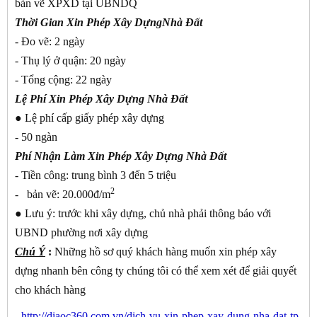
bản vẽ XPXD tại UBNDQ
Thời Gian Xin Phép Xây DựngNhà Đất
- Đo vẽ: 2 ngày
- Thụ lý ở quận: 20 ngày
- Tổng cộng: 22 ngày
Lệ Phí Xin Phép Xây Dựng Nhà Đất
●
Lệ phí cấp giấy phép xây dựng
- 50 ngàn
Phí Nhận Làm Xin Phép Xây Dựng Nhà Đất
- Tiền công: trung bình 3 đến 5 triệu
2
- bản vẽ: 20.000đ/m
●
Lưu ý: trước khi xây dựng, chủ nhà phải thông báo với
UBND phường nơi xây dựng
Chú Ý
:
Những hồ sơ quý khách hàng muốn xin phép xây
dựng nhanh bên công ty chúng tôi có thể xem xét để giải quyết
cho khách hàng
-
http://diaoc360.com.vn/dich-vu-xin-phep-xay-dung-nha-dat-tp-