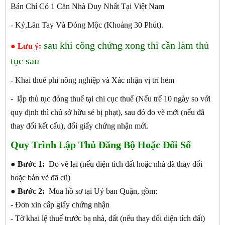
Bán Chỉ Có 1 Căn Nhà Duy Nhất Tại Việt Nam
- Ký,Lăn Tay Và Đóng Mộc (Khoảng 30 Phút).
sau khi công chứng xong thì cần làm thủ
● Lưu ý:
tục sau
- Khai thuế phi nông nghiệp và Xác nhận vị trí hẻm
- lập thủ tục đóng thuế tại chi cục thuế (Nếu trể 10 ngày so với
quy định thì chủ sở hữu sẻ bị phạt), sau đó đo vẽ mới (nếu đã
thay đổi kết cấu), đổi giấy chứng nhận mới.
Quy Trình Lập Thủ Đăng Bộ Hoặc Đổi Sổ
●
Bước 1:
Đo vẽ lại (nếu diện tích đất hoặc nhà đã thay đổi
hoặc bản vẽ đã cũ)
●
Bước 2:
Mua hồ sơ tại Uỷ ban Quận, gồm:
- Đơn xin cấp giấy chứng nhận
- Tờ khai lệ thuế trước bạ nhà, đất (nếu thay đổi diện tích đất)