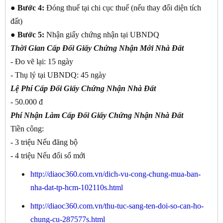
●
Bước 4:
Đóng thuế tại chi cục thuế (nếu thay đổi diện tích
đất)
●
Bước 5:
Nhận giấy chứng nhận tại UBNDQ
Thời Gian Cấp Đổi Giấy Chứng Nhận Mới Nhà Đất
- Đo vẽ lại: 15 ngày
- Thụ lý tại UBNDQ: 45 ngày
Lệ Phí Cấp Đổi Giấy Chứng Nhận Nhà Đất
- 50.000 đ
Phí Nhận Làm Cấp Đổi Giấy Chứng Nhận Nhà Đất
Tiền công:
- 3 triệu Nếu đăng bộ
- 4 triệu Nếu đổi sổ mới
http://diaoc360.com.vn/dich-vu-cong-chung-mua-ban-
nha-dat-tp-hcm-102110s.html
http://diaoc360.com.vn/thu-tuc-sang-ten-doi-so-can-ho-
chung-cu-287577s.html