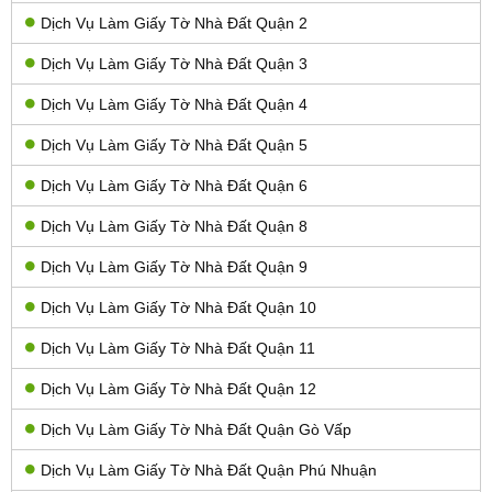
Dịch Vụ Làm Giấy Tờ Nhà Đất Quận 2
Dịch Vụ Làm Giấy Tờ Nhà Đất Quận 3
Dịch Vụ Làm Giấy Tờ Nhà Đất Quận 4
Dịch Vụ Làm Giấy Tờ Nhà Đất Quận 5
Dịch Vụ Làm Giấy Tờ Nhà Đất Quận 6
Dịch Vụ Làm Giấy Tờ Nhà Đất Quận 8
Dịch Vụ Làm Giấy Tờ Nhà Đất Quận 9
Dịch Vụ Làm Giấy Tờ Nhà Đất Quận 10
Dịch Vụ Làm Giấy Tờ Nhà Đất Quận 11
Dịch Vụ Làm Giấy Tờ Nhà Đất Quận 12
Dịch Vụ Làm Giấy Tờ Nhà Đất Quận Gò Vấp
Dịch Vụ Làm Giấy Tờ Nhà Đất Quận Phú Nhuận