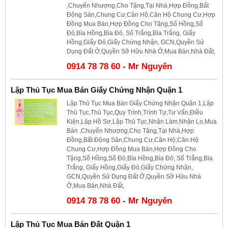
,Chuyển Nhượng,Cho Tặng,Tại Nhà,Hợp Đồng,Bất
Động Sản,Chung Cư,Căn Hộ,Căn Hộ Chung Cư,Hợp
Đồng Mua Bán,Hợp Đồng Cho Tặng,Sổ Hồng,Sổ
Đỏ,Bìa Hồng,Bìa Đỏ, Sổ Trắng,Bìa Trắng, Giấy
Hồng,Giấy Đỏ,Giấy Chứng Nhận, GCN,Quyền Sử
Dụng Đất Ở,Quyền Sỡ Hữu Nhà Ở,Mua Bán,Nhà Đất,
0914 78 78 60 - Mr Nguyên
Lập Thủ Tục Mua Bán Giấy Chứng Nhận Quận 1
Lập Thủ Tục Mua Bán Giấy Chứng Nhận Quận 1,Lập
Thủ Tục,Thủ Tục,Quy Trình,Trình Tự,Tư Vấn,Điều
Kiện,Lập Hồ Sơ,Lập Thủ Tục,Nhận Làm,Nhận Lo,Mua
Bán ,Chuyển Nhượng,Cho Tặng,Tại Nhà,Hợp
Đồng,Bất Động Sản,Chung Cư,Căn Hộ,Căn Hộ
Chung Cư,Hợp Đồng Mua Bán,Hợp Đồng Cho
Tặng,Sổ Hồng,Sổ Đỏ,Bìa Hồng,Bìa Đỏ, Sổ Trắng,Bìa
Trắng, Giấy Hồng,Giấy Đỏ,Giấy Chứng Nhận,
GCN,Quyền Sử Dụng Đất Ở,Quyền Sỡ Hữu Nhà
Ở,Mua Bán,Nhà Đất,
0914 78 78 60 - Mr Nguyên
Lập Thủ Tục Mua Bán Đất Quận 1