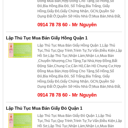
Đồng Mua Bán,Hợp Đồng Cho Tặng,Sổ Hồng,Sổ
Đỏ,Bìa Hồng,Bìa Đỏ, Sổ Trắng,Bìa Trắng, Giấy
Hồng,Giấy Đỏ,Giấy Chứng Nhận, GCN,Quyền Sử
Dụng Đất Ở,Quyền Sỡ Hữu Nhà Ở,Mua Bán,Nhà Đất,
0914 78 78 60 - Mr Nguyên
Lập Thủ Tục Mua Bán Giấy Hồng Quận 1
Lập Thủ Tục Mua Bán Giấy Hồng Quận 1,Lập Thủ
Tục,Thủ Tục,Quy Trình,Trình Tự,Tư Vấn,Điều Kiện,Lập
Hồ Sơ,Lập Thủ Tục,Nhận Làm,Nhận Lo,Mua Bán
,Chuyển Nhượng,Cho Tặng,Tại Nhà,Hợp Đồng,Bất
Động Sản,Chung Cư,Căn Hộ,Căn Hộ Chung Cư,Hợp
Đồng Mua Bán,Hợp Đồng Cho Tặng,Sổ Hồng,Sổ
Đỏ,Bìa Hồng,Bìa Đỏ, Sổ Trắng,Bìa Trắng, Giấy
Hồng,Giấy Đỏ,Giấy Chứng Nhận, GCN,Quyền Sử
Dụng Đất Ở,Quyền Sỡ Hữu Nhà Ở,Mua Bán,Nhà Đất,
0914 78 78 60 - Mr Nguyên
Lập Thủ Tục Mua Bán Giấy Đỏ Quận 1
Lập Thủ Tục Mua Bán Giấy Đỏ Quận 1,Lập Thủ
Tục,Thủ Tục,Quy Trình,Trình Tự,Tư Vấn,Điều Kiện,Lập
Hồ Sơ,Lập Thủ Tục,Nhận Làm,Nhận Lo,Mua Bán