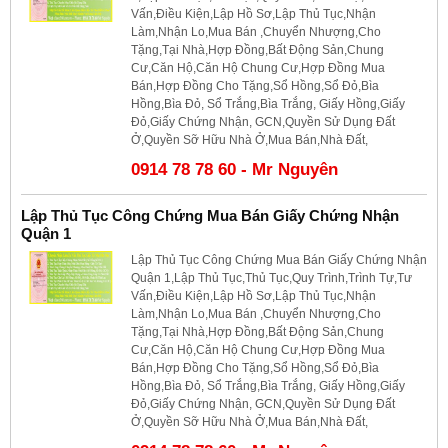
Vấn,Điều Kiện,Lập Hồ Sơ,Lập Thủ Tục,Nhận
Làm,Nhận Lo,Mua Bán ,Chuyển Nhượng,Cho
Tặng,Tại Nhà,Hợp Đồng,Bất Động Sản,Chung
Cư,Căn Hộ,Căn Hộ Chung Cư,Hợp Đồng Mua
Bán,Hợp Đồng Cho Tặng,Sổ Hồng,Sổ Đỏ,Bìa
Hồng,Bìa Đỏ, Sổ Trắng,Bìa Trắng, Giấy Hồng,Giấy
Đỏ,Giấy Chứng Nhận, GCN,Quyền Sử Dụng Đất
Ở,Quyền Sỡ Hữu Nhà Ở,Mua Bán,Nhà Đất,
0914 78 78 60 - Mr Nguyên
Lập Thủ Tục Công Chứng Mua Bán Giấy Chứng Nhận
Quận 1
Lập Thủ Tục Công Chứng Mua Bán Giấy Chứng Nhận
Quận 1,Lập Thủ Tục,Thủ Tục,Quy Trình,Trình Tự,Tư
Vấn,Điều Kiện,Lập Hồ Sơ,Lập Thủ Tục,Nhận
Làm,Nhận Lo,Mua Bán ,Chuyển Nhượng,Cho
Tặng,Tại Nhà,Hợp Đồng,Bất Động Sản,Chung
Cư,Căn Hộ,Căn Hộ Chung Cư,Hợp Đồng Mua
Bán,Hợp Đồng Cho Tặng,Sổ Hồng,Sổ Đỏ,Bìa
Hồng,Bìa Đỏ, Sổ Trắng,Bìa Trắng, Giấy Hồng,Giấy
Đỏ,Giấy Chứng Nhận, GCN,Quyền Sử Dụng Đất
Ở,Quyền Sỡ Hữu Nhà Ở,Mua Bán,Nhà Đất,