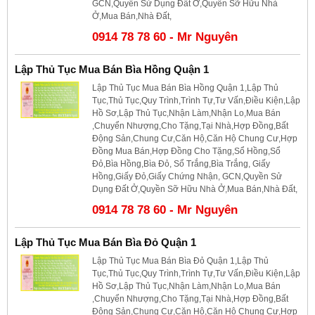
GCN,Quyền Sử Dụng Đất Ở,Quyền Sỡ Hữu Nhà
Ở,Mua Bán,Nhà Đất,
0914 78 78 60 - Mr Nguyên
Lập Thủ Tục Mua Bán Bìa Hồng Quận 1
Lập Thủ Tục Mua Bán Bìa Hồng Quận 1,Lập Thủ
Tục,Thủ Tục,Quy Trình,Trình Tự,Tư Vấn,Điều Kiện,Lập
Hồ Sơ,Lập Thủ Tục,Nhận Làm,Nhận Lo,Mua Bán
,Chuyển Nhượng,Cho Tặng,Tại Nhà,Hợp Đồng,Bất
Động Sản,Chung Cư,Căn Hộ,Căn Hộ Chung Cư,Hợp
Đồng Mua Bán,Hợp Đồng Cho Tặng,Sổ Hồng,Sổ
Đỏ,Bìa Hồng,Bìa Đỏ, Sổ Trắng,Bìa Trắng, Giấy
Hồng,Giấy Đỏ,Giấy Chứng Nhận, GCN,Quyền Sử
Dụng Đất Ở,Quyền Sỡ Hữu Nhà Ở,Mua Bán,Nhà Đất,
0914 78 78 60 - Mr Nguyên
Lập Thủ Tục Mua Bán Bìa Đỏ Quận 1
Lập Thủ Tục Mua Bán Bìa Đỏ Quận 1,Lập Thủ
Tục,Thủ Tục,Quy Trình,Trình Tự,Tư Vấn,Điều Kiện,Lập
Hồ Sơ,Lập Thủ Tục,Nhận Làm,Nhận Lo,Mua Bán
,Chuyển Nhượng,Cho Tặng,Tại Nhà,Hợp Đồng,Bất
Động Sản,Chung Cư,Căn Hộ,Căn Hộ Chung Cư,Hợp