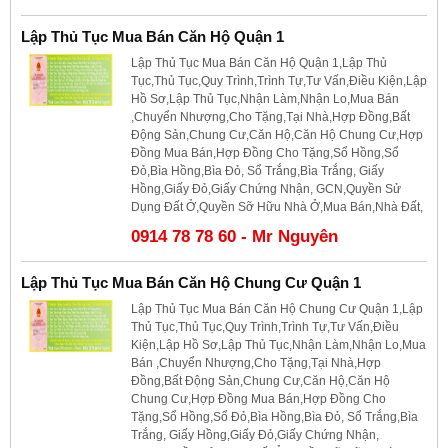
Lập Thủ Tục Mua Bán Căn Hộ Quận 1
Lập Thủ Tục Mua Bán Căn Hộ Quận 1,Lập Thủ
Tục,Thủ Tục,Quy Trình,Trình Tự,Tư Vấn,Điều Kiện,Lập
Hồ Sơ,Lập Thủ Tục,Nhận Làm,Nhận Lo,Mua Bán
,Chuyển Nhượng,Cho Tặng,Tại Nhà,Hợp Đồng,Bất
Động Sản,Chung Cư,Căn Hộ,Căn Hộ Chung Cư,Hợp
Đồng Mua Bán,Hợp Đồng Cho Tặng,Sổ Hồng,Sổ
Đỏ,Bìa Hồng,Bìa Đỏ, Sổ Trắng,Bìa Trắng, Giấy
Hồng,Giấy Đỏ,Giấy Chứng Nhận, GCN,Quyền Sử
Dụng Đất Ở,Quyền Sỡ Hữu Nhà Ở,Mua Bán,Nhà Đất,
0914 78 78 60 - Mr Nguyên
Lập Thủ Tục Mua Bán Căn Hộ Chung Cư Quận 1
Lập Thủ Tục Mua Bán Căn Hộ Chung Cư Quận 1,Lập
Thủ Tục,Thủ Tục,Quy Trình,Trình Tự,Tư Vấn,Điều
Kiện,Lập Hồ Sơ,Lập Thủ Tục,Nhận Làm,Nhận Lo,Mua
Bán ,Chuyển Nhượng,Cho Tặng,Tại Nhà,Hợp
Đồng,Bất Động Sản,Chung Cư,Căn Hộ,Căn Hộ
Chung Cư,Hợp Đồng Mua Bán,Hợp Đồng Cho
Tặng,Sổ Hồng,Sổ Đỏ,Bìa Hồng,Bìa Đỏ, Sổ Trắng,Bìa
Trắng, Giấy Hồng,Giấy Đỏ,Giấy Chứng Nhận,