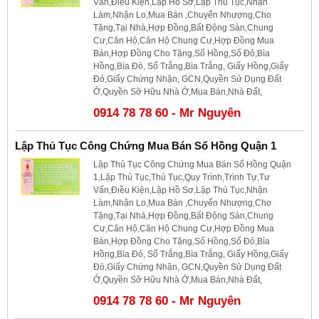
Vấn,Điều Kiện,Lập Hồ Sơ,Lập Thủ Tục,Nhận
Làm,Nhận Lo,Mua Bán ,Chuyển Nhượng,Cho
Tặng,Tại Nhà,Hợp Đồng,Bất Động Sản,Chung
Cư,Căn Hộ,Căn Hộ Chung Cư,Hợp Đồng Mua
Bán,Hợp Đồng Cho Tặng,Sổ Hồng,Sổ Đỏ,Bìa
Hồng,Bìa Đỏ, Sổ Trắng,Bìa Trắng, Giấy Hồng,Giấy
Đỏ,Giấy Chứng Nhận, GCN,Quyền Sử Dụng Đất
Ở,Quyền Sỡ Hữu Nhà Ở,Mua Bán,Nhà Đất,
0914 78 78 60 - Mr Nguyên
Lập Thủ Tục Công Chứng Mua Bán Sổ Hồng Quận 1
Lập Thủ Tục Công Chứng Mua Bán Sổ Hồng Quận
1,Lập Thủ Tục,Thủ Tục,Quy Trình,Trình Tự,Tư
Vấn,Điều Kiện,Lập Hồ Sơ,Lập Thủ Tục,Nhận
Làm,Nhận Lo,Mua Bán ,Chuyển Nhượng,Cho
Tặng,Tại Nhà,Hợp Đồng,Bất Động Sản,Chung
Cư,Căn Hộ,Căn Hộ Chung Cư,Hợp Đồng Mua
Bán,Hợp Đồng Cho Tặng,Sổ Hồng,Sổ Đỏ,Bìa
Hồng,Bìa Đỏ, Sổ Trắng,Bìa Trắng, Giấy Hồng,Giấy
Đỏ,Giấy Chứng Nhận, GCN,Quyền Sử Dụng Đất
Ở,Quyền Sỡ Hữu Nhà Ở,Mua Bán,Nhà Đất,
0914 78 78 60 - Mr Nguyên