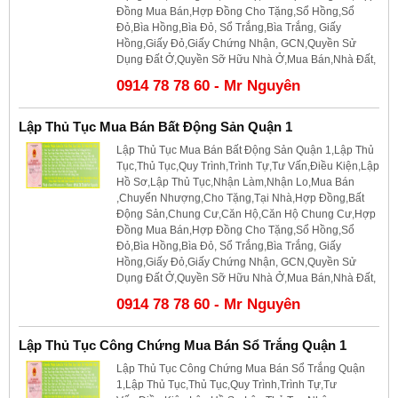
Đồng Mua Bán,Hợp Đồng Cho Tặng,Sổ Hồng,Sổ
Đỏ,Bìa Hồng,Bìa Đỏ, Sổ Trắng,Bìa Trắng, Giấy
Hồng,Giấy Đỏ,Giấy Chứng Nhận, GCN,Quyền Sử
Dụng Đất Ở,Quyền Sỡ Hữu Nhà Ở,Mua Bán,Nhà Đất,
0914 78 78 60 - Mr Nguyên
Lập Thủ Tục Mua Bán Bất Động Sản Quận 1
Lập Thủ Tục Mua Bán Bất Động Sản Quận 1,Lập Thủ
Tục,Thủ Tục,Quy Trình,Trình Tự,Tư Vấn,Điều Kiện,Lập
Hồ Sơ,Lập Thủ Tục,Nhận Làm,Nhận Lo,Mua Bán
,Chuyển Nhượng,Cho Tặng,Tại Nhà,Hợp Đồng,Bất
Động Sản,Chung Cư,Căn Hộ,Căn Hộ Chung Cư,Hợp
Đồng Mua Bán,Hợp Đồng Cho Tặng,Sổ Hồng,Sổ
Đỏ,Bìa Hồng,Bìa Đỏ, Sổ Trắng,Bìa Trắng, Giấy
Hồng,Giấy Đỏ,Giấy Chứng Nhận, GCN,Quyền Sử
Dụng Đất Ở,Quyền Sỡ Hữu Nhà Ở,Mua Bán,Nhà Đất,
0914 78 78 60 - Mr Nguyên
Lập Thủ Tục Công Chứng Mua Bán Sổ Trắng Quận 1
Lập Thủ Tục Công Chứng Mua Bán Sổ Trắng Quận
1,Lập Thủ Tục,Thủ Tục,Quy Trình,Trình Tự,Tư