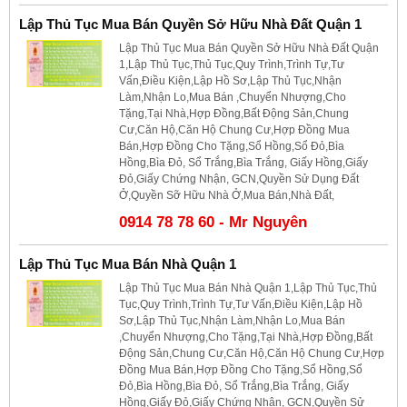
Lập Thủ Tục Mua Bán Quyền Sở Hữu Nhà Đất Quận 1
Lập Thủ Tục Mua Bán Quyền Sở Hữu Nhà Đất Quận
1,Lập Thủ Tục,Thủ Tục,Quy Trình,Trình Tự,Tư
Vấn,Điều Kiện,Lập Hồ Sơ,Lập Thủ Tục,Nhận
Làm,Nhận Lo,Mua Bán ,Chuyển Nhượng,Cho
Tặng,Tại Nhà,Hợp Đồng,Bất Động Sản,Chung
Cư,Căn Hộ,Căn Hộ Chung Cư,Hợp Đồng Mua
Bán,Hợp Đồng Cho Tặng,Sổ Hồng,Sổ Đỏ,Bìa
Hồng,Bìa Đỏ, Sổ Trắng,Bìa Trắng, Giấy Hồng,Giấy
Đỏ,Giấy Chứng Nhận, GCN,Quyền Sử Dụng Đất
Ở,Quyền Sỡ Hữu Nhà Ở,Mua Bán,Nhà Đất,
0914 78 78 60 - Mr Nguyên
Lập Thủ Tục Mua Bán Nhà Quận 1
Lập Thủ Tục Mua Bán Nhà Quận 1,Lập Thủ Tục,Thủ
Tục,Quy Trình,Trình Tự,Tư Vấn,Điều Kiện,Lập Hồ
Sơ,Lập Thủ Tục,Nhận Làm,Nhận Lo,Mua Bán
,Chuyển Nhượng,Cho Tặng,Tại Nhà,Hợp Đồng,Bất
Động Sản,Chung Cư,Căn Hộ,Căn Hộ Chung Cư,Hợp
Đồng Mua Bán,Hợp Đồng Cho Tặng,Sổ Hồng,Sổ
Đỏ,Bìa Hồng,Bìa Đỏ, Sổ Trắng,Bìa Trắng, Giấy
Hồng,Giấy Đỏ,Giấy Chứng Nhận, GCN,Quyền Sử