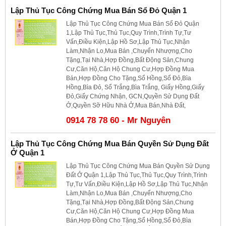
Lập Thủ Tục Công Chứng Mua Bán Sổ Đỏ Quận 1
Lập Thủ Tục Công Chứng Mua Bán Sổ Đỏ Quận
1,Lập Thủ Tục,Thủ Tục,Quy Trình,Trình Tự,Tư
Vấn,Điều Kiện,Lập Hồ Sơ,Lập Thủ Tục,Nhận
Làm,Nhận Lo,Mua Bán ,Chuyển Nhượng,Cho
Tặng,Tại Nhà,Hợp Đồng,Bất Động Sản,Chung
Cư,Căn Hộ,Căn Hộ Chung Cư,Hợp Đồng Mua
Bán,Hợp Đồng Cho Tặng,Sổ Hồng,Sổ Đỏ,Bìa
Hồng,Bìa Đỏ, Sổ Trắng,Bìa Trắng, Giấy Hồng,Giấy
Đỏ,Giấy Chứng Nhận, GCN,Quyền Sử Dụng Đất
Ở,Quyền Sỡ Hữu Nhà Ở,Mua Bán,Nhà Đất,
0914 78 78 60 - Mr Nguyên
Lập Thủ Tục Công Chứng Mua Bán Quyền Sử Dụng Đất
Ở Quận 1
Lập Thủ Tục Công Chứng Mua Bán Quyền Sử Dụng
Đất Ở Quận 1,Lập Thủ Tục,Thủ Tục,Quy Trình,Trình
Tự,Tư Vấn,Điều Kiện,Lập Hồ Sơ,Lập Thủ Tục,Nhận
Làm,Nhận Lo,Mua Bán ,Chuyển Nhượng,Cho
Tặng,Tại Nhà,Hợp Đồng,Bất Động Sản,Chung
Cư,Căn Hộ,Căn Hộ Chung Cư,Hợp Đồng Mua
Bán,Hợp Đồng Cho Tặng,Sổ Hồng,Sổ Đỏ,Bìa