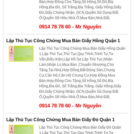
Bán,Hợp Đồng Cho Tặng,Sổ Hồng,Sổ Đỏ,Bìa
Hồng,Bìa Đỏ, Sổ Trắng,Bìa Trắng, Giấy Hồng,Giấy
Đỏ,Giấy Chứng Nhận, GCN,Quyền Sử Dụng Đất
Ở,Quyền Sỡ Hữu Nhà Ở,Mua Bán,Nhà Đất,
0914 78 78 60 - Mr Nguyên
Lập Thủ Tục Công Chứng Mua Bán Giấy Hồng Quận 1
Lập Thủ Tục Công Chứng Mua Bán Giấy Hồng Quận
1,Lập Thủ Tục,Thủ Tục,Quy Trình,Trình Tự,Tư
Vấn,Điều Kiện,Lập Hồ Sơ,Lập Thủ Tục,Nhận
Làm,Nhận Lo,Mua Bán ,Chuyển Nhượng,Cho
Tặng,Tại Nhà,Hợp Đồng,Bất Động Sản,Chung
Cư,Căn Hộ,Căn Hộ Chung Cư,Hợp Đồng Mua
Bán,Hợp Đồng Cho Tặng,Sổ Hồng,Sổ Đỏ,Bìa
Hồng,Bìa Đỏ, Sổ Trắng,Bìa Trắng, Giấy Hồng,Giấy
Đỏ,Giấy Chứng Nhận, GCN,Quyền Sử Dụng Đất
Ở,Quyền Sỡ Hữu Nhà Ở,Mua Bán,Nhà Đất,
0914 78 78 60 - Mr Nguyên
Lập Thủ Tục Công Chứng Mua Bán Giấy Đỏ Quận 1
Lập Thủ Tục Công Chứng Mua Bán Giấy Đỏ Quận
1,Lập Thủ Tục,Thủ Tục,Quy Trình,Trình Tự,Tư