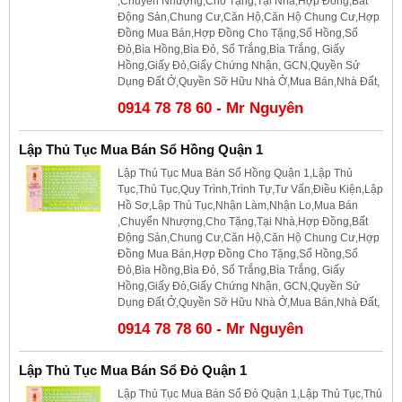
,Chuyển Nhượng,Cho Tặng,Tại Nhà,Hợp Đồng,Bất
Động Sản,Chung Cư,Căn Hộ,Căn Hộ Chung Cư,Hợp
Đồng Mua Bán,Hợp Đồng Cho Tặng,Sổ Hồng,Sổ
Đỏ,Bìa Hồng,Bìa Đỏ, Sổ Trắng,Bìa Trắng, Giấy
Hồng,Giấy Đỏ,Giấy Chứng Nhận, GCN,Quyền Sử
Dụng Đất Ở,Quyền Sỡ Hữu Nhà Ở,Mua Bán,Nhà Đất,
0914 78 78 60 - Mr Nguyên
Lập Thủ Tục Mua Bán Sổ Hồng Quận 1
Lập Thủ Tục Mua Bán Sổ Hồng Quận 1,Lập Thủ
Tục,Thủ Tục,Quy Trình,Trình Tự,Tư Vấn,Điều Kiện,Lập
Hồ Sơ,Lập Thủ Tục,Nhận Làm,Nhận Lo,Mua Bán
,Chuyển Nhượng,Cho Tặng,Tại Nhà,Hợp Đồng,Bất
Động Sản,Chung Cư,Căn Hộ,Căn Hộ Chung Cư,Hợp
Đồng Mua Bán,Hợp Đồng Cho Tặng,Sổ Hồng,Sổ
Đỏ,Bìa Hồng,Bìa Đỏ, Sổ Trắng,Bìa Trắng, Giấy
Hồng,Giấy Đỏ,Giấy Chứng Nhận, GCN,Quyền Sử
Dụng Đất Ở,Quyền Sỡ Hữu Nhà Ở,Mua Bán,Nhà Đất,
0914 78 78 60 - Mr Nguyên
Lập Thủ Tục Mua Bán Sổ Đỏ Quận 1
Lập Thủ Tục Mua Bán Sổ Đỏ Quận 1,Lập Thủ Tục,Thủ