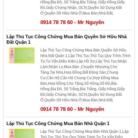
Hồng,Bìa Đỏ, Sổ Trắng,Bìa Trắng, Giấy Hồng,Giấy
Đỏ,Giấy Chứng Nhận, GCN,Quyền Sử Dụng Đất
Ở,Quyền Sỡ Hữu Nhà Ở,Mua Bán,Nhà Đất,
0914 78 78 60 - Mr Nguyên
Lập Thủ Tục Công Chứng Mua Bán Quyền Sở Hữu Nhà
Đất Quận 1
Lập Thủ Tục Công Chứng Mua Bán Quyền Sở Hữu
Nhà Đất Quận 1,Lập Thủ Tục,Thủ Tục,Quy Trình,Trình
Tự,Tư Vấn,Điều Kiện,Lập Hồ Sơ,Lập Thủ Tục,Nhận
Làm,Nhận Lo,Mua Bán ,Chuyển Nhượng,Cho
Tặng,Tại Nhà,Hợp Đồng,Bất Động Sản,Chung
Cư,Căn Hộ,Căn Hộ Chung Cư,Hợp Đồng Mua
Bán,Hợp Đồng Cho Tặng,Sổ Hồng,Sổ Đỏ,Bìa
Hồng,Bìa Đỏ, Sổ Trắng,Bìa Trắng, Giấy Hồng,Giấy
Đỏ,Giấy Chứng Nhận, GCN,Quyền Sử Dụng Đất
Ở,Quyền Sỡ Hữu Nhà Ở,Mua Bán,Nhà Đất,
0914 78 78 60 - Mr Nguyên
Lập Thủ Tục Công Chứng Mua Bán Nhà Quận 1
Lập Thủ Tục Công Chứng Mua Bán Nhà Quận 1,Lập
Thủ Tục,Thủ Tục,Quy Trình,Trình Tự,Tư Vấn,Điều