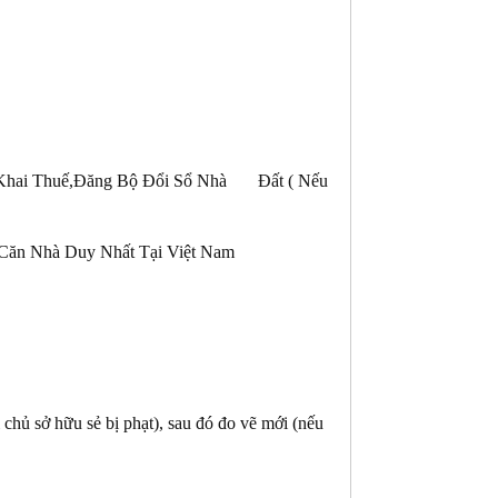
,Khai Thuế,Đăng Bộ Đổi Sổ Nhà Đất ( Nếu
Căn Nhà Duy Nhất Tại Việt Nam
ì chủ sở hữu sẻ bị phạt), sau đó đo vẽ mới (nếu