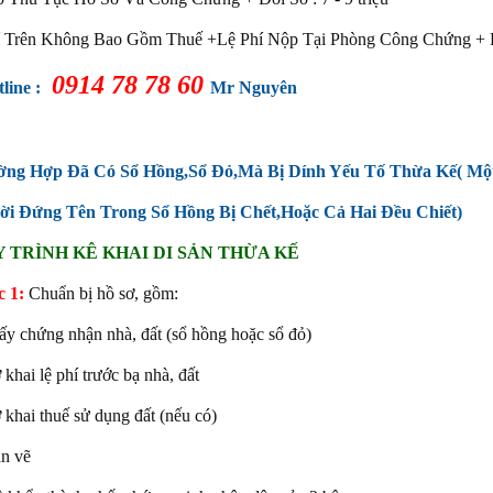
í Trên Không Bao Gồm Thuế +Lệ Phí Nộp Tại Phòng Công Chứng + 
0914 78 78 60
line :
Mr Nguyên
ờng Hợp Đã Có Sổ Hồng,Sổ Đỏ,Mà Bị Dính Yếu Tố Thừa Kế( Mộ
ời Đứng Tên Trong Sổ Hồng Bị Chết,Hoặc Cả Hai Đều Chiết)
 TRÌNH KÊ KHAI DI SẢN THỪA KẾ
 1:
Chuẩn bị hồ sơ, gồm:
ấy chứng nhận nhà, đất (sổ hồng hoặc sổ đỏ)
 khai lệ phí trước bạ nhà, đất
 khai thuế sử dụng đất (nếu có)
n vẽ