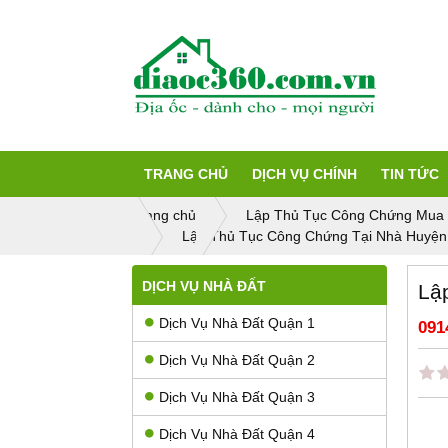
TRANG CHỦ
DỊCH VỤ CHÍNH
TIN TỨC
Trang chủ
Lập Thủ Tục Công Chứng Mua 
Lập Thủ Tục Công Chứng Tại Nhà Huyện
DỊCH VỤ NHÀ ĐẤT
Lậ
Dịch Vụ Nhà Đất Quận 1
091
Dịch Vụ Nhà Đất Quận 2
Dịch Vụ Nhà Đất Quận 3
Dịch Vụ Nhà Đất Quận 4