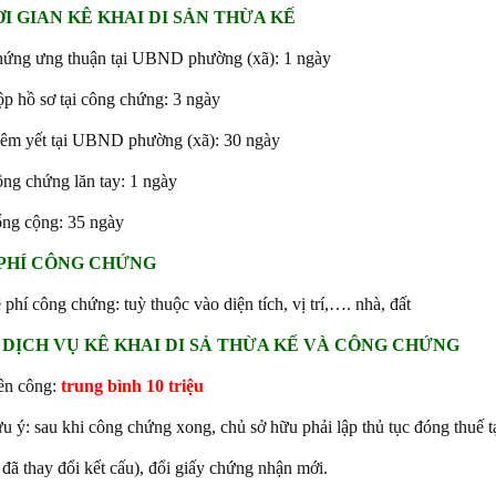
I GIAN KÊ KHAI DI SẢN THỪA KẾ
ứng ưng thuận tại UBND phường (xã): 1 ngày
p hồ sơ tại công chứng: 3 ngày
êm yết tại UBND phường (xã): 30 ngày
ng chứng lăn tay: 1 ngày
ng cộng: 35 ngày
 PHÍ CÔNG CHỨNG
 phí công chứng: tuỳ thuộc vào diện tích, vị trí,…. nhà, đất
 DỊCH VỤ KÊ KHAI DI SẢ THỪA KẾ VÀ CÔNG CHỨNG
ền công:
trung bình 10 triệu
u ý: sau khi công chứng xong, chủ sở hữu phải lập thủ tục đóng thuế tạ
 đã thay đổi kết cấu), đổi giấy chứng nhận mới.