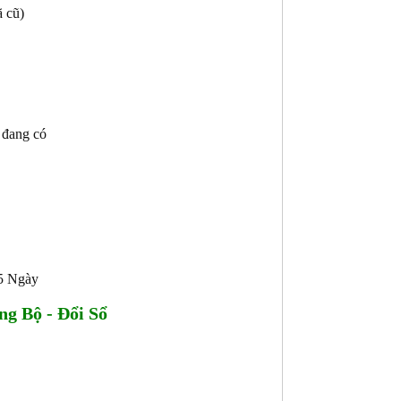
ã cũ)
t đang có
45 Ngày
g Bộ - Đổi Sổ