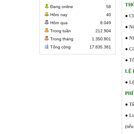
THỜ
Đang online
58
Hôm nay
40
● Ch
Hôm qua
8.049
● Nộ
Trong tuần
212.904
● Ni
Trong tháng
1.350.801
Tổng cộng
17.835.381
● Cô
● Tổ
LỆ
● Lệ
PHÍ
● Ti
● Lư
(nếu