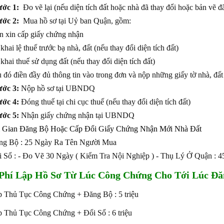
ớc 1:
Đo vẽ lại (nếu diện tích đất hoặc nhà đã thay đổi hoặc bản vẽ đ
ớc 2:
Mua hồ sơ tại Uỷ ban Quận, gồm:
n xin cấp giấy chứng nhận
 khai lệ thuế trước bạ nhà, đất (nếu thay đổi diện tích đất)
 khai thuế sử dụng đất (nếu thay đổi diện tích đất)
u đó điền đầy đủ thông tin vào trong đơn và nộp những giấy tờ nhà, đấ
ớc 3:
Nộp hồ sơ tại UBNDQ
ớc 4:
Đóng thuế tại chi cục thuế (nếu thay đổi diện tích đất)
ớc 5:
Nhận giấy chứng nhận tại UBNDQ
 Gian Đăng Bộ Hoặc Cấp Đổi Giấy Chứng Nhận Mới Nhà Đất
ng Bộ : 25 Ngày Ra Tên Người Mua
i Sổ : - Đo Vẽ 30 Ngày ( Kiểm Tra Nội Nghiệp ) - Thụ Lý Ở Quận : 
Phí Lập Hồ Sơ Từ Lúc Công Chứng Cho Tới Lúc Đăn
p Thủ Tục Công Chứng + Đăng Bộ : 5 triệu
p Thủ Tục Công Chứng + Đổi Sổ : 6
triệu