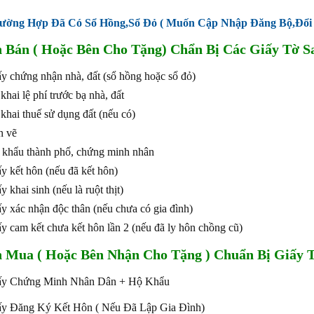
ường Hợp Đã Có Sổ Hồng,Sổ Đỏ ( Muốn Cập Nhập Đăng Bộ,Đổi 
 Bán ( Hoặc Bên Cho Tặng) Chẩn Bị Các Giấy Tờ Sa
ấy chứng nhận nhà, đất (sổ hồng hoặc sổ đỏ)
 khai lệ phí trước bạ nhà, đất
 khai thuế sử dụng đất (nếu có)
n vẽ
 khẩu thành phố, chứng minh nhân
ấy kết hôn (nếu đã kết hôn)
y khai sinh (nếu là ruột thịt)
ấy xác nhận độc thân (nếu chưa có gia đình)
ấy cam kết chưa kết hôn lần 2 (nếu đã ly hôn chồng cũ)
 Mua ( Hoặc Bên Nhận Cho Tặng ) Chuẩn Bị Giấy T
iấy Chứng Minh Nhân Dân + Hộ Khẩu
ấy Đăng Ký Kết Hôn ( Nếu Đã Lập Gia Đình)