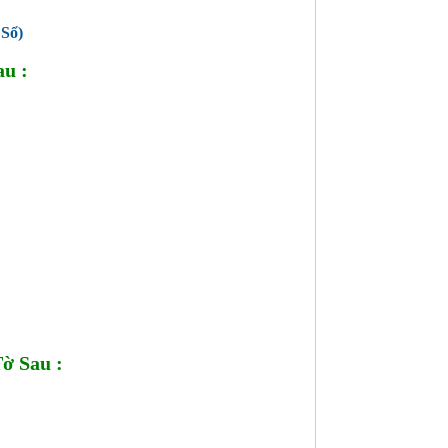
Sổ)
u :
ờ Sau :