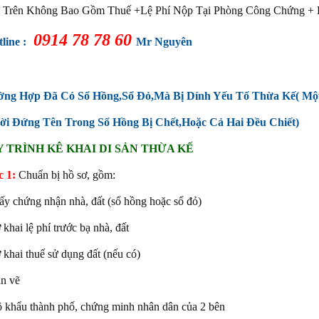
í Trên Không Bao Gồm Thuế +Lệ Phí Nộp Tại Phòng Công Chứng + 
0914 78 78 60
line :
Mr Nguyên
ờng Hợp Đã Có Sổ Hồng,Sổ Đỏ,Mà Bị Dính Yếu Tố Thừa Kế( Mộ
ời Đứng Tên Trong Sổ Hồng Bị Chết,Hoặc Cả Hai Đều Chiết)
 TRÌNH KÊ KHAI DI SẢN THỪA KẾ
 1:
Chuẩn bị hồ sơ, gồm:
ấy chứng nhận nhà, đất (sổ hồng hoặc sổ đỏ)
 khai lệ phí trước bạ nhà, đất
 khai thuế sử dụng đất (nếu có)
n vẽ
 khẩu thành phố, chứng minh nhân dân của 2 bên