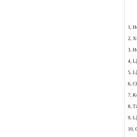
1, H
2, X
3, H
4, 
5, L
6, C
7, K
8, T
9, L
10, 