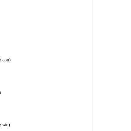
ó con)
u
 sản)