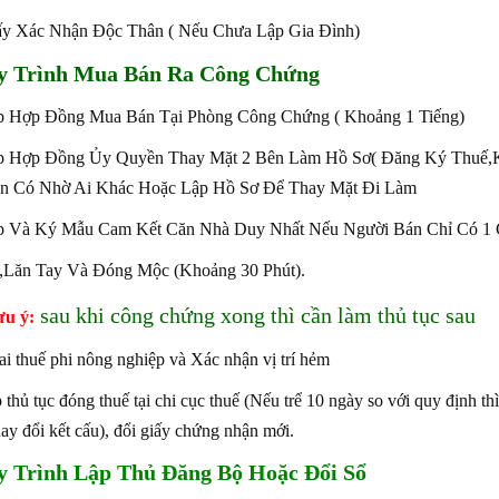
ấy Xác Nhận Độc Thân ( Nếu Chưa Lập Gia Đình)
y Trình Mua Bán Ra Công Chứng
p Hợp Đồng Mua Bán Tại Phòng Công Chứng ( Khoảng 1 Tiếng)
ập Hợp Đồng Ủy Quyền Thay Mặt 2 Bên Làm Hồ Sơ( Đăng Ký Thuế
n Có Nhờ Ai Khác Hoặc Lập Hồ Sơ Để Thay Mặt Đi Làm
p Và Ký Mẫu Cam Kết Căn Nhà Duy Nhất Nếu Người Bán Chỉ Có 1 
,Lăn Tay Và Đóng Mộc (Khoảng 30 Phút).
sau khi công chứng xong thì cần làm thủ tục sau
ưu ý:
ai thuế phi nông nghiệp và Xác nhận vị trí hẻm
p thủ tục đóng thuế tại chi cục thuế (Nếu trể 10 ngày so với quy định th
hay đổi kết cấu), đổi giấy chứng nhận mới.
 Trình Lập Thủ Đăng Bộ Hoặc Đổi Sổ