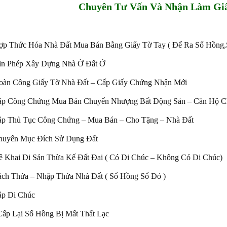
Chuyên Tư Vấn Và Nhận Làm Giấ
ợp Thức Hóa Nhà Đất Mua Bán Bằng Giấy Tờ Tay ( Để Ra Sổ Hồng,
in Phép Xây Dựng Nhà Ờ Đất Ở
oàn Công Giấy Tờ Nhà Đất – Cấp Giấy Chứng Nhận Mới
Lập Công Chứng Mua Bán Chuyển Nhượng Bất Động Sản – Căn Hộ 
ập Thủ Tục Công Chứng – Mua Bán – Cho Tặng – Nhà Đất
huyển Mục Đích Sử Dụng Đất
ê Khai Di Sản Thừa Kế Đất Đai ( Có Di Chúc – Không Có Di Chúc)
ách Thửa – Nhập Thửa Nhà Đất ( Sổ Hồng Sổ Đỏ )
ập Di Chúc
Cấp Lại Sổ Hồng Bị Mất Thất Lạc